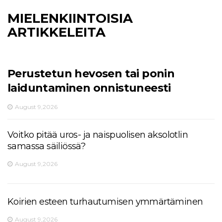
MIELENKIINTOISIA
ARTIKKELEITA
Perustetun hevosen tai ponin
laiduntaminen onnistuneesti
August 9,2026
Voitko pitää uros- ja naispuolisen aksolotlin
samassa säiliössä?
August 9,2026
Koirien esteen turhautumisen ymmärtäminen
August 9,2026