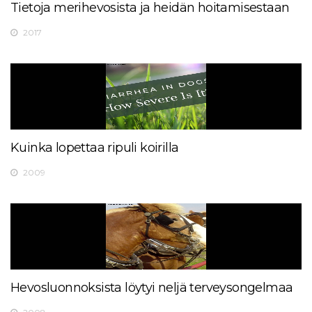
Tietoja merihevosista ja heidän hoitamisestaan
2017
Kuinka lopettaa ripuli koirilla
2009
Hevosluonnoksista löytyi neljä terveysongelmaa