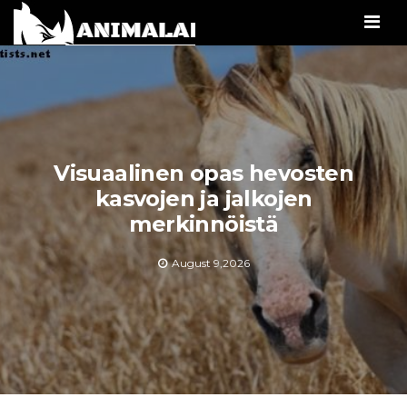
Men
Visuaalinen opas hevosten
kasvojen ja jalkojen
merkinnöistä
August 9,2026