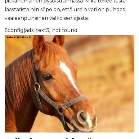
pitkänomainen pystysuunnassa. Mikä tekee tästä
laastarista niin söpö on, että usein väri on puhdas
vaaleanpunainen valkoisen sijasta.
$config[ads_text3] not found