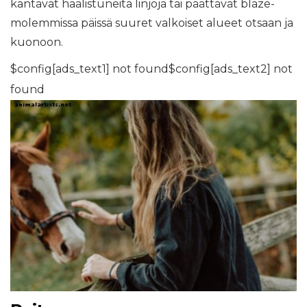
kantavat haalistuneita linjoja tai päättävät blaze-
molemmissa päissä suuret valkoiset alueet otsaan ja
kuonoon.
$config[ads_text1] not found$config[ads_text2] not
found