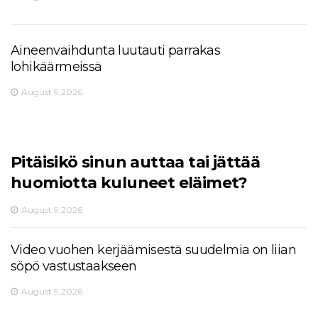
Aineenvaihdunta luutauti parrakas
lohikäärmeissä
August 9,2026
Pitäisikö sinun auttaa tai jättää
huomiotta kuluneet eläimet?
August 9,2026
Video vuohen kerjäämisestä suudelmia on liian
söpö vastustaakseen
August 9,2026