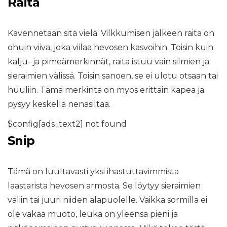
Raita
Kavennetaan sitä vielä. Vilkkumisen jälkeen raita on
ohuin viiva, joka viilaa hevosen kasvoihin. Toisin kuin
kalju- ja pimeämerkinnät, raita istuu vain silmien ja
sieraimien välissä. Toisin sanoen, se ei ulotu otsaan tai
huuliin. Tämä merkintä on myös erittäin kapea ja
pysyy keskellä nenäsiltaa.
$config[ads_text2] not found
Snip
Tämä on luultavasti yksi ihastuttavimmista
laastarista hevosen armosta. Se löytyy sieraimien
väliin tai juuri niiden alapuolelle. Vaikka sormilla ei
ole vakaa muoto, leuka on yleensä pieni ja