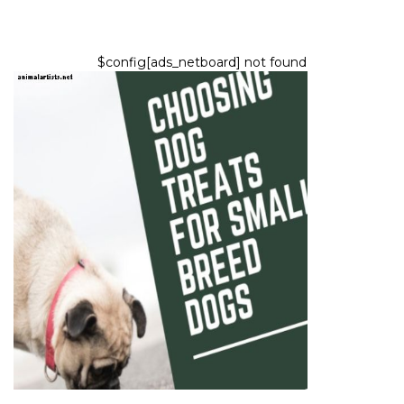
$config[ads_netboard] not found
KOIRAT
Kuinka valita koiran herkkuja
pienirotuisille koirille
9,2026