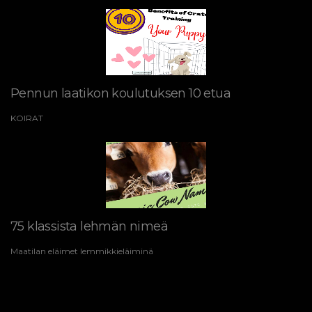
Pennun laatikon koulutuksen 10 etua
KOIRAT
75 klassista lehmän nimeä
Maatilan eläimet lemmikkieläiminä