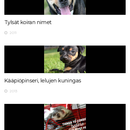
Tylsät koiran nimet
2011
Kääpiöpinseri, lelujen kuningas
2013