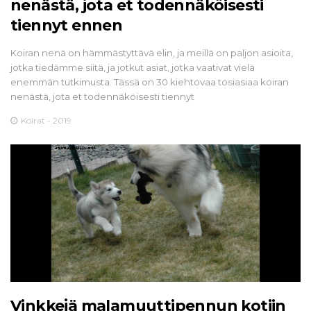
nenästä, jota et todennäköisesti
tiennyt ennen
Koiran nenä on hämmästyttävä elin, ja meillä on paljon asioita,
jotka tiedämme siitä, ja jotkut asiat, jotka vaativat vielä
enemmän tutkimusta. Tässä on 30 kiehtovaa tosiasiaa koiran
nenästä, jota et todennäköisesti tiennyt
Koirat - 2019
Vinkkejä malamuuttipennun kotiin