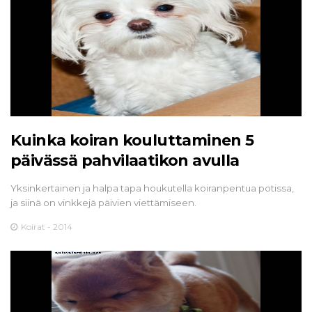
Kuinka koiran kouluttaminen 5
päivässä pahvilaatikon avulla
Yksinkertainen ja halpa tapa houkutella koiranpentua potissa,
ja siinä on vinkkejä päivien viettämiseen.
Koirat - 2014