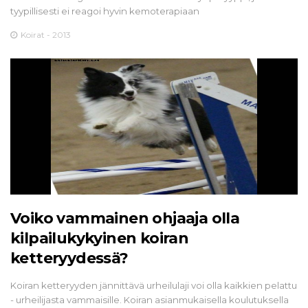
tyypillisesti ei reagoi hyvin kemoterapiaan
Koirat - 2013
Voiko vammainen ohjaaja olla
kilpailukykyinen koiran
ketteryydessä?
Koiran ketteryyden jännittävä urheilulaji voi olla kaikkien pelattu
- urheilijasta vammaisille. Koiran asianmukaisella koulutuksella