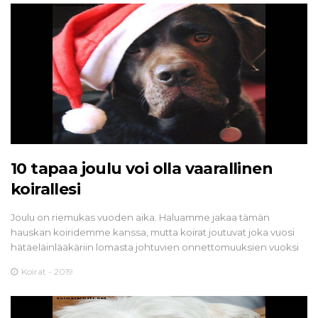
10 tapaa joulu voi olla vaarallinen
koirallesi
Joulu on riemukas vuoden aika. Haluamme jakaa tämän
hauskan koiridemme kanssa, mutta koirat joutuvat joka vuosi
hätäeläinlääkäriin lomasta johtuvien onnettomuuksien vuoksi
Koirat - 2019