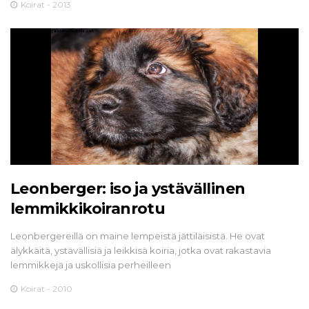
Koirat - 2013
Leonberger: iso ja ystävällinen
lemmikkikoiranrotu
Leonbergereillä on maine lempeistä jättiläisistä. He ovat
älykkäitä, ystävällisiä ja leikkisä koiria, jotka ovat rakastavia
lemmikkejä ja uskollisia perheilleen
Koirat - 2010