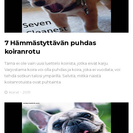
7 Hämmästyttävän puhdas
koiranrotu
Tämä ei ole vain uusi luettelo koirista, jotka eivät karju.
Varjostama koira voi olla puhdas ja koira, joka ei vuodata, voi
tehdä sotkun talosi ympärillä. Selvitä, mitkä näistä
koiranrotuista ovat puhtainta
Koirat - 2019