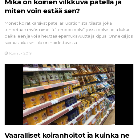
Mikä on koirien vilkkuva patella ja
miten voin estää sen?
Monet koirat kärsivät patellar luxationista, tilasta, joka
tunnetaan myös nimellä "temppu polvi", jossa polvisuoja liukuu
paikalleen ja voi aiheuttaa epämukavuutta ja kipua. Onneksi jos
sairaus aikaisin, tila on hoidettavissa
Koirat - 2019
Vaaralliset koiranhoitot ja kuinka ne