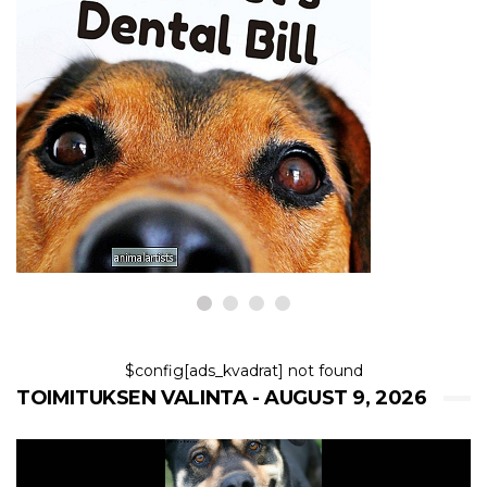
KOIRAT
Lemmikkisi hammaslääkäri- tai
hampaidenpuhdistuslasku
selitetty
9,2026
$config[ads_kvadrat] not found
TOIMITUKSEN VALINTA - AUGUST 9, 2026