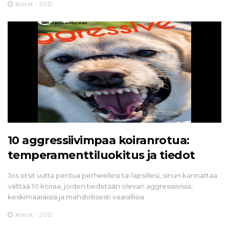
Koirat - 2012
10 aggressiivimpaa koiranrotua:
temperamenttiluokitus ja tiedot
Jos etsit uutta pentua perheellesi tai lapsillesi, sinun kannattaa
välttää 10 koiraa, joiden tiedetään olevan aggressiivisia,
keskimääräisiä ja mahdollisesti vaarallisia
Koirat - 2012