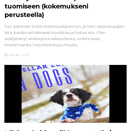
tuomiseen (kokemukseni
perusteella)
Tuin äskettäin kotiin malamuuttipennun, ja olen oppinut paljon
siitä, kuinka tehokkaasti kouluttaa ja hoitaa sitä. Olen
sisällyttänyt vinkkejä turvallisuudesta, ruokinnasta,
murtamisesta, harjoittelusta ja muusta
Koirat - 2011