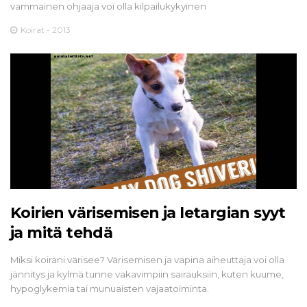
vammainen ohjaaja voi olla kilpailukykyinen
Koirat - 2013
Koirien värisemisen ja letargian syyt
ja mitä tehdä
Miksi koirani värisee? Värisemisen ja vapina aiheuttaja voi olla
jännitys ja kylmä tunne vakavimpiin sairauksiin, kuten kuume,
hypoglykemia tai munuaisten vajaatoiminta.