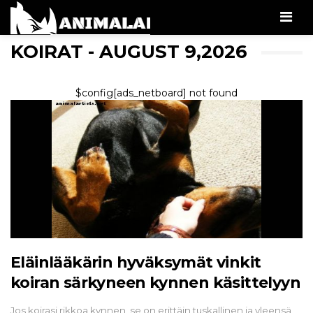
Men
KOIRAT - AUGUST 9,2026
$config[ads_netboard] not found
Eläinlääkärin hyväksymät vinkit
koiran särkyneen kynnen käsittelyyn
Jos koirasi rikkoa kynnen, se on erittäin tuskallinen ja yleensä