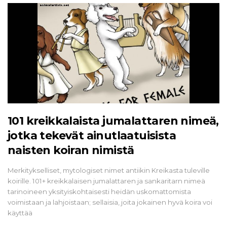
101 kreikkalaista jumalattaren nimeä,
jotka tekevät ainutlaatuisista
naisten koiran nimistä
Merkitykselliset, mytologiset nimet antiikin Kreikasta tuleville
koirille. 101+ kreikkalaisen jumalattaren ja sankaritarn nimeä
tarinoineen yksityiskohtaisesti heidän uskomattomista
voimistaan ​​ja lahjoistaan; sellaisia, joita jokainen hyvä koira voi
käyttää