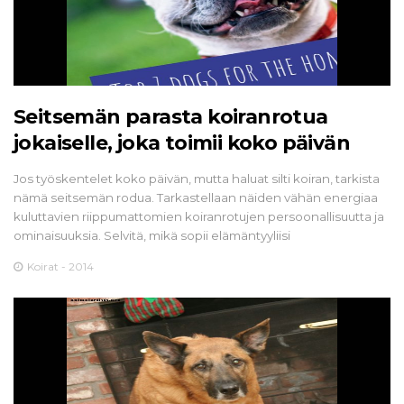
Seitsemän parasta koiranrotua
jokaiselle, joka toimii koko päivän
Jos työskentelet koko päivän, mutta haluat silti koiran, tarkista
nämä seitsemän rodua. Tarkastellaan näiden vähän energiaa
kuluttavien riippumattomien koiranrotujen persoonallisuutta ja
ominaisuuksia. Selvitä, mikä sopii elämäntyyliisi
Koirat - 2014