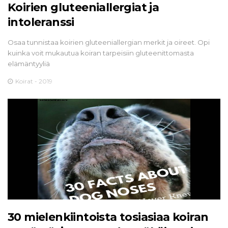
Koirien gluteeniallergiat ja
intoleranssi
Osaa tunnistaa koirien gluteeniallergian merkit ja oireet. Opi
kuinka voit mukautua koiran tarpeisiin gluteenittomasta
elämäntyyliä
Koirat - 2019
30 mielenkiintoista tosiasiaa koiran