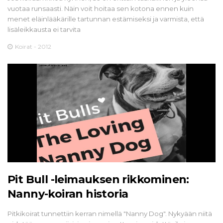
vuotaa runsaasti. Näin voit hoitaa sen kotona ennen kuin
menet eläinlääkärille tartunnan estämiseksi ja varmista, että
lisäleikkausta ei tarvita
Koirat - 2012
Pit Bull -leimauksen rikkominen:
Nanny-koiran historia
Pitkikoirat tunnettiin kerran nimellä "Nanny Dog". Nykyään niitä