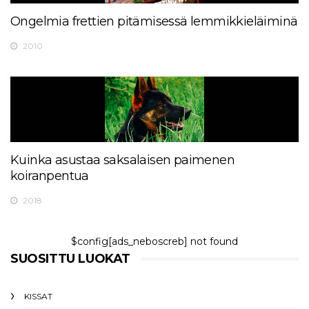
Ongelmia frettien pitämisessä lemmikkieläiminä
2010
Kuinka asustaa saksalaisen paimenen
koiranpentua
2018
$config[ads_neboscreb] not found
SUOSITTU LUOKAT
KISSAT