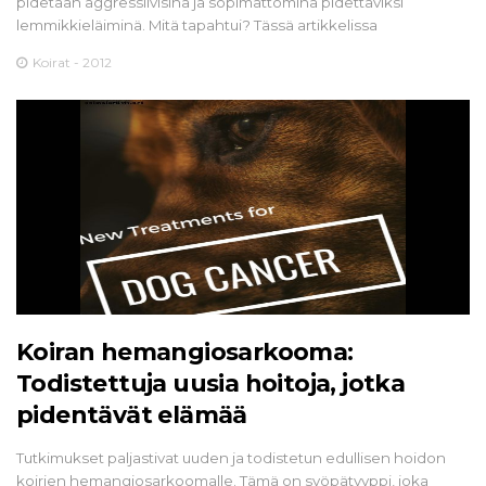
pidetään aggressiivisina ja sopimattomina pidettäviksi
lemmikkieläiminä. Mitä tapahtui? Tässä artikkelissa
Koirat - 2012
Koiran hemangiosarkooma:
Todistettuja uusia hoitoja, jotka
pidentävät elämää
Tutkimukset paljastivat uuden ja todistetun edullisen hoidon
koirien hemangiosarkoomalle. Tämä on syöpätyyppi, joka