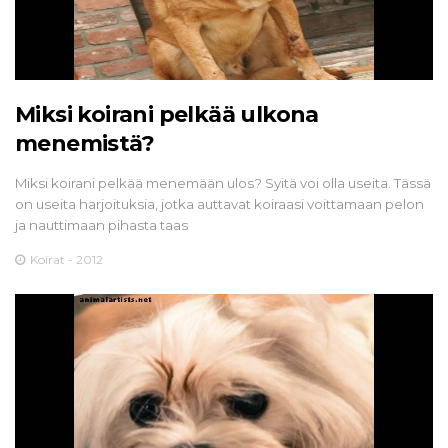
Miksi koirani pelkää ulkona
menemistä?
Miksi koirani pelkää menemään ulos? Syitä voi olla useita. Tässä
on useita harjoituksia, jotka auttavat koiraasi voittamaan pelon
ja nauttimaan pihasta taas
Koirat - 2012