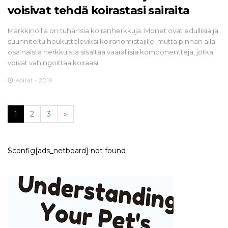
voisivat tehdä koirastasi sairaita
Markkinoilla on tuhansia koiranherkkuja. Monet ovat edullisia ja
suunniteltu houkutteleviksi koiranomistajille, mutta pinnan alla
osa näistä herkkuista sisältää vaarallisia komponentteja, jotka
voivat vahingoittaa koiraasi
Koirat - 2019
1
2
3
»
$config[ads_netboard] not found