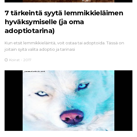
7 tärkeintä syytä lemmikkieläimen
hyväksymiselle (ja oma
adoptiotarina)
Kun etsit lemmikkieläintä, voit ostaa tai adoptoida. Tässä on
joitain syitä valita adoptio ja tarinasi
Koirat - 2017