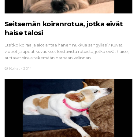
Seitsemän koiranrotua, jotka eivät
haise talosi
Etsitkö koiraa ja aiot antaa hänen nukkua sängylläsi? Kuvat,
videot ja upeat kuvaukset loistavista rotuista, jotka eivät haise,
auttavat sinua tekemään parhaan valinnan
Koirat - 2014