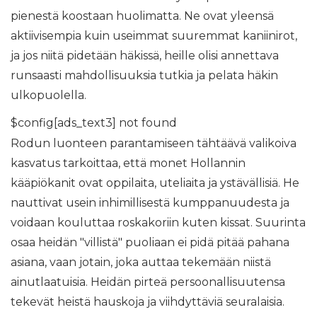
pienestä koostaan ​​huolimatta. Ne ovat yleensä
aktiivisempia kuin useimmat suuremmat kaniinirot,
ja jos niitä pidetään häkissä, heille olisi annettava
runsaasti mahdollisuuksia tutkia ja pelata häkin
ulkopuolella.
$config[ads_text3] not found
Rodun luonteen parantamiseen tähtäävä valikoiva
kasvatus tarkoittaa, että monet Hollannin
kääpiökanit ovat oppilaita, uteliaita ja ystävällisiä. He
nauttivat usein inhimillisestä kumppanuudesta ja
voidaan kouluttaa roskakoriin kuten kissat. Suurinta
osaa heidän "villistä" puoliaan ei pidä pitää pahana
asiana, vaan jotain, joka auttaa tekemään niistä
ainutlaatuisia. Heidän pirteä persoonallisuutensa
tekevät heistä hauskoja ja viihdyttäviä seuralaisia.