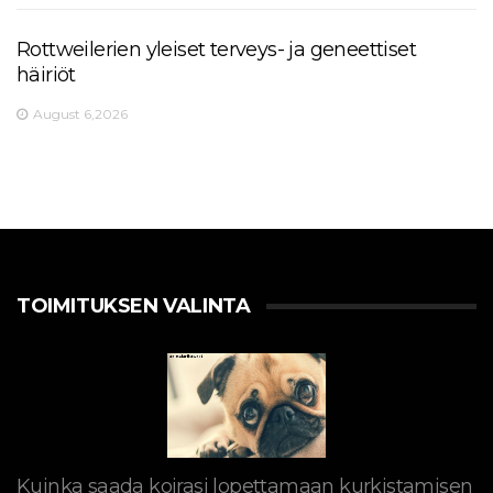
Rottweilerien yleiset terveys- ja geneettiset
häiriöt
August 6,2026
TOIMITUKSEN VALINTA
Kuinka saada koirasi lopettamaan kurkistamisen