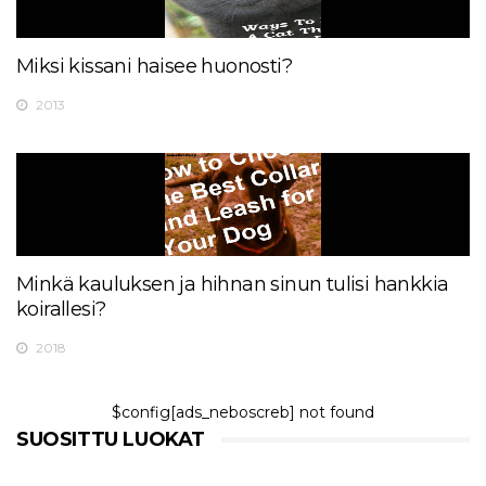
Miksi kissani haisee huonosti?
2013
Minkä kauluksen ja hihnan sinun tulisi hankkia
koirallesi?
2018
$config[ads_neboscreb] not found
SUOSITTU LUOKAT