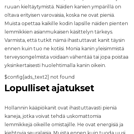
ruuan kieltäytymistä. Näiden kanien ympärillä on
oltava erityisen varovaisia, koska ne ovat pieniä.
Muista opettaa kaikille kodin lapsille näiden pienten
lemmikkien asianmukaisen käsittelyn tärkeys.
Varmista, että tutkit nämä ihastuttavat kanit täysin
ennen kuin tuo ne kotiisi. Monia kanin yleisimmistä
terveysongelmista voidaan vähentää tai jopa poistaa
yksinkertaisesti huolehtimalla kanin oikein.
$config[ads_text2] not found
Lopulliset ajatukset
Hollannin kääpiökanit ovat ihastuttavasti pieniä
kaneja, jotka voivat tehdä uskomattomia
lemmikkejä oikeille omistajille. He ovat energisiä ja
kiehtovia seuralaisia. Muista ennen kuin tuoda uusi