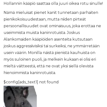
Hollannin kääpiö saattaa olla juuri oikea rotu sinulle!
Nämä mieluisat pienet kanit tunnetaan parhaiten
pienikokoisuudestaan, mutta niiden pirteät
persoonallisuudet ovat ominaisuus, joka erottaa ne
useimmista muista kaninrotuista. Joskus
Alankomaiden kääpiöiden asenteita kutsutaan
joskus aggressiivisiksi tai surkeiksi, ne ymmärretään
usein väärin. Monilla näistä pienistä kauhuista on
myös suloinen puoli, ja melkein kukaan ei olisi eri
mieltä väitteestä, että ne ovat yksi siellä olevista
hienoimmista kaninrotuista.
$config[ads_text1] not found