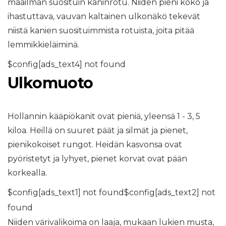
maailman suosituin kaninrotu. Niiden pieni koko ja
ihastuttava, vauvan kaltainen ulkonäkö tekevät
niistä kanien suosituimmista rotuista, joita pitää
lemmikkieläiminä.
$config[ads_text4] not found
Ulkomuoto
Hollannin kääpiökanit ovat pieniä, yleensä 1 - 3, 5
kiloa. Heillä on suuret päät ja silmät ja pienet,
pienikokoiset rungot. Heidän kasvonsa ovat
pyöristetyt ja lyhyet, pienet korvat ovat pään
korkealla.
$config[ads_text1] not found$config[ads_text2] not
found
Niiden värivalikoima on laaja, mukaan lukien musta,