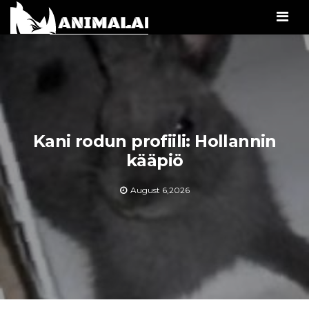
Men
Kani rodun profiili: Hollannin
kääpiö
August 6,2026