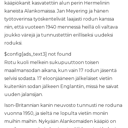
kääpiökanit kasvatettiin alun perin Hermelinin
kaneista Alankomaissa. Jan Meyering ja hänen
työtoverinsa työskentelivät laajasti rodun kanssa
niin, että vuoteen 1940 mennessä heillä oli valtava
joukko värejä ja tunnustettiin erilliseksi uudeksi
roduksi.
$config[ads_text3] not found
Rotu kuoli melkein sukupuuttoon toisen
maailmansodan aikana, kun vain 17 rodun jäsentä
selvisi sodasta. 17 eloonjääneen jälkeläiset vietiin
kuitenkin sodan jälkeen Englantiin, missä he saivat
uuden jalansijan.
Ison-Britannian kanin neuvosto tunnusti ne roduna
vuonna 1950, ja sieltä ne lopulta vietiin moniin
muihin maihin. Nykyään Alankomaiden kääpiö on