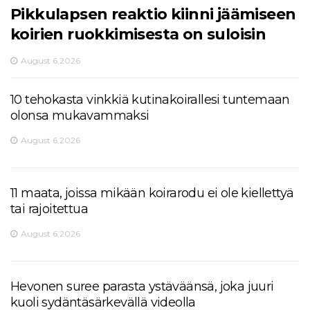
Pikkulapsen reaktio kiinni jäämiseen
koirien ruokkimisesta on suloisin
August 6,2026
10 tehokasta vinkkiä kutinakoirallesi tuntemaan
olonsa mukavammaksi
August 6,2026
11 maata, joissa mikään koirarodu ei ole kiellettyä
tai rajoitettua
August 6,2026
Hevonen suree parasta ystäväänsä, joka juuri
kuoli sydäntäsärkevällä videolla