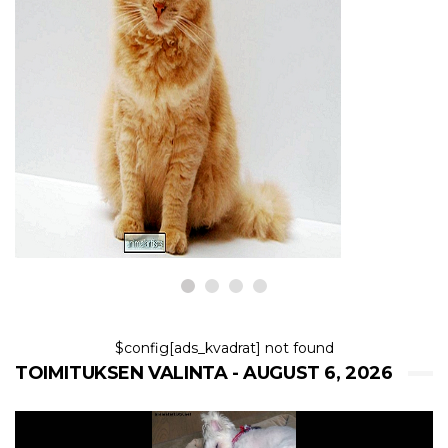
KASSAT
5 parasta syytä, miksi kissa
oksentaa ruokaa mutta
käyttäytyy normaalisti
6,2026
$config[ads_kvadrat] not found
TOIMITUKSEN VALINTA - AUGUST 6, 2026