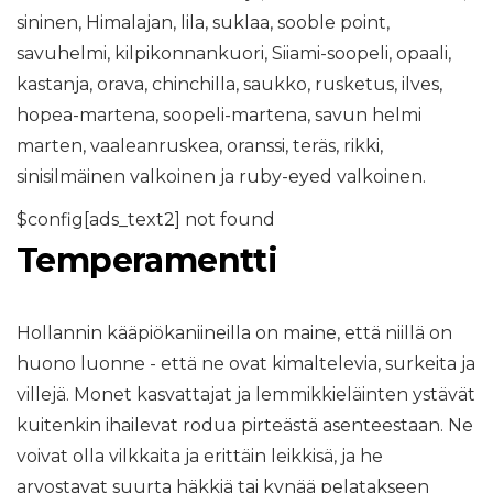
sininen, Himalajan, lila, suklaa, sooble point,
savuhelmi, kilpikonnankuori, Siiami-soopeli, opaali,
kastanja, orava, chinchilla, saukko, rusketus, ilves,
hopea-martena, soopeli-martena, savun helmi
marten, vaaleanruskea, oranssi, teräs, rikki,
sinisilmäinen valkoinen ja ruby-eyed valkoinen.
$config[ads_text2] not found
Temperamentti
Hollannin kääpiökaniineilla on maine, että niillä on
huono luonne - että ne ovat kimaltelevia, surkeita ja
villejä. Monet kasvattajat ja lemmikkieläinten ystävät
kuitenkin ihailevat rodua pirteästä asenteestaan. Ne
voivat olla vilkkaita ja erittäin leikkisä, ja he
arvostavat suurta häkkiä tai kynää pelatakseen