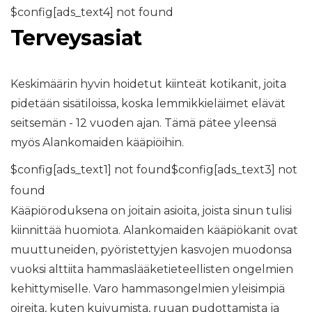
$config[ads_text4] not found
Terveysasiat
Keskimäärin hyvin hoidetut kiinteät kotikanit, joita
pidetään sisätiloissa, koska lemmikkieläimet elävät
seitsemän - 12 vuoden ajan. Tämä pätee yleensä
myös Alankomaiden kääpiöihin.
$config[ads_text1] not found$config[ads_text3] not
found
Kääpiöroduksena on joitain asioita, joista sinun tulisi
kiinnittää huomiota. Alankomaiden kääpiökanit ovat
muuttuneiden, pyöristettyjen kasvojen muodonsa
vuoksi alttiita hammaslääketieteellisten ongelmien
kehittymiselle. Varo hammasongelmien yleisimpiä
oireita, kuten kuivumista, ruuan pudottamista ja