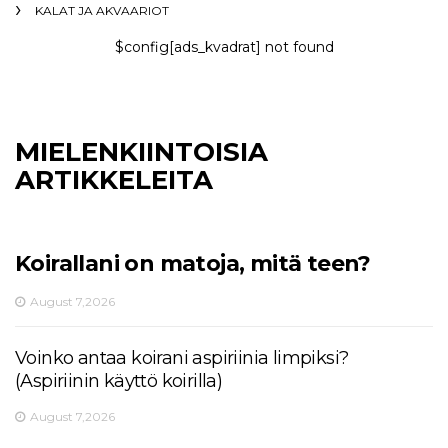
KALAT JA AKVAARIOT
$config[ads_kvadrat] not found
MIELENKIINTOISIA
ARTIKKELEITA
Koirallani on matoja, mitä teen?
August 7,2026
Voinko antaa koirani aspiriinia limpiksi?
(Aspiriinin käyttö koirilla)
August 7,2026