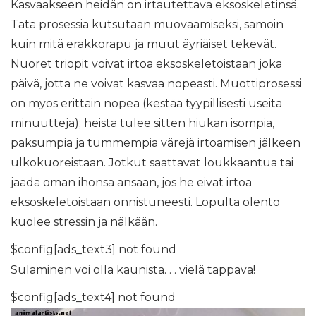
Kasvaakseen heidän on irtautettava eksoskeletinsä.
Tätä prosessia kutsutaan muovaamiseksi, samoin
kuin mitä erakkorapu ja muut äyriäiset tekevät.
Nuoret triopit voivat irtoa eksoskeletoistaan ​​joka
päivä, jotta ne voivat kasvaa nopeasti. Muottiprosessi
on myös erittäin nopea (kestää tyypillisesti useita
minuutteja); heistä tulee sitten hiukan isompia,
paksumpia ja tummempia värejä irtoamisen jälkeen
ulkokuoreistaan. Jotkut saattavat loukkaantua tai
jäädä oman ihonsa ansaan, jos he eivät irtoa
eksoskeletoistaan ​​onnistuneesti. Lopulta olento
kuolee stressin ja nälkään.
$config[ads_text3] not found
Sulaminen voi olla kaunista. . . vielä tappava!
$config[ads_text4] not found