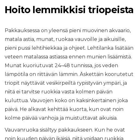
Hoito lemmikkisi triopeista
Pakkauksessa on yleensä pieni muovinen akvaario,
matala astia, munat, ruokaa vauvoille ja aikuisille,
pieni pussi lehtihiekkaa ja ohjeet. Lehtilanka lisätään
veteen matalassa astiassa ennen munien lisäämistä.
Munat kuoriutuvat 24–48 tunnissa, jos veden
lämpötila on riittävän lämmin. Äskettäin koorutetut
triopit näyttävät vesikirpeiltä rypistyvän ympäri, ja
niitä ei tarvitse ruokkia vasta kolmen päivän
kuluttua. Vauvojen koko on kaksinkertainen joka
päivä. He alkavat kehittää kuorta, kun ovat noin
kolme päivää vanhoja ja muistuttavat aikuisia.
Vauvanruoka sisältyy pakkaukseen. Kun he ovat
noin kuuden päivän ikäisiä, niitä voidaan ruokkia