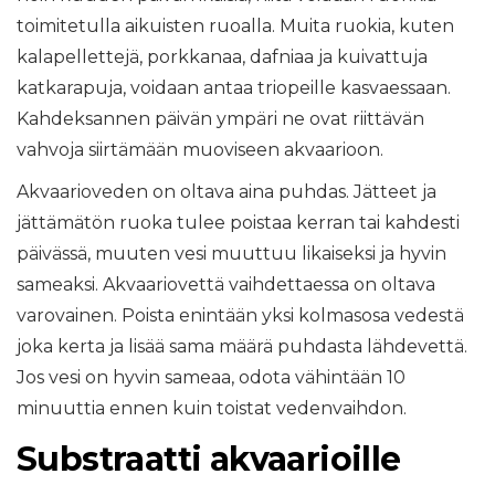
toimitetulla aikuisten ruoalla. Muita ruokia, kuten
kalapellettejä, porkkanaa, dafniaa ja kuivattuja
katkarapuja, voidaan antaa triopeille kasvaessaan.
Kahdeksannen päivän ympäri ne ovat riittävän
vahvoja siirtämään muoviseen akvaarioon.
Akvaarioveden on oltava aina puhdas. Jätteet ja
jättämätön ruoka tulee poistaa kerran tai kahdesti
päivässä, muuten vesi muuttuu likaiseksi ja hyvin
sameaksi. Akvaariovettä vaihdettaessa on oltava
varovainen. Poista enintään yksi kolmasosa vedestä
joka kerta ja lisää sama määrä puhdasta lähdevettä.
Jos vesi on hyvin sameaa, odota vähintään 10
minuuttia ennen kuin toistat vedenvaihdon.
Substraatti akvaarioille