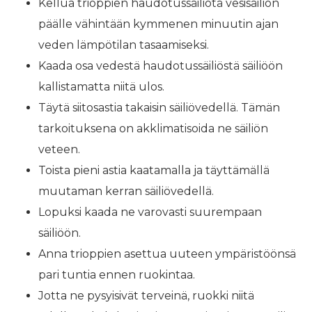
Kellua trioppien haudotussäiliötä vesisäiliön
päälle vähintään kymmenen minuutin ajan
veden lämpötilan tasaamiseksi.
Kaada osa vedestä haudotussäiliöstä säiliöön
kallistamatta niitä ulos.
Täytä siitosastia takaisin säiliövedellä. Tämän
tarkoituksena on akklimatisoida ne säiliön
veteen.
Toista pieni astia kaatamalla ja täyttämällä
muutaman kerran säiliövedellä.
Lopuksi kaada ne varovasti suurempaan
säiliöön.
Anna trioppien asettua uuteen ympäristöönsä
pari tuntia ennen ruokintaa.
Jotta ne pysyisivät terveinä, ruokki niitä