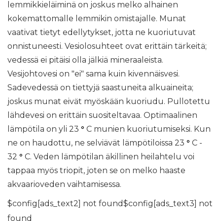
lemmikkieläiminä on joskus melko alhainen
kokemattomalle lemmikin omistajalle. Munat
vaativat tietyt edellytykset, jotta ne kuoriutuvat
onnistuneesti. Vesiolosuhteet ovat erittäin tärkeitä;
vedessä ei pitäisi olla jälkiä mineraaleista.
Vesijohtovesi on "ei" sama kuin kivennäisvesi.
Sadevedessä on tiettyjä saastuneita alkuaineita;
joskus munat eivät myöskään kuoriudu. Pullotettu
lähdevesi on erittäin suositeltavaa. Optimaalinen
lämpötila on yli 23
°
C munien kuoriutumiseksi. Kun
ne on haudottu, ne selviävät lämpötiloissa 23
°
C -
32
°
C. Veden lämpötilan äkillinen heilahtelu voi
tappaa myös triopit, joten se on melko haaste
akvaarioveden vaihtamisessa.
$config[ads_text2] not found$config[ads_text3] not
found