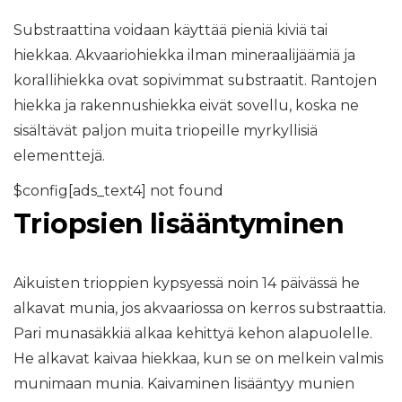
Substraattina voidaan käyttää pieniä kiviä tai
hiekkaa. Akvaariohiekka ilman mineraalijäämiä ja
korallihiekka ovat sopivimmat substraatit. Rantojen
hiekka ja rakennushiekka eivät sovellu, koska ne
sisältävät paljon muita triopeille myrkyllisiä
elementtejä.
$config[ads_text4] not found
Triopsien lisääntyminen
Aikuisten trioppien kypsyessä noin 14 päivässä he
alkavat munia, jos akvaariossa on kerros substraattia.
Pari munasäkkiä alkaa kehittyä kehon alapuolelle.
He alkavat kaivaa hiekkaa, kun se on melkein valmis
munimaan munia. Kaivaminen lisääntyy munien