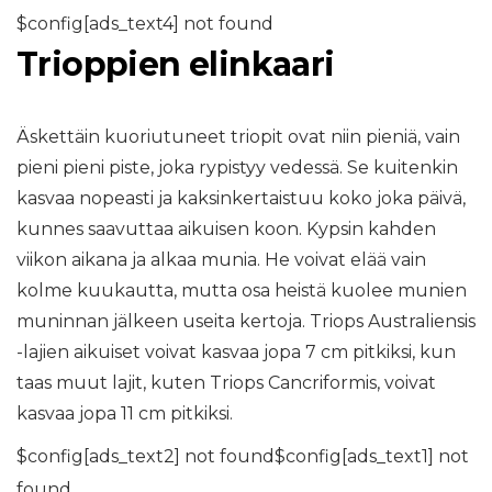
$config[ads_text4] not found
Trioppien elinkaari
Äskettäin kuoriutuneet triopit ovat niin pieniä, vain
pieni pieni piste, joka rypistyy vedessä. Se kuitenkin
kasvaa nopeasti ja kaksinkertaistuu koko joka päivä,
kunnes saavuttaa aikuisen koon. Kypsin kahden
viikon aikana ja alkaa munia. He voivat elää vain
kolme kuukautta, mutta osa heistä kuolee munien
muninnan jälkeen useita kertoja. Triops Australiensis
-lajien aikuiset voivat kasvaa jopa 7 cm pitkiksi, kun
taas muut lajit, kuten Triops Cancriformis, voivat
kasvaa jopa 11 cm pitkiksi.
$config[ads_text2] not found$config[ads_text1] not
found