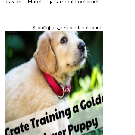
akvaariot
Matelijat ja sammakkoeläimet
$config[ads_netboard] not found
KOIRAT
Kuinka kehittää
kultaisennoutajakoiranpentua
7,2026