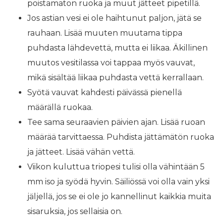
poistamaton ruoka ja muut jätteet pipetillä.
Jos astian vesi ei ole haihtunut paljon, jätä se
rauhaan. Lisää muuten muutama tippa
puhdasta lähdevettä, mutta ei liikaa. Äkillinen
muutos vesitilassa voi tappaa myös vauvat,
mikä sisältää liikaa puhdasta vettä kerrallaan.
Syötä vauvat kahdesti päivässä pienellä
määrällä ruokaa.
Tee sama seuraavien päivien ajan. Lisää ruoan
määrää tarvittaessa. Puhdista jättämätön ruoka
ja jätteet. Lisää vähän vettä.
Viikon kuluttua triopesi tulisi olla vähintään 5
mm iso ja syödä hyvin. Säiliössä voi olla vain yksi
jäljellä, jos se ei ole jo kannellinut kaikkia muita
sisaruksia, jos sellaisia ​​on.