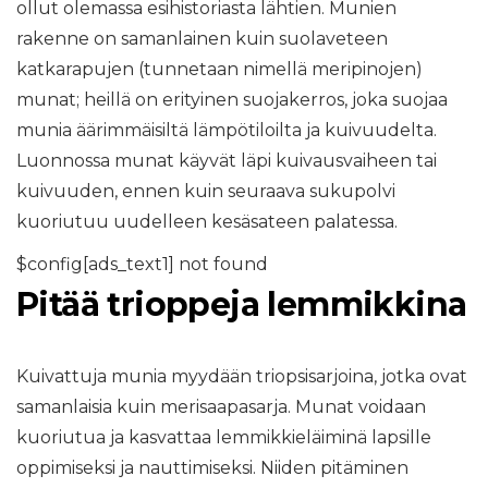
ollut olemassa esihistoriasta lähtien. Munien
rakenne on samanlainen kuin suolaveteen
katkarapujen (tunnetaan nimellä meripinojen)
munat; heillä on erityinen suojakerros, joka suojaa
munia äärimmäisiltä lämpötiloilta ja kuivuudelta.
Luonnossa munat käyvät läpi kuivausvaiheen tai
kuivuuden, ennen kuin seuraava sukupolvi
kuoriutuu uudelleen kesäsateen palatessa.
$config[ads_text1] not found
Pitää trioppeja lemmikkina
Kuivattuja munia myydään triopsisarjoina, jotka ovat
samanlaisia ​​kuin merisaapasarja. Munat voidaan
kuoriutua ja kasvattaa lemmikkieläiminä lapsille
oppimiseksi ja nauttimiseksi. Niiden pitäminen