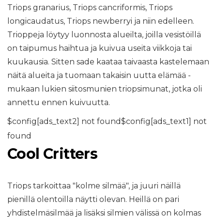
Triops granarius, Triops cancriformis, Triops
longicaudatus, Triops newberryi ja niin edelleen.
Trioppeja löytyy luonnosta alueilta, joilla vesistöillä
on taipumus haihtua ja kuivua useita viikkoja tai
kuukausia. Sitten sade kaataa taivaasta kastelemaan
näitä alueita ja tuomaan takaisin uutta elämää -
mukaan lukien siitosmunien triopsimunat, jotka oli
annettu ennen kuivuutta.
$config[ads_text2] not found$config[ads_text1] not
found
Cool Critters
Triops tarkoittaa "kolme silmää", ja juuri näillä
pienillä olentoilla näytti olevan. Heillä on pari
yhdistelmäsilmää ja lisäksi silmien välissä on kolmas