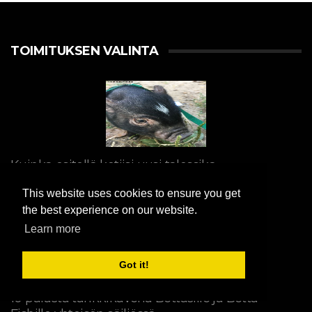
TOIMITUKSEN VALINTA
Kuinka esitellä kotiisi uusi talossika
Maatilan eläimet lemmikkieläiminä
This website uses cookies to ensure you get
the best experience on our website.
Learn more
Got it!
10 parasta tankkikaveria Bettasille ja Betta