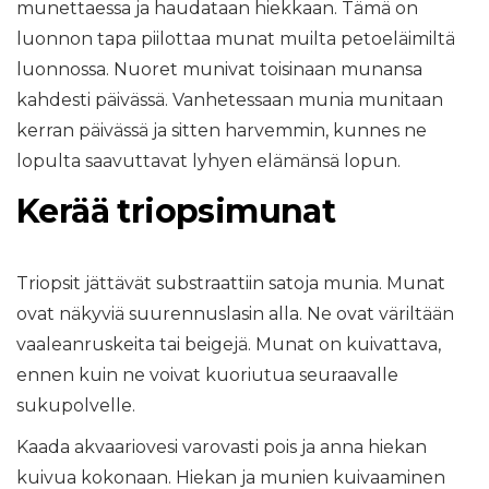
munettaessa ja haudataan hiekkaan. Tämä on
luonnon tapa piilottaa munat muilta petoeläimiltä
luonnossa. Nuoret munivat toisinaan munansa
kahdesti päivässä. Vanhetessaan munia munitaan
kerran päivässä ja sitten harvemmin, kunnes ne
lopulta saavuttavat lyhyen elämänsä lopun.
Kerää triopsimunat
Triopsit jättävät substraattiin satoja munia. Munat
ovat näkyviä suurennuslasin alla. Ne ovat väriltään
vaaleanruskeita tai beigejä. Munat on kuivattava,
ennen kuin ne voivat kuoriutua seuraavalle
sukupolvelle.
Kaada akvaariovesi varovasti pois ja anna hiekan
kuivua kokonaan. Hiekan ja munien kuivaaminen