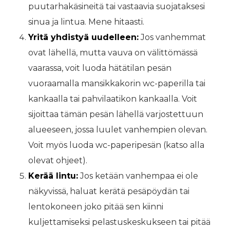
puutarhakäsineitä tai vastaavia suojataksesi
sinua ja lintua. Mene hitaasti.
Yritä yhdistyä uudelleen:
Jos vanhemmat
ovat lähellä, mutta vauva on välittömässä
vaarassa, voit luoda hätätilan pesän
vuoraamalla mansikkakorin wc-paperilla tai
kankaalla tai pahvilaatikon kankaalla. Voit
sijoittaa tämän pesän lähellä varjostettuun
alueeseen, jossa luulet vanhempien olevan.
Voit myös luoda wc-paperipesän (katso alla
olevat ohjeet).
Kerää lintu:
Jos ketään vanhempaa ei ole
näkyvissä, haluat kerätä pesäpöydän tai
lentokoneen joko pitää sen kiinni
kuljettamiseksi pelastuskeskukseen tai pitää