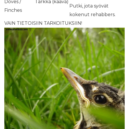
Doves /
Tarkka (kaava)
Putki, jota syövät
Finches
kokenut rehabbers.
VAIN TIETOISIIN TARKOITUKSIIN!