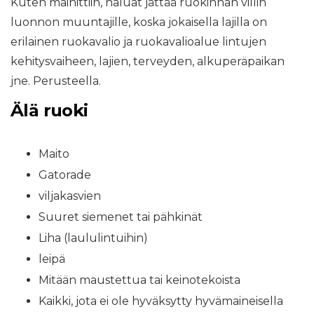
Kuten mainittiin, haluat jättää ruokinnan villin
luonnon muuntajille, koska jokaisella lajilla on
erilainen ruokavalio ja ruokavalioalue lintujen
kehitysvaiheen, lajien, terveyden, alkuperäpaikan
jne. Perusteella.
Älä ruoki
Maito
Gatorade
viljakasvien
Suuret siemenet tai pähkinät
Liha (laululintuihin)
leipä
Mitään maustettua tai keinotekoista
Kaikki, jota ei ole hyväksytty hyvämaineisella