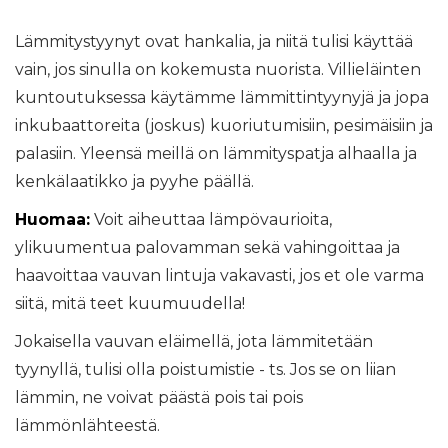
Lämmitystyynyt ovat hankalia, ja niitä tulisi käyttää
vain, jos sinulla on kokemusta nuorista. Villieläinten
kuntoutuksessa käytämme lämmittintyynyjä ja jopa
inkubaattoreita (joskus) kuoriutumisiin, pesimäisiin ja
palasiin. Yleensä meillä on lämmityspatja alhaalla ja
kenkälaatikko ja pyyhe päällä.
Huomaa:
Voit aiheuttaa lämpövaurioita,
ylikuumentua palovamman sekä vahingoittaa ja
haavoittaa vauvan lintuja vakavasti, jos et ole varma
siitä, mitä teet kuumuudella!
Jokaisella vauvan eläimellä, jota lämmitetään
tyynyllä, tulisi olla poistumistie - ts. Jos se on liian
lämmin, ne voivat päästä pois tai pois
lämmönlähteestä.