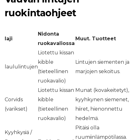
ruokintaohjeet
Nidonta
laji
Muut. Tuotteet
ruokavaliossa
Liotettu kissan
kibble
Lintujen siementen ja
laululintujen
(tieteellinen
marjojen sekoitus.
ruokavalio)
Liotettu kissan
Munat (kovakeitetyt),
Corvids
kibble
kyyhkynen siemenet,
(varikset)
(tieteellinen
hiiret, hienonnettu
ruokavalio)
hedelmä.
Pitäisi olla
Kyyhkysiä /
ruumiinlämpötilassa.