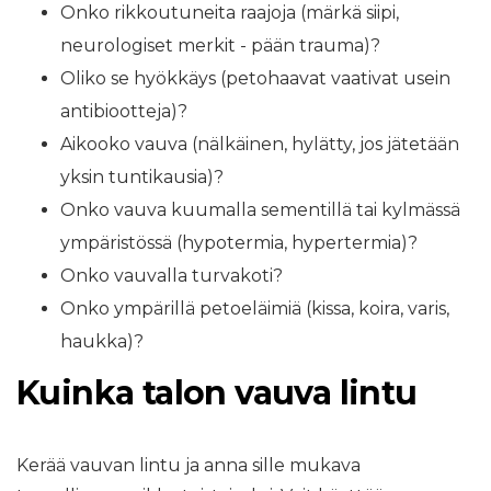
Onko rikkoutuneita raajoja (märkä siipi,
neurologiset merkit - pään trauma)?
Oliko se hyökkäys (petohaavat vaativat usein
antibiootteja)?
Aikooko vauva (nälkäinen, hylätty, jos jätetään
yksin tuntikausia)?
Onko vauva kuumalla sementillä tai kylmässä
ympäristössä (hypotermia, hypertermia)?
Onko vauvalla turvakoti?
Onko ympärillä petoeläimiä (kissa, koira, varis,
haukka)?
Kuinka talon vauva lintu
Kerää vauvan lintu ja anna sille mukava