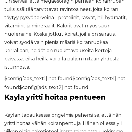
On selvää, että megaesofagin parhaan koiranruoan
tulisi sisältää tarvittavat ravintoaineet, joita koiran
täytyy pysyä terveinä - proteiinit, rasvat, hiilihydraatit,
vitamiinit ja mineraalit. Kalorit ovat myös suuri
huolenaihe. Koska jotkut koirat, joilla on sairaus,
voivat syödä vain pieniä määriä koiranruokaa
kerrallaan, heidät on ruokittava useita kertoja
päivässä, eikä heillä voi olla paljon mitään yhdestä
istunnosta.
$config[ads_text1] not found$config[ads_text4] not
found$config[ads_text2] not found
Kayla yritti hoitaa pentueen
Kaylan tapauksessa ongelmia pahensi se, että hän
yritti hoitaa vähän koiranpentuja. Hänen ollessa yli
viikon eläinlääketieteellisessä sairaalassa ruokimme