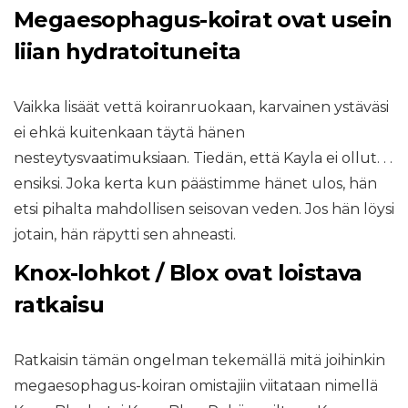
Megaesophagus-koirat ovat usein
liian hydratoituneita
Vaikka lisäät vettä koiranruokaan, karvainen ystäväsi
ei ehkä kuitenkaan täytä hänen
nesteytysvaatimuksiaan. Tiedän, että Kayla ei ollut. . .
ensiksi. Joka kerta kun päästimme hänet ulos, hän
etsi pihalta mahdollisen seisovan veden. Jos hän löysi
jotain, hän räpytti sen ahneasti.
Knox-lohkot / Blox ovat loistava
ratkaisu
Ratkaisin tämän ongelman tekemällä mitä joihinkin
megaesophagus-koiran omistajiin viitataan nimellä