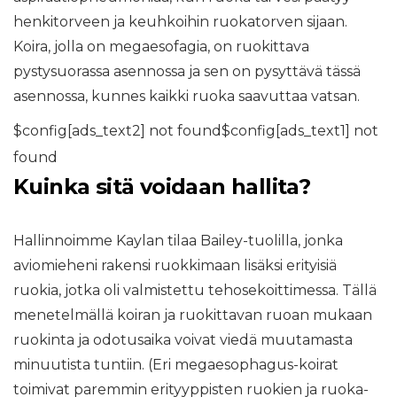
henkitorveen ja keuhkoihin ruokatorven sijaan.
Koira, jolla on megaesofagia, on ruokittava
pystysuorassa asennossa ja sen on pysyttävä tässä
asennossa, kunnes kaikki ruoka saavuttaa vatsan.
$config[ads_text2] not found$config[ads_text1] not
found
Kuinka sitä voidaan hallita?
Hallinnoimme Kaylan tilaa Bailey-tuolilla, jonka
aviomieheni rakensi ruokkimaan lisäksi erityisiä
ruokia, jotka oli valmistettu tehosekoittimessa. Tällä
menetelmällä koiran ja ruokittavan ruoan mukaan
ruokinta ja odotusaika voivat viedä muutamasta
minuutista tuntiin. (Eri megaesophagus-koirat
toimivat paremmin erityyppisten ruokien ja ruoka-