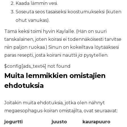
Kaada lämmin vesi.
Soseuta seos tasaiseksi koostumukseksi (kuten
ohut vanukas).
Tämä keksi toimi hyvin Kaylalle. (Hän on suuri
tanskalainen, joten koirasi ei todennäköisesti tarvitse
niin paljon ruokaa.) Sinun on kokeiltava löytääksesi
paras resepti, josta koirani nauttii
ja
pysytellen.
$config[ads_text4] not found
Muita lemmikkien omistajien
ehdotuksia
Joitakin muita ehdotuksia, jotka olen nähnyt
megaesophagus-koiran omistajilta, ovat seuraavat:
jogurtti
juusto
kaurapuuro