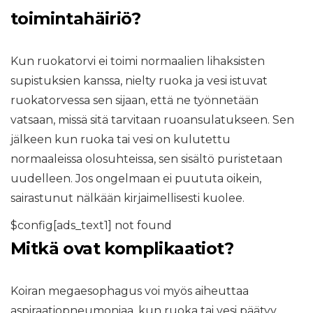
toimintahäiriö?
Kun ruokatorvi ei toimi normaalien lihaksisten
supistuksien kanssa, nielty ruoka ja vesi istuvat
ruokatorvessa sen sijaan, että ne työnnetään
vatsaan, missä sitä tarvitaan ruoansulatukseen. Sen
jälkeen kun ruoka tai vesi on kulutettu
normaaleissa olosuhteissa, sen sisältö puristetaan
uudelleen. Jos ongelmaan ei puututa oikein,
sairastunut nälkään kirjaimellisesti kuolee.
$config[ads_text1] not found
Mitkä ovat komplikaatiot?
Koiran megaesophagus voi myös aiheuttaa
aspiraatiopneumoniaa, kun ruoka tai vesi päätyy