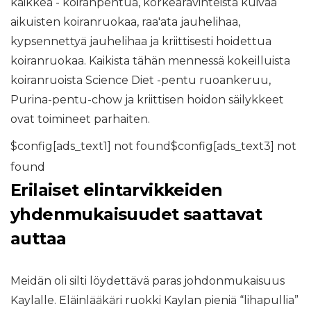
kaikkea - koiranpentua, korkearavinteista kuivaa
aikuisten koiranruokaa, raa'ata jauhelihaa,
kypsennettyä jauhelihaa ja kriittisesti hoidettua
koiranruokaa. Kaikista tähän mennessä kokeilluista
koiranruoista Science Diet -pentu ruoankeruu,
Purina-pentu-chow ja kriittisen hoidon säilykkeet
ovat toimineet parhaiten.
$config[ads_text1] not found$config[ads_text3] not
found
Erilaiset elintarvikkeiden
yhdenmukaisuudet saattavat
auttaa
Meidän oli silti löydettävä paras johdonmukaisuus
Kaylalle. Eläinlääkäri ruokki Kaylan pieniä “lihapullia”