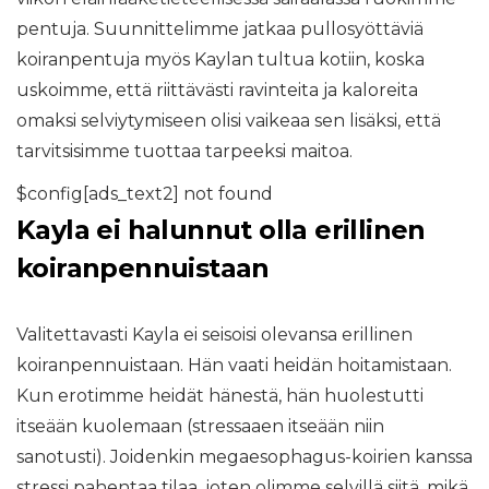
pentuja. Suunnittelimme jatkaa pullosyöttäviä
koiranpentuja myös Kaylan tultua kotiin, koska
uskoimme, että riittävästi ravinteita ja kaloreita
omaksi selviytymiseen olisi vaikeaa sen lisäksi, että
tarvitsisimme tuottaa tarpeeksi maitoa.
$config[ads_text2] not found
Kayla ei halunnut olla erillinen
koiranpennuistaan
Valitettavasti Kayla ei seisoisi olevansa erillinen
koiranpennuistaan. Hän vaati heidän hoitamistaan.
Kun erotimme heidät hänestä, hän huolestutti
itseään kuolemaan (stressaaen itseään niin
sanotusti). Joidenkin megaesophagus-koirien kanssa
stressi pahentaa tilaa, joten olimme selvillä siitä, mikä