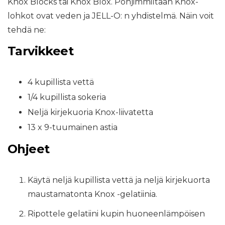
Knox Blocks tai Knox Blox. Pohjimmiltaan Knox-
lohkot ovat veden ja JELL-O: n yhdistelmä. Näin voit
tehdä ne:
Tarvikkeet
4 kupillista vettä
1/4 kupillista sokeria
Neljä kirjekuoria Knox-liivatetta
13 x 9-tuumainen astia
Ohjeet
Käytä neljä kupillista vettä ja neljä kirjekuorta
maustamatonta Knox -gelatiinia.
Ripottele gelatiini kupin huoneenlämpöisen