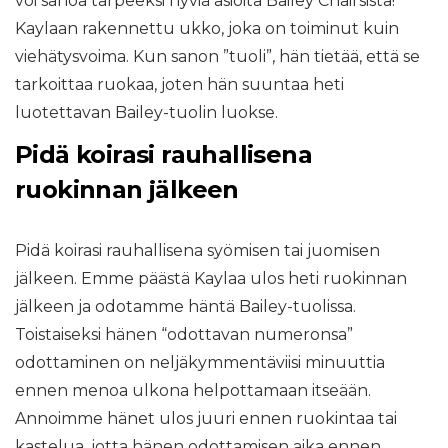
voi sanoa tarpeeksi hyviä asioita Bailey Chairsista!
Kaylaan rakennettu ukko, joka on toiminut kuin
viehätysvoima. Kun sanon ”tuoli”, hän tietää, että se
tarkoittaa ruokaa, joten hän suuntaa heti
luotettavan Bailey-tuolin luokse.
Pidä koirasi rauhallisena
ruokinnan jälkeen
Pidä koirasi rauhallisena syömisen tai juomisen
jälkeen. Emme päästä Kaylaa ulos heti ruokinnan
jälkeen ja odotamme häntä Bailey-tuolissa.
Toistaiseksi hänen “odottavan numeronsa”
odottaminen on neljäkymmentäviisi minuuttia
ennen menoa ulkona helpottamaan itseään.
Annoimme hänet ulos juuri ennen ruokintaa tai
kastelua, jotta hänen odottamisen aika ennen