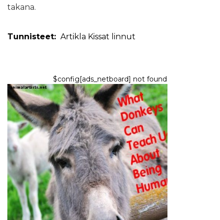
takana.
Tunnisteet:
Artikla
Kissat
linnut
$config[ads_netboard] not found
MAATILAN ELÄIMET LEMMIKKIELÄIMINÄ
Mitä aasit voivat opettaa meille
ihmisinä olemisesta