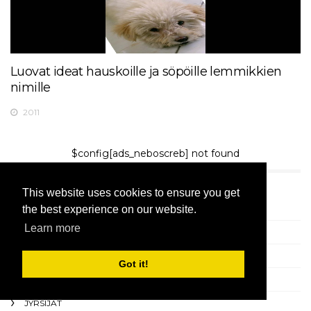
Luovat ideat hauskoille ja söpöille lemmikkien
nimille
2011
$config[ads_neboscreb] not found
SUOSITTU LUOKAT
This website uses cookies to ensure you get
the best experience on our website.
KISSAT
Learn more
VILLIELÄIMET
ARTIKLA
Got it!
SEKALAINEN
JYRSIJÄT