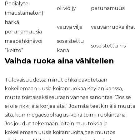
Pedialyte
oliiviöljy
perunamuusi
(maustamaton)
härkä
vauva vilja
vauvanruokalihat
perunamuusia
maapähkinävoi
soseistettu
soseistettu riisi
“keitto”
kana
Vaihda ruoka aina vähitellen
Tulevaisuudessa minut ehkä pakotetaan
kokeilemaan uusia koiranruokaa Kaylan kanssa,
mutta toistaiseksi seuraan vanhaa sanontaa: “Jos se
ei ole rikki, älä korjaa sitä.” Jos mitä teetkin älä muuta
sitä, kun megaesophagus-koira toimii ruokintana.
Jos joudut tekemään joitain muutoksia ja
kokeilemaan uusia koiranruoita, tee muutos