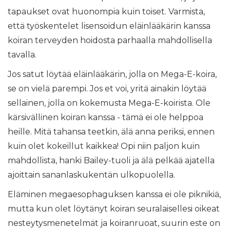
tapaukset ovat huonompia kuin toiset. Varmista,
että työskentelet lisensoidun eläinlääkärin kanssa
koiran terveyden hoidosta parhaalla mahdollisella
tavalla.
Jos satut löytää eläinlääkärin, jolla on Mega-E-koira,
se on vielä parempi. Jos et voi, yritä ainakin löytää
sellainen, jolla on kokemusta Mega-E-koirista. Ole
kärsivällinen koiran kanssa - tämä ei ole helppoa
heille. Mitä tahansa teetkin, älä anna periksi, ennen
kuin olet kokeillut kaikkea! Opi niin paljon kuin
mahdollista, hanki Bailey-tuoli ja älä pelkää ajatella
ajoittain sananlaskukentän ulkopuolella.
Eläminen megaesophaguksen kanssa ei ole piknikiä,
mutta kun olet löytänyt koiran seuralaisellesi oikeat
nesteytysmenetelmät ja koiranruoat, suurin este on