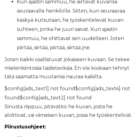
Kun ajastin sammuu, he siirtävät kuvansa
seuraavalle henkilölle. Sitten, kun seuraavaa
käskyä kutsutaan, he työskentelevät kuvan
suhteen, jonka he juuri saivat. Kun ajastin
sammuu, he ohittavat sen uudelleen. Joten
piirtää, siirtää, piirtää, siirtää jne.
Joten kaikki osallistuvat jokaiseen kuvaan. Se tekee
mielenkiintoisia taideteoksia. En ole koskaan tehnyt
tätä saamatta muutamia nauraa kaikilta.
$config[ads_text1] not found$config[ads_text4] not
found$config[ads_text2] not found
Sinusta riippuu, pitävätkö he kuvan, josta he
aloittivat, vai viimeisen kuvan, jossa he työskentelivät.
Piirustusohjeet: