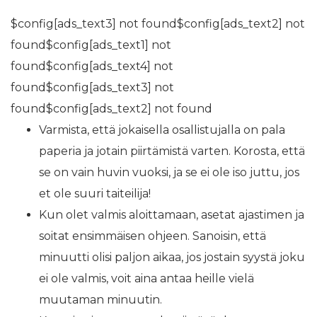
$config[ads_text3] not found$config[ads_text2] not
found$config[ads_text1] not
found$config[ads_text4] not
found$config[ads_text3] not
found$config[ads_text2] not found
Varmista, että jokaisella osallistujalla on pala
paperia ja jotain piirtämistä varten. Korosta, että
se on vain huvin vuoksi, ja se ei ole iso juttu, jos
et ole suuri taiteilija!
Kun olet valmis aloittamaan, asetat ajastimen ja
soitat ensimmäisen ohjeen. Sanoisin, että
minuutti olisi paljon aikaa, jos jostain syystä joku
ei ole valmis, voit aina antaa heille vielä
muutaman minuutin.