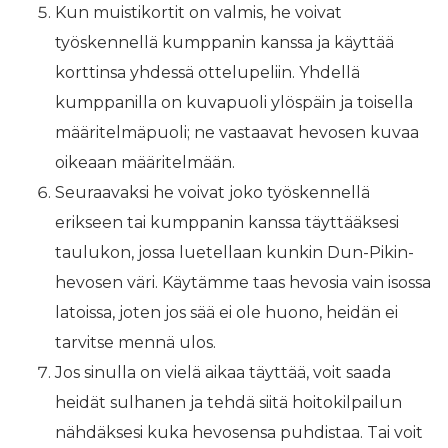
Kun muistikortit on valmis, he voivat
työskennellä kumppanin kanssa ja käyttää
korttinsa yhdessä ottelupeliin. Yhdellä
kumppanilla on kuvapuoli ylöspäin ja toisella
määritelmäpuoli; ne vastaavat hevosen kuvaa
oikeaan määritelmään.
Seuraavaksi he voivat joko työskennellä
erikseen tai kumppanin kanssa täyttääksesi
taulukon, jossa luetellaan kunkin Dun-Pikin-
hevosen väri. Käytämme taas hevosia vain isossa
latoissa, joten jos sää ei ole huono, heidän ei
tarvitse mennä ulos.
Jos sinulla on vielä aikaa täyttää, voit saada
heidät sulhanen ja tehdä siitä hoitokilpailun
nähdäksesi kuka hevosensa puhdistaa. Tai voit