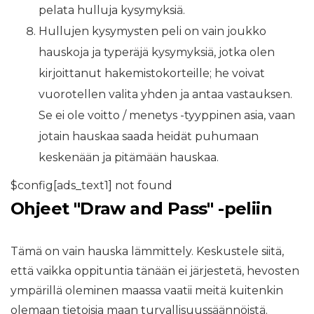
pelata hulluja kysymyksiä.
Hullujen kysymysten peli on vain joukko
hauskoja ja typeräjä kysymyksiä, jotka olen
kirjoittanut hakemistokorteille; he voivat
vuorotellen valita yhden ja antaa vastauksen.
Se ei ole voitto / menetys -tyyppinen asia, vaan
jotain hauskaa saada heidät puhumaan
keskenään ja pitämään hauskaa.
$config[ads_text1] not found
Ohjeet "Draw and Pass" -peliin
Tämä on vain hauska lämmittely. Keskustele siitä,
että vaikka oppituntia tänään ei järjestetä, hevosten
ympärillä oleminen maassa vaatii meitä kuitenkin
olemaan tietoisia maan turvallisuussäännöistä.