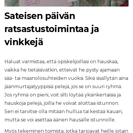
Sateisen päivän
ratsastustoimintaa ja
vinkkejä
Haluat varmistaa, että opiskelijoillasi on hauskaa,
vaikka he tietäisivätkin, etteivät he pysty ajamaan
sää- tai maanolosuhteiden vuoksi. Siksi sisällytän aina
jäänmurtajatyyppisiä pelejä, jos se on suuri ryhmä.
Jos ryhmä on pieni, voit silti löytää yksinkertaisia ​​ja
hauskoja pelejä, joilla he voivat aloittaa istunnon.
Sen ei tarvitse olla mitään hullua tai kestää kauan,
mutta se voi asettaa äänen hausalle istunnolle.
Myös tekeminen toimista, jotka tarjoavat heille jotain