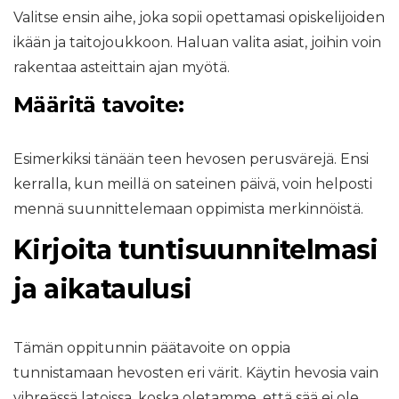
Valitse ensin aihe, joka sopii opettamasi opiskelijoiden
ikään ja taitojoukkoon. Haluan valita asiat, joihin voin
rakentaa asteittain ajan myötä.
Määritä tavoite:
Esimerkiksi tänään teen hevosen perusvärejä. Ensi
kerralla, kun meillä on sateinen päivä, voin helposti
mennä suunnittelemaan oppimista merkinnöistä.
Kirjoita tuntisuunnitelmasi
ja aikataulusi
Tämän oppitunnin päätavoite on oppia
tunnistamaan hevosten eri värit. Käytin hevosia vain
vihreässä latoissa, koska oletamme, että sää ei ole