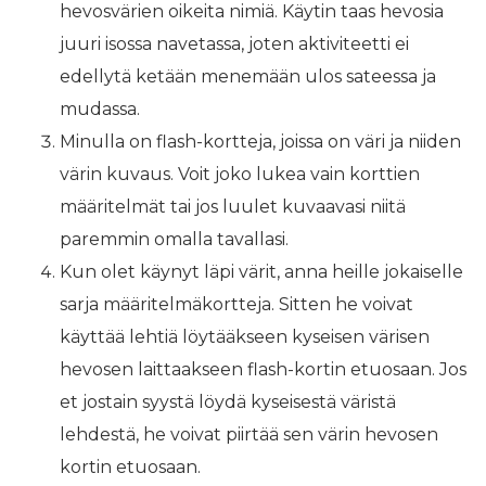
hevosvärien oikeita nimiä. Käytin taas hevosia
juuri isossa navetassa, joten aktiviteetti ei
edellytä ketään menemään ulos sateessa ja
mudassa.
Minulla on flash-kortteja, joissa on väri ja niiden
värin kuvaus. Voit joko lukea vain korttien
määritelmät tai jos luulet kuvaavasi niitä
paremmin omalla tavallasi.
Kun olet käynyt läpi värit, anna heille jokaiselle
sarja määritelmäkortteja. Sitten he voivat
käyttää lehtiä löytääkseen kyseisen värisen
hevosen laittaakseen flash-kortin etuosaan. Jos
et jostain syystä löydä kyseisestä väristä
lehdestä, he voivat piirtää sen värin hevosen
kortin etuosaan.