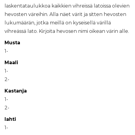
laskentataulukkoa kaikkien vihreissä latoissa olevien
hevosten väreihin. Alla näet värit ja sitten hevosten
lukumäärän, jotka meillä on kyseisellä värillä
vihreässä lato. Kirjoita hevosen nimi oikean värin alle.
Musta
1-
Maali
1-
2-
Kastanja
1-
2-
lahti
1-