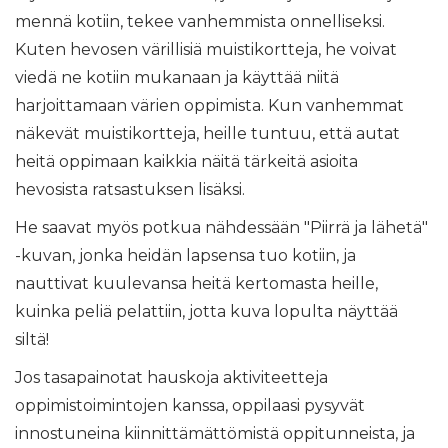
mennä kotiin, tekee vanhemmista onnelliseksi.
Kuten hevosen värillisiä muistikortteja, he voivat
viedä ne kotiin mukanaan ja käyttää niitä
harjoittamaan värien oppimista. Kun vanhemmat
näkevät muistikortteja, heille tuntuu, että autat
heitä oppimaan kaikkia näitä tärkeitä asioita
hevosista ratsastuksen lisäksi.
He saavat myös potkua nähdessään "Piirrä ja lähetä"
-kuvan, jonka heidän lapsensa tuo kotiin, ja
nauttivat kuulevansa heitä kertomasta heille,
kuinka peliä pelattiin, jotta kuva lopulta näyttää
siltä!
Jos tasapainotat hauskoja aktiviteetteja
oppimistoimintojen kanssa, oppilaasi pysyvät
innostuneina kiinnittämättömistä oppitunneista, ja