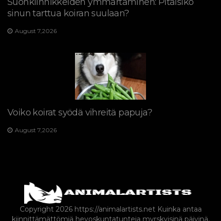
Suonkiinnikkeiden ymmärtäminen: Pitäisikö
sinun tarttua koiran suulaan?
August 7,2026
Voiko koirat syödä vihreitä papuja?
August 7,2026
Copyright 2026 https://animalartists.net
Kuinka antaa
kiinnittämättömiä hevoskuntatunteja myrskyisinä päivinä,