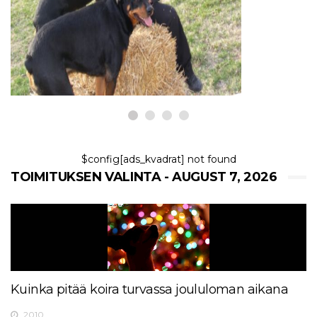
Miksi koirani kuuntelee vain
miehiä?
7,2026
$config[ads_kvadrat] not found
TOIMITUKSEN VALINTA - AUGUST 7, 2026
Kuinka pitää koira turvassa joululoman aikana
2010