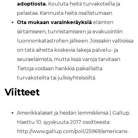
adoptiosta.
Kouluta heitä turvakoteilla ja
pelastaa. Kannusta heitä osallistumaan.
Ota mukaan varainkeräyksiä
eläinten
siirtämiseen, tunnistamiseen ja evakuointiin
luonnonkatastrofien jälkeen. Joissakin valtioissa
on tätä aihetta koskevia lakeja palvelu- ja
seuraeläimistä, mutta lisää varoja tarvitaan.
Tietoja voidaan hankkia paikallisilta
turvakoteilta tai julkisyhteisöiltä.
Viitteet
Amerikkalaiset ja heidän lemmikkinsä | Gallup.
Haettu 10. syyskuuta 2017 osoitteesta:
http://www.gallup.com/poll/25969/americans-