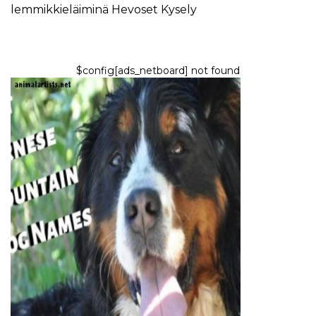
lemmikkieläiminä
Hevoset
Kysely
$config[ads_netboard] not found
KOIRAT
Parhaat sveitsiläiset nimet
Berni-vuoristokoiralle
7,2026