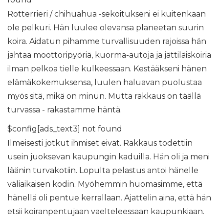
Rotterrieri / chihuahua -sekoitukseni ei kuitenkaan
ole pelkuri. Hän luulee olevansa planeetan suurin
koira. Aidatun pihamme turvallisuuden rajoissa hän
jahtaa moottoripyöriä, kuorma-autoja ja jättiläiskoiria
ilman pelkoa tielle kulkeessaan. Kestääkseni hänen
elämäkokemuksensa, luulen haluavan puolustaa
myös sitä, mikä on minun. Mutta rakkaus on täällä
turvassa - rakastamme häntä.
$config[ads_text3] not found
Ilmeisesti jotkut ihmiset eivät. Rakkaus todettiin
usein juoksevan kaupungin kaduilla. Hän oli ja meni
läänin turvakotiin. Lopulta pelastus antoi hänelle
väliaikaisen kodin. Myöhemmin huomasimme, että
hänellä oli pentue kerrallaan. Ajattelin aina, että hän
etsii koiranpentujaan vaelteleessaan kaupunkiaan.