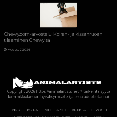
Chewy.com-arvostelu: Koiran- ja kissanruoan
tilaaminen Chewyltä
August 7,2026
Copyright 2026 https://animalartists.net
7 tärkeintä syytä
lemmikkieläimen hyväksymiselle (ja oma adoptiotarina)
LINNUT
KOIRAT
VILLIELÄIMET
ARTIKLA
HEVOSET