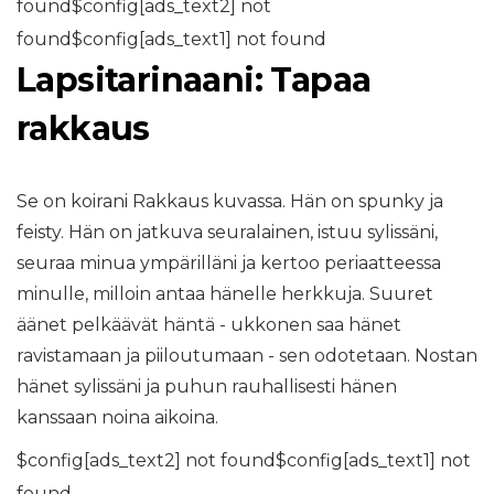
found$config[ads_text2] not
found$config[ads_text1] not found
Lapsitarinaani: Tapaa
rakkaus
Se on koirani Rakkaus kuvassa. Hän on spunky ja
feisty. Hän on jatkuva seuralainen, istuu sylissäni,
seuraa minua ympärilläni ja kertoo periaatteessa
minulle, milloin antaa hänelle herkkuja. Suuret
äänet pelkäävät häntä - ukkonen saa hänet
ravistamaan ja piiloutumaan - sen odotetaan. Nostan
hänet sylissäni ja puhun rauhallisesti hänen
kanssaan noina aikoina.
$config[ads_text2] not found$config[ads_text1] not
found