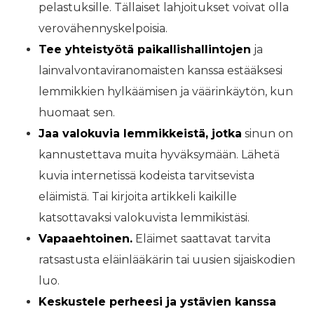
pelastuksille. Tällaiset lahjoitukset voivat olla
verovähennyskelpoisia.
Tee yhteistyötä paikallishallintojen
ja
lainvalvontaviranomaisten kanssa estääksesi
lemmikkien hylkäämisen ja väärinkäytön, kun
huomaat sen.
Jaa valokuvia lemmikkeistä, jotka
sinun on
kannustettava muita hyväksymään. Lähetä
kuvia internetissä kodeista tarvitsevista
eläimistä. Tai kirjoita artikkeli kaikille
katsottavaksi valokuvista lemmikistäsi.
Vapaaehtoinen.
Eläimet saattavat tarvita
ratsastusta eläinlääkärin tai uusien sijaiskodien
luo.
Keskustele perheesi ja ystävien kanssa