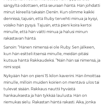
sängyltä odottaen, että seuraan häntä. Hän johdatti
minut kiireellä takaisin Deniin. Kun olimme kaikki
dennissä, tajusin, että Ruby tervehti minua ja kysyi,
voisiko hän pysyä. Tajusin, että pieni koira kertoi
minulle, että hän väitti minua ja halusi minun
rakastavan häntä.
Sanoin: ”Hänen nimensä ei ole Ruby. Sen jälkeen,
kun hän esitteli itsensä minulle, meidän pitäisi
kutsua häntä Rakkaudeksi. ”Näin hän sai nimensä, ja
nimi sopii.
Nykyään hän on pieni 15 kilon kaverini. Hän ilmoittaa
minulle, milloin muiden koirien on mentävä ulos tai
tulevat sisään. Rakkaus nauttii hyvästä
hankauksesta ja hän tykkää laulusta. Hän on
riemukas sielu. Rakastan häntä rakasti. Aika, jonka