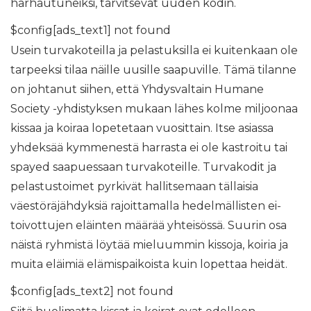
harhautuneiksi, tarvitsevat uuden kodin.
$config[ads_text1] not found
Usein turvakoteilla ja pelastuksilla ei kuitenkaan ole
tarpeeksi tilaa näille uusille saapuville. Tämä tilanne
on johtanut siihen, että Yhdysvaltain Humane
Society -yhdistyksen mukaan lähes kolme miljoonaa
kissaa ja koiraa lopetetaan vuosittain. Itse asiassa
yhdeksää kymmenestä harrasta ei ole kastroitu tai
spayed saapuessaan turvakoteille. Turvakodit ja
pelastustoimet pyrkivät hallitsemaan tällaisia ​​
väestöräjähdyksiä rajoittamalla hedelmällisten ei-
toivottujen eläinten määrää yhteisössä. Suurin osa
näistä ryhmistä löytää mieluummin kissoja, koiria ja
muita eläimiä elämispaikoista kuin lopettaa heidät.
$config[ads_text2] not found