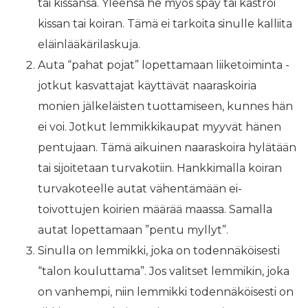
tai kissansa. Yleensä he myös spay tai kastroi
kissan tai koiran. Tämä ei tarkoita sinulle kalliita
eläinlääkärilaskuja.
Auta “pahat pojat” lopettamaan liiketoiminta -
jotkut kasvattajat käyttävät naaraskoiria
monien jälkeläisten tuottamiseen, kunnes hän
ei voi. Jotkut lemmikkikaupat myyvät hänen
pentujaan. Tämä aikuinen naaraskoira hylätään
tai sijoitetaan turvakotiin. Hankkimalla koiran
turvakoteelle autat vähentämään ei-
toivottujen koirien määrää maassa. Samalla
autat lopettamaan ”pentu myllyt”.
Sinulla on lemmikki, joka on todennäköisesti
“talon kouluttama”. Jos valitset lemmikin, joka
on vanhempi, niin lemmikki todennäköisesti on