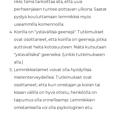
rikki; tämä tarkoittaa sitä, että uusi
perheenjäsen tuntee pottavan ulkona. Saatat
pystyä kouluttamaan lemmikkisi myös
useammilla komennoilla.
Koirilla on "ystävällisiä geenejä". Tutkimukset
ovat osoittaneet, että koirilla on geenejä, jotka
auttoivat heitä kotoisuuteen. Näitä kutsutaan
"ystävällisiksi" geeneiksi. (Linkki tutkimukseen
alla.)
Lemmikkieläimet voivat olla hyödyllisiä
mielenterveydellesi. Tutkimukset ovat
osoittaneet, että kun omistajan ja koiran tai
kissan välillä on hyvä ottelu, henkilöllä on
taipumus olla onnellisempi. Lemmikkien
omistamisella voi olla psykologinen etu.