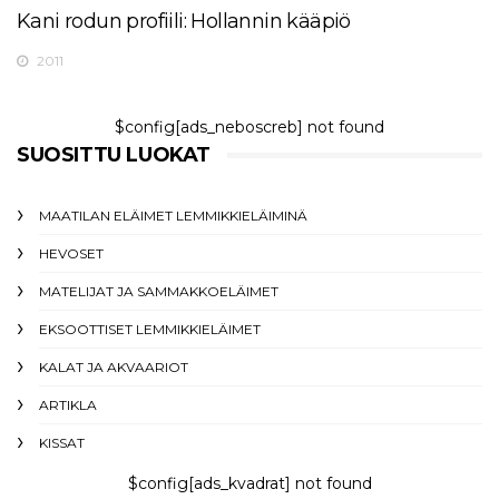
Kani rodun profiili: Hollannin kääpiö
2011
$config[ads_neboscreb] not found
SUOSITTU LUOKAT
MAATILAN ELÄIMET LEMMIKKIELÄIMINÄ
HEVOSET
MATELIJAT JA SAMMAKKOELÄIMET
EKSOOTTISET LEMMIKKIELÄIMET
KALAT JA AKVAARIOT
ARTIKLA
KISSAT
$config[ads_kvadrat] not found