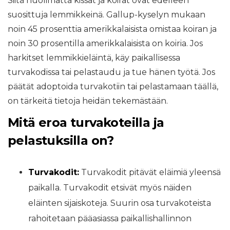
Siitä huolimatta kissat ja koirat ovat edelleen
suosittuja lemmikkeinä. Gallup-kyselyn mukaan
noin 45 prosenttia amerikkalaisista omistaa koiran ja
noin 30 prosentilla amerikkalaisista on koiria. Jos
harkitset lemmikkieläintä, käy paikallisessa
turvakodissa tai pelastaudu ja tue hänen työtä. Jos
päätät adoptoida turvakotiin tai pelastamaan täällä,
on tärkeitä tietoja heidän tekemästään.
Mitä eroa turvakoteilla ja
pelastuksilla on?
Turvakodit:
Turvakodit pitävät eläimiä yleensä
paikalla. Turvakodit etsivät myös näiden
eläinten sijaiskoteja. Suurin osa turvakoteista
rahoitetaan pääasiassa paikallishallinnon