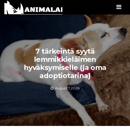
Men
7 tärkeintä syytä
lemmikkieläimen
hyväksymiselle (ja oma
adoptiotarina)
August 7,2026