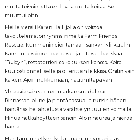
mutta toivoin, että en löydä uutta koiraa. Se
muuttui pian.
Meille vieraili Karen Hall, jolla on voittoa
tavoittelematon ryhmä nimeltä Farm Friends
Rescue. Kun menin ojentamaan sänkyni yli, kuulin
Karenin ja vaimoni nauravan ja pitävän hauskaa
”Rubyn”, rottaterrieri-sekoituksen kanssa. Koira
kuulosti onnelliselta ja oli erittäin leikkisä. Ohitin vain
kaiken. Ajoin nukkumaan, nautin iltapäiväni.
Yhtäkkiä sain suuren märkän suudelman.
Rinnassani oli neljä pientä tassua, ja tunsin hänen
häntänsä heilahtelusta värähtelyn tuulen voimalla.
Minua hätkähdyttäen sanoin. Aloin nauraa ja hieroa
häntä.
Muutaman hetken kuluttua hän hyppäsi alas