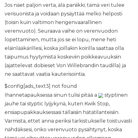
Jos näet paljon verta, älä paniikki; tämä veri tulee
verisuonista ja voidaan pysäyttää melko helposti
(toisin kuin valtimon hengenvaarallinen
verenvuoto). Seuraava vaihe on verenvuodon
lopettaminen, mutta jos se ei lopu, mene heti
eläinlääkärillesi, koska joillakin koirilla saattaa olla
taipumus hyytymistä koskeviin poikkeavuuksiin
(ajattelevat dobieset Von Willebrandin taudilla) ja
ne saattavat vaatia kauterisointia.
$config[ads_text3] not found
Ihannetapauksessa sinun tulisi pitää a
styptinen
jauhe tai styptic lyijykynä, kuten Kwik Stop,
ensiapupakkauksessasi tällaisiin hätätilanteisiin.
Varmista, ettet anna periksi tarkistukselle toistuvasti
nähdäksesi, onko verenvuoto pysähtynyt, koska