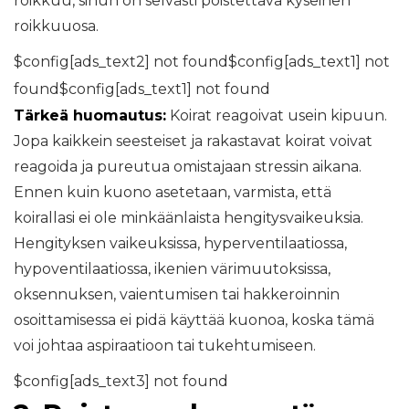
roikkuu, sinun on selvästi poistettava kyseinen
roikkuuosa.
$config[ads_text2] not found$config[ads_text1] not
found$config[ads_text1] not found
Tärkeä huomautus:
Koirat reagoivat usein kipuun.
Jopa kaikkein seesteiset ja rakastavat koirat voivat
reagoida ja pureutua omistajaan stressin aikana.
Ennen kuin kuono asetetaan, varmista, että
koirallasi ei ole minkäänlaista hengitysvaikeuksia.
Hengityksen vaikeuksissa, hyperventilaatiossa,
hypoventilaatiossa, ikenien värimuutoksissa,
oksennuksen, vaientumisen tai hakkeroinnin
osoittamisessa ei pidä käyttää kuonoa, koska tämä
voi johtaa aspiraatioon tai tukehtumiseen.
$config[ads_text3] not found