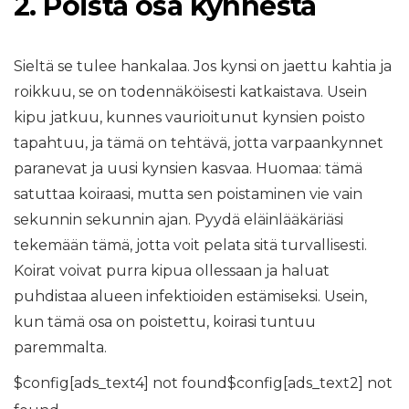
2.
Poista osa kynnestä
Sieltä se tulee hankalaa. Jos kynsi on jaettu kahtia ja
roikkuu, se on todennäköisesti katkaistava. Usein
kipu jatkuu, kunnes vaurioitunut kynsien poisto
tapahtuu, ja tämä on tehtävä, jotta varpaankynnet
paranevat ja uusi kynsien kasvaa. Huomaa: tämä
satuttaa koiraasi, mutta sen poistaminen vie vain
sekunnin sekunnin ajan. Pyydä eläinlääkäriäsi
tekemään tämä, jotta voit pelata sitä turvallisesti.
Koirat voivat purra kipua ollessaan ja haluat
puhdistaa alueen infektioiden estämiseksi. Usein,
kun tämä osa on poistettu, koirasi tuntuu
paremmalta.
$config[ads_text4] not found$config[ads_text2] not