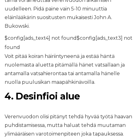
tämä voi aiheuttaa verenvuodon alkamisen
uudelleen. Pidä paine vain 5-10 minuuttia
eläinlääkärin suositusten mukaisesti
John A.
Bukowski.
$config[ads_text4] not found$config[ads_text3] not
found
Voit pitää koiran häiriintyneenä ja estää häntä
nuolemasta aluetta pitämällä hänet vatsallaan ja
antamalla vatsahierontaa tai antamalla hänelle
nuolla puulusikan maapähkinävoilla.
4.
Desinfioi alue
Verenvuodon olisi pitänyt tehdä hyvää työtä haavan
puhdistamisessa, mutta haluat tehdä muutaman
ylimääräisen varotoimenpiteen joka tapauksessa.