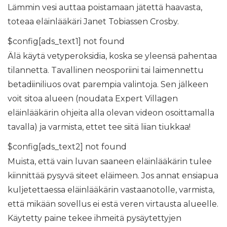
Lämmin vesi auttaa poistamaan jätettä haavasta,
toteaa eläinlääkäri Janet Tobiassen Crosby.
$config[ads_text1] not found
Älä käytä vetyperoksidia, koska se yleensä pahentaa
tilannetta. Tavallinen neosporiini tai laimennettu
betadiiniliuos ovat parempia valintoja. Sen jälkeen
voit sitoa alueen (noudata Expert Villagen
eläinlääkärin ohjeita alla olevan videon osoittamalla
tavalla) ja varmista, ettet tee siitä liian tiukkaa!
$config[ads_text2] not found
Muista, että vain luvan saaneen eläinlääkärin tulee
kiinnittää pysyvä siteet eläimeen. Jos annat ensiapua
kuljetettaessa eläinlääkärin vastaanotolle, varmista,
että mikään sovellus ei estä veren virtausta alueelle.
Käytetty paine tekee ihmeitä pysäytettyjen