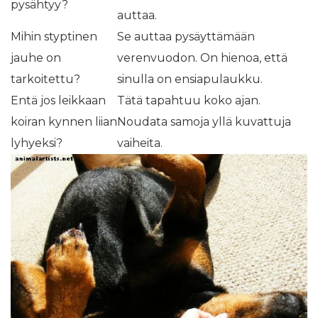
pysähtyy?
auttaa.
Mihin styptinen
Se auttaa pysäyttämään
jauhe on
verenvuodon. On hienoa, että
tarkoitettu?
sinulla on ensiapulaukku.
Entä jos leikkaan
Tätä tapahtuu koko ajan.
koiran kynnen liian
Noudata samoja yllä kuvattuja
lyhyeksi?
vaiheita.