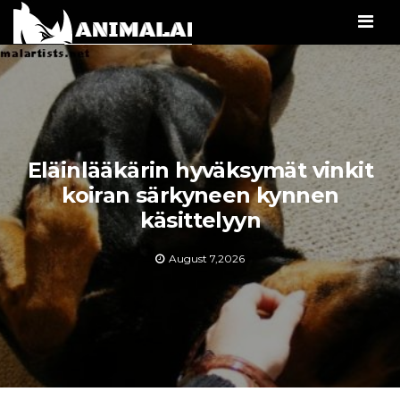
Men
Eläinlääkärin hyväksymät vinkit
koiran särkyneen kynnen
käsittelyyn
August 7,2026