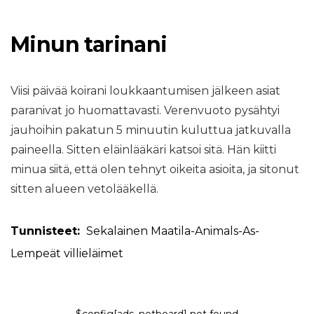
Minun tarinani
Viisi päivää koirani loukkaantumisen jälkeen asiat
paranivat jo huomattavasti. Verenvuoto pysähtyi
jauhoihin pakatun 5 minuutin kuluttua jatkuvalla
paineella. Sitten eläinlääkäri katsoi sitä. Hän kiitti
minua siitä, että olen tehnyt oikeita asioita, ja sitonut
sitten alueen vetolääkellä.
Tunnisteet:
Sekalainen
Maatila-Animals-As-
Lempeät
villieläimet
$config[ads_netboard] not found