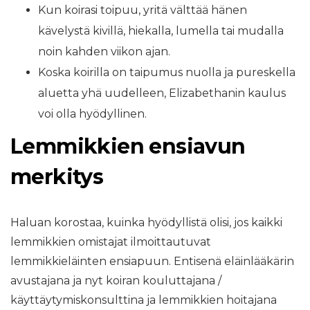
Kun koirasi toipuu, yritä välttää hänen
kävelystä kivillä, hiekalla, lumella tai mudalla
noin kahden viikon ajan.
Koska koirilla on taipumus nuolla ja pureskella
aluetta yhä uudelleen, Elizabethanin kaulus
voi olla hyödyllinen.
Lemmikkien ensiavun
merkitys
Haluan korostaa, kuinka hyödyllistä olisi, jos kaikki
lemmikkien omistajat ilmoittautuvat
lemmikkieläinten ensiapuun. Entisenä eläinlääkärin
avustajana ja nyt koiran kouluttajana /
käyttäytymiskonsulttina ja lemmikkien hoitajana