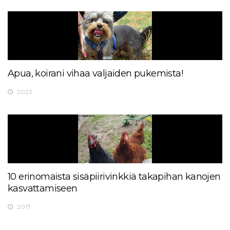
Apua, koirani vihaa valjaiden pukemista!
2023
10 erinomaista sisäpiirivinkkiä takapihan kanojen
kasvattamiseen
2017