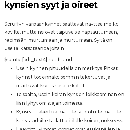
kynsien syyt ja oireet
Scruffyn varpaankynnet saattavat näyttää melko
kovilta, mutta ne ovat taipuvaisia ​​napsautumaan,
repimään, murtumaan ja murtumaan. Syitä on
useita, katsotaanpa joitain.
$config[ads_text4] not found
Usein kynnen pituudella on merkitys. Pitkät
kynnet todennäköisemmin takertuvat ja
murtuvat kuin siististi leikatut.
Toisaalta, usein koiran kynsien leikkaaminen on
liian lyhyt omistajan toimesta.
Kynsi voi takertua matolle, kudotulle matolle,
kansilaudoille tai lattiaritilälle koiran juokseessa.
Haavoittuvimmat kynnet ovat etukäpälien ja