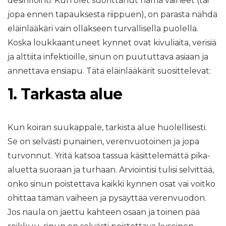
desinfiointi. Kun olet suorittanut nämä vaiheet (tai
jopa ennen tapauksesta riippuen), on parasta nähdä
eläinlääkäri vain ollakseen turvallisella puolella.
Koska loukkaantuneet kynnet ovat kivuliaita, verisiä
ja alttiita infektioille, sinun on puututtava asiaan ja
annettava ensiapu. Tätä eläinlääkärit suosittelevat:
1. Tarkasta alue
Kun koiran suukappale, tarkista alue huolellisesti.
Se on selvästi punainen, verenvuotoinen ja jopa
turvonnut. Yritä katsoa tassua käsittelemättä pika-
aluetta suoraan ja turhaan. Arviointisi tulisi selvittää,
onko sinun poistettava kaikki kynnen osat vai voitko
ohittaa tämän vaiheen ja pysäyttää verenvuodon.
Jos naula on jaettu kahteen osaan ja toinen pää