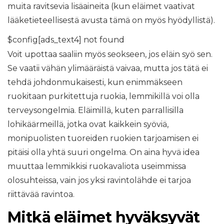
muita ravitsevia lisäaineita (kun eläimet vaativat
lääketieteellisestä avusta tämä on myös hyödyllistä).
$config[ads_text4] not found
Voit upottaa saaliin myös seokseen, jos eläin syö sen.
Se vaatii vähän ylimääräistä vaivaa, mutta jos tätä ei
tehdä johdonmukaisesti, kun enimmäkseen
ruokitaan purkitettuja ruokia, lemmikillä voi olla
terveysongelmia. Eläimillä, kuten parrallisilla
lohikäärmeillä, jotka ovat kaikkein syöviä,
monipuolisten tuoreiden ruokien tarjoamisen ei
pitäisi olla yhtä suuri ongelma. On aina hyvä idea
muuttaa lemmikkisi ruokavaliota useimmissa
olosuhteissa, vain jos yksi ravintolähde ei tarjoa
riittävää ravintoa.
Mitkä eläimet hyväksyvät