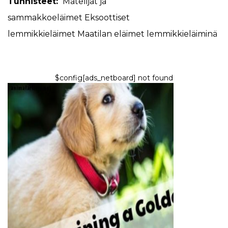
Tunnisteet:
Matelijat ja
sammakkoeläimet
Eksoottiset
lemmikkieläimet
Maatilan eläimet lemmikkieläiminä
$config[ads_netboard] not found
KOIRAT
Kuinka kehittää
kultaisennoutajakoiranpentua