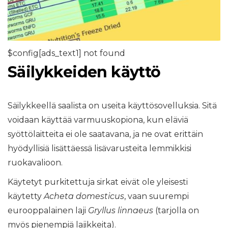
$config[ads_text1] not found
Säilykkeiden käyttö
Säilykkeellä saalista on useita käyttösovelluksia. Sitä
voidaan käyttää varmuuskopiona, kun eläviä
syöttölaitteita ei ole saatavana, ja ne ovat erittäin
hyödyllisiä lisättäessä lisävarusteita lemmikkisi
ruokavalioon.
Käytetyt purkitettuja sirkat eivät ole yleisesti
käytetty
Acheta domesticus
, vaan suurempi
eurooppalainen laji
Gryllus linnaeus
(tarjolla on
myös pienempiä lajikkeita).