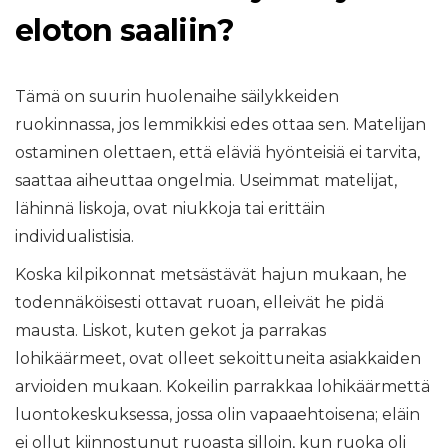
eloton saaliin?
Tämä on suurin huolenaihe säilykkeiden
ruokinnassa, jos lemmikkisi edes ottaa sen. Matelijan
ostaminen olettaen, että eläviä hyönteisiä ei tarvita,
saattaa aiheuttaa ongelmia. Useimmat matelijat,
lähinnä liskoja, ovat niukkoja tai erittäin
individualistisia.
Koska kilpikonnat metsästävät hajun mukaan, he
todennäköisesti ottavat ruoan, elleivät he pidä
mausta. Liskot, kuten gekot ja parrakas
lohikäärmeet, ovat olleet sekoittuneita asiakkaiden
arvioiden mukaan. Kokeilin parrakkaa lohikäärmettä
luontokeskuksessa, jossa olin vapaaehtoisena; eläin
ei ollut kiinnostunut ruoasta silloin, kun ruoka oli