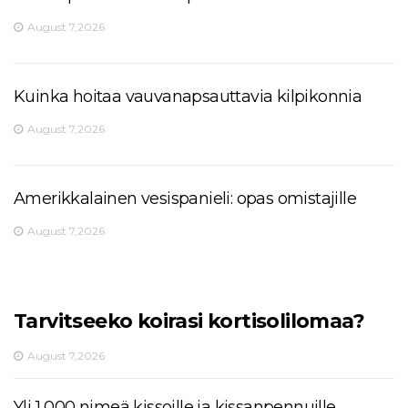
August 7,2026
Kuinka hoitaa vauvanapsauttavia kilpikonnia
August 7,2026
Amerikkalainen vesispanieli: opas omistajille
August 7,2026
Tarvitseeko koirasi kortisolilomaa?
August 7,2026
Yli 1 000 nimeä kissoille ja kissanpennuille