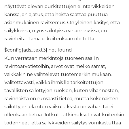
näyttävät olevan purkitettujen elintarvikkeiden
kanssa, on ajatus, että heistä saattaa puuttua
asianmukainen ravitsemus. On yleinen käsitys, että
säilykkeissä, myös säilötyissä vihanneksissa, on
ravinteita. Tämä ei kuitenkaan ole totta.
$config[ads_text3] not found
Kun verrataan merkintöjä tuoreen saaliin
ravintoarvotietoihin, arvot ovat melko samat,
vaikkakin ne vaihtelevat tuotemerkin mukaan.
Valitettavasti, vaikka ihmisille tarkoitettujen
tavallisten säilöttyjen ruokien, kuten vihannesten,
ravinnoista on runsaasti tietoa, mutta kokonaisten
säilöttyjen eläinten vaikutuksista on vähän tai ei
ollenkaan tietoa. Jotkut tutkimukset ovat kuitenkin
todenneet, että säilykkeiden säilytys voi rikastuttaa