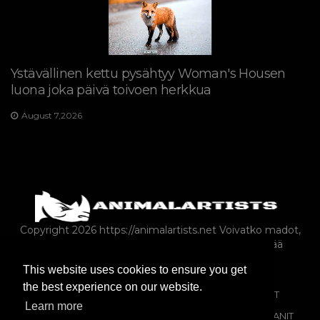
Ystävällinen kettu pysähtyy Woman's Housen
luona joka päivä toivoen herkkua
August 7,2026
Copyright 2026 https://animalartists.net
Voivatko madot,
sirkat ja hyönteiset: Onko saalista säilytetty hyvää
matelijoille?
This website uses cookies to ensure you get
the best experience on our website.
SEKALAINEN
VILLIELÄIMET
HEVOSET
KISSAT
Learn more
KYSELY
KOIRAT
LEMMIKKIEN OMISTAMINEN
KANIT