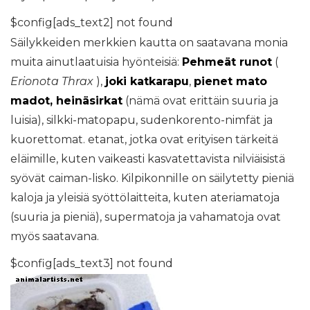
$config[ads_text2] not found
Säilykkeiden merkkien kautta on saatavana monia
muita ainutlaatuisia hyönteisiä:
Pehmeät runot
(
Erionota Thrax
),
joki katkarapu
,
pienet mato
madot, heinäsirkat
(nämä ovat erittäin suuria ja
luisia), silkki-matopapu, sudenkorento-nimfät ja
kuorettomat. etanat, jotka ovat erityisen tärkeitä
eläimille, kuten vaikeasti kasvatettavista nilviäisistä
syövät caiman-lisko. Kilpikonnille on säilytetty pieniä
kaloja ja yleisiä syöttölaitteita, kuten ateriamatoja
(suuria ja pieniä), supermatoja ja vahamatoja ovat
myös saatavana.
$config[ads_text3] not found