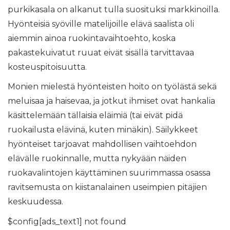
purkikasala on alkanut tulla suosituksi markkinoilla.
Hyönteisiä syöville matelijoille elävä saalista oli
aiemmin ainoa ruokintavaihtoehto, koska
pakastekuivatut ruuat eivät sisällä tarvittavaa
kosteuspitoisuutta.
Monien mielestä hyönteisten hoito on työlästä sekä
meluisaa ja haisevaa, ja jotkut ihmiset ovat hankalia
käsittelemään tällaisia ​​eläimiä (tai eivät pidä
ruokailusta elävinä, kuten minäkin). Säilykkeet
hyönteiset tarjoavat mahdollisen vaihtoehdon
elävälle ruokinnalle, mutta nykyään näiden
ruokavalintojen käyttäminen suurimmassa osassa
ravitsemusta on kiistanalainen useimpien pitäjien
keskuudessa.
$config[ads_text1] not found