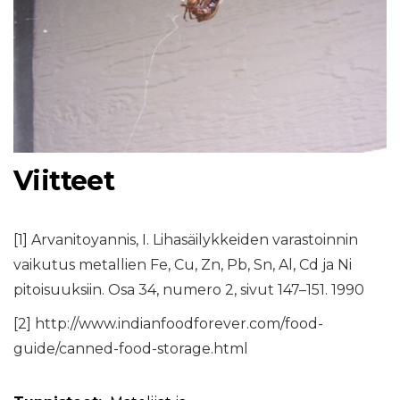
Viitteet
[1] Arvanitoyannis, I. Lihasäilykkeiden varastoinnin
vaikutus metallien Fe, Cu, Zn, Pb, Sn, Al, Cd ja Ni
pitoisuuksiin. Osa 34, numero 2, sivut 147–151. 1990
[2] http://www.indianfoodforever.com/food-
guide/canned-food-storage.html