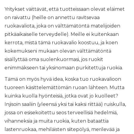
Yritykset väittävät, että tuotteissaan olevat eläimet
on raivattu (heille on annettu ravitsevaa
ruokavaliota, joka on välttämätöntä matelijoiden
pitkäaikaiselle terveydelle). Meille ei kuitenkaan
kerrota, mistä tämä ruokavalio koostuu, ja koen
kokemukseni mukaan olevan välttämätöntä
sisällyttää oma suolenkuormasi, jos ruokit
enimmäkseen tai yksinomaan purkitettuja ruokia.
Tämä on myös hyvä idea, koska tuo ruokavalioon
tuoreen käsittelemättömän ruoan lähteen. Mutta
kuinka kuolla hyönteisiä, jotka ovat jo kuolleet?
Injisoin saaliin (yleensä yksi tai kaksi riittää) ruiskulla,
jossa on esisekoitettu seos terveellisiä hedelmiä,
vihanneksia ja muita ruokia, kuten bataattia
lastenruokaa, mehiläisten siitepölyä, merilevää ja