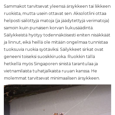
Sammakot tarvitsevat yleensä ärsykkeen tai liikkeen
ruokista, mutta usein ottavat sen. Aksolotlini ottaa
helposti säilöttyjä matoja (ja jäädytettyjä verimatoja)
samoin kuin punaisen korvan liukusäädintä.
Säilykkeistä hyötyy todennäköisesti eniten nisäkkäät
ja linnut, eikä heillä ole mitään ongelmaa tunnistaa
tuoksuvia ruokia syötäviksi. Säilykkeet sirkat ovat
geneeni toiseksi suosikkiruoka. Ruokkin tällä
hetkellä myös Singaporen sinistä tarantulaa ja
vietnamilaista tuhatjalkaista ruuan kanssa. He
molemmat tarvitsevat minimaalisen ärsykkeen.