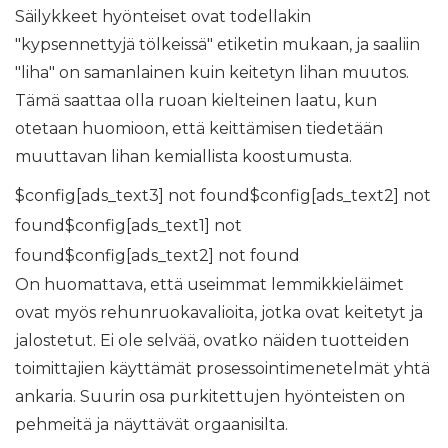
Säilykkeet hyönteiset ovat todellakin
"kypsennettyjä tölkeissä" etiketin mukaan, ja saaliin
"liha" on samanlainen kuin keitetyn lihan muutos.
Tämä saattaa olla ruoan kielteinen laatu, kun
otetaan huomioon, että keittämisen tiedetään
muuttavan lihan kemiallista koostumusta.
$config[ads_text3] not found$config[ads_text2] not
found$config[ads_text1] not
found$config[ads_text2] not found
On huomattava, että useimmat lemmikkieläimet
ovat myös rehunruokavalioita, jotka ovat keitetyt ja
jalostetut. Ei ole selvää, ovatko näiden tuotteiden
toimittajien käyttämät prosessointimenetelmät yhtä
ankaria. Suurin osa purkitettujen hyönteisten on
pehmeitä ja näyttävät orgaanisilta.