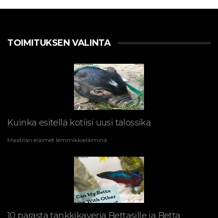
TOIMITUKSEN VALINTA
Kuinka esitellä kotiisi uusi talossika
Maatilan eläimet lemmikkieläiminä
10 parasta tankkikaveria Bettasille ja Betta