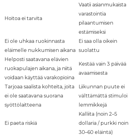
Vaatii asianmukaista
varastointia
Hoitoa ei tarvita
pilaantumisen
estämiseksi
Ei ole uhkaa ruokinnasta
Ei saa olla oikein
eläimelle nukkumisen aikana
suolattu
Helposti saatavana elävien
Kestää vain 3 päivää
ruokapulajen aikana, ja niitä
avaamisesta
voidaan käyttää varakopioina
Tarjoaa saalista kohteita, joita
Liikunnan puute ei
ei ole saatavana suorana
välttämättä stimuloi
syöttölaitteena
lemmikkejä
Kalliita (noin 2–5
Ei paeta riskiä
dollaria / purkki noin
30–60 eläintä)