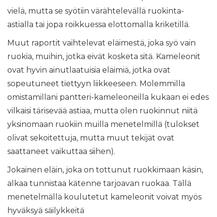
vielä, mutta se syötiin värähtelevällä ruokinta-
astialla tai jopa roikkuessa elottomalla kriketillä.
Muut raportit vaihtelevat eläimestä, joka syö vain
ruokia, muihin, jotka eivät kosketa sitä. Kameleonit
ovat hyvin ainutlaatuisia eläimiä, jotka ovat
sopeutuneet tiettyyn liikkeeseen. Molemmilla
omistamillani pantteri-kameleoneilla kukaan ei edes
vilkaisi tärisevää astiaa, mutta olen ruokinnut niitä
yksinomaan ruokiin muilla menetelmillä (tulokset
olivat sekoitettuja, mutta muut tekijät ovat
saattaneet vaikuttaa siihen).
Jokainen eläin, joka on tottunut ruokkimaan käsin,
alkaa tunnistaa kätenne tarjoavan ruokaa. Tällä
menetelmällä koulutetut kameleonit voivat myös
hyväksyä säilykkeitä