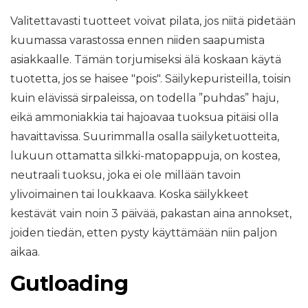
Valitettavasti tuotteet voivat pilata, jos niitä pidetään
kuumassa varastossa ennen niiden saapumista
asiakkaalle. Tämän torjumiseksi älä koskaan käytä
tuotetta, jos se haisee "pois". Säilykepuristeilla, toisin
kuin elävissä sirpaleissa, on todella ”puhdas” haju,
eikä ammoniakkia tai hajoavaa tuoksua pitäisi olla
havaittavissa. Suurimmalla osalla säilyketuotteita,
lukuun ottamatta silkki-matopappuja, on kostea,
neutraali tuoksu, joka ei ole millään tavoin
ylivoimainen tai loukkaava. Koska säilykkeet
kestävät vain noin 3 päivää, pakastan aina annokset,
joiden tiedän, etten pysty käyttämään niin paljon
aikaa.
Gutloading