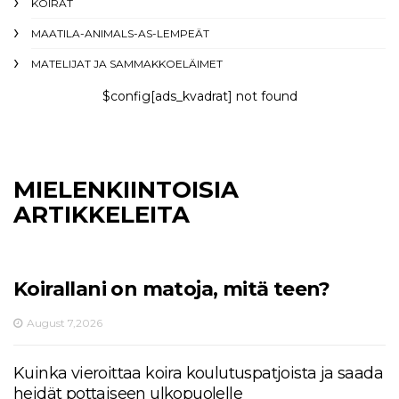
KOIRAT
MAATILA-ANIMALS-AS-LEMPEÄT
MATELIJAT JA SAMMAKKOELÄIMET
$config[ads_kvadrat] not found
MIELENKIINTOISIA
ARTIKKELEITA
Koirallani on matoja, mitä teen?
August 7,2026
Kuinka vieroittaa koira koulutuspatjoista ja saada
heidät pottaiseen ulkopuolelle