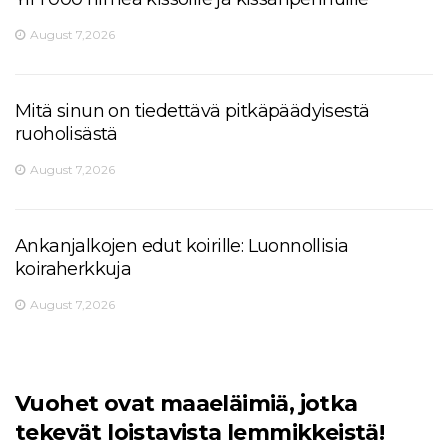
August 7,2026
Mitä sinun on tiedettävä pitkäpäädyisestä
ruoholisästä
August 7,2026
Ankanjalkojen edut koirille: Luonnollisia
koiraherkkuja
August 7,2026
Vuohet ovat maaeläimiä, jotka
tekevät loistavista lemmikkeistä!