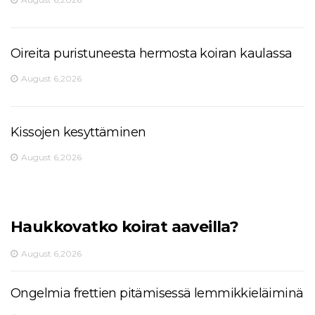
Oireita puristuneesta hermosta koiran kaulassa
August 6,2026
Kissojen kesyttäminen
August 6,2026
Haukkovatko koirat aaveilla?
August 6,2026
Ongelmia frettien pitämisessä lemmikkieläiminä