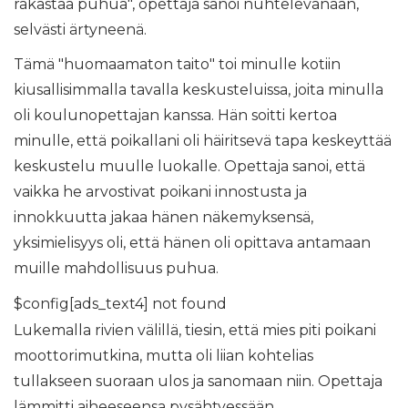
rakastaa puhua", opettaja sanoi nuhtelevanaan,
selvästi ärtyneenä.
Tämä "huomaamaton taito" toi minulle kotiin
kiusallisimmalla tavalla keskusteluissa, joita minulla
oli koulunopettajan kanssa. Hän soitti kertoa
minulle, että poikallani oli häiritsevä tapa keskeyttää
keskustelu muulle luokalle. Opettaja sanoi, että
vaikka he arvostivat poikani innostusta ja
innokkuutta jakaa hänen näkemyksensä,
yksimielisyys oli, että hänen oli opittava antamaan
muille mahdollisuus puhua.
$config[ads_text4] not found
Lukemalla rivien välillä, tiesin, että mies piti poikani
moottorimutkina, mutta oli liian kohtelias
tullakseen suoraan ulos ja sanomaan niin. Opettaja
lämmitti aiheeseensa pysähtyessään,