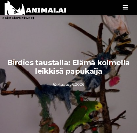
Men
Birdies taustalla: Elämä kolmella
leikkisä papukaija
August 6,2026