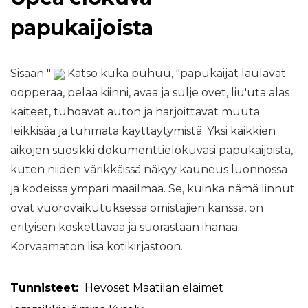
papukaijoista
Sisään "
Katso kuka puhuu, "papukaijat laulavat
oopperaa, pelaa kiinni, avaa ja sulje ovet, liu'uta alas
kaiteet, tuhoavat auton ja harjoittavat muuta
leikkisää ja tuhmata käyttäytymistä. Yksi kaikkien
aikojen suosikki dokumenttielokuvasi papukaijoista,
kuten niiden värikkäissä näkyy kauneus luonnossa
ja kodeissa ympäri maailmaa. Se, kuinka nämä linnut
ovat vuorovaikutuksessa omistajien kanssa, on
erityisen koskettavaa ja suorastaan ​​ihanaa.
Korvaamaton lisä kotikirjastoon.
Tunnisteet:
Hevoset
Maatilan eläimet