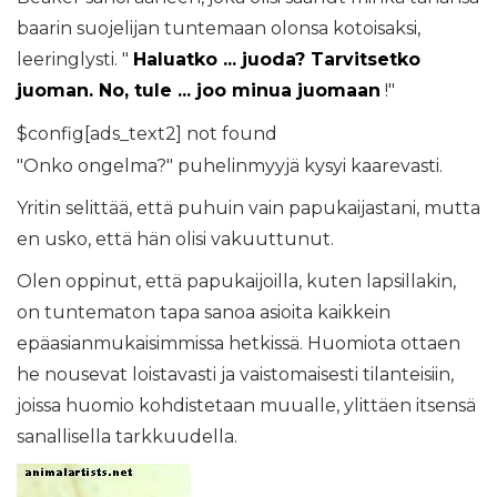
baarin suojelijan tuntemaan olonsa kotoisaksi,
leeringlysti. "
Haluatko ... juoda? Tarvitsetko
juoman. No, tule ... joo minua juomaan
!"
$config[ads_text2] not found
"Onko ongelma?" puhelinmyyjä kysyi kaarevasti.
Yritin selittää, että puhuin vain papukaijastani, mutta
en usko, että hän olisi vakuuttunut.
Olen oppinut, että papukaijoilla, kuten lapsillakin,
on tuntematon tapa sanoa asioita kaikkein
epäasianmukaisimmissa hetkissä. Huomiota ottaen
he nousevat loistavasti ja vaistomaisesti tilanteisiin,
joissa huomio kohdistetaan muualle, ylittäen itsensä
sanallisella tarkkuudella.