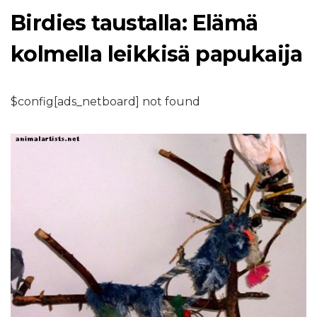
Birdies taustalla: Elämä
kolmella leikkisä papukaija
$config[ads_netboard] not found