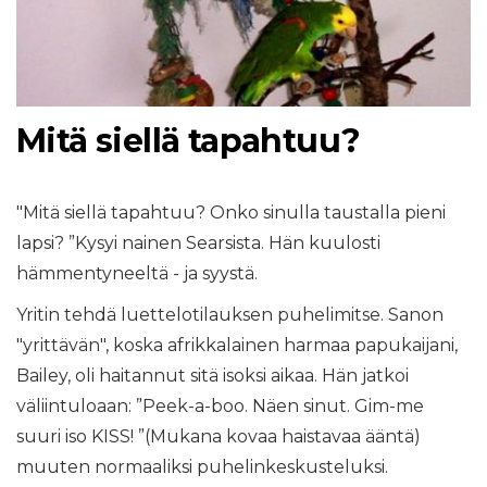
Mitä siellä tapahtuu?
"Mitä siellä tapahtuu? Onko sinulla taustalla pieni
lapsi? ”Kysyi nainen Searsista. Hän kuulosti
hämmentyneeltä - ja syystä.
Yritin tehdä luettelotilauksen puhelimitse. Sanon
"yrittävän", koska afrikkalainen harmaa papukaijani,
Bailey, oli haitannut sitä isoksi aikaa. Hän jatkoi
väliintuloaan: ”Peek-a-boo. Näen sinut. Gim-me
suuri iso KISS! ”(Mukana kovaa haistavaa ääntä)
muuten normaaliksi puhelinkeskusteluksi.