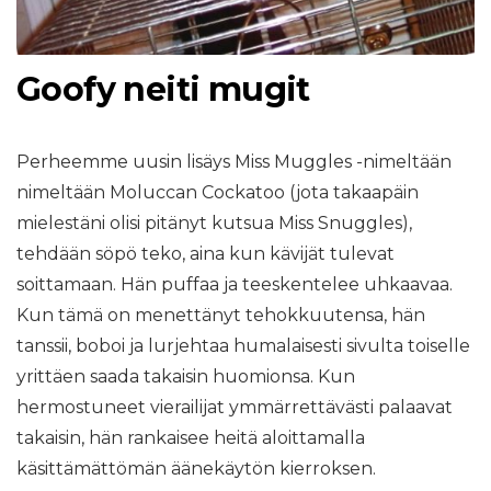
Goofy neiti mugit
Perheemme uusin lisäys Miss Muggles -nimeltään
nimeltään Moluccan Cockatoo (jota takaapäin
mielestäni olisi pitänyt kutsua Miss Snuggles),
tehdään söpö teko, aina kun kävijät tulevat
soittamaan. Hän puffaa ja teeskentelee uhkaavaa.
Kun tämä on menettänyt tehokkuutensa, hän
tanssii, boboi ja lurjehtaa humalaisesti sivulta toiselle
yrittäen saada takaisin huomionsa. Kun
hermostuneet vierailijat ymmärrettävästi palaavat
takaisin, hän rankaisee heitä aloittamalla
käsittämättömän äänekäytön kierroksen.