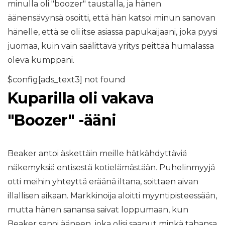
minulla oli "boozer" taustalla, ja hänen
äänensävynsä osoitti, että hän katsoi minun sanovan
hänelle, että se oli itse asiassa papukaijaani, joka pyysi
juomaa, kuin vain säälittävä yritys peittää humalassa
oleva kumppani.
$config[ads_text3] not found
Kuparilla oli vakava
"Boozer" -ääni
Beaker antoi äskettäin meille hätkähdyttäviä
näkemyksiä entisestä kotielämästään. Puhelinmyyjä
otti meihin yhteyttä eräänä iltana, soittaen aivan
illallisen aikaan. Markkinoija aloitti myyntipisteessään,
mutta hänen sanansa saivat loppumaan, kun
Beaker sanoi ääneen, joka olisi saanut minkä tahansa