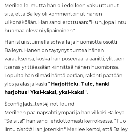
Merileelle, mutta hän oli edelleen vakuuttunut
siitä, että Bailey oli kommentoinut hänen
ulkonäköään. Hän sanoi erottuaan: "Huh, jopa lintu
huomaa olevani ylipainoinen."
Hän istui istuimella sohvalla ja huomiotta osoitti
Baileyn. Hänen on täytynyt tuntea hänen
varauksensa, koska hän poseeraa ja äänitti, ylittäen
itsensä yrittäessään kiinnittää hänen huomionsa.
Lopulta hän silmäsi häntä perään, räkähti päätään
ylös ja alas ja käski "
Harjoittelu. Tule, hanki
harjoitus
!
Yksi-kaksi, yksi-kaksi
".
$config[ads_text4] not found
Merileen pää napsahti ympäri ja hän vilkaisi Baileyä.
"Se siitä!" hän sanoi, ehdottomasti kerroksessa. "Tuo
lintu
tietää
liian jotenkin." Merilee kertoi, että Bailey