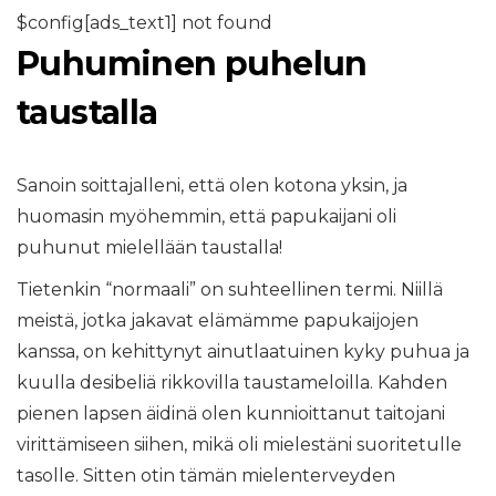
$config[ads_text1] not found
Puhuminen puhelun
taustalla
Sanoin soittajalleni, että olen kotona yksin, ja
huomasin myöhemmin, että papukaijani oli
puhunut mielellään taustalla!
Tietenkin “normaali” on suhteellinen termi. Niillä
meistä, jotka jakavat elämämme papukaijojen
kanssa, on kehittynyt ainutlaatuinen kyky puhua ja
kuulla desibeliä rikkovilla taustameloilla. Kahden
pienen lapsen äidinä olen kunnioittanut taitojani
virittämiseen siihen, mikä oli mielestäni suoritetulle
tasolle. Sitten otin tämän mielenterveyden