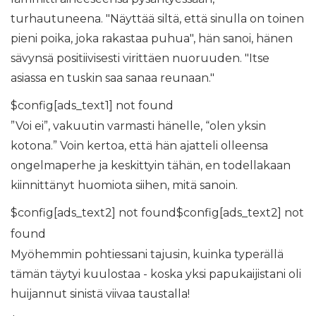
turhautuneena. "Näyttää siltä, ​​että sinulla on toinen
pieni poika, joka rakastaa puhua", hän sanoi, hänen
sävynsä positiivisesti virittäen nuoruuden. "Itse
asiassa en tuskin saa sanaa reunaan."
$config[ads_text1] not found
”Voi ei”, vakuutin varmasti hänelle, “olen yksin
kotona.” Voin kertoa, että hän ajatteli olleensa
ongelmaperhe ja keskittyin tähän, en todellakaan
kiinnittänyt huomiota siihen, mitä sanoin.
$config[ads_text2] not found$config[ads_text2] not
found
Myöhemmin pohtiessani tajusin, kuinka typerällä
tämän täytyi kuulostaa - koska yksi papukaijistani oli
huijannut sinistä viivaa taustalla!