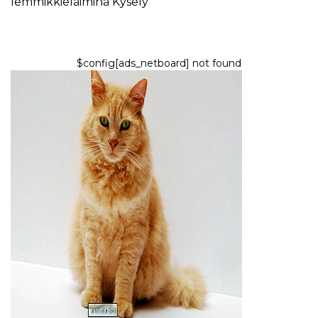
lemmikkieläiminä
Kysely
$config[ads_netboard] not found
KASSAT
5 parasta syytä, miksi kissa
oksentaa ruokaa mutta
käyttäytyy normaalisti
6,2026