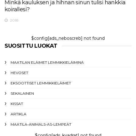
Minkä kauluksen ja hihnan sinun tulisi hankkia
koirallesi?
2018
$config[ads_neboscreb] not found
SUOSITTU LUOKAT
MAATILAN ELÄIMET LEMMIKKIELÄIMINÄ
HEVOSET
EKSOOTTISET LEMMIKKIELÄIMET
SEKALAINEN
KISSAT
ARTIKLA
MAATILA-ANIMALS-AS-LEMPEÄT
$config[ads_kvadrat] not found