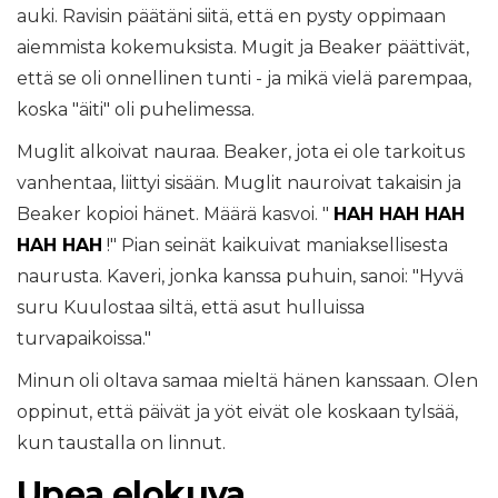
auki. Ravisin päätäni siitä, että en pysty oppimaan
aiemmista kokemuksista. Mugit ja Beaker päättivät,
että se oli onnellinen tunti - ja mikä vielä parempaa,
koska "äiti" oli puhelimessa.
Muglit alkoivat nauraa. Beaker, jota ei ole tarkoitus
vanhentaa, liittyi sisään. Muglit nauroivat takaisin ja
Beaker kopioi hänet. Määrä kasvoi. "
HAH HAH HAH
HAH HAH
!" Pian seinät kaikuivat maniaksellisesta
naurusta. Kaveri, jonka kanssa puhuin, sanoi: "Hyvä
suru Kuulostaa siltä, ​​että asut hulluissa
turvapaikoissa."
Minun oli oltava samaa mieltä hänen kanssaan. Olen
oppinut, että päivät ja yöt eivät ole koskaan tylsää,
kun taustalla on linnut.
Upea elokuva