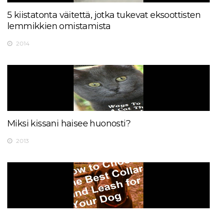
5 kiistatonta väitettä, jotka tukevat eksoottisten
lemmikkien omistamista
2014
Miksi kissani haisee huonosti?
2013