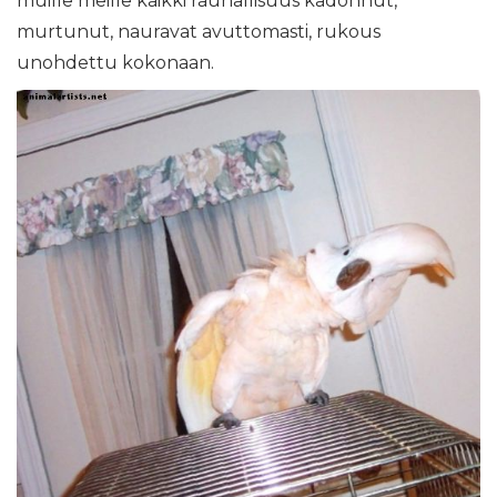
muille meille kaikki rauhallisuus kadonnut,
murtunut, nauravat avuttomasti, rukous
unohdettu kokonaan.