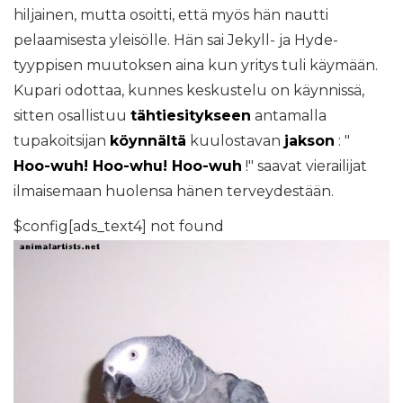
hiljainen, mutta osoitti, että myös hän nautti
pelaamisesta yleisölle. Hän sai Jekyll- ja Hyde-
tyyppisen muutoksen aina kun yritys tuli käymään.
Kupari odottaa, kunnes keskustelu on käynnissä,
sitten osallistuu
tähtiesitykseen
antamalla
tupakoitsijan
köynnältä
kuulostavan
jakson
: "
Hoo-wuh! Hoo-whu! Hoo-wuh
!" saavat vierailijat
ilmaisemaan huolensa hänen terveydestään.
$config[ads_text4] not found