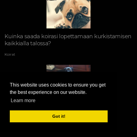
Kuinka saada koirasi lopettamaan kurkistamisen
kaikkialla talossa?
Koirat
This website uses cookies to ensure you get
the best experience on our website.
Learn more
Naisten koirien hiljaisen lämmön
ymmärtäminen
Got it!
Koirat