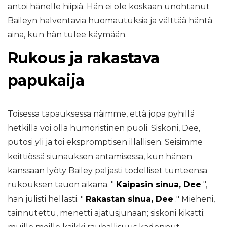
antoi hänelle hiipiä. Hän ei ole koskaan unohtanut
Baileyn halventavia huomautuksia ja välttää häntä
aina, kun hän tulee käymään.
Rukous ja rakastava
papukaija
Toisessa tapauksessa näimme, että jopa pyhillä
hetkillä voi olla humoristinen puoli. Siskoni, Dee,
putosi yli ja toi ekspromptisen illallisen. Seisimme
keittiössä siunauksen antamisessa, kun hänen
kanssaan lyöty Bailey paljasti todelliset tunteensa
rukouksen tauon aikana. "
Kaipasin sinua, Dee
",
hän julisti hellästi. "
Rakastan sinua, Dee
." Mieheni,
tainnutettu, menetti ajatusjunaan; siskoni kikatti;