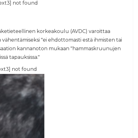
ext3] not found
ketieteellinen korkeakoulu (AVDC) varoittaa
 vähentämiseksi "ei ehdottomasti estä ihmisten tai
nisaation kannanoton mukaan "hammaskruunujen
ssä tapauksissa."
ext3] not found