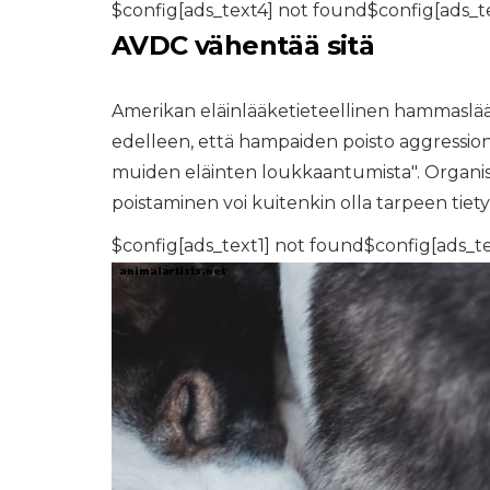
$config[ads_text4] not found$config[ads_t
AVDC vähentää sitä
Amerikan eläinlääketieteellinen hammaslää
edelleen, että hampaiden poisto aggression
muiden eläinten loukkaantumista". Orga
poistaminen voi kuitenkin olla tarpeen tietyi
$config[ads_text1] not found$config[ads_t