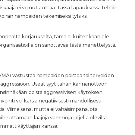
uiskaaja ei voinut auttaa. Tässä tapauksessa tehtiin
koiran hampaiden tekemiseksi tylsiksi.
opealta korjaukselta, tämä ei kuitenkaan ole
rganisaatioilla on sanottavaa tästä menettelystä.
AVMA) vastustaa hampaiden poistoa tai terveiden
 aggressioon. Useat syyt tähän kannanottoon
ensinnäkään poista aggressiivisen käytöksen
nvointi voi kärsiä negatiivisesti mahdollisesti
a. Viimeisenä, mutta ei vähäisimpänä, ota
heuttamaan laajoja vammoja jäljellä olevilla
ammattikäyttäjän kanssa.