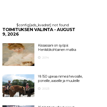
$config[ads_kvadrat] not found
TOIMITUKSEN VALINTA - AUGUST
9, 2026
Kissassani on syöpä:
Henkilökohtainen matka
2014
Yli 150 upeaa nimeä hevosille,
poneille, aaseille ja muuleille
2023