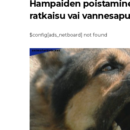
Hampaiden poistaminen 
ratkaisu vai vannesap
$config[ads_netboard] not found
KOIRAT
Mikä tuo myyrä
koiran silmäluoma
on?
9,2026