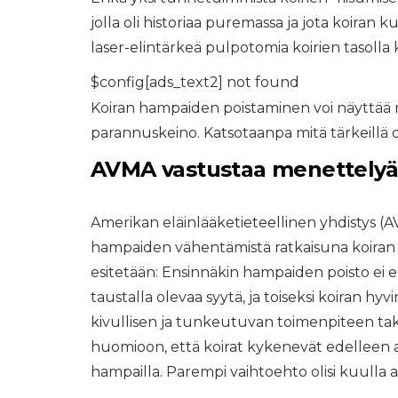
jolla oli historiaa puremassa ja jota koiran k
laser-elintärkeä pulpotomia koirien tasolla 
$config[ads_text2] not found
Koiran hampaiden poistaminen voi näyttää n
parannuskeino. Katsotaanpa mitä tärkeillä o
AVMA vastustaa menettelyä
Amerikan eläinlääketieteellinen yhdistys (
hampaiden vähentämistä ratkaisuna koiran
esitetään: Ensinnäkin hampaiden poisto ei 
taustalla olevaa syytä, ja toiseksi koiran hyvi
kivullisen ja tunkeutuvan toimenpiteen taki
huomioon, että koirat kykenevät edelleen ai
hampailla. Parempi vaihtoehto olisi kuulla 