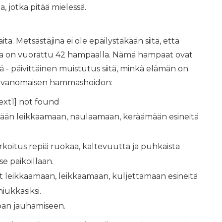
a, jotka pitää mielessä.
. Metsästäjinä ei ole epäilystäkään siitä, että
otka on vuorattu 42 hampaalla. Nämä hampaat ovat
 - päivittäinen muistutus siitä, minkä elämän on
n tavanomaisen hammashoidon:
ext1] not found
ään leikkaamaan, naulaamaan, keräämään esineitä
rkoitus repiä ruokaa, kaltevuutta ja puhkaista
se paikoillaan.
t leikkaamaan, leikkaamaan, kuljettamaan esineitä
ukkasiksi.
oan jauhamiseen.