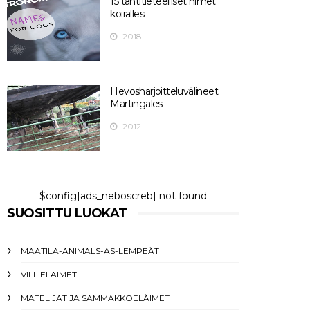
15 tähtitieteelliset nimet
koirallesi
2018
Hevosharjoitteluvälineet:
Martingales
2012
$config[ads_neboscreb] not found
SUOSITTU LUOKAT
MAATILA-ANIMALS-AS-LEMPEÄT
VILLIELÄIMET
MATELIJAT JA SAMMAKKOELÄIMET