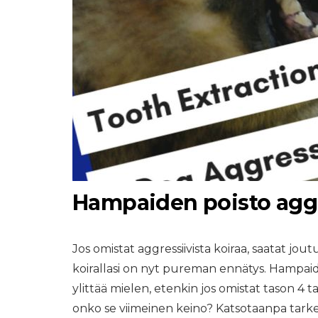
Hampaiden poisto aggres
Jos omistat aggressiivista koiraa, saatat jout
koirallasi on nyt pureman ennätys. Hampaiden
ylittää mielen, etenkin jos omistat tason 4
onko se viimeinen keino? Katsotaanpa tark