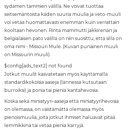
sydämen tammien välillä. Ne voivat tuottaa
seitsemäntoista käden suuria muulia ja veto-muuli
voi vetää huomattavasti enemmän kuin verrattain
kooltaan hevonen. Rinta mammutti jakkirenän ja
belgialaisen pato välillä on niin suosittu, että sillä on
oma nimi - Missouri Mule. (Kuvan punainen muuli
on Missourin muuli).
$config[ads_text2] not found
Jotkut muulit kasvatetaan myös käyttämällä
standardikokoisia aaseja (lännessä kutsutaan
burroiksi) ja ponia tai pieniä kantahevosia.
Koska sekä miniatyyri-aaseja että miniatyyrihevosia
on olemassa, on väistämättä olemassa myös
pienoismuulia, joita jotkut ihmiset haluavat pitää
lemmikkinä tai vetää pieniä kärryjä.