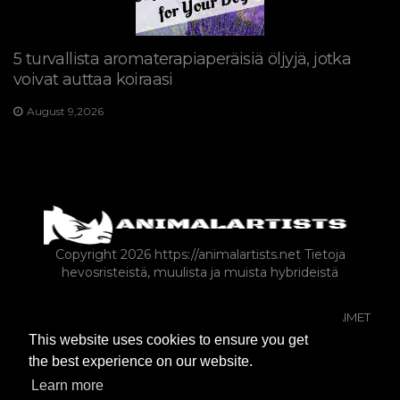
5 turvallista aromaterapiaperäisiä öljyjä, jotka
voivat auttaa koiraasi
August 9,2026
Copyright 2026 https://animalartists.net
Tietoja
hevosristeistä, muulista ja muista hybrideistä
KOIRAT
SEKALAINEN
EKSOOTTISET LEMMIKKIELÄIMET
This website uses cookies to ensure you get
MAATILAN ELÄIMET LEMMIKKIELÄIMINÄ
the best experience on our website.
MAATILA-ANIMALS-AS-LEMPEÄT
LINNUT
Learn more
LEMMIKKIEN OMISTAMINEN
KISSAT