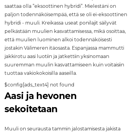
saattaa olla ”eksoottinen hybridi”. Mielestäni on
paljon todennäköisempää, että se oli ei-eksoottinen
hybridi - muuli. Kreikassa useat ponilajit säilyvät
pelkästään muulien kasvattamisessa, mikä osoittaa,
että muulien luominen alkoi todennäköisesti
jostakin Välimeren itäosasta. Espanjassa mammutti
jakkirotu aasi luotiin ja jatkettiin yksinomaan
suuremman muulin kasvattamiseen kuin voitaisiin
tuottaa vakiokokoisilla aaseilla.
$config[ads_text4] not found
Aasi ja hevonen
sekoitetaan
Muuli on seurausta tammin jalostamisesta jakista