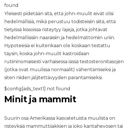
found
Yleisesti pidetään sitä, että john-muulit eivät olisi
hedelmällisiä, mikä perustuu todisteisiin siitä, että
tietyissä kissoissa risteytyy lajeja, jotka johtavat
hedelmällisisiin naaraisiin ja hedelmättömiin uriin.
Hypoteesia ei kuitenkaan ole koskaan testattu
täysin, koska john-muulit kastroidaan
rutiininomaisesti varhaisessa iässä testosteronitasojen
(jotka ovat muulissa normaalit) vähentämiseksi ja
siten niiden jäljitettävyyden parantamiseksi.
$config[ads_text1] not found
Minit ja mammit
Suurin osa Amerikassa kasvatetuista muulista on
risteyksiä mammuttijakkien ja joko kantahevosen tai