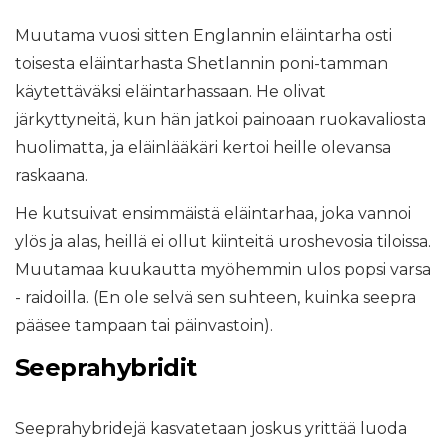
Muutama vuosi sitten Englannin eläintarha osti
toisesta eläintarhasta Shetlannin poni-tamman
käytettäväksi eläintarhassaan. He olivat
järkyttyneitä, kun hän jatkoi painoaan ruokavaliosta
huolimatta, ja eläinlääkäri kertoi heille olevansa
raskaana.
He kutsuivat ensimmäistä eläintarhaa, joka vannoi
ylös ja alas, heillä ei ollut kiinteitä uroshevosia tiloissa.
Muutamaa kuukautta myöhemmin ulos popsi varsa
- raidoilla. (En ole selvä sen suhteen, kuinka seepra
pääsee tampaan tai päinvastoin).
Seeprahybridit
Seeprahybridejä kasvatetaan joskus yrittää luoda