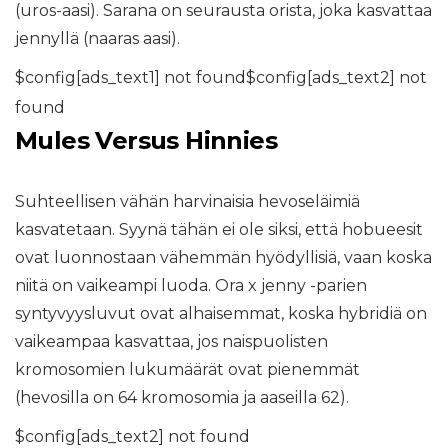
(uros-aasi). Sarana on seurausta orista, joka kasvattaa
jennyllä (naaras aasi).
$config[ads_text1] not found$config[ads_text2] not
found
Mules Versus Hinnies
Suhteellisen vähän harvinaisia ​​hevoseläimiä
kasvatetaan. Syynä tähän ei ole siksi, että hobueesit
ovat luonnostaan ​​vähemmän hyödyllisiä, vaan koska
niitä on vaikeampi luoda. Ora x jenny -parien
syntyvyysluvut ovat alhaisemmat, koska hybridiä on
vaikeampaa kasvattaa, jos naispuolisten
kromosomien lukumäärät ovat pienemmät
(hevosilla on 64 kromosomia ja aaseilla 62).
$config[ads_text2] not found