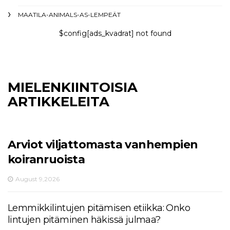
MAATILA-ANIMALS-AS-LEMPEÄT
$config[ads_kvadrat] not found
MIELENKIINTOISIA
ARTIKKELEITA
Arviot viljattomasta vanhempien
koiranruoista
August 9,2026
Lemmikkilintujen pitämisen etiikka: Onko
lintujen pitäminen häkissä julmaa?