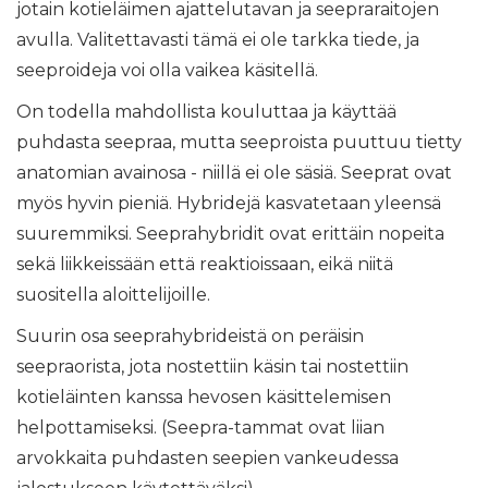
jotain kotieläimen ajattelutavan ja seepraraitojen
avulla. Valitettavasti tämä ei ole tarkka tiede, ja
seeproideja voi olla vaikea käsitellä.
On todella mahdollista kouluttaa ja käyttää
puhdasta seepraa, mutta seeproista puuttuu tietty
anatomian avainosa - niillä ei ole säsiä. Seeprat ovat
myös hyvin pieniä. Hybridejä kasvatetaan yleensä
suuremmiksi. Seeprahybridit ovat erittäin nopeita
sekä liikkeissään että reaktioissaan, eikä niitä
suositella aloittelijoille.
Suurin osa seeprahybrideistä on peräisin
seepraorista, jota nostettiin käsin tai nostettiin
kotieläinten kanssa hevosen käsittelemisen
helpottamiseksi. (Seepra-tammat ovat liian
arvokkaita puhdasten seepien vankeudessa