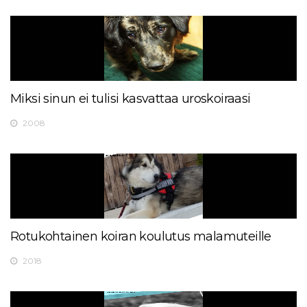
Miksi sinun ei tulisi kasvattaa uroskoiraasi
2008
Rotukohtainen koiran koulutus malamuteille
2018