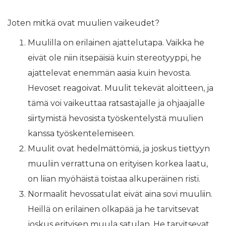
Joten mitkä ovat muulien vaikeudet?
Muulilla on erilainen ajattelutapa. Vaikka he
eivät ole niin itsepäisiä kuin stereotyyppi, he
ajattelevat enemmän aasia kuin hevosta.
Hevoset reagoivat. Muulit tekevät aloitteen, ja
tämä voi vaikeuttaa ratsastajalle ja ohjaajalle
siirtymistä hevosista työskentelystä muulien
kanssa työskentelemiseen.
Muulit ovat hedelmättömiä, ja joskus tiettyyn
muuliin verrattuna on erityisen korkea laatu,
on liian myöhäistä toistaa alkuperäinen risti.
Normaalit hevossatulat eivät aina sovi muuliin.
Heillä on erilainen olkapää ja he tarvitsevat
joskus erityisen muula satulan. He tarvitsevat