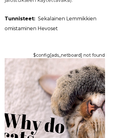
jalostukseen käytettäväksi).
Tunnisteet:
Sekalainen
Lemmikkien
omistaminen
Hevoset
$config[ads_netboard] not found
KASSAT
Miksi kissat pitävät
vaivaamisesta?