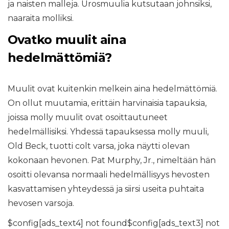
ja naisten malleja. Urosmuulia kutsutaan johnsiksi,
naaraita molliksi.
Ovatko muulit aina
hedelmättömiä?
Muulit ovat kuitenkin melkein aina hedelmättömiä.
On ollut muutamia, erittäin harvinaisia ​​tapauksia,
joissa molly muulit ovat osoittautuneet
hedelmällisiksi. Yhdessä tapauksessa molly muuli,
Old Beck, tuotti colt varsa, joka näytti olevan
kokonaan hevonen. Pat Murphy, Jr., nimeltään hän
osoitti olevansa normaali hedelmällisyys hevosten
kasvattamisen yhteydessä ja siirsi useita puhtaita
hevosen varsoja.
$config[ads_text4] not found$config[ads_text3] not