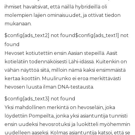
ihmiset havaitsivat, että näillä hybrideillä oli
molempien lajien ominaisuudet, ja ottivat tiedon
mukanaan.
$config[ads_text2] not found$config[ads_text1] not
found
Hevoset kotiutettiin ensin Aasian stepeillä. Aasit
kotielätiin todennäköisesti Lähi-idässä. Kuitenkin on
vähän näyttöä siitä, milloin nämä kaksi ensimmäistä
kertaa koottiin. Muulirunko ei eroa merkittävästi
hevosen luusta ilman DNA-testausta.
$config[ads_text3] not found
Yksi mahdollinen merkintä on hevoseläin, joka
löydettiin Pompeilta, jonka yksi asiantuntija tunnisti
ensin uudeksi hevosrotuksi ja luokitteli myöhemmin
uudelleen aaseksi. Kolmas asiantuntija katsoi, että se