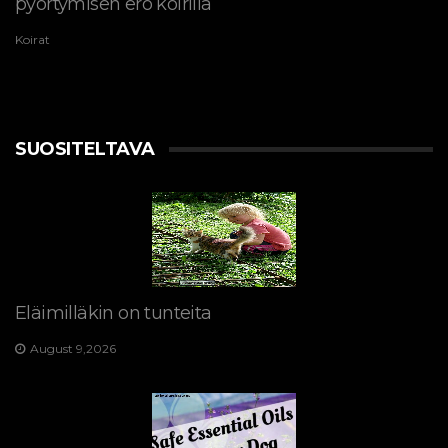
pyörtymisen ero koirilla
Koirat
SUOSITELTAVA
Eläimilläkin on tunteita
August 9,2026