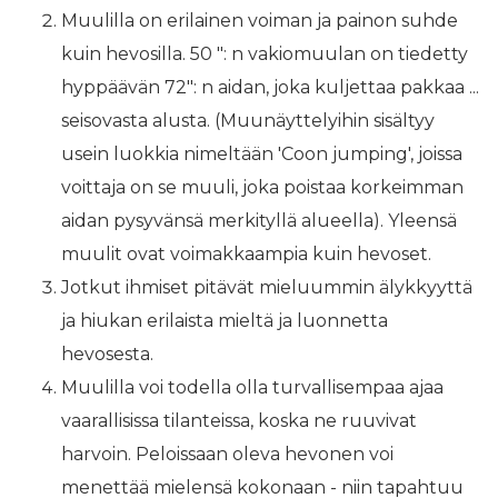
Muulilla on erilainen voiman ja painon suhde
kuin hevosilla. 50 ": n vakiomuulan on tiedetty
hyppäävän 72": n aidan, joka kuljettaa pakkaa ...
seisovasta alusta. (Muunäyttelyihin sisältyy
usein luokkia nimeltään 'Coon jumping', joissa
voittaja on se muuli, joka poistaa korkeimman
aidan pysyvänsä merkityllä alueella). Yleensä
muulit ovat voimakkaampia kuin hevoset.
Jotkut ihmiset pitävät mieluummin älykkyyttä
ja hiukan erilaista mieltä ja luonnetta
hevosesta.
Muulilla voi todella olla turvallisempaa ajaa
vaarallisissa tilanteissa, koska ne ruuvivat
harvoin. Peloissaan oleva hevonen voi
menettää mielensä kokonaan - niin tapahtuu