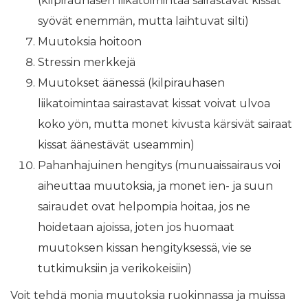
(kilpirauhasen liikatoimintaa sairastavat kissat
syövät enemmän, mutta laihtuvat silti)
Muutoksia hoitoon
Stressin merkkejä
Muutokset äänessä (kilpirauhasen
liikatoimintaa sairastavat kissat voivat ulvoa
koko yön, mutta monet kivusta kärsivät sairaat
kissat äänestävät useammin)
Pahanhajuinen hengitys (munuaissairaus voi
aiheuttaa muutoksia, ja monet ien- ja suun
sairaudet ovat helpompia hoitaa, jos ne
hoidetaan ajoissa, joten jos huomaat
muutoksen kissan hengityksessä, vie se
tutkimuksiin ja verikokeisiin)
Voit tehdä monia muutoksia ruokinnassa ja muissa