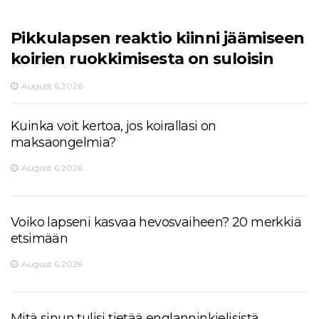
Pikkulapsen reaktio kiinni jäämiseen
koirien ruokkimisesta on suloisin
August 6,2026
Kuinka voit kertoa, jos koirallasi on
maksaongelmia?
August 6,2026
Voiko lapseni kasvaa hevosvaiheen? 20 merkkiä
etsimään
August 6,2026
Mitä sinun tulisi tietää englanninkielisistä,