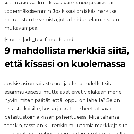
kodin asioissa, kun kissasi vanhenee ja sairastuu
todennäköisemmin. Jos kissasi on iäkäs, harkitse
muutosten tekemistä, jotta heidän elämänsä on
mukavampaa.
$config[ads_text1] not found
9 mahdollista merkkiä siitä,
että kissasi on kuolemassa
Jos kissasi on sairastunut ja olet kohdellut sitä
asianmukaisesti, mutta asiat eivät vieläkään mene
hyvin, miten päätät, että loppu on lähellä? Se on
erilaista kaikille, koska jotkut perheet jatkavat
pelastustoimia kissan pahentuessa. Mitä tahansa
teetkin, tässä on kuitenkin muutamia merkkejä siitä,
että asiat ovat pahenemassa ja kissasi elämä voi olla