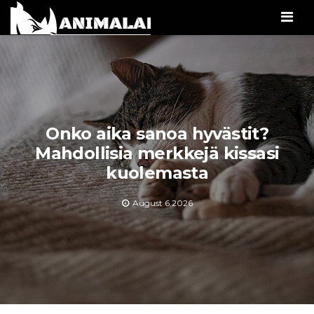
Men
Onko aika sanoa hyvästit?
Mahdollisia merkkejä kissasi
kuolemasta
August 6,2026