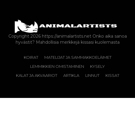
Copyright 2026 https://animalartists.net
Onko aika sanoa
hyvästit? Mahdollisia merkkejä kissasi kuolemasta
KOIRAT
MATELIJAT JA SAMMAKKOELÄIMET
LEMMIKKIEN OMISTAMINEN
KYSELY
KALAT JA AKVAARIOT
ARTIKLA
LINNUT
KISSAT