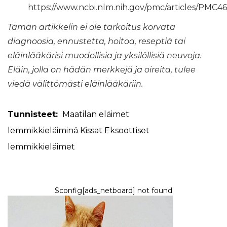
https://www.ncbi.nlm.nih.gov/pmc/articles/PMC4
Tämän artikkelin ei ole tarkoitus korvata
diagnoosia, ennustetta, hoitoa, reseptiä tai
eläinlääkärisi muodollisia ja yksilöllisiä neuvoja.
Eläin, jolla on hädän merkkejä ja oireita, tulee
viedä välittömästi eläinlääkäriin.
Tunnisteet:
Maatilan eläimet
lemmikkieläiminä
Kissat
Eksoottiset
lemmikkieläimet
$config[ads_netboard] not found