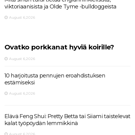
viktoriaanisista ja Olde Tyme -bulldoggeista
August 6,2026
Ovatko porkkanat hyviä koirille?
August 6,2026
10 harjoitusta pennujen eroahdistuksen
estämiseksi
August 6,2026
Elävä Feng Shui: Pretty Betta tai Siiami taistelevat
kalat työpöydän lemmikkinä
August 6,2026