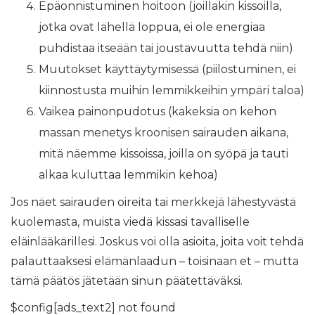
Epäonnistuminen hoitoon (joillakin kissoilla,
jotka ovat lähellä loppua, ei ole energiaa
puhdistaa itseään tai joustavuutta tehdä niin)
Muutokset käyttäytymisessä (piilostuminen, ei
kiinnostusta muihin lemmikkeihin ympäri taloa)
Vaikea painonpudotus (kakeksia on kehon
massan menetys kroonisen sairauden aikana,
mitä näemme kissoissa, joilla on syöpä ja tauti
alkaa kuluttaa lemmikin kehoa)
Jos näet sairauden oireita tai merkkejä lähestyvästä
kuolemasta, muista viedä kissasi tavalliselle
eläinlääkärillesi. Joskus voi olla asioita, joita voit tehdä
palauttaaksesi elämänlaadun – toisinaan et – mutta
tämä päätös jätetään sinun päätettäväksi.
$config[ads_text2] not found