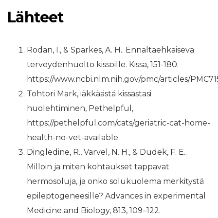
Lähteet
Rodan, I., & Sparkes, A. H.. Ennaltaehkäisevä
terveydenhuolto kissoille. Kissa, 151-180.
https://www.ncbi.nlm.nih.gov/pmc/articles/PMC7
Tohtori Mark, iäkkäästä kissastasi
huolehtiminen, Pethelpful,
https://pethelpful.com/cats/geriatric-cat-home-
health-no-vet-available
Dingledine, R., Varvel, N. H., & Dudek, F. E..
Milloin ja miten kohtaukset tappavat
hermosoluja, ja onko solukuolema merkitystä
epileptogeneesille? Advances in experimental
Medicine and Biology, 813, 109–122.