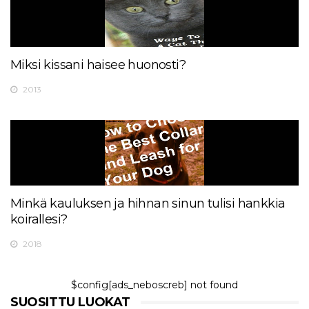
Miksi kissani haisee huonosti?
2013
Minkä kauluksen ja hihnan sinun tulisi hankkia
koirallesi?
2018
$config[ads_neboscreb] not found
SUOSITTU LUOKAT