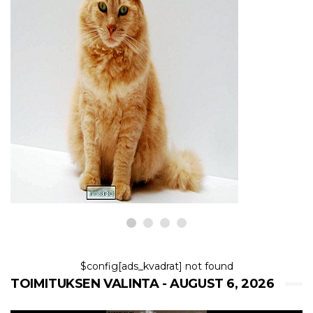
KASSAT
5 parasta syytä, miksi kissa
oksentaa ruokaa mutta
käyttäytyy normaalisti
6,2026
$config[ads_kvadrat] not found
TOIMITUKSEN VALINTA - AUGUST 6, 2026