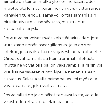
Sinuiitti on toinen melko yleinen nenäsairauden
muoto, jota leimaa koiran nenän varsinaisten sinus-
kanavien tulehdus. Tämä voi johtaa samanlaisiin
oireisiin: aivastelu, nenävuoto, muuttunut
ruokahalu tai yskä.
Jotkut koirat voivat myös kehittää sairauden, jota
kutsutaan nenän aspergilloosiksi, joka on sieni-
infektio, joka vaikuttaa ensisijaisesti nenän alueelle.
Oireet ovat samanlaisia ​​kuin aiemmat infektiot,
mutta ne voivat olla paljon vakavampia, ja niihin voi
kuulua nenäverenvuoto, kipu ja nenän alueen
turvotus. Saksalaisella paimenellasi voi myös olla
vastuuvapaus, joka sisältää mätää.
Jos koirallasi on jokin näistä terveystiloista, voi olla
viisasta idea etsiä apua eläinlääkäriltä.