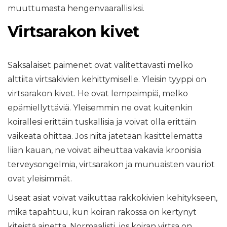
muuttumasta hengenvaarallisiksi.
Virtsarakon kivet
Saksalaiset paimenet ovat valitettavasti melko
alttiita virtsakivien kehittymiselle. Yleisin tyyppi on
virtsarakon kivet. He ovat lempeimpiä, melko
epämiellyttäviä. Yleisemmin ne ovat kuitenkin
koirallesi erittäin tuskallisia ja voivat olla erittäin
vaikeata ohittaa. Jos niitä jätetään käsittelemättä
liian kauan, ne voivat aiheuttaa vakavia kroonisia
terveysongelmia, virtsarakon ja munuaisten vauriot
ovat yleisimmät.
Useat asiat voivat vaikuttaa rakkokivien kehitykseen,
mikä tapahtuu, kun koiran rakossa on kertynyt
kiteistä ainetta. Normaalisti, jos koiran virtsa on