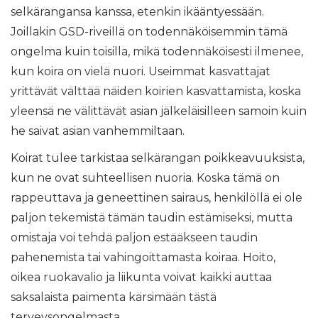
selkärangansa kanssa, etenkin ikääntyessään.
Joillakin GSD-riveillä on todennäköisemmin tämä
ongelma kuin toisilla, mikä todennäköisesti ilmenee,
kun koira on vielä nuori. Useimmat kasvattajat
yrittävät välttää näiden koirien kasvattamista, koska
yleensä ne välittävät asian jälkeläisilleen samoin kuin
he saivat asian vanhemmiltaan.
Koirat tulee tarkistaa selkärangan poikkeavuuksista,
kun ne ovat suhteellisen nuoria. Koska tämä on
rappeuttava ja geneettinen sairaus, henkilöllä ei ole
paljon tekemistä tämän taudin estämiseksi, mutta
omistaja voi tehdä paljon estääkseen taudin
pahenemista tai vahingoittamasta koiraa. Hoito,
oikea ruokavalio ja liikunta voivat kaikki auttaa
saksalaista paimenta kärsimään tästä
terveysongelmasta.