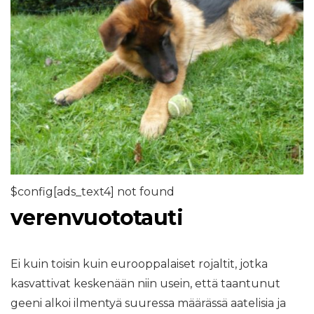
$config[ads_text4] not found
verenvuototauti
Ei kuin toisin kuin eurooppalaiset rojaltit, jotka
kasvattivat keskenään niin usein, että taantunut
geeni alkoi ilmentyä suuressa määrässä aatelisia ja