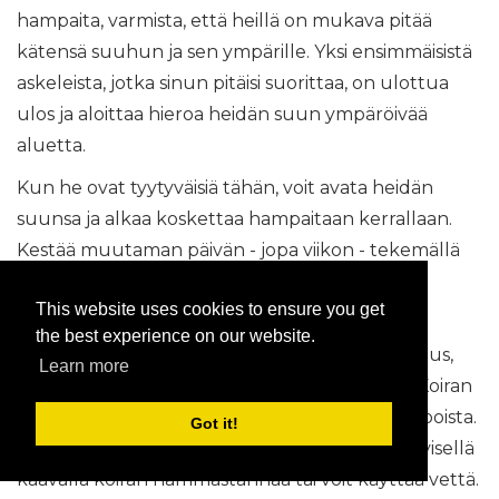
hampaita, varmista, että heillä on mukava pitää
kätensä suuhun ja sen ympärille. Yksi ensimmäisistä
askeleista, jotka sinun pitäisi suorittaa, on ulottua
ulos ja aloittaa hieroa heidän suun ympäröivää
aluetta.
Kun he ovat tyytyväisiä tähän, voit avata heidän
suunsa ja alkaa koskettaa hampaitaan kerrallaan.
Kestää muutaman päivän - jopa viikon - tekemällä
tämän varmistaaksesi, että koirani ei saa
This website uses cookies to ensure you get
epämukavaa, kun ajat liian nopeasti.
the best experience on our website.
Kun heillä on mukava pehmeä, hierova kosketus,
Learn more
voit alkaa harjata hampaitaan yksi kerrallaan. Koiran
hammasharjat on helppo löytää lemmikkikaupoista.
Got it!
Voit valita näiden hammasharjojen käytön erityisellä
kaavalla koiran hammastahnaa tai voit käyttää vettä.