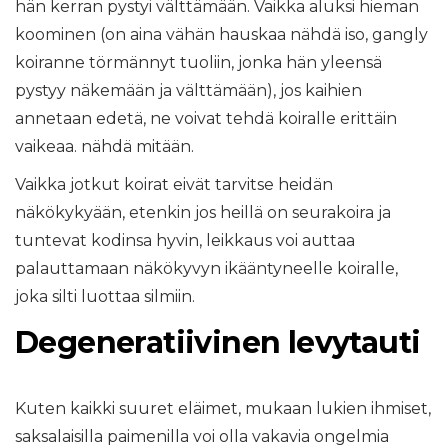
hän kerran pystyi välttämään. Vaikka aluksi hieman
koominen (on aina vähän hauskaa nähdä iso, gangly
koiranne törmännyt tuoliin, jonka hän yleensä
pystyy näkemään ja välttämään), jos kaihien
annetaan edetä, ne voivat tehdä koiralle erittäin
vaikeaa. nähdä mitään.
Vaikka jotkut koirat eivät tarvitse heidän
näkökykyään, etenkin jos heillä on seurakoira ja
tuntevat kodinsa hyvin, leikkaus voi auttaa
palauttamaan näkökyvyn ikääntyneelle koiralle,
joka silti luottaa silmiin.
Degeneratiivinen levytauti
Kuten kaikki suuret eläimet, mukaan lukien ihmiset,
saksalaisilla paimenilla voi olla vakavia ongelmia