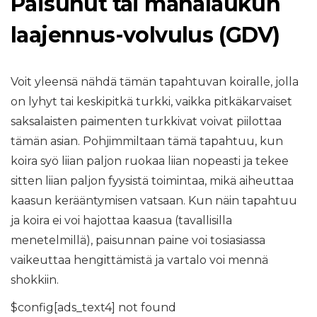
Paisunut tai mahalaukun
laajennus-volvulus (GDV)
Voit yleensä nähdä tämän tapahtuvan koiralle, jolla
on lyhyt tai keskipitkä turkki, vaikka pitkäkarvaiset
saksalaisten paimenten turkkivat voivat piilottaa
tämän asian. Pohjimmiltaan tämä tapahtuu, kun
koira syö liian paljon ruokaa liian nopeasti ja tekee
sitten liian paljon fyysistä toimintaa, mikä aiheuttaa
kaasun kerääntymisen vatsaan. Kun näin tapahtuu
ja koira ei voi hajottaa kaasua (tavallisilla
menetelmillä), paisunnan paine voi tosiasiassa
vaikeuttaa hengittämistä ja vartalo voi mennä
shokkiin.
$config[ads_text4] not found