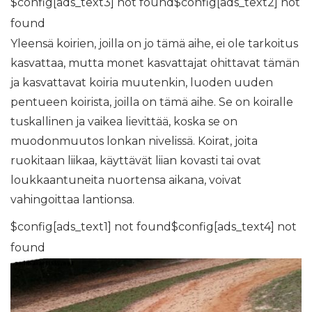
$config[ads_text3] not found$config[ads_text2] not
found
Yleensä koirien, joilla on jo tämä aihe, ei ole tarkoitus
kasvattaa, mutta monet kasvattajat ohittavat tämän
ja kasvattavat koiria muutenkin, luoden uuden
pentueen koirista, joilla on tämä aihe. Se on koiralle
tuskallinen ja vaikea lievittää, koska se on
muodonmuutos lonkan nivelissä. Koirat, joita
ruokitaan liikaa, käyttävät liian kovasti tai ovat
loukkaantuneita nuortensa aikana, voivat
vahingoittaa lantionsa.
$config[ads_text1] not found$config[ads_text4] not
found