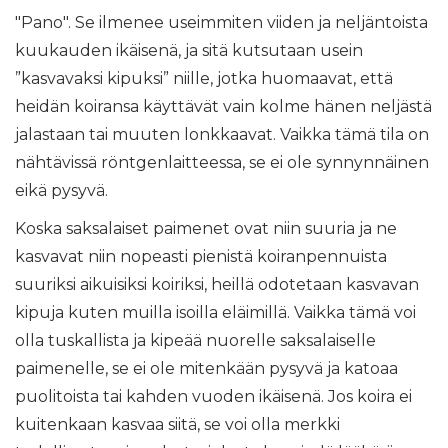
"Pano". Se ilmenee useimmiten viiden ja neljäntoista
kuukauden ikäisenä, ja sitä kutsutaan usein
”kasvavaksi kipuksi” niille, jotka huomaavat, että
heidän koiransa käyttävät vain kolme hänen neljästä
jalastaan ​​tai muuten lonkkaavat. Vaikka tämä tila on
nähtävissä röntgenlaitteessa, se ei ole synnynnäinen
eikä pysyvä.
Koska saksalaiset paimenet ovat niin suuria ja ne
kasvavat niin nopeasti pienistä koiranpennuista
suuriksi aikuisiksi koiriksi, heillä odotetaan kasvavan
kipuja kuten muilla isoilla eläimillä. Vaikka tämä voi
olla tuskallista ja kipeää nuorelle saksalaiselle
paimenelle, se ei ole mitenkään pysyvä ja katoaa
puolitoista tai kahden vuoden ikäisenä. Jos koira ei
kuitenkaan kasvaa siitä, se voi olla merkki