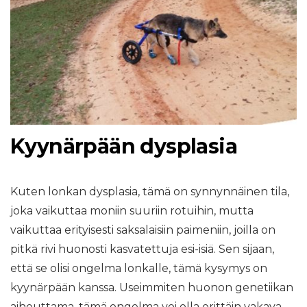
Kyynärpään dysplasia
Kuten lonkan dysplasia, tämä on synnynnäinen tila,
joka vaikuttaa moniin suuriin rotuihin, mutta
vaikuttaa erityisesti saksalaisiin paimeniin, joilla on
pitkä rivi huonosti kasvatettuja esi-isiä. Sen sijaan,
että se olisi ongelma lonkalle, tämä kysymys on
kyynärpään kanssa. Useimmiten huonon genetiikan
aiheuttama, tämä ongelma voi olla erittäin vakava