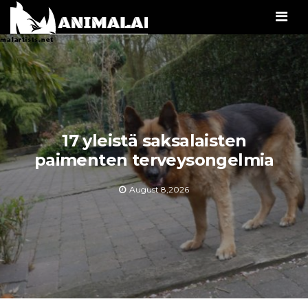
Men
17 yleistä saksalaisten
paimenten terveysongelmia
August 8,2026