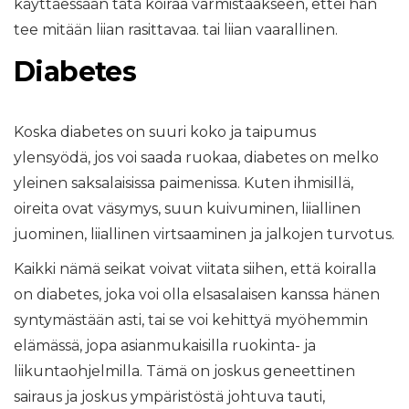
käyttäessään tätä koiraa varmistaakseen, ettei hän
tee mitään liian rasittavaa. tai liian vaarallinen.
Diabetes
Koska diabetes on suuri koko ja taipumus
ylensyödä, jos voi saada ruokaa, diabetes on melko
yleinen saksalaisissa paimenissa. Kuten ihmisillä,
oireita ovat väsymys, suun kuivuminen, liiallinen
juominen, liiallinen virtsaaminen ja jalkojen turvotus.
Kaikki nämä seikat voivat viitata siihen, että koiralla
on diabetes, joka voi olla elsasalaisen kanssa hänen
syntymästään asti, tai se voi kehittyä myöhemmin
elämässä, jopa asianmukaisilla ruokinta- ja
liikuntaohjelmilla. Tämä on joskus geneettinen
sairaus ja joskus ympäristöstä johtuva tauti,