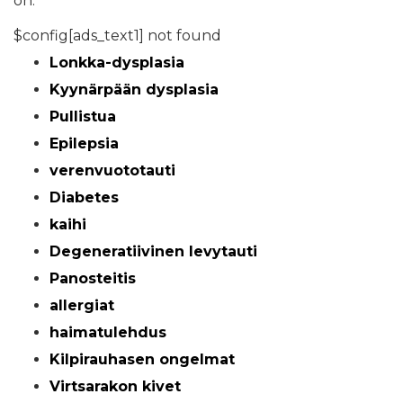
​​on.
$config[ads_text1] not found
Lonkka-dysplasia
Kyynärpään dysplasia
Pullistua
Epilepsia
verenvuototauti
Diabetes
kaihi
Degeneratiivinen levytauti
Panosteitis
allergiat
haimatulehdus
Kilpirauhasen ongelmat
Virtsarakon kivet