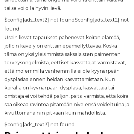
tai se voi olla hyvin lievä.
$config[ads_text2] not found$config[ads_text2] not
found
Usein lievät tapaukset pahenevat koiran elämää,
jolloin kävely on erittäin epämiellyttävää. Koska
tämä on yksi yleisimmistä saksalaisten paimenten
terveysongelmista, eettiset kasvattajat varmistavat,
että molemmilla vanhemmilla ei ole kyynärpään
dysplasiaa ennen heidän kasvattamistaan. Kun
koiralla on kyynärpään dysplasia, kasvattaja tai
omistaja ei voi tehdä paljon, paitsi varmista, että koira
saa oikeaa ravintoa pitämään nivelensä voideltuina ja
kivuttomana niin pitkään kuin mahdollista.
$config[ads_text3] not found