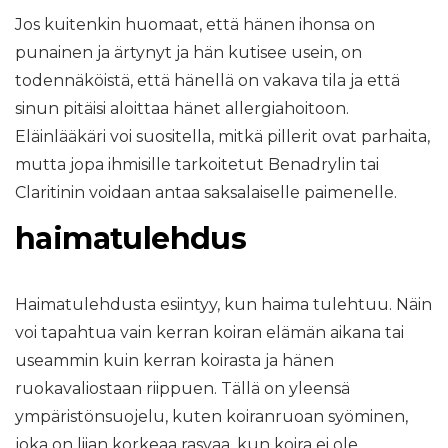
Jos kuitenkin huomaat, että hänen ihonsa on
punainen ja ärtynyt ja hän kutisee usein, on
todennäköistä, että hänellä on vakava tila ja että
sinun pitäisi aloittaa hänet allergiahoitoon.
Eläinlääkäri voi suositella, mitkä pillerit ovat parhaita,
mutta jopa ihmisille tarkoitetut Benadrylin tai
Claritinin voidaan antaa saksalaiselle paimenelle.
haimatulehdus
Haimatulehdusta esiintyy, kun haima tulehtuu. Näin
voi tapahtua vain kerran koiran elämän aikana tai
useammin kuin kerran koirasta ja hänen
ruokavaliostaan ​​riippuen. Tällä on yleensä
ympäristönsuojelu, kuten koiranruoan syöminen,
joka on liian korkeaa rasvaa, kun koira ei ole