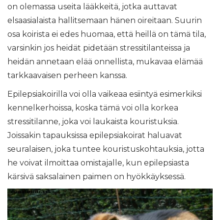
on olemassa useita lääkkeitä, jotka auttavat
elsaasialaista hallitsemaan hänen oireitaan. Suurin
osa koirista ei edes huomaa, että heillä on tämä tila,
varsinkin jos heidät pidetään stressitilanteissa ja
heidän annetaan elää onnellista, mukavaa elämää
tarkkaavaisen perheen kanssa.
Epilepsiakoirilla voi olla vaikeaa esiintyä esimerkiksi
kennelkerhoissa, koska tämä voi olla korkea
stressitilanne, joka voi laukaista kouristuksia.
Joissakin tapauksissa epilepsiakoirat haluavat
seuralaisen, joka tuntee kouristuskohtauksia, jotta
he voivat ilmoittaa omistajalle, kun epilepsiasta
kärsivä saksalainen paimen on hyökkäyksessä.