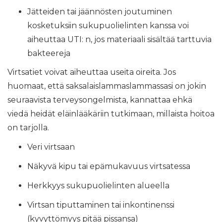
Jätteiden tai jäännösten joutuminen
kosketuksiin sukupuolielinten kanssa voi
aiheuttaa UTI: n, jos materiaali sisältää tarttuvia
bakteereja
Virtsatiet voivat aiheuttaa useita oireita. Jos
huomaat, että saksalaislammaslammassasi on jokin
seuraavista terveysongelmista, kannattaa ehkä
viedä heidät eläinlääkäriin tutkimaan, millaista hoitoa
on tarjolla.
Veri virtsaan
Näkyvä kipu tai epämukavuus virtsatessa
Herkkyys sukupuolielinten alueella
Virtsan tiputtaminen tai inkontinenssi
(kyvyttömyys pitää pissansa)