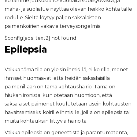
koiramme joukosta 10-vuotiaita suolisyövästä, ja
maha- ja suolialue näyttää olevan heikko kohta tälle
rodulle. Sieltä löytyy paljon saksalaisten
paimenkoirien vakavia terveysongelmia.
$config[ads_text2] not found
Epilepsia
Vaikka tämä tila on yleisin ihmisillä, ei koirilla, monet
ihmiset huomaavat, että heidän saksalaisilla
paimenillaan on tämä kohtaushäiriö. Tämä on
hiukan ironista, kun otetaan huomioon, että
saksalaiset paimenet koulutetaan usein kohtausten
havaitsemiseksi koirille ihmisille, joilla on epilepsia tai
muita kohtauksiin liittyviä häiriöitä.
Vaikka epilepsia on geneettistä ja parantumatonta,