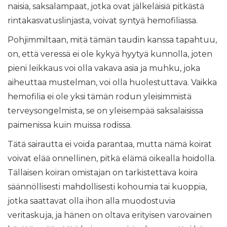
naisia, saksalampaat, jotka ovat jälkeläisiä pitkästä
rintakasvatuslinjasta, voivat syntyä hemofiliassa.
Pohjimmiltaan, mitä tämän taudin kanssa tapahtuu,
on, että veressä ei ole kykyä hyytyä kunnolla, joten
pieni leikkaus voi olla vakava asia ja muhku, joka
aiheuttaa mustelman, voi olla huolestuttava. Vaikka
hemofilia ei ole yksi tämän rodun yleisimmistä
terveysongelmista, se on yleisempää saksalaisissa
paimenissa kuin muissa rodissa.
Tätä sairautta ei voida parantaa, mutta nämä koirat
voivat elää onnellinen, pitkä elämä oikealla hoidolla.
Tällaisen koiran omistajan on tarkistettava koira
säännöllisesti mahdollisesti kohoumia tai kuoppia,
jotka saattavat olla ihon alla muodostuvia
veritaskuja, ja hänen on oltava erityisen varovainen