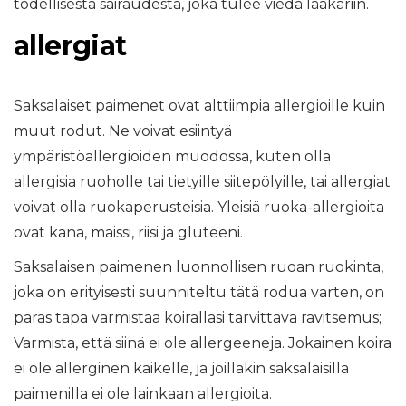
todellisesta sairaudesta, joka tulee viedä lääkäriin.
allergiat
Saksalaiset paimenet ovat alttiimpia allergioille kuin
muut rodut. Ne voivat esiintyä
ympäristöallergioiden muodossa, kuten olla
allergisia ruoholle tai tietyille siitepölyille, tai allergiat
voivat olla ruokaperusteisia. Yleisiä ruoka-allergioita
ovat kana, maissi, riisi ja gluteeni.
Saksalaisen paimenen luonnollisen ruoan ruokinta,
joka on erityisesti suunniteltu tätä rodua varten, on
paras tapa varmistaa koirallasi tarvittava ravitsemus;
Varmista, että siinä ei ole allergeeneja. Jokainen koira
ei ole allerginen kaikelle, ja joillakin saksalaisilla
paimenilla ei ole lainkaan allergioita.