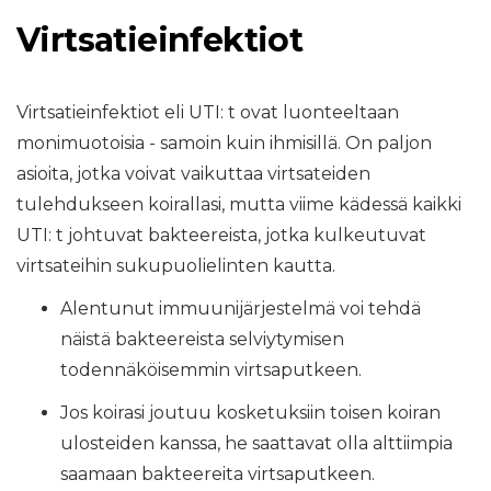
Virtsatieinfektiot
Virtsatieinfektiot eli UTI: t ovat luonteeltaan
monimuotoisia - samoin kuin ihmisillä. On paljon
asioita, jotka voivat vaikuttaa virtsateiden
tulehdukseen koirallasi, mutta viime kädessä kaikki
UTI: t johtuvat bakteereista, jotka kulkeutuvat
virtsateihin sukupuolielinten kautta.
Alentunut immuunijärjestelmä voi tehdä
näistä bakteereista selviytymisen
todennäköisemmin virtsaputkeen.
Jos koirasi joutuu kosketuksiin toisen koiran
ulosteiden kanssa, he saattavat olla alttiimpia
saamaan bakteereita virtsaputkeen.