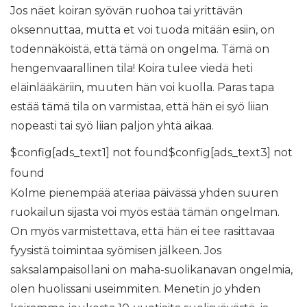
Jos näet koiran syövän ruohoa tai yrittävän
oksennuttaa, mutta et voi tuoda mitään esiin, on
todennäköistä, että tämä on ongelma. Tämä on
hengenvaarallinen tila! Koira tulee viedä heti
eläinlääkäriin, muuten hän voi kuolla. Paras tapa
estää tämä tila on varmistaa, että hän ei syö liian
nopeasti tai syö liian paljon yhtä aikaa.
$config[ads_text1] not found$config[ads_text3] not
found
Kolme pienempää ateriaa päivässä yhden suuren
ruokailun sijasta voi myös estää tämän ongelman.
On myös varmistettava, että hän ei tee rasittavaa
fyysistä toimintaa syömisen jälkeen. Jos
saksalampaisollani on maha-suolikanavan ongelmia,
olen huolissani useimmiten. Menetin jo yhden