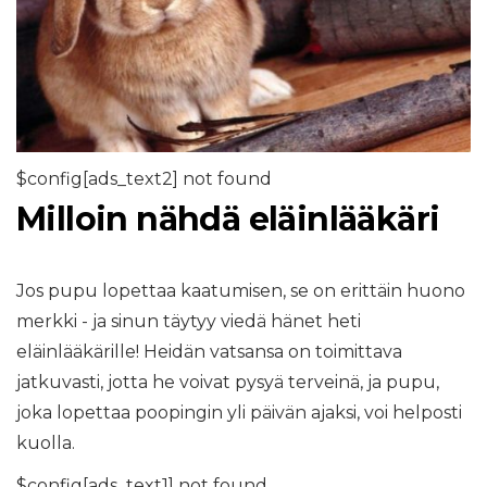
$config[ads_text2] not found
Milloin nähdä eläinlääkäri
Jos pupu lopettaa kaatumisen, se on erittäin huono
merkki - ja sinun täytyy viedä hänet heti
eläinlääkärille! Heidän vatsansa on toimittava
jatkuvasti, jotta he voivat pysyä terveinä, ja pupu,
joka lopettaa poopingin yli päivän ajaksi, voi helposti
kuolla.
$config[ads_text1] not found