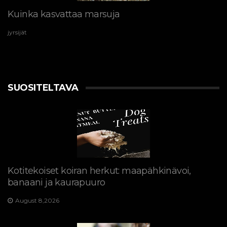
Kuinka kasvattaa marsuja
jyrsijät
SUOSITELTAVA
Kotitekoiset koiran herkut: maapähkinävoi,
banaani ja kaurapuuro
August 8,2026