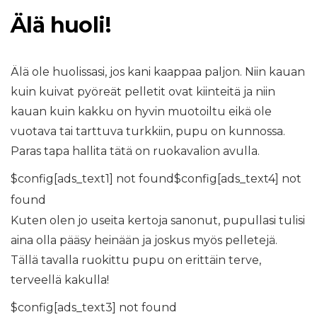
Älä huoli!
Älä ole huolissasi, jos kani kaappaa paljon. Niin kauan
kuin kuivat pyöreät pelletit ovat kiinteitä ja niin
kauan kuin kakku on hyvin muotoiltu eikä ole
vuotava tai tarttuva turkkiin, pupu on kunnossa.
Paras tapa hallita tätä on ruokavalion avulla.
$config[ads_text1] not found$config[ads_text4] not
found
Kuten olen jo useita kertoja sanonut, pupullasi tulisi
aina olla pääsy heinään ja joskus myös pelletejä.
Tällä tavalla ruokittu pupu on erittäin terve,
terveellä kakulla!
$config[ads_text3] not found