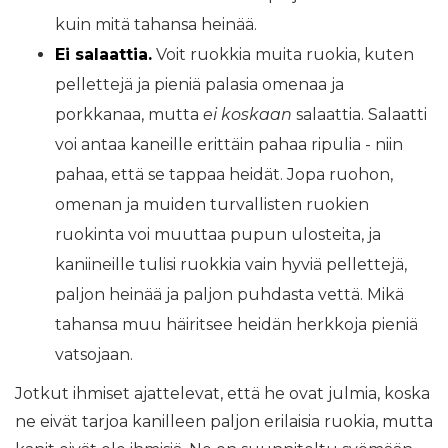
kuin mitä tahansa heinää.
Ei salaattia.
Voit ruokkia muita ruokia, kuten
pellettejä ja pieniä palasia omenaa ja
porkkanaa, mutta
ei koskaan
salaattia. Salaatti
voi antaa kaneille erittäin pahaa ripulia - niin
pahaa, että se tappaa heidät. Jopa ruohon,
omenan ja muiden turvallisten ruokien
ruokinta voi muuttaa pupun ulosteita, ja
kaniineille tulisi ruokkia vain hyviä pellettejä,
paljon heinää ja paljon puhdasta vettä. Mikä
tahansa muu häiritsee heidän herkkoja pieniä
vatsojaan.
Jotkut ihmiset ajattelevat, että he ovat julmia, koska
ne eivät tarjoa kanilleen paljon erilaisia ​​ruokia, mutta