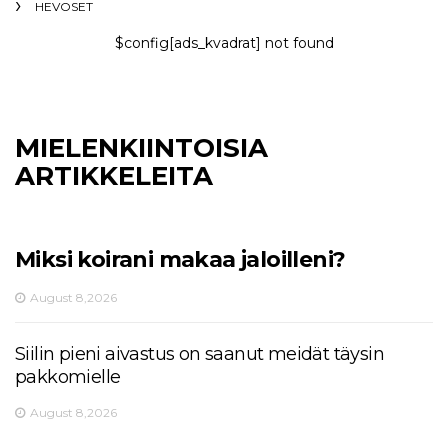
HEVOSET
$config[ads_kvadrat] not found
MIELENKIINTOISIA
ARTIKKELEITA
Miksi koirani makaa jaloilleni?
August 8,2026
Siilin pieni aivastus on saanut meidät täysin
pakkomielle
August 8,2026