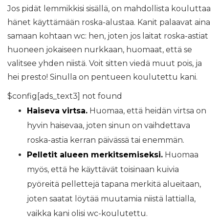
Jos pidät lemmikkisi sisällä, on mahdollista kouluttaa
hänet käyttämään roska-alustaa. Kanit palaavat aina
samaan kohtaan wc: hen, joten jos laitat roska-astiat
huoneen jokaiseen nurkkaan, huomaat, että se
valitsee yhden niistä. Voit sitten viedä muut pois, ja
hei presto! Sinulla on pentueen koulutettu kani.
$config[ads_text3] not found
Haiseva virtsa.
Huomaa, että heidän virtsa on
hyvin haisevaa, joten sinun on vaihdettava
roska-astia kerran päivässä tai enemmän.
Pelletit alueen merkitsemiseksi.
Huomaa
myös, että he käyttävät toisinaan kuivia
pyöreitä pellettejä tapana merkitä alueitaan,
joten saatat löytää muutamia niistä lattialla,
vaikka kani olisi wc-koulutettu.