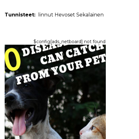
Tunnisteet:
linnut
Hevoset
Sekalainen
$config[ads_netboard] not found
LEMMIKKIEN OMISTAMINEN
10 sairautta, jotka voit tarttua
lemmikkisi
8,2026