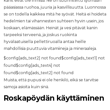
kanit eivät ole ihmisiä. Ne on suunniteltu syömään
pääasiassa ruohoa, juuria ja kasvillisuutta. Luonnossa
se on todella kaikkea mitä he syövät. Heitä ei hoideta
hedelmien tai vihannesten suhteen hyvin usein, jos
koskaan, elämässään. Heinät ja vesi pitävät kanin
tarpeeksi terveenä, ja joskus ruokinta
hyvälaatuisella pellettiruoalla antaa heille
mahdollisia puuttuvia vitamiineja ja mineraaleja.
$config[ads_text2] not found$config[ads_text1] not
found$config[ads_text4] not
found$config[ads_text2] not found
Muista, että pupusi ei ole henkilö, eikä se tarvitse
samoja asioita kuin sinä.
Roskapöydän käyttäminen