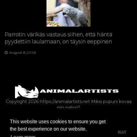
Parrotin värikäs vastaus siihen, että häntä
pyydettiin laulamaan, on täysin eeppinen
August 8,2026
Copyright 2026 https://animalartists.net
Miksi pupuni kovaa
niin paljon?
This website uses cookies to ensure you get
KANIT
JYRSIJÄT
LINNUT
the best experience on our website.
MAATILA-ANIMALS-AS-LEMPEÄT
SEKALAINEN
KOIRAT