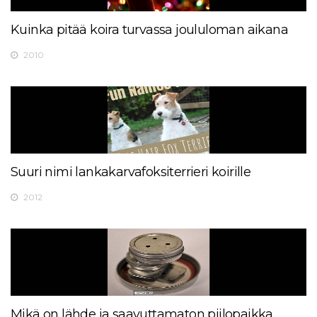
Kuinka pitää koira turvassa joululoman aikana
2010
Suuri nimi lankakarvafoksiterrieri koirille
2012
Mikä on lähde ja saavuttamaton piilopaikka