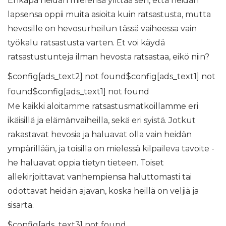
Ehkäpä heidän mielensä ylittää sen, että heidän
lapsensa oppii muita asioita kuin ratsastusta, mutta
hevosille on hevosurheilun tässä vaiheessa vain
työkalu ratsastusta varten. Et voi käydä
ratsastustunteja ilman hevosta ratsastaa, eikö niin?
$config[ads_text2] not found$config[ads_text1] not
found$config[ads_text1] not found
Me kaikki aloitamme ratsastusmatkoillamme eri
ikäisillä ja elämänvaiheilla, sekä eri syistä. Jotkut
rakastavat hevosia ja haluavat olla vain heidän
ympärillään, ja toisilla on mielessä kilpaileva tavoite -
he haluavat oppia tietyn tieteen. Toiset
allekirjoittavat vanhempiensa haluttomasti tai
odottavat heidän ajavan, koska heillä on veljiä ja
sisarta.
$config[ads_text3] not found