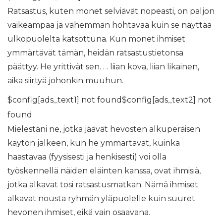
Ratsastus, kuten monet selviävät nopeasti, on paljon
vaikeampaa ja vähemmän hohtavaa kuin se näyttää
ulkopuolelta katsottuna. Kun monet ihmiset
ymmärtävät tämän, heidän ratsastustietonsa
päättyy. He yrittivät sen. . . liian kova, liian likainen,
aika siirtyä johonkin muuhun.
$config[ads_text1] not found$config[ads_text2] not
found
Mielestäni ne, jotka jäävät hevosten alkuperäisen
käytön jälkeen, kun he ymmärtävät, kuinka
haastavaa (fyysisesti ja henkisesti) voi olla
työskennellä näiden eläinten kanssa, ovat ihmisiä,
jotka alkavat tosi ratsastusmatkan. Nämä ihmiset
alkavat nousta ryhmän yläpuolelle kuin suuret
hevonen ihmiset, eikä vain osaavana.