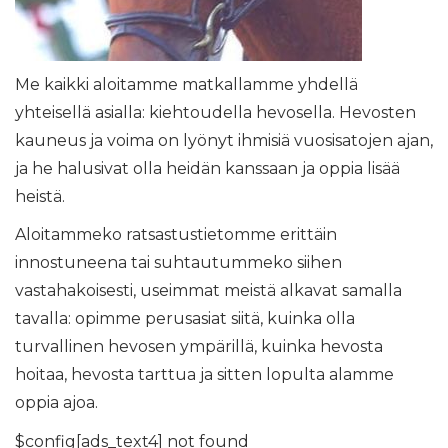
Me kaikki aloitamme matkallamme yhdellä
yhteisellä asialla: kiehtoudella hevosella. Hevosten
kauneus ja voima on lyönyt ihmisiä vuosisatojen ajan,
ja he halusivat olla heidän kanssaan ja oppia lisää
heistä.
Aloitammeko ratsastustietomme erittäin
innostuneena tai suhtautummeko siihen
vastahakoisesti, useimmat meistä alkavat samalla
tavalla: opimme perusasiat siitä, kuinka olla
turvallinen hevosen ympärillä, kuinka hevosta
hoitaa, hevosta tarttua ja sitten lopulta alamme
oppia ajoa.
$config[ads_text4] not found