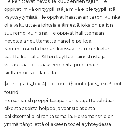
He kehittävät hevosille kuudennen tajun. He
oppivat, mikä on tyypillistä ja mikä ei ole tyypillistä
käyttäytymistä. He oppivat haastavan taiton, kuinka
olla vakuuttava johtaja eläimestä, joka on paljon
suurempi kuin sinä. He oppivat hallitsemaan
hevosta aiheuttamatta hänelle pelkoa.
Kommunikoida heidän kanssaan ruumiinkielen
kautta kentällä. Sitten käyttää painostusta ja
vapauttaa opettaakseen heitä puhumaan
kieltämme satulan alla.
$config[ads_text4] not found$config[ads_text3] not
found
Horsemanship oppii tasapainon siitä, että tehdään
oikeista asioista helppo ja vääristä asioista
palkitsemalla, ei rankaisemalla. Horsemanship on
ymmärtänyt, että ollakseen todella yhteydessä