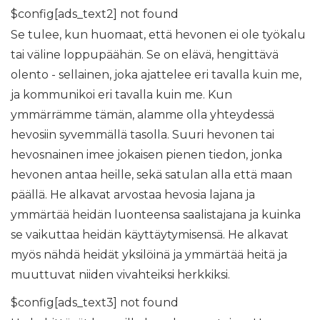
$config[ads_text2] not found
Se tulee, kun huomaat, että hevonen ei ole työkalu
tai väline loppupäähän. Se on elävä, hengittävä
olento - sellainen, joka ajattelee eri tavalla kuin me,
ja kommunikoi eri tavalla kuin me. Kun
ymmärrämme tämän, alamme olla yhteydessä
hevosiin syvemmällä tasolla. Suuri hevonen tai
hevosnainen imee jokaisen pienen tiedon, jonka
hevonen antaa heille, sekä satulan alla että maan
päällä. He alkavat arvostaa hevosia lajana ja
ymmärtää heidän luonteensa saalistajana ja kuinka
se vaikuttaa heidän käyttäytymisensä. He alkavat
myös nähdä heidät yksilöinä ja ymmärtää heitä ja
muuttuvat niiden vivahteiksi herkkiksi.
$config[ads_text3] not found