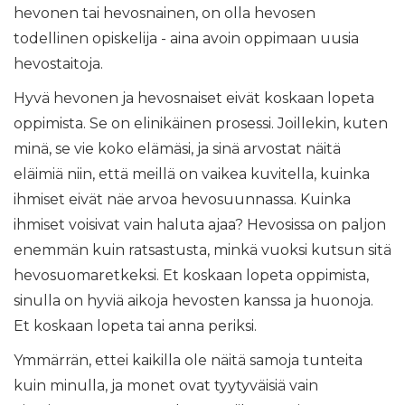
hevonen tai hevosnainen, on olla hevosen
todellinen opiskelija - aina avoin oppimaan uusia
hevostaitoja.
Hyvä hevonen ja hevosnaiset eivät koskaan lopeta
oppimista. Se on elinikäinen prosessi. Joillekin, kuten
minä, se vie koko elämäsi, ja sinä arvostat näitä
eläimiä niin, että meillä on vaikea kuvitella, kuinka
ihmiset eivät näe arvoa hevosuunnassa. Kuinka
ihmiset voisivat vain haluta ajaa? Hevosissa on paljon
enemmän kuin ratsastusta, minkä vuoksi kutsun sitä
hevosuomaretkeksi. Et koskaan lopeta oppimista,
sinulla on hyviä aikoja hevosten kanssa ja huonoja.
Et koskaan lopeta tai anna periksi.
Ymmärrän, ettei kaikilla ole näitä samoja tunteita
kuin minulla, ja monet ovat tyytyväisiä vain