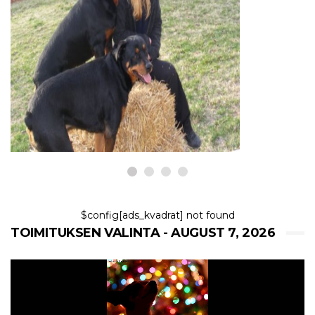
KOIRAT
Miksi koirani kuuntelee vain
miehiä?
7,2026
$config[ads_kvadrat] not found
TOIMITUKSEN VALINTA - AUGUST 7, 2026