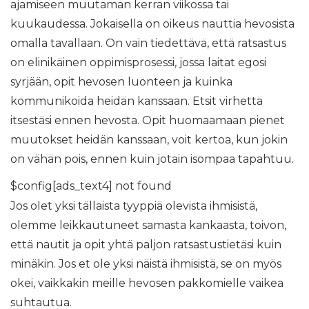
ajamiseen muutaman kerran viikossa tai
kuukaudessa. Jokaisella on oikeus nauttia hevosista
omalla tavallaan. On vain tiedettävä, että ratsastus
on elinikäinen oppimisprosessi, jossa laitat egosi
syrjään, opit hevosen luonteen ja kuinka
kommunikoida heidän kanssaan. Etsit virhettä
itsestäsi ennen hevosta. Opit huomaamaan pienet
muutokset heidän kanssaan, voit kertoa, kun jokin
on vähän pois, ennen kuin jotain isompaa tapahtuu.
$config[ads_text4] not found
Jos olet yksi tällaista tyyppiä olevista ihmisistä,
olemme leikkautuneet samasta kankaasta, toivon,
että nautit ja opit yhtä paljon ratsastustietäsi kuin
minäkin. Jos et ole yksi näistä ihmisistä, se on myös
okei, vaikkakin meille hevosen pakkomielle vaikea
suhtautua.