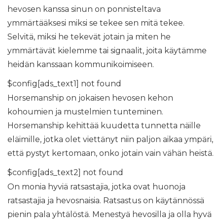
hevosen kanssa sinun on ponnisteltava
ymmärtääksesi miksi se tekee sen mitä tekee.
Selvitä, miksi he tekevät jotain ja miten he
ymmärtävät kielemme tai signaalit, joita käytämme
heidän kanssaan kommunikoimiseen.
$config[ads_text1] not found
Horsemanship on jokaisen hevosen kehon
kohoumien ja mustelmien tunteminen.
Horsemanship kehittää kuudetta tunnetta näille
eläimille, jotka olet viettänyt niin paljon aikaa ympäri,
että pystyt kertomaan, onko jotain vain vähän heistä.
$config[ads_text2] not found
On monia hyviä ratsastajia, jotka ovat huonoja
ratsastajia ja hevosnaisia. Ratsastus on käytännössä
pienin pala yhtälöstä. Menestyä hevosilla ja olla hyvä