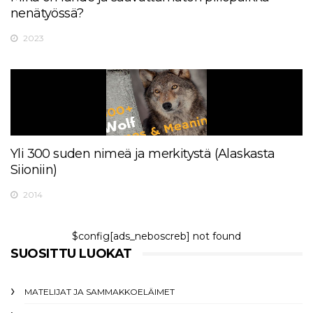
nenätyössä?
2023
Yli 300 suden nimeä ja merkitystä (Alaskasta
Siioniin)
2014
$config[ads_neboscreb] not found
SUOSITTU LUOKAT
MATELIJAT JA SAMMAKKOELÄIMET