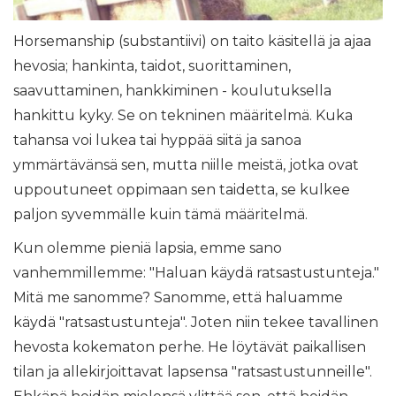
Horsemanship (substantiivi) on taito käsitellä ja ajaa
hevosia; hankinta, taidot, suorittaminen,
saavuttaminen, hankkiminen - koulutuksella
hankittu kyky. Se on tekninen määritelmä. Kuka
tahansa voi lukea tai hyppää siitä ja sanoa
ymmärtävänsä sen, mutta niille meistä, jotka ovat
uppoutuneet oppimaan sen taidetta, se kulkee
paljon syvemmälle kuin tämä määritelmä.
Kun olemme pieniä lapsia, emme sano
vanhemmillemme: "Haluan käydä ratsastustunteja."
Mitä me sanomme? Sanomme, että haluamme
käydä "ratsastustunteja". Joten niin tekee tavallinen
hevosta kokematon perhe. He löytävät paikallisen
tilan ja allekirjoittavat lapsensa "ratsastustunneille".