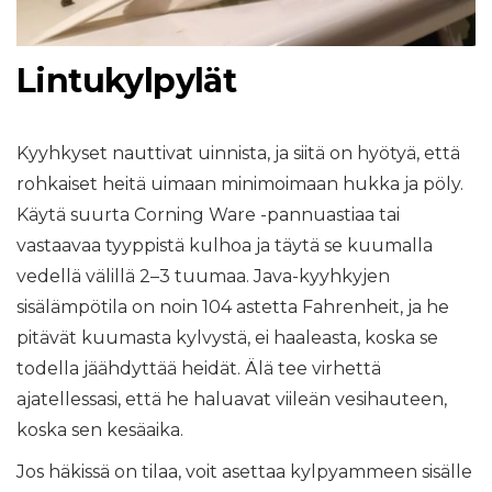
Lintukylpylät
Kyyhkyset nauttivat uinnista, ja siitä on hyötyä, että
rohkaiset heitä uimaan minimoimaan hukka ja pöly.
Käytä suurta Corning Ware -pannuastiaa tai
vastaavaa tyyppistä kulhoa ja täytä se kuumalla
vedellä välillä 2–3 tuumaa. Java-kyyhkyjen
sisälämpötila on noin 104 astetta Fahrenheit, ja he
pitävät kuumasta kylvystä, ei haaleasta, koska se
todella jäähdyttää heidät. Älä tee virhettä
ajatellessasi, että he haluavat viileän vesihauteen,
koska sen kesäaika.
Jos häkissä on tilaa, voit asettaa kylpyammeen sisälle