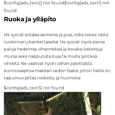
$config[ads_text2] not found$config[ads_text1] not
found
Ruoka ja ylläpito
He syövät erilaisia ​​siemeniä ja jyviä, mikä tekee niistä
ruokinnan yksinkertaiseksi. He syövät myös pieniä
paloja hedelmiä, vihanneksia ja kovaksi keitettyjä
munia sekä nappuloita ituja tai muita syötäviä
vihreitä. Ne vaativat hyvin vähän päivittäistä
kunnossapitoa makean veden lisäksi, johon heillä on
taipumus jättää roiskeita, ja huomiota.
$config[ads_text3] not found