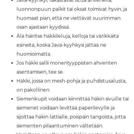
Java-kyyhkyt rakastavat istua ahvenella;
luonnonpuun palkit tai oksat toimivat hyvin, ja
huomaat pian, että ne viettävät suurimman
osan ajastaan ​​kyydissä.
Älä häiritse häkkileluja, kelloja tai värikkäitä
esineitä, koska Java-kyyhkysi jättää ne
huomioimatta.
Jos häkki sallii monentyyppisten ahventen
asentamisen, tee se.
Häkki, jossa on mesh-pohja ja puhdistusalusta,
on pakollinen.
Siemenkupit voidaan kiinnittää häkin sivuille tai
siemenet voidaan levittää paperilevylle ja
sijoittaa häkin lattialle, poispäin tangoista, jotta
siementen pilaantuminen vältetään.