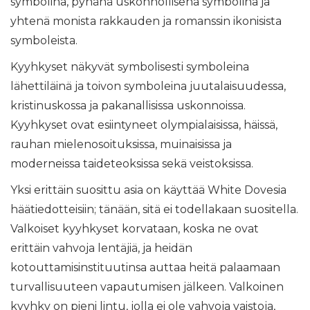
symbolina, pyhänä uskonnollisena symbolina ja
yhtenä monista rakkauden ja romanssin ikonisista
symboleista.
Kyyhkyset näkyvät symbolisesti symboleina
lähettiläinä ja toivon symboleina juutalaisuudessa,
kristinuskossa ja pakanallisissa uskonnoissa.
Kyyhkyset ovat esiintyneet olympialaisissa, häissä,
rauhan mielenosoituksissa, muinaisissa ja
moderneissa taideteoksissa sekä veistoksissa.
Yksi erittäin suosittu asia on käyttää White Dovesia
häätiedotteisiin; tänään, sitä ei todellakaan suositella.
Valkoiset kyyhkyset korvataan, koska ne ovat
erittäin vahvoja lentäjiä, ja heidän
kotouttamisinstituutinsa auttaa heitä palaamaan
turvallisuuteen vapautumisen jälkeen. Valkoinen
kyyhky on pieni lintu, jolla ei ole vahvoja vaistoja,