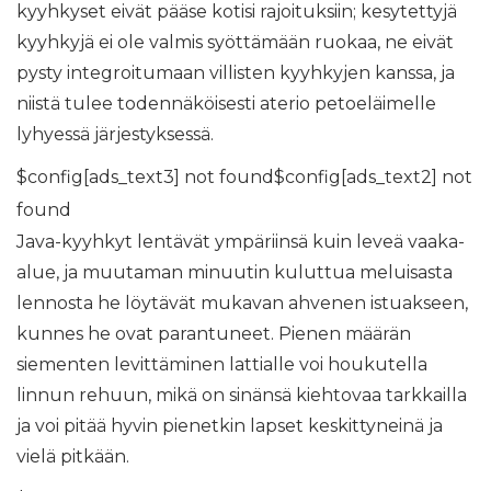
kyyhkyset eivät pääse kotisi rajoituksiin; kesytettyjä
kyyhkyjä ei ole valmis syöttämään ruokaa, ne eivät
pysty integroitumaan villisten kyyhkyjen kanssa, ja
niistä tulee todennäköisesti aterio petoeläimelle
lyhyessä järjestyksessä.
$config[ads_text3] not found$config[ads_text2] not
found
Java-kyyhkyt lentävät ympäriinsä kuin leveä vaaka-
alue, ja muutaman minuutin kuluttua meluisasta
lennosta he löytävät mukavan ahvenen istuakseen,
kunnes he ovat parantuneet. Pienen määrän
siementen levittäminen lattialle voi houkutella
linnun rehuun, mikä on sinänsä kiehtovaa tarkkailla
ja voi pitää hyvin pienetkin lapset keskittyneinä ja
vielä pitkään.