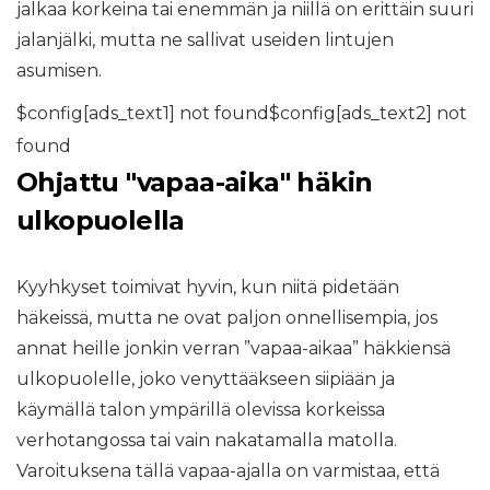
jalkaa korkeina tai enemmän ja niillä on erittäin suuri
jalanjälki, mutta ne sallivat useiden lintujen
asumisen.
$config[ads_text1] not found$config[ads_text2] not
found
Ohjattu "vapaa-aika" häkin
ulkopuolella
Kyyhkyset toimivat hyvin, kun niitä pidetään
häkeissä, mutta ne ovat paljon onnellisempia, jos
annat heille jonkin verran ”vapaa-aikaa” häkkiensä
ulkopuolelle, joko venyttääkseen siipiään ja
käymällä talon ympärillä olevissa korkeissa
verhotangossa tai vain nakatamalla matolla.
Varoituksena tällä vapaa-ajalla on varmistaa, että