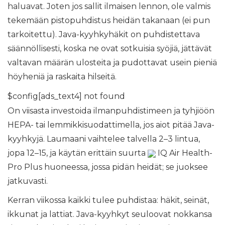
haluavat. Joten jos sallit ilmaisen lennon, ole valmis
tekemään pistopuhdistus heidän takanaan (ei pun
tarkoitettu). Java-kyyhkyhäkit on puhdistettava
säännöllisesti, koska ne ovat sotkuisia syöjiä, jättävät
valtavan määrän ulosteita ja pudottavat usein pieniä
höyheniä ja raskaita hilseitä.
$config[ads_text4] not found
On viisasta investoida ilmanpuhdistimeen ja tyhjiöön
HEPA- tai lemmikkisuodattimella, jos aiot pitää Java-
kyyhkyjä. Laumaani vaihtelee talvella 2–3 lintua,
jopa 12–15, ja käytän erittäin suurta
IQ Air Health-
Pro Plus huoneessa, jossa pidän heidät; se juoksee
jatkuvasti.
Kerran viikossa kaikki tulee puhdistaa: häkit, seinät,
ikkunat ja lattiat. Java-kyyhkyt seuloovat nokkansa