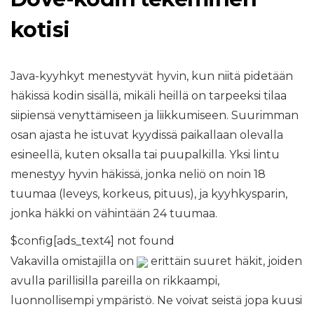
kotisi
Java-kyyhkyt menestyvät hyvin, kun niitä pidetään
häkissä kodin sisällä, mikäli heillä on tarpeeksi tilaa
siipiensä venyttämiseen ja liikkumiseen. Suurimman
osan ajasta he istuvat kyydissä paikallaan olevalla
esineellä, kuten oksalla tai puupalkilla. Yksi lintu
menestyy hyvin häkissä, jonka neliö on noin 18
tuumaa (leveys, korkeus, pituus), ja kyyhkysparin,
jonka häkki on vähintään 24 tuumaa.
$config[ads_text4] not found
Vakavilla omistajilla on
erittäin suuret häkit, joiden
avulla parillisilla pareilla on rikkaampi,
luonnollisempi ympäristö. Ne voivat seistä jopa kuusi