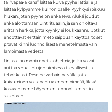
tai “vapaa-aikana” laittaa kuiva pyyhe lattialle ja
laittaa kylpyamme kulhon päälle. Kyyhkysi roiskuu
hiukan, joten pyyhe on ehkäisevä. Aluksi joudut
ehkä aloittamaan uintirituaalin, ja sen on oltava
erittäin herkkä, jotta kyyhky ei loukkaannu. Jotkut
ehdottavat erittäin mieto saippuan käyttöä; toiset
pitävät kiinni luonnollisesta menetelmästä vain
lämpimästä vedestä.
Linjassa on monia opetusohjelmia, jotka voivat
auttaa sinua lintujen uimisessa turvallisesti ja
tehokkaasti. Pese ne varhain päivällä, jotta
kuivuminen voi tapahtua ennen pimeää, äläkä
koskaan mene höyhenien luonnollisen reitin
suuntaan.