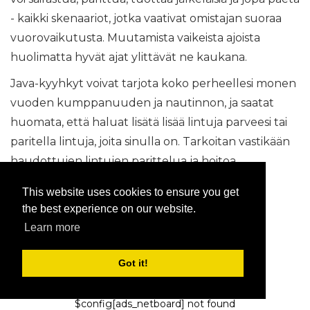
- kaikki skenaariot, jotka vaativat omistajan suoraa
vuorovaikutusta. Muutamista vaikeista ajoista
huolimatta hyvät ajat ylittävät ne kaukana.
Java-kyyhkyt voivat tarjota koko perheellesi monen
vuoden kumppanuuden ja nautinnon, ja saatat
huomata, että haluat lisätä lisää lintuja parveesi tai
paritella lintuja, joita sinulla on. Tarkoitan vastikään
haudottujen lintujen parittelua ja hoitoa
tulevaisuuden napakeskuksessa.
This website uses cookies to ensure you get
the best experience on our website.
Tunnisteet:
jyrsijät
Sekalainen
Lemmikkien
Learn more
omistaminen
Got it!
$config[ads_netboard] not found