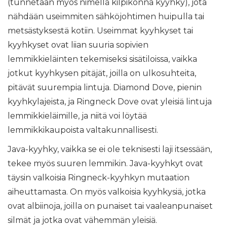
(tunnetaan myös nimellä kilpikonna kyyhky), jota
nähdään useimmiten sähköjohtimen huipulla tai
metsästyksestä kotiin. Useimmat kyyhkyset tai
kyyhkyset ovat liian suuria sopivien
lemmikkieläinten tekemiseksi sisätiloissa, vaikka
jotkut kyyhkysen pitäjät, joilla on ulkosuhteita,
pitävät suurempia lintuja. Diamond Dove, pienin
kyyhkylajeista, ja Ringneck Dove ovat yleisiä lintuja
lemmikkieläimille, ja niitä voi löytää
lemmikkikaupoista valtakunnallisesti.
Java-kyyhky, vaikka se ei ole teknisesti laji itsessään,
tekee myös suuren lemmikin. Java-kyyhkyt ovat
täysin valkoisia Ringneck-kyyhkyn mutaation
aiheuttamasta. On myös valkoisia kyyhkysiä, jotka
ovat albiinoja, joilla on punaiset tai vaaleanpunaiset
silmät ja jotka ovat vähemmän yleisiä.