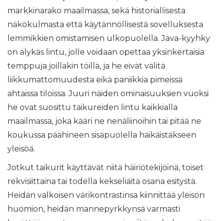
markkinarako maailmassa, sekä historiallisesta
näkökulmasta että käytännöllisestä sovelluksesta
lemmikkien omistamisen ulkopuolella. Java-kyyhky
on älykäs lintu, jolle voidaan opettaa yksinkertaisia ​​
temppuja joillakin töillä, ja he eivät välitä
liikkumattomuudesta eikä paniikkia pimeissä
ahtaissa tiloissa. Juuri näiden ominaisuuksien vuoksi
he ovat suosittu taikureiden lintu kaikkialla
maailmassa, joka kääri ne nenäliinoihin tai pitää ne
koukussa päähineen sisäpuolella häikäistäkseen
yleisöä.
Jotkut taikurit käyttävät niitä häiriötekijöinä, toiset
rekvisiittaina tai todella kekseliäitä osana esitystä.
Heidän valkoisen värikontrastinsa kiinnittää yleisön
huomion, heidän mannepyrkkynsä varmasti