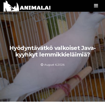
Men
Hyödyntävätkö valkoiset Java-
kyyhkyt lemmikkieläimiä?
August 6,2026