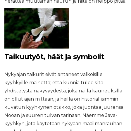
herättää muutaman naurun ja niitä on helppo pitää.
Taikuutyöt, häät ja symbolit
Nykyajan taikurit eivät antaneet valkoisille
kyyhkyille mainetta; että kunnia tulee siitä
yhdistetystä näkyvyydestä, joka näillä kauneuksilla
on ollut ajan mittaan, ja heillä on historiallisimmin
kuvatun kyyhkynen otsikko, joka juontaa juurensa
Nooan ja suuren tulvan tarinaan. Näemme Java-
kyyhkyn, jota käytetään nykyään maailmanrauhan