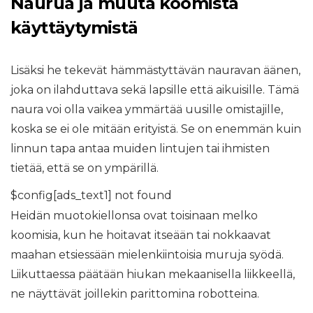
Naurua ja muuta koomista
käyttäytymistä
Lisäksi he tekevät hämmästyttävän nauravan äänen,
joka on ilahduttava sekä lapsille että aikuisille. Tämä
naura voi olla vaikea ymmärtää uusille omistajille,
koska se ei ole mitään erityistä. Se on enemmän kuin
linnun tapa antaa muiden lintujen tai ihmisten
tietää, että se on ympärillä.
$config[ads_text1] not found
Heidän muotokiellonsa ovat toisinaan melko
koomisia, kun he hoitavat itseään tai nokkaavat
maahan etsiessään mielenkiintoisia muruja syödä.
Liikuttaessa päätään hiukan mekaanisella liikkeellä,
ne näyttävät joillekin parittomina robotteina.