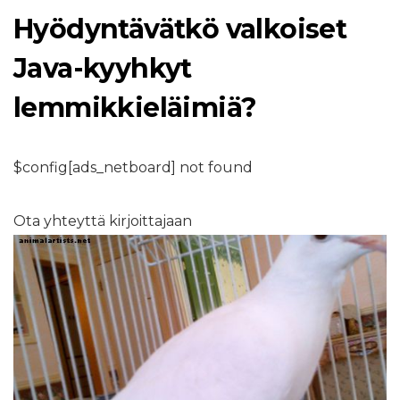
Hyödyntävätkö valkoiset
Java-kyyhkyt
lemmikkieläimiä?
$config[ads_netboard] not found
Ota yhteyttä kirjoittajaan