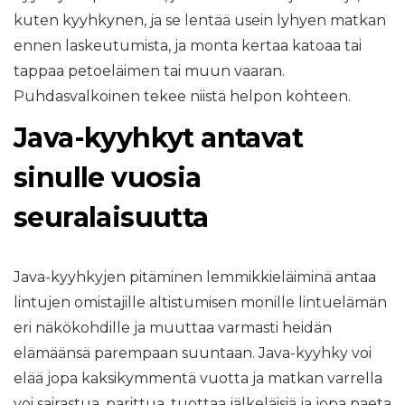
kuten kyyhkynen, ja se lentää usein lyhyen matkan
ennen laskeutumista, ja monta kertaa katoaa tai
tappaa petoeläimen tai muun vaaran.
Puhdasvalkoinen tekee niistä helpon kohteen.
Java-kyyhkyt antavat
sinulle vuosia
seuralaisuutta
Java-kyyhkyjen pitäminen lemmikkieläiminä antaa
lintujen omistajille altistumisen monille lintuelämän
eri näkökohdille ja muuttaa varmasti heidän
elämäänsä parempaan suuntaan. Java-kyyhky voi
elää jopa kaksikymmentä vuotta ja matkan varrella
voi sairastua, parittua, tuottaa jälkeläisiä ja jopa paeta