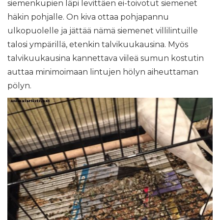
siemenkupien läpi levittäen ei-toivotut siemenet
häkin pohjalle. On kiva ottaa pohjapannu
ulkopuolelle ja jättää nämä siemenet villilintuille
talosi ympärillä, etenkin talvikuukausina. Myös
talvikuukausina kannettava viileä sumun kostutin
auttaa minimoimaan lintujen hölyn aiheuttaman
pölyn.