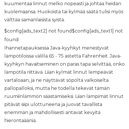
kuumentaa linnut melko nopeasti ja johtaa heidän
kuolemaansa. Huokoista tai kylmää säätä tulisi myös
välttää samanlaisista syistä.
$config[ads_text2] not found$config[ads_text1] not
found
Ihannetapauksessa Java-kyyhkyt menestyvät
lämpötiloissa välillä 65 - 75 astetta Fahrenheit. Java-
kyyhkyn havaitseminen on paras tapa selvittää, onko
lämpötila riittävä. Liian kylmät linnut lempeävät
vartaloaan, ja ne näyttävät söpöltä valkoiselta
pallopalloksi, mutta he todella tekevät tämän
ruumiinlämmön säästämiseksi. Liian lämpimät linnut
pitävät siipi ulottuneena ja juovat tavallista
enemmän ja mahdollisesti antavat kevyitä
hierontaääniä.