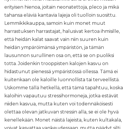
erityisen hienoa, joitain neonatettoja, pleco ja mikä
tahansa eläviä kantavia lajeja oli tuolloin suosittu.
Lemmikkikauppa, samoin kuin monet muut
harrastuksen harrastajat, halusivat kertoa ihmisille,
että heidän kalat saavat vain niin suuren kuin
heidän ympäröimänsä ympäristön, ja tämän
lausunnon surullinen osa on, että se on puoliksi
totta. Joidenkin trooppisten kalojen kasvu on
hidastunut pienessä ympäristössä ollessa. Tämä ei
kuitenkaan ole kaloille luonnollista tai terveellistä.
Uskomme tällä hetkellä, että tämä tapahtuu, koska
kaloihin vapautuu stressihormoneja, jotka estävät
niiden kasvua, mutta kuten voi todennäköisesti
olettaa olevan jatkuvan stressin alla, se ei ole hyvä
kenellekään. Monet näistä lajeista, kuten kultakala,
voivat kasvattaa vankeudessaan, mutta päädyt silti