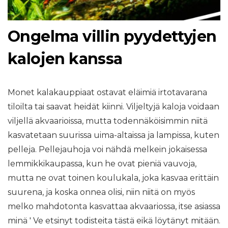
Ongelma villin pyydettyjen
kalojen kanssa
Monet kalakauppiaat ostavat eläimiä irtotavarana
tiloilta tai saavat heidät kiinni. Viljeltyjä kaloja voidaan
viljellä akvaarioissa, mutta todennäköisimmin niitä
kasvatetaan suurissa uima-altaissa ja lampissa, kuten
pelleja. Pellejauhoja voi nähdä melkein jokaisessa
lemmikkikaupassa, kun he ovat pieniä vauvoja,
mutta ne ovat toinen koulukala, joka kasvaa erittäin
suurena, ja koska onnea olisi, niin niitä on myös
melko mahdotonta kasvattaa akvaariossa, itse asiassa
minä ' Ve etsinyt todisteita tästä eikä löytänyt mitään.