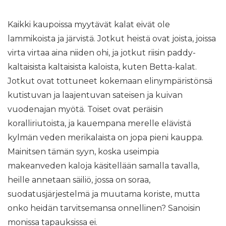
Kaikki kaupoissa myytävät kalat eivät ole
lammikoista ja järvistä. Jotkut heistä ovat joista, joissa
virta virtaa aina niiden ohi, ja jotkut riisin paddy-
kaltaisista kaltaisista kaloista, kuten Betta-kalat.
Jotkut ovat tottuneet kokemaan elinympäristönsä
kutistuvan ja laajentuvan sateisen ja kuivan
vuodenajan myötä. Toiset ovat peräisin
koralliriutoista, ja kauempana merelle elävistä
kylmän veden merikalaista on jopa pieni kauppa.
Mainitsen tämän syyn, koska useimpia
makeanveden kaloja käsitellään samalla tavalla,
heille annetaan säiliö, jossa on soraa,
suodatusjärjestelmä ja muutama koriste, mutta
onko heidän tarvitsemansa onnellinen? Sanoisin
monissa tapauksissa ei.