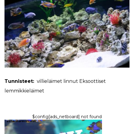
Tunnisteet:
villieläimet
linnut
Eksoottiset
lemmikkieläimet
$config[ads_netboard] not found