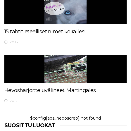
15 tähtitieteelliset nimet koirallesi
2018
Hevosharjoitteluvälineet: Martingales
2012
$config[ads_neboscreb] not found
SUOSITTU LUOKAT