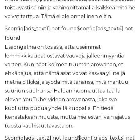
toistuvasti seiniin ja vahingoittamalla kaikkea mitä he
voivat tarttua. Tämä ei ole onnellinen eläin.
$config[ads_text1] not found$config[ads_text4] not
found
Lisäongelma on tosiasia, että useimmat
lemmikkikaupat ostavat vauvoja jälleenmyyntiä
varten. Kun näet kolmen tuuman arowanan, et
ehkä tajua, että nämä asiat voivat kasvaa yli neljä
metriä pitkiksi ja syödä mitä tahansa, mitä mahtuu
suuhun suuhunsa. Haluan huomauttaa täällä
olevan YouTube-videon arowanasta, joka syö
kuollutta pupua yhdellä kuopalla. En tiedä
kenestäkään muusta, mutta mielestäni vain ajatus
tuosta kauhistuttavasta on.
$config[ads_text2] not found$config[ads_text3] not