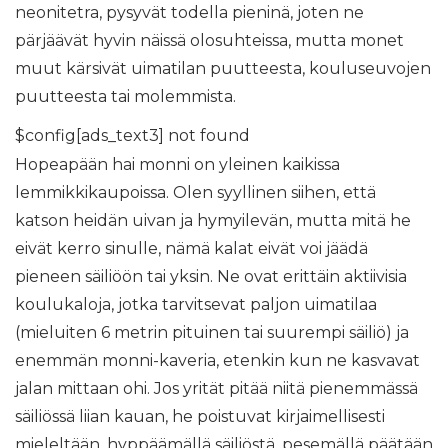
neonitetra, pysyvät todella pieninä, joten ne
pärjäävät hyvin näissä olosuhteissa, mutta monet
muut kärsivät uimatilan puutteesta, kouluseuvojen
puutteesta tai molemmista.
$config[ads_text3] not found
Hopeapään hai monni on yleinen kaikissa
lemmikkikaupoissa. Olen syyllinen siihen, että
katson heidän uivan ja hymyilevän, mutta mitä he
eivät kerro sinulle, nämä kalat eivät voi jäädä
pieneen säiliöön tai yksin. Ne ovat erittäin aktiivisia
koulukaloja, jotka tarvitsevat paljon uimatilaa
(mieluiten 6 metrin pituinen tai suurempi säiliö) ja
enemmän monni-kaveria, etenkin kun ne kasvavat
jalan mittaan ohi. Jos yrität pitää niitä pienemmässä
säiliössä liian kauan, he poistuvat kirjaimellisesti
mieleltään, hyppäämällä säiliöstä, pesemällä päätään