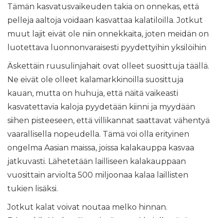
Tämän kasvatusvaikeuden takia on onnekas, että
pelleja aaltoja voidaan kasvattaa kalatiloilla. Jotkut
muut lajit eivät ole niin onnekkaita, joten meidän on
luotettava luonnonvaraisesti pyydettyihin yksilöihin
Äskettäin ruusulinjahait ovat olleet suosittuja täällä.
Ne eivät ole olleet kalamarkkinoilla suosittuja
kauan, mutta on huhuja, että näitä vaikeasti
kasvatettavia kaloja pyydetään kiinni ja myydään
siihen pisteeseen, että villikannat saattavat vähentyä
vaarallisella nopeudella. Tämä voi olla erityinen
ongelma Aasian maissa, joissa kalakauppa kasvaa
jatkuvasti. Lähetetään lailliseen kalakauppaan
vuosittain arviolta 500 miljoonaa kalaa laillisten
tukien lisäksi.
Jotkut kalat voivat noutaa melko hinnan.