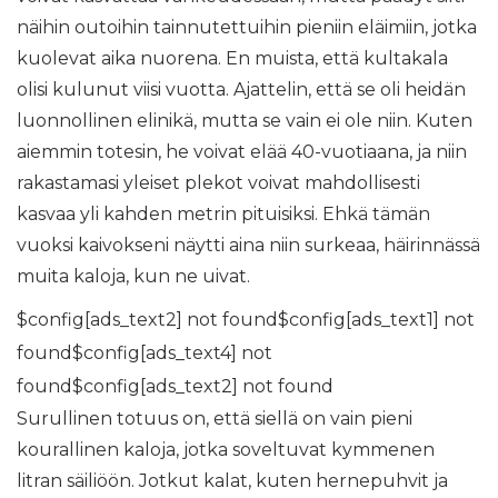
näihin outoihin tainnutettuihin pieniin eläimiin, jotka
kuolevat aika nuorena. En muista, että kultakala
olisi kulunut viisi vuotta. Ajattelin, että se oli heidän
luonnollinen elinikä, mutta se vain ei ole niin. Kuten
aiemmin totesin, he voivat elää 40-vuotiaana, ja niin
rakastamasi yleiset plekot voivat mahdollisesti
kasvaa yli kahden metrin pituisiksi. Ehkä tämän
vuoksi kaivokseni näytti aina niin surkeaa, häirinnässä
muita kaloja, kun ne uivat.
$config[ads_text2] not found$config[ads_text1] not
found$config[ads_text4] not
found$config[ads_text2] not found
Surullinen totuus on, että siellä on vain pieni
kourallinen kaloja, jotka soveltuvat kymmenen
litran säiliöön. Jotkut kalat, kuten hernepuhvit ja