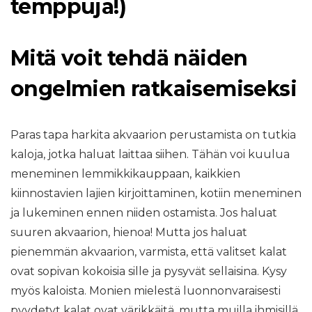
temppuja!)
Mitä voit tehdä näiden
ongelmien ratkaisemiseksi
Paras tapa harkita akvaarion perustamista on tutkia
kaloja, jotka haluat laittaa siihen. Tähän voi kuulua
meneminen lemmikkikauppaan, kaikkien
kiinnostavien lajien kirjoittaminen, kotiin meneminen
ja lukeminen ennen niiden ostamista. Jos haluat
suuren akvaarion, hienoa! Mutta jos haluat
pienemmän akvaarion, varmista, että valitset kalat
ovat sopivan kokoisia sille ja pysyvät sellaisina. Kysy
myös kaloista. Monien mielestä luonnonvaraisesti
pyydetyt kalat ovat värikkäitä, mutta muilla ihmisillä