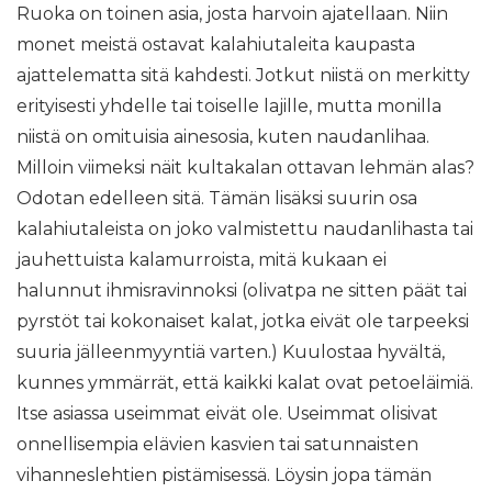
Ruoka on toinen asia, josta harvoin ajatellaan. Niin
monet meistä ostavat kalahiutaleita kaupasta
ajattelematta sitä kahdesti. Jotkut niistä on merkitty
erityisesti yhdelle tai toiselle lajille, mutta monilla
niistä on omituisia ainesosia, kuten naudanlihaa.
Milloin viimeksi näit kultakalan ottavan lehmän alas?
Odotan edelleen sitä. Tämän lisäksi suurin osa
kalahiutaleista on joko valmistettu naudanlihasta tai
jauhettuista kalamurroista, mitä kukaan ei
halunnut ihmisravinnoksi (olivatpa ne sitten päät tai
pyrstöt tai kokonaiset kalat, jotka eivät ole tarpeeksi
suuria jälleenmyyntiä varten.) Kuulostaa hyvältä,
kunnes ymmärrät, että kaikki kalat ovat petoeläimiä.
Itse asiassa useimmat eivät ole. Useimmat olisivat
onnellisempia elävien kasvien tai satunnaisten
vihanneslehtien pistämisessä. Löysin jopa tämän