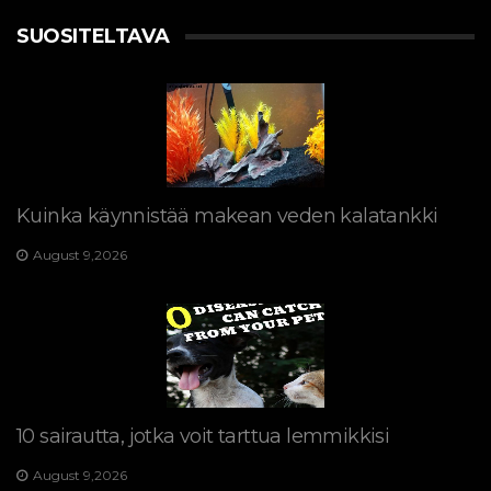
SUOSITELTAVA
Kuinka käynnistää makean veden kalatankki
August 9,2026
10 sairautta, jotka voit tarttua lemmikkisi
August 9,2026