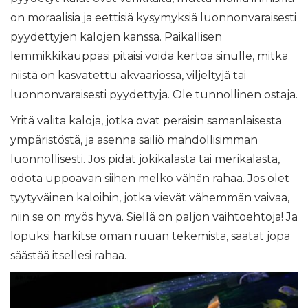
on moraalisia ja eettisiä kysymyksiä luonnonvaraisesti
pyydettyjen kalojen kanssa. Paikallisen
lemmikkikauppasi pitäisi voida kertoa sinulle, mitkä
niistä on kasvatettu akvaariossa, viljeltyjä tai
luonnonvaraisesti pyydettyjä. Ole tunnollinen ostaja.
Yritä valita kaloja, jotka ovat peräisin samanlaisesta
ympäristöstä, ja asenna säiliö mahdollisimman
luonnollisesti. Jos pidät jokikalasta tai merikalastä,
odota uppoavan siihen melko vähän rahaa. Jos olet
tyytyväinen kaloihin, jotka vievät vähemmän vaivaa,
niin se on myös hyvä. Siellä on paljon vaihtoehtoja! Ja
lopuksi harkitse oman ruuan tekemistä, saatat jopa
säästää itsellesi rahaa.