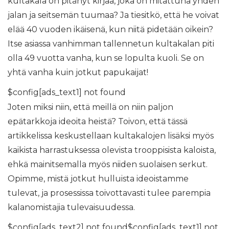
kultakala on pitänyt kirjaa, joka on mitattuna yhden
jalan ja seitsemän tuumaa? Ja tiesitkö, että he voivat
elää 40 vuoden ikäisenä, kun niitä pidetään oikein?
Itse asiassa vanhimman tallennetun kultakalan piti
olla 49 vuotta vanha, kun se lopulta kuoli. Se on
yhtä vanha kuin jotkut papukaijat!
$config[ads_text1] not found
Joten miksi niin, että meillä on niin paljon
epätarkkoja ideoita heistä? Toivon, että tässä
artikkelissa keskustellaan kultakalojen lisäksi myös
kaikista harrastuksessa olevista trooppisista kaloista,
ehkä mainitsemalla myös niiden suolaisen serkut.
Opimme, mistä jotkut hulluista ideoistamme
tulevat, ja prosessissa toivottavasti tulee parempia
kalanomistajia tulevaisuudessa.
$config[ads_text2] not found$config[ads_text1] not