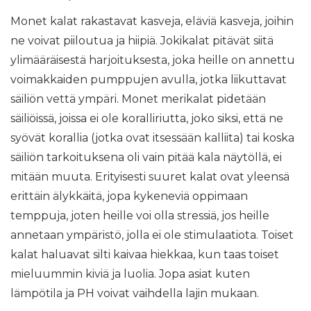
Monet kalat rakastavat kasveja, eläviä kasveja, joihin
ne voivat piiloutua ja hiipiä. Jokikalat pitävät siitä
ylimääräisestä harjoituksesta, joka heille on annettu
voimakkaiden pumppujen avulla, jotka liikuttavat
säiliön vettä ympäri. Monet merikalat pidetään
säiliöissä, joissa ei ole koralliriutta, joko siksi, että ne
syövät korallia (jotka ovat itsessään kalliita) tai koska
säiliön tarkoituksena oli vain pitää kala näytöllä, ei
mitään muuta. Erityisesti suuret kalat ovat yleensä
erittäin älykkäitä, jopa kykeneviä oppimaan
temppuja, joten heille voi olla stressiä, jos heille
annetaan ympäristö, jolla ei ole stimulaatiota. Toiset
kalat haluavat silti kaivaa hiekkaa, kun taas toiset
mieluummin kiviä ja luolia. Jopa asiat kuten
lämpötila ja PH voivat vaihdella lajin mukaan.