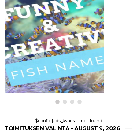
KALAT JA AKVAARIOT
300+ hauska ja fiksu kalan nimi
9,2026
$config[ads_kvadrat] not found
TOIMITUKSEN VALINTA - AUGUST 9, 2026