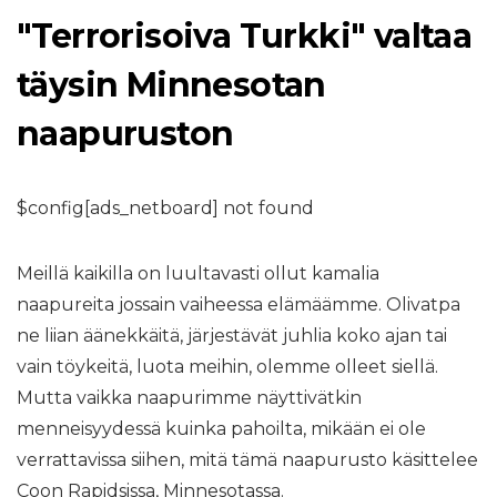
"Terrorisoiva Turkki" valtaa
täysin Minnesotan
naapuruston
$config[ads_netboard] not found
Meillä kaikilla on luultavasti ollut kamalia
naapureita jossain vaiheessa elämäämme. Olivatpa
ne liian äänekkäitä, järjestävät juhlia koko ajan tai
vain töykeitä, luota meihin, olemme olleet siellä.
Mutta vaikka naapurimme näyttivätkin
menneisyydessä kuinka pahoilta, mikään ei ole
verrattavissa siihen, mitä tämä naapurusto käsittelee
Coon Rapidsissa, Minnesotassa.