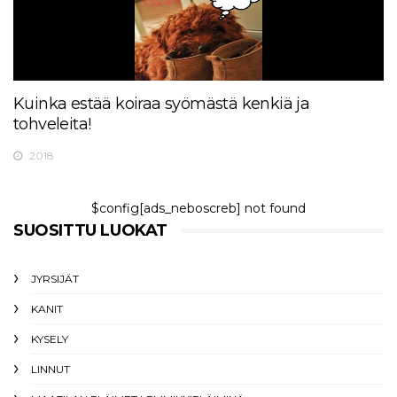
Kuinka estää koiraa syömästä kenkiä ja
tohveleita!
2018
$config[ads_neboscreb] not found
SUOSITTU LUOKAT
JYRSIJÄT
KANIT
KYSELY
LINNUT