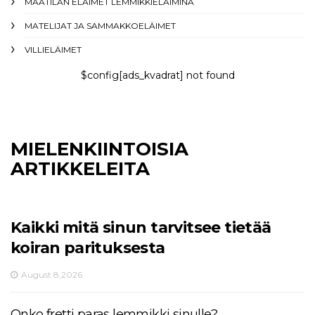
MAATILAN ELÄIMET LEMMIKKIELÄIMINÄ
MATELIJAT JA SAMMAKKOELÄIMET
VILLIELÄIMET
$config[ads_kvadrat] not found
MIELENKIINTOISIA
ARTIKKELEITA
Kaikki mitä sinun tarvitsee tietää
koiran parituksesta
August 8,2026
Onko fretti paras lemmikki sinulle?