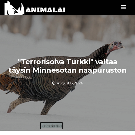
Men
"Terrorisoiva Turkki" valtaa
täysin Minnesotan naapuruston
August 8,2026