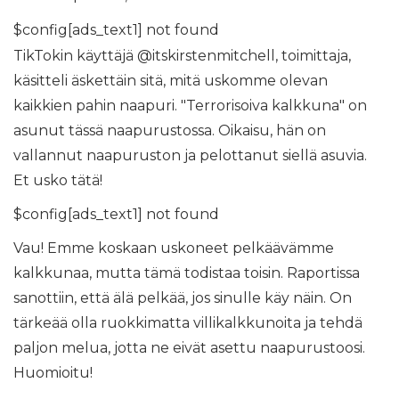
$config[ads_text1] not found
TikTokin käyttäjä @itskirstenmitchell, toimittaja,
käsitteli äskettäin sitä, mitä uskomme olevan
kaikkien pahin naapuri. "Terrorisoiva kalkkuna" on
asunut tässä naapurustossa. Oikaisu, hän on
vallannut naapuruston ja pelottanut siellä asuvia.
Et usko tätä!
$config[ads_text1] not found
Vau! Emme koskaan uskoneet pelkäävämme
kalkkunaa, mutta tämä todistaa toisin. Raportissa
sanottiin, että älä pelkää, jos sinulle käy näin. On
tärkeää olla ruokkimatta villikalkkunoita ja tehdä
paljon melua, jotta ne eivät asettu naapurustoosi.
Huomioitu!