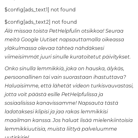
$config[ads_text1] not found
$config[ads_text2] not found
Älä missaa toista PetHelpfulin otsikkoa! Seuraa
meitä
Google Uutiset
napsauttamalla oikeassa
yläkulmassa olevaa tähteä nähdäksesi
viimeisimmät juuri sinulle kuratoitetut päivitykset.
Onko sinulla lemmikkiä, joka on hauska, älykäs,
persoonallinen tai vain suorastaan ​​ihastuttava?
Haluaisimme, että lähetät videon turkisvauvastasi,
jotta voit päästä esille PetHelpfulissa ja
sosiaalisissa kanavissamme!
Napsauta tästä
ladataksesi klipisi
ja jaa rakas lemmikkisi
maailman kanssa. Jos haluat lisää mielenkiintoisia
lemmikkiuutisia, muista liittyä palveluumme
uutiskirje
!