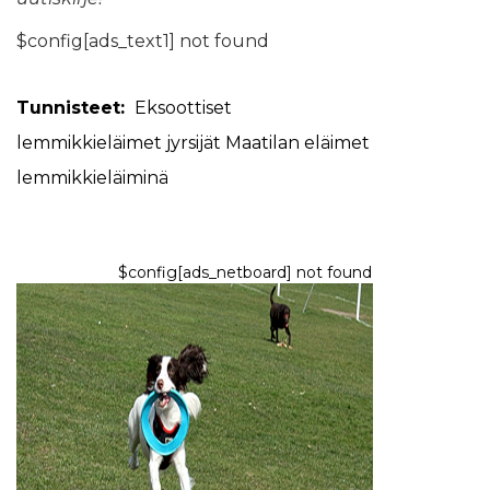
$config[ads_text1] not found
Tunnisteet:
Eksoottiset
lemmikkieläimet
jyrsijät
Maatilan eläimet
lemmikkieläiminä
$config[ads_netboard] not found