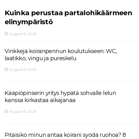
Kuinka perustaa partalohikäärmeen
elinympäristö
August 8,2026
Vinkkejä koiranpennun koulutukseen: WC,
laatikko, vingu ja pureskelu
August 8,2026
Kääpiöpinserin yritys hypätä sohvalle lelun
kanssa kirkastaa aikajanaa
August 8,2026
Pitäisikö minun antaa koirani syödä ruohoa? 8