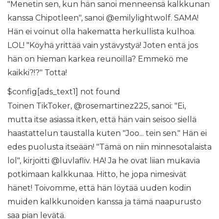
"Menetin sen, kun hän sanoi menneensä kalkkunan
kanssa Chipotleen", sanoi @emilylightwolf. SAMA!
Hän ei voinut olla hakematta herkullista kulhoa.
LOL! "Köyhä yrittää vain ystävystyä! Joten entä jos
hän on hieman karkea reunoilla? Emmekö me
kaikki?!?" Totta!
$config[ads_text1] not found
Toinen TikToker, @rosemartinez225, sanoi: "Ei,
mutta itse asiassa itken, että hän vain seisoo siellä
haastattelun taustalla kuten "Joo... tein sen." Hän ei
edes puolusta itseään! "Tämä on niin minnesotalaista
lol", kirjoitti @luvlafliv. HA! Ja he ovat liian mukavia
potkimaan kalkkunaa. Hitto, he jopa nimesivät
hänet! Toivomme, että hän löytää uuden kodin
muiden kalkkunoiden kanssa ja tämä naapurusto
saa pian levätä.