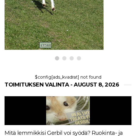
KOIRAT
Onko Fetch pelaaminen huonoa
koiralleni?
8,2026
$config[ads_kvadrat] not found
TOIMITUKSEN VALINTA - AUGUST 8, 2026
Mitä lemmikkisi Gerbil voi syödä? Ruokinta- ja