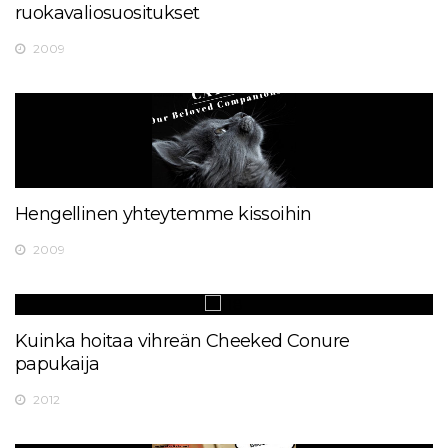
ruokavaliosuositukset
2009
Hengellinen yhteytemme kissoihin
2009
Kuinka hoitaa vihreän Cheeked Conure
papukaija
2012