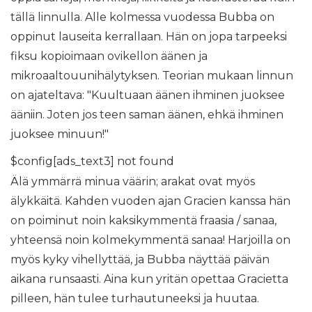
tällä linnulla. Alle kolmessa vuodessa Bubba on
oppinut lauseita kerrallaan. Hän on jopa tarpeeksi
fiksu kopioimaan ovikellon äänen ja
mikroaaltouunihälytyksen. Teorian mukaan linnun
on ajateltava: "Kuultuaan äänen ihminen juoksee
ääniin. Joten jos teen saman äänen, ehkä ihminen
juoksee minuun!"
$config[ads_text3] not found
Älä ymmärrä minua väärin; arakat ovat myös
älykkäitä. Kahden vuoden ajan Gracien kanssa hän
on poiminut noin kaksikymmentä fraasia / sanaa,
yhteensä noin kolmekymmentä sanaa! Harjoilla on
myös kyky vihellyttää, ja Bubba näyttää päivän
aikana runsaasti. Aina kun yritän opettaa Gracietta
pilleen, hän tulee turhautuneeksi ja huutaa.