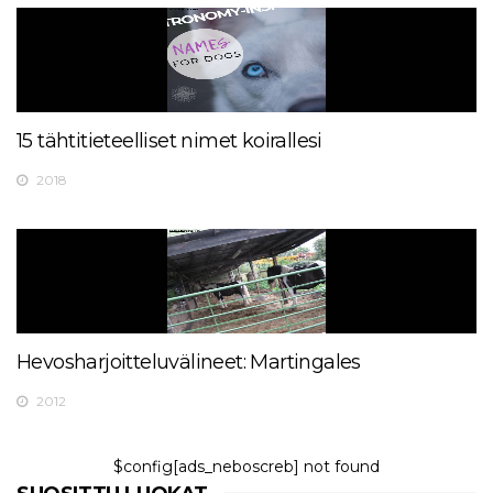
15 tähtitieteelliset nimet koirallesi
2018
Hevosharjoitteluvälineet: Martingales
2012
$config[ads_neboscreb] not found