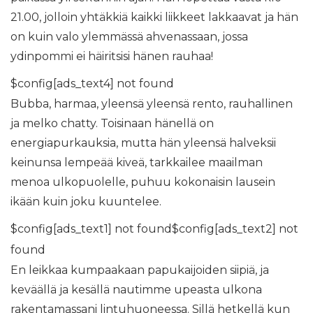
21.00, jolloin yhtäkkiä kaikki liikkeet lakkaavat ja hän
on kuin valo ylemmässä ahvenassaan, jossa
ydinpommi ei häiritsisi hänen rauhaa!
$config[ads_text4] not found
Bubba, harmaa, yleensä yleensä rento, rauhallinen
ja melko chatty. Toisinaan hänellä on
energiapurkauksia, mutta hän yleensä halveksii
keinunsa lempeää kiveä, tarkkailee maailman
menoa ulkopuolelle, puhuu kokonaisin lausein
ikään kuin joku kuuntelee.
$config[ads_text1] not found$config[ads_text2] not
found
En leikkaa kumpaakaan papukaijoiden siipiä, ja
keväällä ja kesällä nautimme upeasta ulkona
rakentamassani lintuhuoneessa. Sillä hetkellä kun