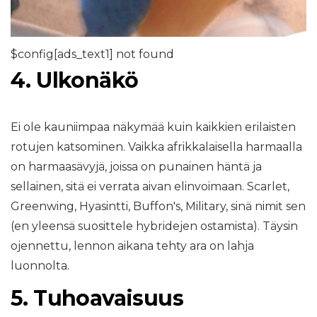
$config[ads_text1] not found
4. Ulkonäkö
Ei ole kauniimpaa näkymää kuin kaikkien erilaisten
rotujen katsominen. Vaikka afrikkalaisella harmaalla
on harmaasävyjä, joissa on punainen häntä ja
sellainen, sitä ei verrata aivan elinvoimaan. Scarlet,
Greenwing, Hyasintti, Buffon's, Military, sinä nimit sen
(en yleensä suosittele hybridejen ostamista). Täysin
ojennettu, lennon aikana tehty ara on lahja
luonnolta.
5. Tuhoavaisuus