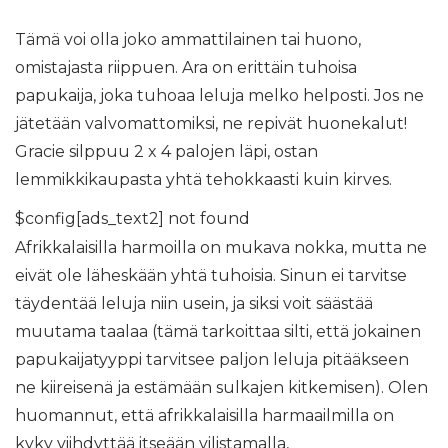
Tämä voi olla joko ammattilainen tai huono,
omistajasta riippuen. Ara on erittäin tuhoisa
papukaija, joka tuhoaa leluja melko helposti. Jos ne
jätetään valvomattomiksi, ne repivät huonekalut!
Gracie silppuu 2 x 4 palojen läpi, ostan
lemmikkikaupasta yhtä tehokkaasti kuin kirves.
$config[ads_text2] not found
Afrikkalaisilla harmoilla on mukava nokka, mutta ne
eivät ole läheskään yhtä tuhoisia. Sinun ei tarvitse
täydentää leluja niin usein, ja siksi voit säästää
muutama taalaa (tämä tarkoittaa silti, että jokainen
papukaijatyyppi tarvitsee paljon leluja pitääkseen
ne kiireisenä ja estämään sulkajen kitkemisen). Olen
huomannut, että afrikkalaisilla harmaailmilla on
kyky viihdyttää itseään vilistamalla,