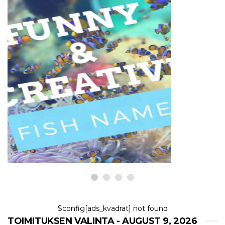
KALAT JA AKVAARIOT
300+ hauska ja fiksu kalan nimi
9,2026
$config[ads_kvadrat] not found
TOIMITUKSEN VALINTA - AUGUST 9, 2026