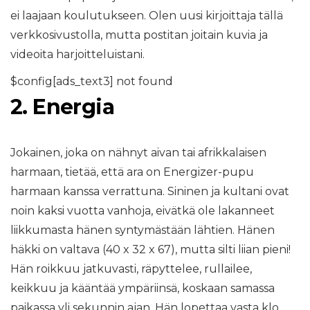
ei laajaan koulutukseen. Olen uusi kirjoittaja tällä
verkkosivustolla, mutta postitan joitain kuvia ja
videoita harjoitteluistani.
$config[ads_text3] not found
2. Energia
Jokainen, joka on nähnyt aivan tai afrikkalaisen
harmaan, tietää, että ara on Energizer-pupu
harmaan kanssa verrattuna. Sininen ja kultani ovat
noin kaksi vuotta vanhoja, eivätkä ole lakanneet
liikkumasta hänen syntymästään lähtien. Hänen
häkki on valtava (40 x 32 x 67), mutta silti liian pieni!
Hän roikkuu jatkuvasti, räpyttelee, rullailee,
keikkuu ja kääntää ympäriinsä, koskaan samassa
paikassa yli sekunnin ajan. Hän lopettaa vasta klo