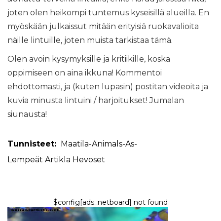
joten olen heikompi tuntemus kyseisillä alueilla. En
myöskään julkaissut mitään erityisiä ruokavalioita
näille lintuille, joten muista tarkistaa tämä.
Olen avoin kysymyksille ja kritiikille, koska
oppimiseen on aina ikkuna! Kommentoi
ehdottomasti, ja (kuten lupasin) postitan videoita ja
kuvia minusta lintuini / harjoitukset! Jumalan
siunausta!
Tunnisteet:
Maatila-Animals-As-
Lempeät
Artikla
Hevoset
$config[ads_netboard] not found