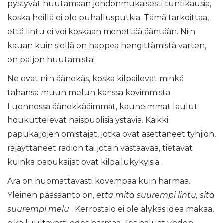
pystyvät huutamaan johdonmukaisesti tuntikausia,
koska heillä ei ole puhallusputkia. Tämä tarkoittaa,
että lintu ei voi koskaan menettää ääntään. Niin
kauan kuin siellä on happea hengittämistä varten,
on paljon huutamista!
Ne ovat niin äänekäs, koska kilpailevat minkä
tahansa muun melun kanssa kovimmista.
Luonnossa äänekkääimmät, kauneimmat laulut
houkuttelevat naispuolisia ystäviä. Kaikki
papukaijojen omistajat, jotka ovat asettaneet tyhjiön,
räjäyttäneet radion tai jotain vastaavaa, tietävät
kuinka papukaijat ovat kilpailukykyisiä.
Ara on huomattavasti kovempaa kuin harmaa.
Yleinen pääsääntö on,
että mitä suurempi lintu, sitä
suurempi melu
. Kerrostalo ei ole älykäs idea makaa,
eikä luultavasti edes harmaa. Jos haluat yhden