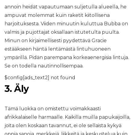
annoin heidät vapautumaan suljetulla alueella, he
ampuvat molemmat kuin raketit kiitollisena
harjoituksesta. Viiden minuutin kuluttua Bubba on
valmis ja pujottajat oksallaan istutetulta puulta.
Minun on kirjaimellisesti pyydettävä Gracie
estääkseen häntä lentämästä lintuhuoneen
ympärillä. Pidän parempana korkeaenergisia lintuja.
Se on todella nautinnollisempaa.
$config[ads_text2] not found
3. Äly
Tämä luokka on omistettu voimakkaasti
afrikkalaiselle harmaalle. Kaikilla muilla papukaijoilla,
joita olen koskaan tavannut, ei ole sellaista kykyä
oppia sanoja, merkkejä, liikkeitä ja keskustelua kuin