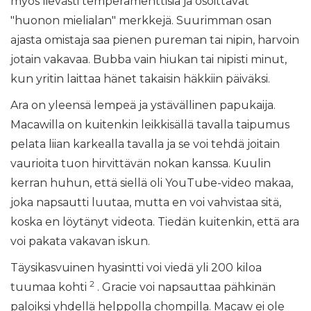
myös lievästi temperamenttisia ja osoittavat
"huonon mielialan" merkkejä. Suurimman osan
ajasta omistaja saa pienen pureman tai nipin, harvoin
jotain vakavaa. Bubba vain hiukan tai nipisti minut,
kun yritin laittaa hänet takaisin häkkiin päiväksi.
Ara on yleensä lempeä ja ystävällinen papukaija.
Macawilla on kuitenkin leikkisällä tavalla taipumus
pelata liian karkealla tavalla ja se voi tehdä joitain
vaurioita tuon hirvittävän nokan kanssa. Kuulin
kerran huhun, että siellä oli YouTube-video makaa,
joka napsautti luutaa, mutta en voi vahvistaa sitä,
koska en löytänyt videota. Tiedän kuitenkin, että ara
voi pakata vakavan iskun.
Täysikasvuinen hyasintti voi viedä yli 200 kiloa
2
tuumaa kohti
. Gracie voi napsauttaa pähkinän
paloiksi yhdellä helppolla chompilla. Macaw ei ole