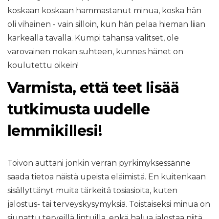
koskaan koskaan hammastanut minua, koska hän
oli vihainen - vain silloin, kun hän pelaa hieman liian
karkealla tavalla. Kumpi tahansa valitset, ole
varovainen nokan suhteen, kunnes hänet on
koulutettu oikein!
Varmista, että teet lisää
tutkimusta uudelle
lemmikillesi!
Toivon auttani jonkin verran pyrkimyksessänne
saada tietoa näistä upeista eläimistä. En kuitenkaan
sisällyttänyt muita tärkeitä tosiasioita, kuten
jalostus- tai terveyskysymyksiä. Toistaiseksi minua on
siunattu terveillä lintuilla, enkä halua jalostaa niitä,