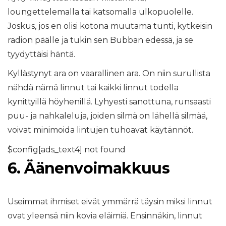
loungettelemalla tai katsomalla ulkopuolelle.
Joskus, jos en olisi kotona muutama tunti, kytkeisin
radion päälle ja tukin sen Bubban edessä, ja se
tyydyttäisi häntä.
Kyllästynyt ara on vaarallinen ara. On niin surullista
nähdä nämä linnut tai kaikki linnut todella
kynittyillä höyhenillä. Lyhyesti sanottuna, runsaasti
puu- ja nahkaleluja, joiden silmä on lähellä silmää,
voivat minimoida lintujen tuhoavat käytännöt.
$config[ads_text4] not found
6. Äänenvoimakkuus
Useimmat ihmiset eivät ymmärrä täysin miksi linnut
ovat yleensä niin kovia eläimiä. Ensinnäkin, linnut