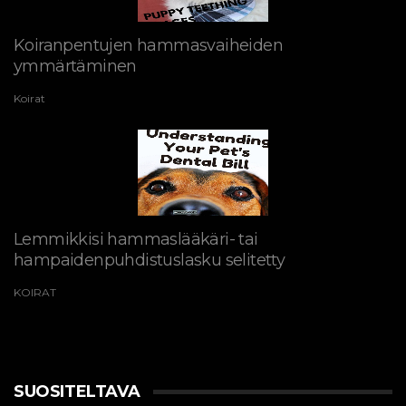
Koiranpentujen hammasvaiheiden
ymmärtäminen
Koirat
Lemmikkisi hammaslääkäri- tai
hampaidenpuhdistuslasku selitetty
KOIRAT
SUOSITELTAVA