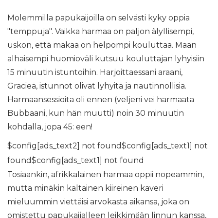
Molemmilla papukaijoilla on selvästi kyky oppia
"temppuja". Vaikka harmaa on paljon älyllisempi,
uskon, että makaa on helpompi kouluttaa. Maan
alhaisempi huomioväli kutsuu kouluttajan lyhyisiin
15 minuutin istuntoihin. Harjoittaessani araani,
Gracieä, istunnot olivat lyhyitä ja nautinnollisia.
Harmaansessioita oli ennen (veljeni vei harmaata
Bubbaani, kun hän muutti) noin 30 minuutin
kohdalla, jopa 45: een!
$config[ads_text2] not found$config[ads_text1] not
found$config[ads_text1] not found
Tosiaankin, afrikkalainen harmaa oppii nopeammin,
mutta minäkin kaltainen kiireinen kaveri
mieluummin viettäisi arvokasta aikansa, joka on
omistettu papukaijalleen leikkimään linnun kanssa,