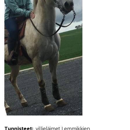
Tunnisteet:
villieläimet
Lemmikkien