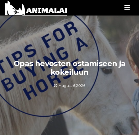
Men
Opas hevosten ostamiseen ja
kokeiluun
August 6,2026