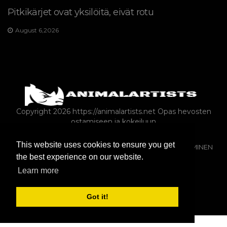
Pitkikärjet ovat yksilöitä, eivät rotu
August 6,2026
Copyright 2026 https://animalartists.net
Opas hevosten
ostamiseen ja kokeiluun
This website uses cookies to ensure you get
KOIRAT
KISSAT
JYRSIJÄT
LEMMIKKIEN OMISTAMINEN
the best experience on our website.
EKSOOTTISET LEMMIKKIELÄIMET
HEVOSET
Learn more
KALAT JA AKVAARIOT
ARTIKLA
Got it!