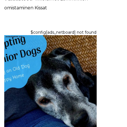
omistaminen
Kissat
$config[ads_netboard] not found
KOIRAT
Vanhempi koiran pelastus:
Vanhemman koiran
adoptiohyödyt
6,2026