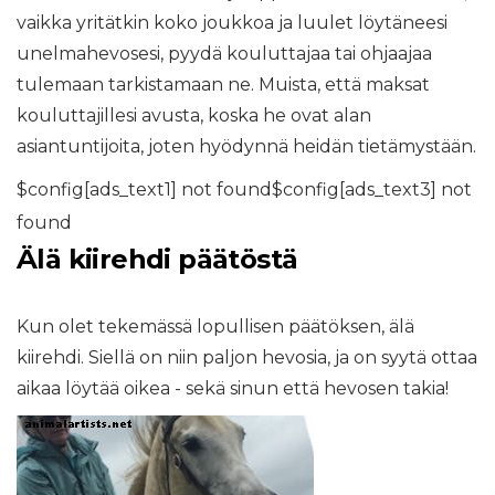
vaikka yritätkin koko joukkoa ja luulet löytäneesi
unelmahevosesi, pyydä kouluttajaa tai ohjaajaa
tulemaan tarkistamaan ne. Muista, että maksat
kouluttajillesi avusta, koska he ovat alan
asiantuntijoita, joten hyödynnä heidän tietämystään.
$config[ads_text1] not found$config[ads_text3] not
found
Älä kiirehdi päätöstä
Kun olet tekemässä lopullisen päätöksen, älä
kiirehdi. Siellä on niin paljon hevosia, ja on syytä ottaa
aikaa löytää oikea - sekä sinun että hevosen takia!