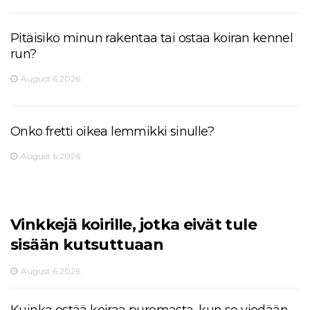
Pitäisikö minun rakentaa tai ostaa koiran kennel
run?
August 6,2026
Onko fretti oikea lemmikki sinulle?
August 6,2026
Vinkkejä koirille, jotka eivät tule
sisään kutsuttuaan
August 6,2026
Kuinka estää koiraa puremasta, kun se viedään