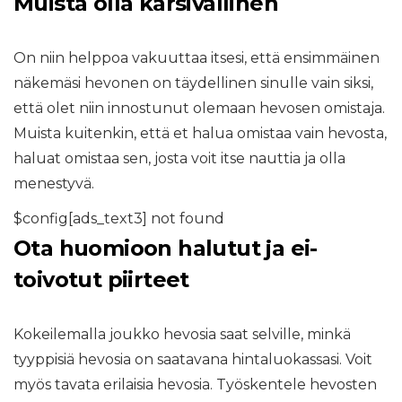
Muista olla kärsivällinen
On niin helppoa vakuuttaa itsesi, että ensimmäinen
näkemäsi hevonen on täydellinen sinulle vain siksi,
että olet niin innostunut olemaan hevosen omistaja.
Muista kuitenkin, että et halua omistaa vain hevosta,
haluat omistaa sen, josta voit itse nauttia ja olla
menestyvä.
$config[ads_text3] not found
Ota huomioon halutut ja ei-
toivotut piirteet
Kokeilemalla joukko hevosia saat selville, minkä
tyyppisiä hevosia on saatavana hintaluokassasi. Voit
myös tavata erilaisia ​​hevosia. Työskentele hevosten