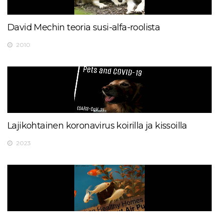
David Mechin teoria susi-alfa-roolista
2010
Lajikohtainen koronavirus koirilla ja kissoilla
2023