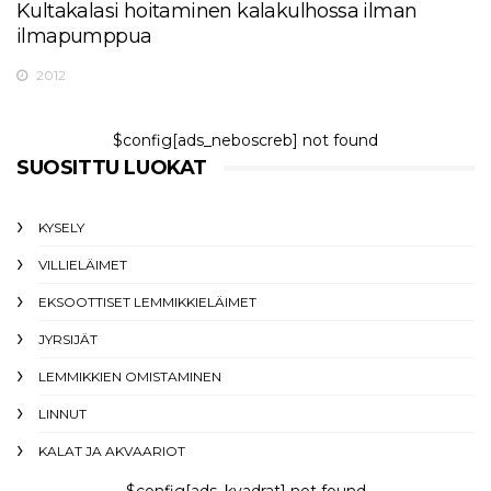
Kultakalasi hoitaminen kalakulhossa ilman
ilmapumppua
2012
$config[ads_neboscreb] not found
SUOSITTU LUOKAT
KYSELY
VILLIELÄIMET
EKSOOTTISET LEMMIKKIELÄIMET
JYRSIJÄT
LEMMIKKIEN OMISTAMINEN
LINNUT
KALAT JA AKVAARIOT
$config[ads_kvadrat] not found