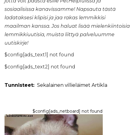
jotta voit päästä esille PetHelpfulissa ja
sosiaalisissa kanavissamme!
Napsauta tästä
ladataksesi klipisi
ja jaa rakas lemmikkisi
maailman kanssa. Jos haluat lisää mielenkiintoisia
lemmikkiuutisia, muista liittyä palveluumme
uutiskirje
!
$config[ads_text1] not found
$config[ads_text2] not found
Tunnisteet:
Sekalainen
villieläimet
Artikla
$config[ads_netboard] not found