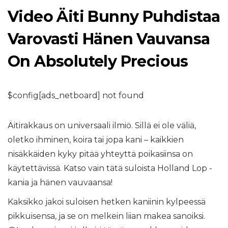
Video Äiti Bunny Puhdistaa
Varovasti Hänen Vauvansa
On Absolutely Precious
$config[ads_netboard] not found
Äitirakkaus on universaali ilmiö. Sillä ei ole väliä,
oletko ihminen, koira tai jopa kani – kaikkien
nisäkkäiden kyky pitää yhteyttä poikasiinsa on
käytettävissä. Katso vain tätä suloista Holland Lop -
kania ja hänen vauvaansa!
Kaksikko jakoi suloisen hetken kaniinin kylpeessä
pikkuisensa, ja se on melkein liian makea sanoiksi.