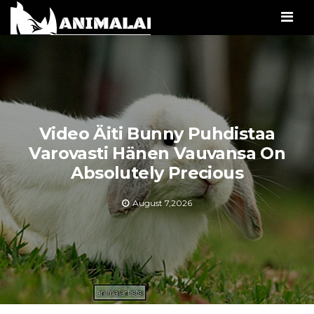
Men
Video Äiti Bunny Puhdistaa
Varovasti Hänen Vauvansa On
Absolutely Precious
August 7,2026