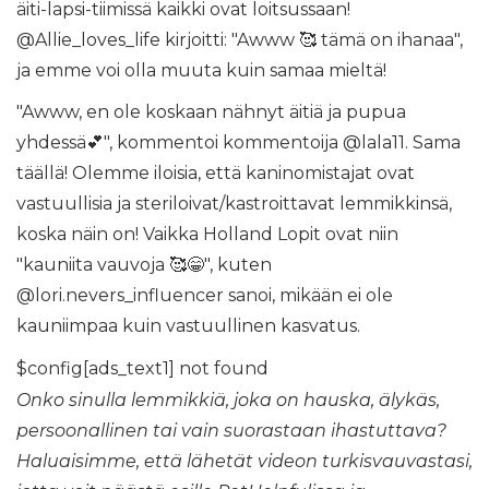
äiti-lapsi-tiimissä kaikki ovat loitsussaan!
@Allie_loves_life kirjoitti: "Awww 🥰 tämä on ihanaa",
ja emme voi olla muuta kuin samaa mieltä!
"Awww, en ole koskaan nähnyt äitiä ja pupua
yhdessä💕", kommentoi kommentoija @lala11. Sama
täällä! Olemme iloisia, että kaninomistajat ovat
vastuullisia ja steriloivat/kastroittavat lemmikkinsä,
koska näin on! Vaikka Holland Lopit ovat niin
"kauniita vauvoja 🥰😁", kuten
@lori.nevers_influencer sanoi, mikään ei ole
kauniimpaa kuin vastuullinen kasvatus.
$config[ads_text1] not found
Onko sinulla lemmikkiä, joka on hauska, älykäs,
persoonallinen tai vain suorastaan ​​ihastuttava?
Haluaisimme, että lähetät videon turkisvauvastasi,