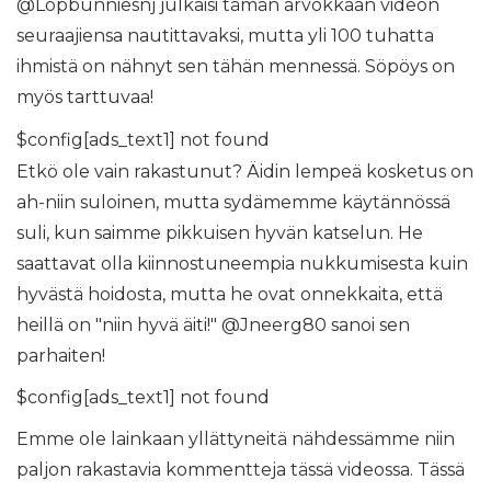
@Lopbunniesnj julkaisi tämän arvokkaan videon
seuraajiensa nautittavaksi, mutta yli 100 tuhatta
ihmistä on nähnyt sen tähän mennessä. Söpöys on
myös tarttuvaa!
$config[ads_text1] not found
Etkö ole vain rakastunut? Äidin lempeä kosketus on
ah-niin suloinen, mutta sydämemme käytännössä
suli, kun saimme pikkuisen hyvän katselun. He
saattavat olla kiinnostuneempia nukkumisesta kuin
hyvästä hoidosta, mutta he ovat onnekkaita, että
heillä on "niin hyvä äiti!" @Jneerg80 sanoi sen
parhaiten!
$config[ads_text1] not found
Emme ole lainkaan yllättyneitä nähdessämme niin
paljon rakastavia kommentteja tässä videossa. Tässä