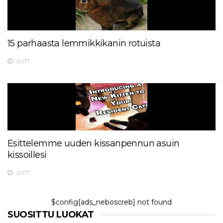
15 parhaasta lemmikkikanin rotuista
2017
Esittelemme uuden kissanpennun asuin
kissoillesi
2017
$config[ads_neboscreb] not found
SUOSITTU LUOKAT