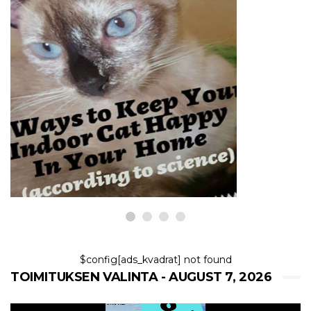
KISSAT
5 tapaa pitää sisäkissasi
onnellinen
7,2026
$config[ads_kvadrat] not found
TOIMITUKSEN VALINTA - AUGUST 7, 2026