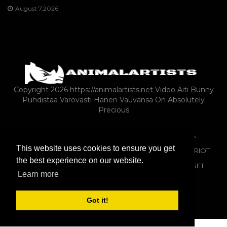
August 7,2026
Copyright 2026 https://animalartists.net
Video Äiti Bunny
Puhdistaa Varovasti Hänen Vauvansa On Absolutely
Precious
MAATILAN ELÄIMET LEMMIKKIELÄIMINÄ
ARTIKLA
This website uses cookies to ensure you get
MATELIJAT JA SAMMAKKOELÄIMET
KALAT JA AKVAARIOT
the best experience on our website.
LINNUT
MAATILA-ANIMALS-AS-LEMPEÄT
HEVOSET
Learn more
KISSAT
Got it!