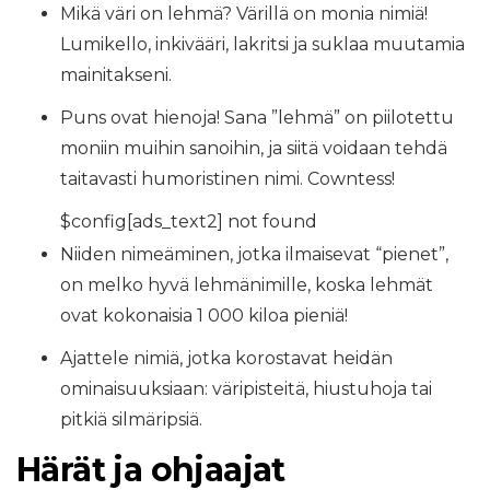
Mikä väri on lehmä? Värillä on monia nimiä!
Lumikello, inkivääri, lakritsi ja suklaa muutamia
mainitakseni.
Puns ovat hienoja! Sana ”lehmä” on piilotettu
moniin muihin sanoihin, ja siitä voidaan tehdä
taitavasti humoristinen nimi. Cowntess!
$config[ads_text2] not found
Niiden nimeäminen, jotka ilmaisevat “pienet”,
on melko hyvä lehmänimille, koska lehmät
ovat kokonaisia ​​1 000 kiloa pieniä!
Ajattele nimiä, jotka korostavat heidän
ominaisuuksiaan: väripisteitä, hiustuhoja tai
pitkiä silmäripsiä.
Härät ja ohjaajat