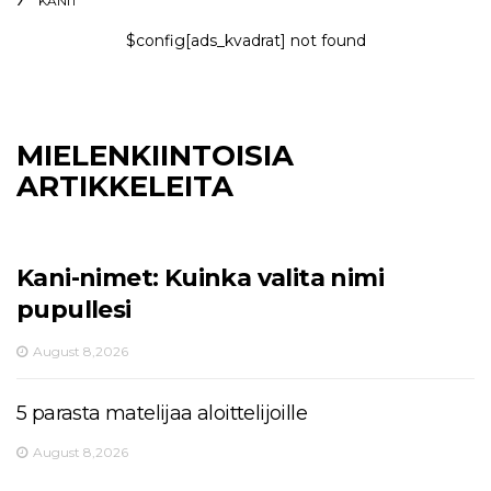
KANIT
$config[ads_kvadrat] not found
MIELENKIINTOISIA
ARTIKKELEITA
Kani-nimet: Kuinka valita nimi
pupullesi
August 8,2026
5 parasta matelijaa aloittelijoille
August 8,2026