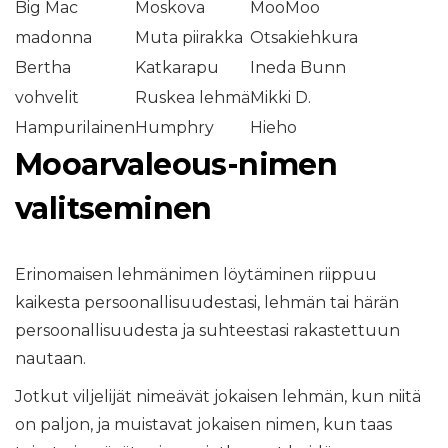
Big Mac
Moskova
MooMoo
madonna
Muta piirakka
Otsakiehkura
Bertha
Katkarapu
Ineda Bunn
vohvelit
Ruskea lehmä
Mikki D.
Hampurilainen
Humphry
Hieho
Mooarvaleous-nimen
valitseminen
Erinomaisen lehmänimen löytäminen riippuu
kaikesta persoonallisuudestasi, lehmän tai härän
persoonallisuudesta ja suhteestasi rakastettuun
nautaan.
Jotkut viljelijät nimeävät jokaisen lehmän, kun niitä
on paljon, ja muistavat jokaisen nimen, kun taas