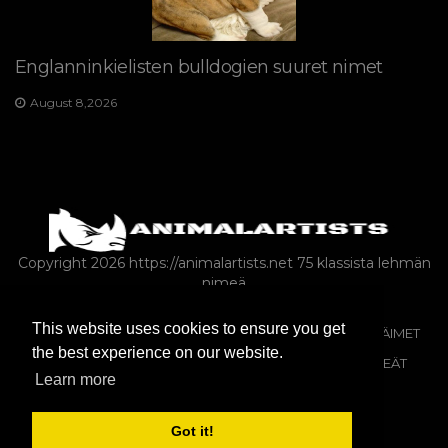
Englanninkielisten bulldogien suuret nimet
August 8,2026
Copyright 2026 https://animalartists.net
75 klassista lehmän
nimeä
This website uses cookies to ensure you get
SEKALAINEN
KOIRAT
KISSAT
ARTIKLA
VILLIELÄIMET
the best experience on our website.
KALAT JA AKVAARIOT
MAATILA-ANIMALS-AS-LEMPEÄT
Learn more
MATELIJAT JA SAMMAKKOELÄIMET
Got it!