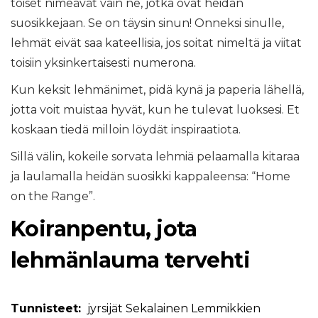
toiset nimeävät vain ne, jotka ovat heidän
suosikkejaan. Se on täysin sinun! Onneksi sinulle,
lehmät eivät saa kateellisia, jos soitat nimeltä ja viitat
toisiin yksinkertaisesti numerona.
Kun keksit lehmänimet, pidä kynä ja paperia lähellä,
jotta voit muistaa hyvät, kun he tulevat luoksesi. Et
koskaan tiedä milloin löydät inspiraatiota.
Sillä välin, kokeile sorvata lehmiä pelaamalla kitaraa
ja laulamalla heidän suosikki kappaleensa: “Home
on the Range”.
Koiranpentu, jota
lehmänlauma tervehti
Tunnisteet:
jyrsijät
Sekalainen
Lemmikkien