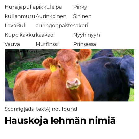
Hunajapulla
pikkuleipä
Pinky
kullanmuru
Aurinkoinen
Sininen
LovaBull
auringonpaiste
sokeri
Kuppikakku
kaakao
Nyyh nyyh
Vauva
Muffinssi
Prinsessa
$config[ads_text4] not found
Hauskoja lehmän nimiä