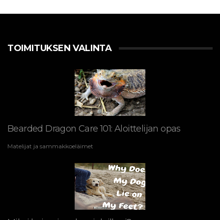
TOIMITUKSEN VALINTA
Bearded Dragon Care 101: Aloittelijan opas
Matelijat ja sammakkoeläimet