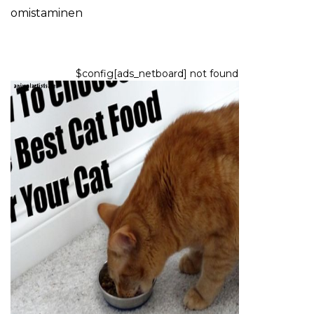
omistaminen
$config[ads_netboard] not found
KISSAT
Kuinka valita kissallesi paras
kissaruoka
8,2026