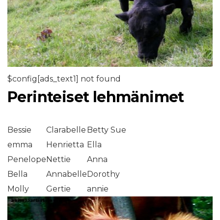
$config[ads_text1] not found
Perinteiset lehmänimet
Bessie
Clarabelle
Betty Sue
emma
Henrietta
Ella
Penelope
Nettie
Anna
Bella
Annabelle
Dorothy
Molly
Gertie
annie