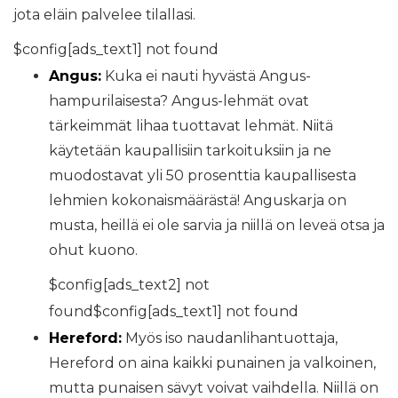
jota eläin palvelee tilallasi.
$config[ads_text1] not found
Angus:
Kuka ei nauti hyvästä Angus-
hampurilaisesta? Angus-lehmät ovat
tärkeimmät lihaa tuottavat lehmät. Niitä
käytetään kaupallisiin tarkoituksiin ja ne
muodostavat yli 50 prosenttia kaupallisesta
lehmien kokonaismäärästä! Anguskarja on
musta, heillä ei ole sarvia ja niillä on leveä otsa ja
ohut kuono.
$config[ads_text2] not
found$config[ads_text1] not found
Hereford:
Myös iso naudanlihantuottaja,
Hereford on aina kaikki punainen ja valkoinen,
mutta punaisen sävyt voivat vaihdella. Niillä on