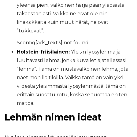
yleensä pieni, valkoinen harja pään yläosasta
takaosaan asti. Vaikka ne eivät ole niin
lihaksikkaita kuin muut härät, ne ovat
”tukkevat”.
$config[ads_text3] not found
Holstein-friisilainen:
Yleisin lypsylehmä ja
luultavasti lehmä, jonka kuvailet ajatellessasi
”lehmä”. Tämä on mustavalkoinen lehmä, jota
näet monilla tiloilla. Vaikka tämä on vain yksi
viidestä yleisimmästä lypsylehmästä, tämä on
erittäin suosittu rotu, koska se tuottaa eniten
maitoa.
Lehmän nimen ideat