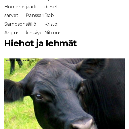
Homeros
jaarli
diesel-
sarvet
Panssari
Bob
Sampson
säiliö
Kristof
Angus
keskiyö
Nitrous
Hiehot ja lehmät