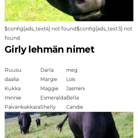
$config[ads_text4] not found$config[ads_text3] not
found
Girly lehmän nimet
Ruusu
Darla
meg
daalia
Margie
Lois
Kukka
Maggie
Jasmiini
minnie
Esmeralda
Bella
Päivänkakkara
Shelly
Candie