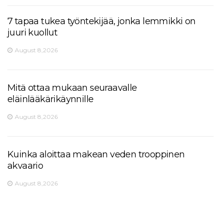
7 tapaa tukea työntekijää, jonka lemmikki on
juuri kuollut
August 8,2026
Mitä ottaa mukaan seuraavalle
eläinlääkärikäynnille
August 8,2026
Kuinka aloittaa makean veden trooppinen
akvaario
August 8,2026