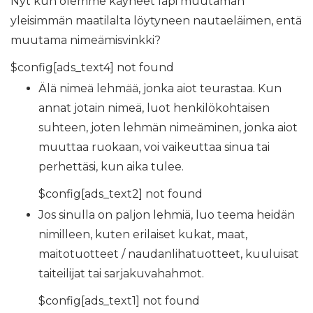
Nyt kun olemme käyneet läpi muutaman
yleisimmän maatilalta löytyneen nautaeläimen, entä
muutama nimeämisvinkki?
$config[ads_text4] not found
Älä nimeä lehmää, jonka aiot teurastaa. Kun
annat jotain nimeä, luot henkilökohtaisen
suhteen, joten lehmän nimeäminen, jonka aiot
muuttaa ruokaan, voi vaikeuttaa sinua tai
perhettäsi, kun aika tulee.
$config[ads_text2] not found
Jos sinulla on paljon lehmiä, luo teema heidän
nimilleen, kuten erilaiset kukat, maat,
maitotuotteet / naudanlihatuotteet, kuuluisat
taiteilijat tai sarjakuvahahmot.
$config[ads_text1] not found