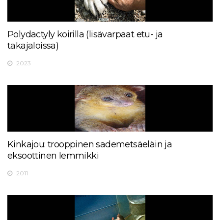
Polydactyly koirilla (lisävarpaat etu- ja
takajaloissa)
2023
Kinkajou: trooppinen sademetsäeläin ja
eksoottinen lemmikki
2011