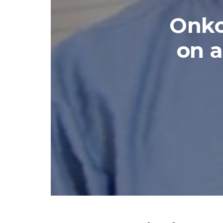
Onko
on a