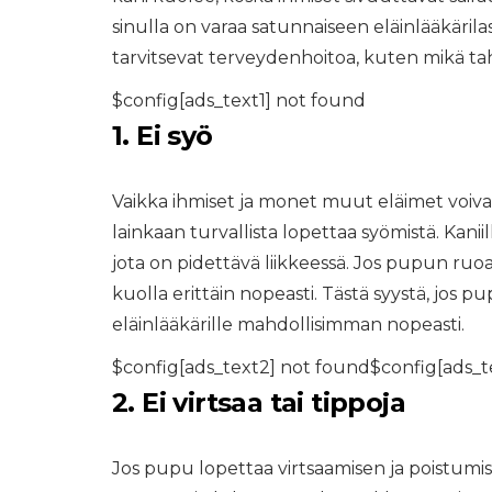
sinulla on varaa satunnaiseen eläinlääkärilas
tarvitsevat terveydenhoitoa, kuten mikä t
$config[ads_text1] not found
1. Ei syö
Vaikka ihmiset ja monet muut eläimet voiva
lainkaan turvallista lopettaa syömistä. Kani
jota on pidettävä liikkeessä. Jos pupun ruo
kuolla erittäin nopeasti. Tästä syystä, jos p
eläinlääkärille mahdollisimman nopeasti.
$config[ads_text2] not found$config[ads_t
2. Ei virtsaa tai tippoja
Jos pupu lopettaa virtsaamisen ja poistumise