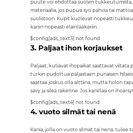
puute voi ehdottaa suolen tukkeutumista,
materiaalia, jos pupusi syö pahvia tai mattoa 
suolistoon. Kupit kuolevat nopeasti tukkeu
kanin nopeasti eläinlääkäriin.
$config[ads_text3] not found
3. Paljaat ihon korjaukset
Paljaat, kutiavat ihopaikat saattavat viitata
turkin pudottua paljastaen punaisen hilseis
saattaa joskus olla alttiina, mutta holon tap
sävy ja sileä rakenne. Jos kanillasi on ihoärsyt
$config[ads_text4] not found
4. vuoto silmät tai nenä
Kania, jolla on vuoto silmät tai nenä, tulee ta