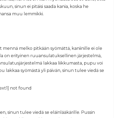
kuun, sinun ei pitäisi saada kania, koska he
ahansa muu lemmikki.
t mennä melko pitkään syömättä, kaniinille ei ole
illa on erityinen ruuansulatuksellinen järjestelmä,
ansulatusjärjestelmä lakkaa liikkumasta, pupu voi
upu lakkaa syömästä yli päivän, sinun tulee viedä se
ext1] not found
n, sinun tulee viedä se eläinlääkärille. Pussin