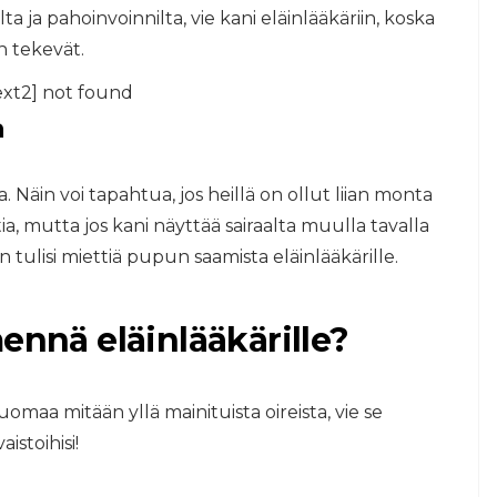
a ja pahoinvoinnilta, vie kani eläinlääkäriin, koska
an tekevät.
ext2] not found
a
. Näin voi tapahtua, jos heillä on ollut liian monta
ia, mutta jos kani näyttää sairaalta muulla tavalla
n tulisi miettiä pupun saamista eläinlääkärille.
ennä eläinlääkärille?
omaa mitään yllä mainituista oireista, vie se
istoihisi!