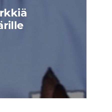
rkkiä
rille