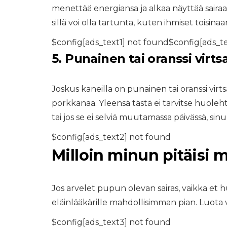
menettää energiansa ja alkaa näyttää sairaalt
sillä voi olla tartunta, kuten ihmiset toisina
$config[ads_text1] not found$config[ads_t
5. Punainen tai oranssi virts
Joskus kaneilla on punainen tai oranssi virtsa
porkkanaa. Yleensä tästä ei tarvitse huoleht
tai jos se ei selviä muutamassa päivässä, sinu
$config[ads_text2] not found
Milloin minun pitäisi m
Jos arvelet pupun olevan sairas, vaikka et hu
eläinlääkärille mahdollisimman pian. Luota va
$config[ads_text3] not found