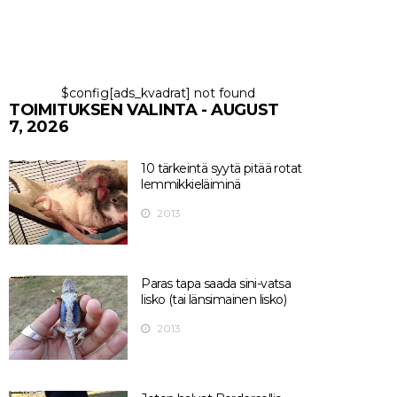
$config[ads_kvadrat] not found
TOIMITUKSEN VALINTA - AUGUST
7, 2026
10 tärkeintä syytä pitää rotat
lemmikkieläiminä
2013
Paras tapa saada sini-vatsa
lisko (tai länsimainen lisko)
2013