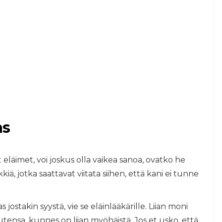
as
 eläimet, voi joskus olla vaikea sanoa, ovatko he
rkkiä, jotka saattavat viitata siihen, että kani ei tunne
jostakin syystä, vie se eläinlääkärille. Liian moni
utensa, kunnes on liian myöhäistä. Jos et usko, että