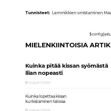
Tunnisteet:
Lemmikkien omistaminen
Maa
$config[ads
MIELENKIINTOISIA ARTI
Kuinka pitää kissan syömästä
liian nopeasti
August 7,2026
Kuinka lopettaa kissan
kurkistaminen talossa
August 7,2026