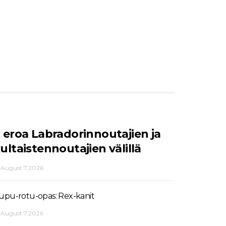
 eroa Labradorinnoutajien ja
ultaistennoutajien välillä
August 7,2026
upu-rotu-opas: Rex-kanit
August 7,2026