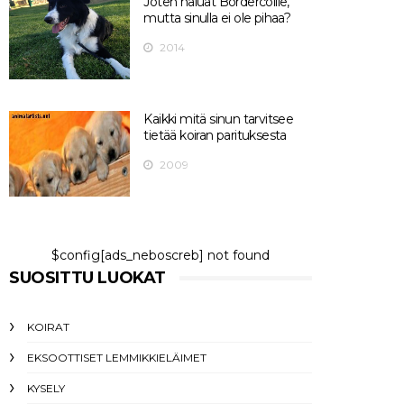
Joten haluat Bordercollie,
mutta sinulla ei ole pihaa?
2014
Kaikki mitä sinun tarvitsee
tietää koiran parituksesta
2009
$config[ads_neboscreb] not found
SUOSITTU LUOKAT
KOIRAT
EKSOOTTISET LEMMIKKIELÄIMET
KYSELY