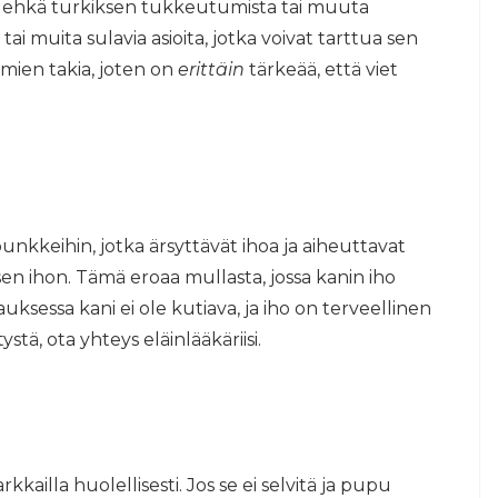
 ehkä turkiksen tukkeutumista tai muuta
tai muita sulavia asioita, jotka voivat tarttua sen
mien takia, joten on
erittäin
tärkeää, että viet
 punkkeihin, jotka ärsyttävät ihoa ja aiheuttavat
en ihon. Tämä eroaa mullasta, jossa kanin iho
auksessa kani ei ole kutiava, ja iho on terveellinen
ystä, ota yhteys eläinlääkäriisi.
rkkailla huolellisesti. Jos se ei selvitä ja pupu