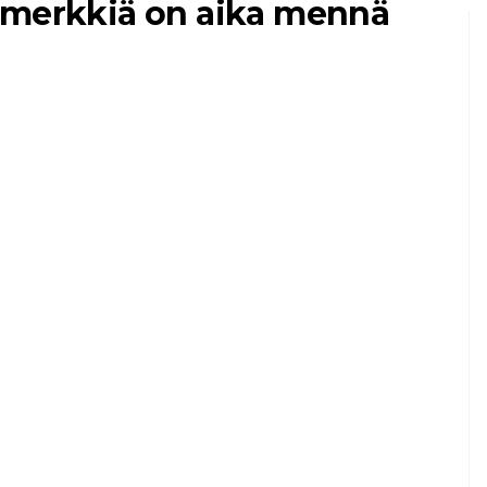
 merkkiä on aika mennä
MIKKIELÄIMINÄ
KASSAT
7 lemmikkikissan
etua
7,2026