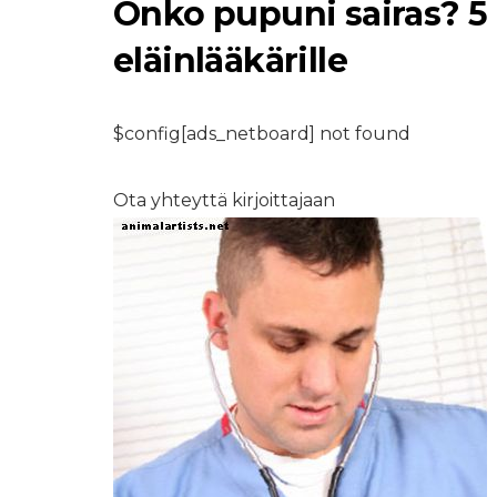
Onko pupuni sairas? 5
eläinlääkärille
$config[ads_netboard] not found
MAATILAN ELÄIMET LEM
Kuinka aloittaa ja
Ota yhteyttä kirjoittajaan
nostaa takapihan
kanoja: Säätiön
rakentaminen
7,2026