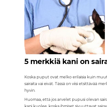
5 merkkiä kani on sair
Koska puput ovat melko erilaisia ​​kuin muut
sairaita vai eivät. Tässä on viisi etsittävää me
hyvin.
Huomaa, että jos arvelet pupusi olevan sairas 
kani kuolee, koska ihmiset sivuuttavat saira