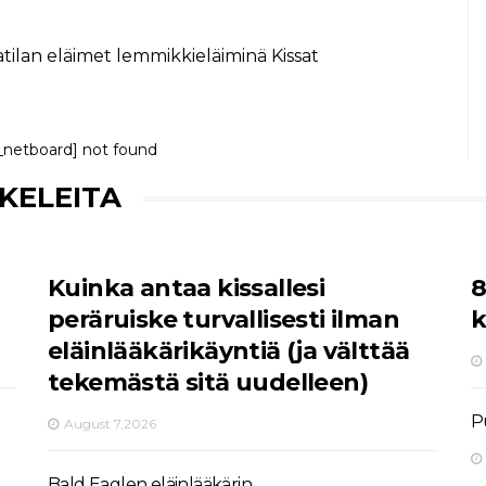
tilan eläimet lemmikkieläiminä
Kissat
_netboard] not found
KKELEITA
Kuinka antaa kissallesi
8
peräruiske turvallisesti ilman
k
eläinlääkärikäyntiä (ja välttää
tekemästä sitä uudelleen)
P
August 7,2026
Bald Eaglen eläinlääkärin