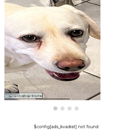
KYSELY
Voiko korvatulehdus tai hiiva
aiheuttaa kyyneltahroja koirilla?
7,2026
$config[ads_kvadrat] not found