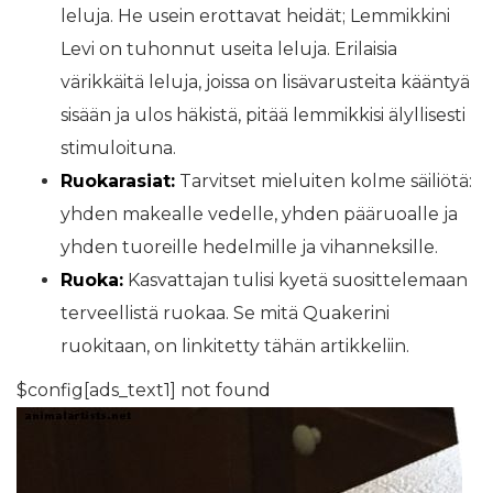
leluja. He usein erottavat heidät; Lemmikkini
Levi on tuhonnut useita leluja. Erilaisia ​​
värikkäitä leluja, joissa on lisävarusteita kääntyä
sisään ja ulos häkistä, pitää lemmikkisi älyllisesti
stimuloituna.
Ruokarasiat:
Tarvitset mieluiten kolme säiliötä:
yhden makealle vedelle, yhden pääruoalle ja
yhden tuoreille hedelmille ja vihanneksille.
Ruoka:
Kasvattajan tulisi kyetä suosittelemaan
terveellistä ruokaa. Se mitä Quakerini
ruokitaan, on linkitetty tähän artikkeliin.
$config[ads_text1] not found