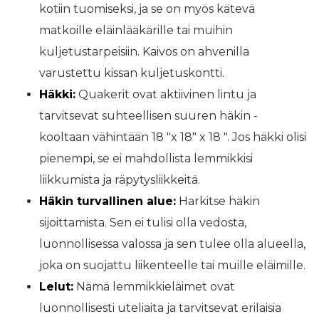
kotiin tuomiseksi, ja se on myös kätevä
matkoille eläinlääkärille tai muihin
kuljetustarpeisiin. Kaivos on ahvenilla
varustettu kissan kuljetuskontti.
Häkki:
Quakerit ovat aktiivinen lintu ja
tarvitsevat suhteellisen suuren häkin -
kooltaan vähintään 18 "x 18" x 18 ". Jos häkki olisi
pienempi, se ei mahdollista lemmikkisi
liikkumista ja räpytysliikkeitä.
Häkin turvallinen alue:
Harkitse häkin
sijoittamista. Sen ei tulisi olla vedosta,
luonnollisessa valossa ja sen tulee olla alueella,
joka on suojattu liikenteelle tai muille eläimille.
Lelut:
Nämä lemmikkieläimet ovat
luonnollisesti uteliaita ja tarvitsevat erilaisia ​​