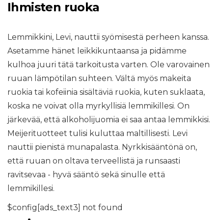
Ihmisten ruoka
Lemmikkini, Levi, nauttii syömisestä perheen kanssa.
Asetamme hänet leikkikuntaansa ja pidämme
kulhoa juuri tätä tarkoitusta varten. Ole varovainen
ruuan lämpötilan suhteen. Vältä myös makeita
ruokia tai kofeiinia sisältäviä ruokia, kuten suklaata,
koska ne voivat olla myrkyllisiä lemmikillesi. On
järkevää, että alkoholijuomia ei saa antaa lemmikkisi.
Meijerituotteet tulisi kuluttaa maltillisesti. Levi
nauttii pienistä munapalasta. Nyrkkisääntönä on,
että ruuan on oltava terveellistä ja runsaasti
ravitsevaa - hyvä sääntö sekä sinulle että
lemmikillesi.
$config[ads_text3] not found