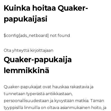
Kuinka hoitaa Quaker-
papukaijasi
$config[ads_netboard] not found
Ota yhteyttä kirjoittajaan
Quaker-papukaija
lemmikkinä
Quaker-papukaijat ovat hauskaa rakastavia ja
tunnetaan typerästä antiikkastaan,
persoonallisuudestaan ​​ja kyvystään matkia. Tämän
tyyppisillä linnuilla on oltava asianmukainen hoito, ja