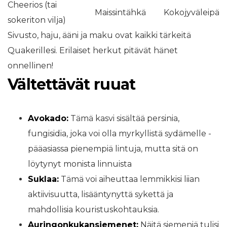
Cheerios (tai
Maissintähkä
Kokojyväleipä
sokeriton vilja)
Sivusto, haju, ääni ja maku ovat kaikki tärkeitä
Quakerillesi. Erilaiset herkut pitävät hänet
onnellinen!
Vältettävät ruuat
Avokado:
Tämä kasvi sisältää persinia,
fungisidia, joka voi olla myrkyllistä sydämelle -
pääasiassa pienempiä lintuja, mutta sitä on
löytynyt monista linnuista
Suklaa:
Tämä voi aiheuttaa lemmikkisi liian
aktiivisuutta, lisääntynyttä sykettä ja
mahdollisia kouristuskohtauksia.
Auringonkukansiemenet:
Näitä siemeniä tulisi