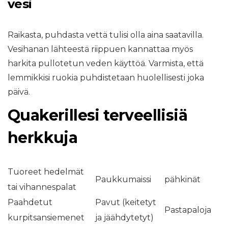
vesi
Raikasta, puhdasta vettä tulisi olla aina saatavilla.
Vesihanan lähteestä riippuen kannattaa myös
harkita pullotetun veden käyttöä. Varmista, että
lemmikkisi ruokia puhdistetaan huolellisesti joka
päivä.
Quakerillesi terveellisiä
herkkuja
Tuoreet hedelmät
Paukkumaissi
pähkinät
tai vihannespalat
Paahdetut
Pavut (keitetyt
Pastapaloja
kurpitsansiemenet
ja jäähdytetyt)