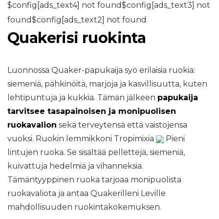
$config[ads_text4] not found$config[ads_text3] not
found$config[ads_text2] not found
Quakerisi ruokinta
Luonnossa Quaker-papukaija syö erilaisia ​​ruokia:
siemeniä, pähkinöitä, marjoja ja kasvillisuutta, kuten
lehtipuntuja ja kukkia. Tämän jälkeen
papukaija
tarvitsee tasapainoisen ja monipuolisen
ruokavalion
sekä terveytensä että vaistojensa
vuoksi. Ruokin lemmikkoni Tropimixia
Pieni
lintujen ruoka. Se sisältää pellettejä, siemeniä,
kuivattuja hedelmiä ja vihanneksia.
Tämäntyyppinen ruoka tarjoaa monipuolista
ruokavaliota ja antaa Quakerilleni Leville
mahdollisuuden ruokintakokemuksen.