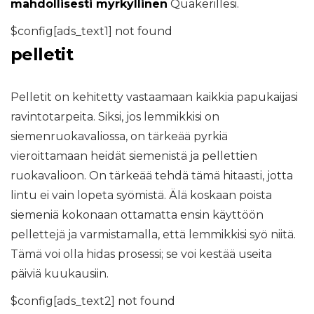
mahdollisesti myrkyllinen
Quakerillesi.
$config[ads_text1] not found
pelletit
Pelletit on kehitetty vastaamaan kaikkia papukaijasi
ravintotarpeita. Siksi, jos lemmikkisi on
siemenruokavaliossa, on tärkeää pyrkiä
vieroittamaan heidät siemenistä ja pellettien
ruokavalioon. On tärkeää tehdä tämä hitaasti, jotta
lintu ei vain lopeta syömistä. Älä koskaan poista
siemeniä kokonaan ottamatta ensin käyttöön
pellettejä ja varmistamalla, että lemmikkisi syö niitä.
Tämä voi olla hidas prosessi; se voi kestää useita
päiviä kuukausiin.
$config[ads_text2] not found