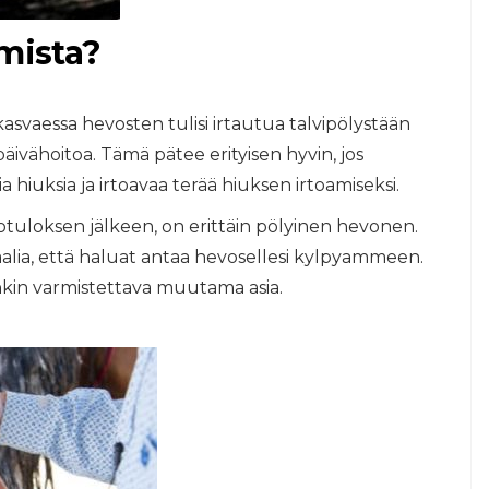
imista?
asvaessa hevosten tulisi irtautua talvipölystään
ivähoitoa. Tämä pätee erityisen hyvin, jos
iuksia ja irtoavaa terää hiuksen irtoamiseksi.
otuloksen jälkeen, on erittäin pölyinen hevonen.
ia, että haluat antaa hevosellesi kylpyammeen.
in varmistettava muutama asia.