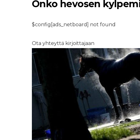
Onko hevosen kylpemi
$config[ads_netboard] not found
ARTIKLA
Kultaisetnoutajat
Ota yhteyttä kirjoittajaan
reagoivat uuteen
sisarvauvaan
tapaamiseen syd
lämmittävimmäll
tavalla
7,2026