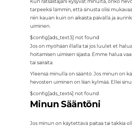
Kun ratsastajani kysyvät minulta, onko hevo
tarpeeksi lämmin, että sinusta olisi mukavaa
niin kauan kuin on aikaista päivällä ja aurink
uiminen.
$config[ads_text3] not found
Jos on myöhään illalla tai jos luulet et halua
hoitamisen uimisen sijasta. Emme halua va
tai sairaita.
Yleensä minulla on sääntö: Jos minun on kä
hevosten uiminen on liian kylmää. Ellei si
$config[ads_text4] not found
Minun Sääntöni
Jos minun on käytettävä paitaa tai takkia o