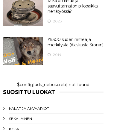
Mikä on lähde ja
saavuttamaton piilopaikka
nenätyössä?
2023
Yli 300 suden nimeä ja
merkitystä (Alaskasta Siioniin)
2014
$config[ads_neboscreb] not found
SUOSITTU LUOKAT
KALAT JA AKVAARIOT
SEKALAINEN
KISSAT