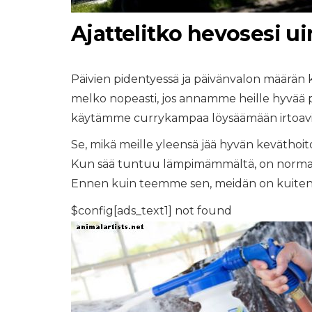
Ajattelitko hevosesi u
Päivien pidentyessä ja päivänvalon määrän k
melko nopeasti, jos annamme heille hyvää pä
käytämme currykampaa löysäämään irtoavia h
Se, mikä meille yleensä jää hyvän keväthoit
Kun sää tuntuu lämpimämmältä, on normaal
Ennen kuin teemme sen, meidän on kuitenk
$config[ads_text1] not found