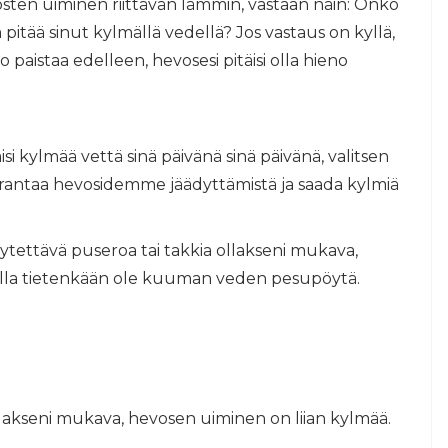
sten uiminen riittävän lämmin, vastaan ​​näin: Onko
 pitää sinut kylmällä vedellä? Jos vastaus on kyllä,
o paistaa edelleen, hevosesi pitäisi olla hieno
isi kylmää vettä sinä päivänä sinä päivänä, valitsen
arantaa hevosidemme jäädyttämistä ja saada kylmiä
ytettävä puseroa tai takkia ollakseni mukava,
nulla tietenkään ole kuuman veden pesupöytä.
llakseni mukava, hevosen uiminen on liian kylmää.