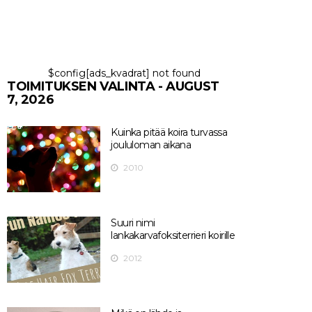
$config[ads_kvadrat] not found
TOIMITUKSEN VALINTA - AUGUST
7, 2026
Kuinka pitää koira turvassa
joululoman aikana
2010
Suuri nimi
lankakarvafoksiterrieri koirille
2012