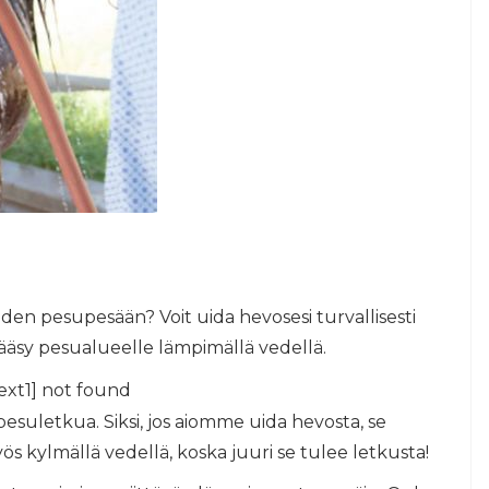
den pesupesään? Voit uida hevosesi turvallisesti
pääsy pesualueelle lämpimällä vedellä.
ext1] not found
uletkua. Siksi, jos aiomme uida hevosta, se
 kylmällä vedellä, koska juuri se tulee letkusta!