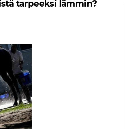
stä tarpeeksi lämmin?
MAATILAN ELÄIMET LEMMIKKIELÄIMINÄ
äntä
Mikä on turkkiini?
ä
Transilvanialainen
alasti kaulakana
7,2026