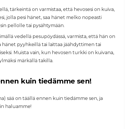
llä, tärkeintä on varmistaa, että hevosesi on kuiva,
i, jolla pesi hänet, saa hänet melko nopeasti
sin pellolle tai pysähtymään.
imällä vedellä pesupöydässä, varmista, että hän on
 hänet pyyhkeillä tai laittaa jäähdyttimen tai
seksi. Muista vain, kun hevosen turkki on kuivana,
ylmäksi märkällä takilla.
 ennen kuin tiedämme sen!
a) sää on täällä ennen kuin tiedämme sen, ja
oin haluamme!