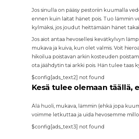
Jos sinulla on pääsy pestoriin kuumalla vede
ennen kuin laitat hänet pois. Tuo lämmin ves
kylmäksi, jos joudut heittämään hänet takai
Jos aiot antaa hevosellesi kevätkylvyn lämp
mukava ja kuiva, kun olet valmis. Voit hieroa
hikoilua poistavan arkin kosteuden poistami
ota jäähdytin tai arkki pois. Hän tulee taas k
$config[ads_text2] not found
Kesä tulee olemaan täällä,
Älä huoli, mukava, lämmin (ehkä jopa kuum
voimme letkuttaa ja uida hevosemme mill
$config[ads_text3] not found