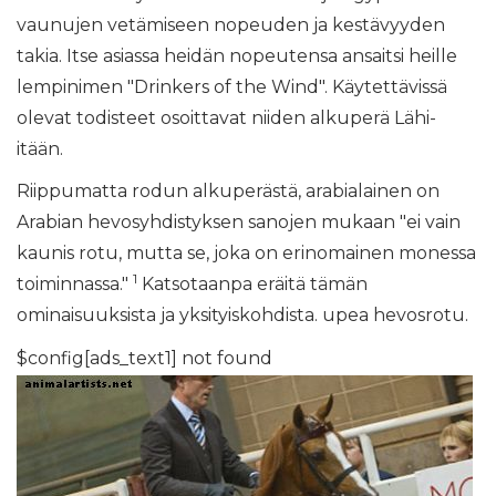
vaunujen vetämiseen nopeuden ja kestävyyden
takia. Itse asiassa heidän nopeutensa ansaitsi heille
lempinimen "Drinkers of the Wind". Käytettävissä
olevat todisteet osoittavat niiden alkuperä Lähi-
itään.
Riippumatta rodun alkuperästä, arabialainen on
Arabian hevosyhdistyksen sanojen mukaan "ei vain
kaunis rotu, mutta se, joka on erinomainen monessa
1
toiminnassa."
Katsotaanpa eräitä tämän
ominaisuuksista ja yksityiskohdista. upea hevosrotu.
$config[ads_text1] not found