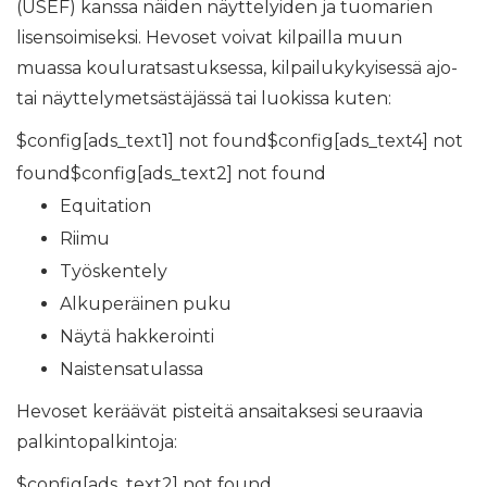
(USEF) kanssa näiden näyttelyiden ja tuomarien
lisensoimiseksi. Hevoset voivat kilpailla muun
muassa kouluratsastuksessa, kilpailukykyisessä ajo-
tai näyttelymetsästäjässä tai luokissa kuten:
$config[ads_text1] not found$config[ads_text4] not
found$config[ads_text2] not found
Equitation
Riimu
Työskentely
Alkuperäinen puku
Näytä hakkerointi
Naistensatulassa
Hevoset keräävät pisteitä ansaitaksesi seuraavia
palkintopalkintoja:
$config[ads_text2] not found