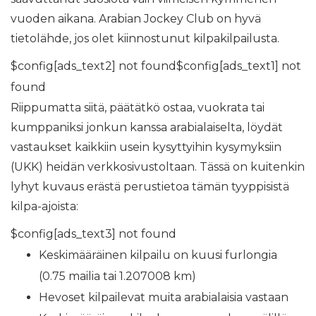
vuoden aikana. Arabian Jockey Club on hyvä
tietolähde, jos olet kiinnostunut kilpakilpailusta.
$config[ads_text2] not found$config[ads_text1] not
found
Riippumatta siitä, päätätkö ostaa, vuokrata tai
kumppaniksi jonkun kanssa arabialaiselta, löydät
vastaukset kaikkiin usein kysyttyihin kysymyksiin
(UKK) heidän verkkosivustoltaan. Tässä on kuitenkin
lyhyt kuvaus erästä perustietoa tämän tyyppisistä
kilpa-ajoista:
$config[ads_text3] not found
Keskimääräinen kilpailu on kuusi furlongia
(0.75 mailia tai 1.207008 km)
Hevoset kilpailevat muita arabialaisia ​​vastaan