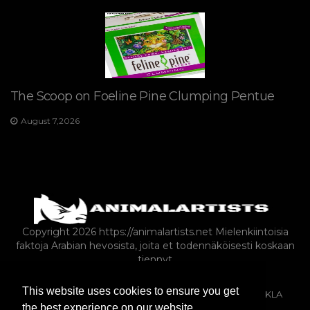
The Scoop on Foeline Pine Clumping Pentue
August 7,2026
Copyright 2026 https://animalartists.net
Mielenkiintoisia
faktoja Arabian hevosista, joita et todennäköisesti koskaan
tiennyt
This website uses cookies to ensure you get
EKSOOTTISET LEMMIKKIELÄIMET
HEVOSET
ARTIKLA
the best experience on our website.