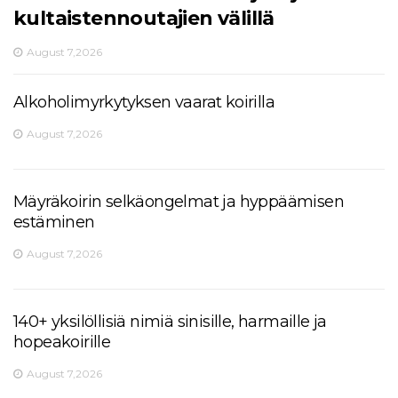
kultaistennoutajien välillä
August 7,2026
Alkoholimyrkytyksen vaarat koirilla
August 7,2026
Mäyräkoirin selkäongelmat ja hyppäämisen
estäminen
August 7,2026
140+ yksilöllisiä nimiä sinisille, harmaille ja
hopeakoirille
August 7,2026