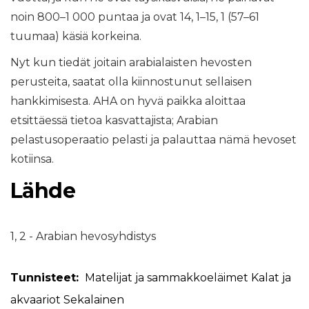
noin 800–1 000 puntaa ja ovat 14, 1–15, 1 (57–61
tuumaa) käsiä korkeina.
Nyt kun tiedät joitain arabialaisten hevosten
perusteita, saatat olla kiinnostunut sellaisen
hankkimisesta. AHA on hyvä paikka aloittaa
etsittäessä tietoa kasvattajista; Arabian
pelastusoperaatio pelasti ja palauttaa nämä hevoset
kotiinsa.
Lähde
1, 2 - Arabian hevosyhdistys
Tunnisteet:
Matelijat ja sammakkoeläimet
Kalat ja
akvaariot
Sekalainen