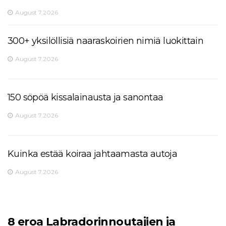
August 7,2026
300+ yksilöllisiä naaraskoirien nimiä luokittain
August 7,2026
150 söpöä kissalainausta ja sanontaa
August 7,2026
Kuinka estää koiraa jahtaamasta autoja
August 7,2026
8 eroa Labradorinnoutajien ja