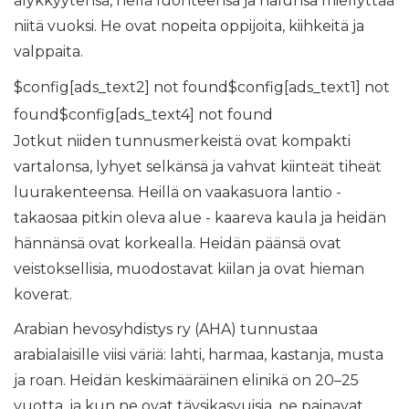
älykkyytensä, hellä luonteensa ja halunsa miellyttää
niitä vuoksi. He ovat nopeita oppijoita, kiihkeitä ja
valppaita.
$config[ads_text2] not found$config[ads_text1] not
found$config[ads_text4] not found
Jotkut niiden tunnusmerkeistä ovat kompakti
vartalonsa, lyhyet selkänsä ja vahvat kiinteät tiheät
luurakenteensa. Heillä on vaakasuora lantio -
takaosaa pitkin oleva alue - kaareva kaula ja heidän
hännänsä ovat korkealla. Heidän päänsä ovat
veistoksellisia, muodostavat kiilan ja ovat hieman
koverat.
Arabian hevosyhdistys ry (AHA) tunnustaa
arabialaisille viisi väriä: lahti, harmaa, kastanja, musta
ja roan. Heidän keskimääräinen elinikä on 20–25
vuotta, ja kun ne ovat täysikasvuisia, ne painavat