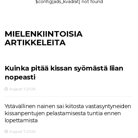
$config[ads_kvadrat] not found
MIELENKIINTOISIA
ARTIKKELEITA
Kuinka pitää kissan syömästä liian
nopeasti
August 7,2026
Ystävällinen nainen sai kiitosta vastasyntyneiden
kissanpentujen pelastamisesta tuntia ennen
lopettamista
August 7,2026