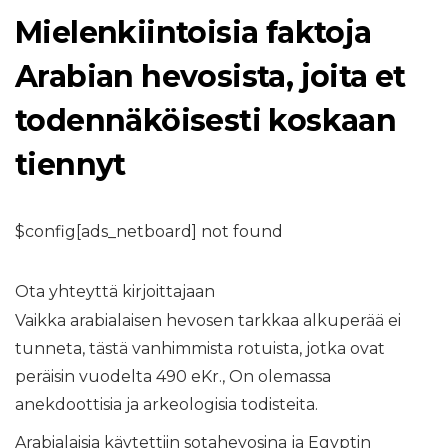
Mielenkiintoisia faktoja
Arabian hevosista, joita et
todennäköisesti koskaan
tiennyt
$config[ads_netboard] not found
Ota yhteyttä kirjoittajaan
Vaikka arabialaisen hevosen tarkkaa alkuperää ei
tunneta, tästä vanhimmista rotuista, jotka ovat
peräisin vuodelta 490 eKr., On olemassa
anekdoottisia ja arkeologisia todisteita.
Arabialaisia ​​käytettiin sotahevosina ja Egyptin