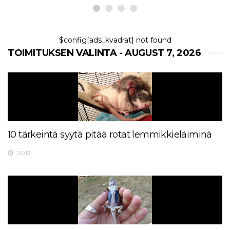
$config[ads_kvadrat] not found
TOIMITUKSEN VALINTA - AUGUST 7, 2026
10 tärkeintä syytä pitää rotat lemmikkieläiminä
2013