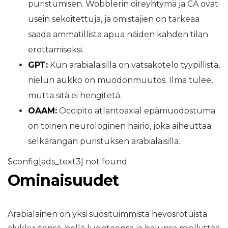
puristumisen. Wobblerin oireyhtymä ja CA ovat
usein sekoitettuja, ja omistajien on tärkeää
saada ammatillista apua näiden kahden tilan
erottamiseksi.
GPT:
Kun arabialaisilla on vatsakotelo tyypillistä,
nielun aukko on muodonmuutos. Ilma tulee,
mutta sitä ei hengitetä.
OAAM:
Occipito atlantoaxial epämuodostuma
on toinen neurologinen häiriö, joka aiheuttaa
selkärangan puristuksen arabialaisilla.
$config[ads_text3] not found
Ominaisuudet
Arabialainen on yksi suosituimmista hevosrotuista