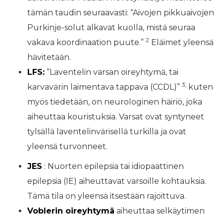
tämän taudin seuraavasti: “Aivojen pikkuaivojen
Purkinje-solut alkavat kuolla, mistä seuraa
2
vakava koordinaation puute.”
Eläimet yleensä
hävitetään.
LFS:
”Laventelin varsan oireyhtymä, tai
3,
karvavärin laimentava tappava (CCDL)”
kuten
myös tiedetään, on neurologinen häiriö, joka
aiheuttaa kouristuksia. Varsat ovat syntyneet
tylsällä laventelinvärisellä turkilla ja ovat
yleensä turvonneet.
JES
: Nuorten epilepsia tai idiopaattinen
epilepsia (IE) aiheuttavat varsoille kohtauksia.
Tämä tila on yleensä itsestään rajoittuva.
Voblerin oireyhtymä
aiheuttaa selkäytimen