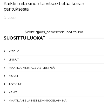
Kaikki mitä sinun tarvitsee tietää koiran
parituksesta
2009
$config[ads_neboscreb] not found
SUOSITTU LUOKAT
KYSELY
LINNUT
MAATILA-ANIMALS-AS-LEMPEÄT
KISSAT
JYRSIJÄT
KANIT
MAATILAN ELÄIMET LEMMIKKIELÄIMINÄ