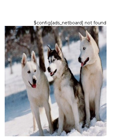
$config[ads_netboard] not found
KOIRAT
Mitä sinun täytyy tietää
pitääksesi koiran ulkopuolella
7,2026