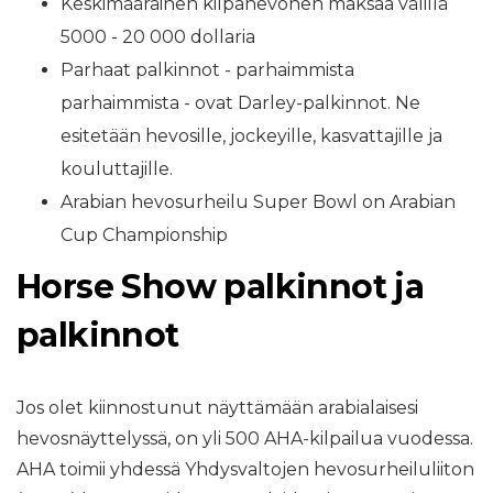
Keskimääräinen kilpahevonen maksaa välillä
5000 - 20 000 dollaria
Parhaat palkinnot - parhaimmista
parhaimmista - ovat Darley-palkinnot. Ne
esitetään hevosille, jockeyille, kasvattajille ja
kouluttajille.
Arabian hevosurheilu Super Bowl on Arabian
Cup Championship
Horse Show palkinnot ja
palkinnot
Jos olet kiinnostunut näyttämään arabialaisesi
hevosnäyttelyssä, on yli 500 AHA-kilpailua vuodessa.
AHA toimii yhdessä Yhdysvaltojen hevosurheiluliiton