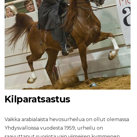
Kilparatsastus
Vaikka arabialaista hevosurheilua on ollut olemassa
Yhdysvalloissa vuodesta 1959, urheilu on
saavuttanut suosiota vain viimeisen kymmenen