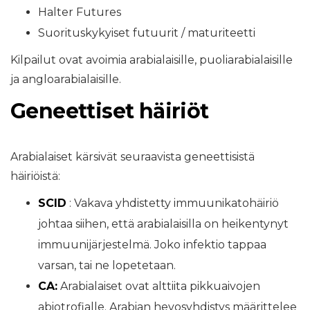
Halter Futures
Suorituskykyiset futuurit / maturiteetti
Kilpailut ovat avoimia arabialaisille, puoliarabialaisille
ja angloarabialaisille.
Geneettiset häiriöt
Arabialaiset kärsivät seuraavista geneettisistä
häiriöistä:
SCID
: Vakava yhdistetty immuunikatohäiriö
johtaa siihen, että arabialaisilla on heikentynyt
immuunijärjestelmä. Joko infektio tappaa
varsan, tai ne lopetetaan.
CA:
Arabialaiset ovat alttiita pikkuaivojen
abiotrofialle. Arabian hevosyhdistys määrittelee