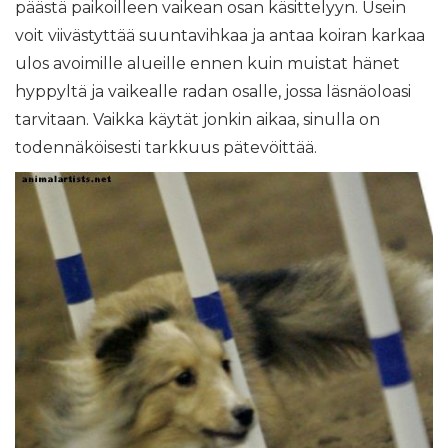
päästä paikoilleen vaikean osan käsittelyyn. Usein
voit viivästyttää suuntavihkaa ja antaa koiran karkaa
ulos avoimille alueille ennen kuin muistat hänet
hyppyltä ja vaikealle radan osalle, jossa läsnäoloasi
tarvitaan. Vaikka käytät jonkin aikaa, sinulla on
todennäköisesti tarkkuus pätevöittää.