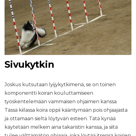
Sivukytkin
Joskus kutsutaan lyijykytkimenä, se on toinen
komponentti koiran kouluttamiseen
työskentelemään vammaisen ohjaimen kanssa.
Tässä kiilassa koira oppii kääntymään pois ohjaajasta
ja ottamaan sieltä löytyvän esteen. Tätä kynää
käytetään melkein aina takaristin kanssa, ja siitä
tulee välttämätön ohjaaja, joka löytää itsensä koirien