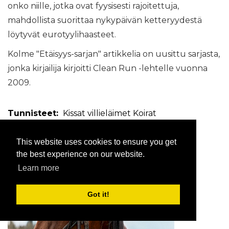
onko niille, jotka ovat fyysisesti rajoitettuja,
mahdollista suorittaa nykypäivän ketteryydestä
löytyvät eurotyylihaasteet.
Kolme "Etäisyys-sarjan" artikkelia on uusittu sarjasta,
jonka kirjailija kirjoitti Clean Run -lehtelle vuonna
2009.
Tunnisteet:
Kissat
villieläimet
Koirat
This website uses cookies to ensure you get
the best experience on our website.
$config[ads_netboard] not found
Learn more
Got it!