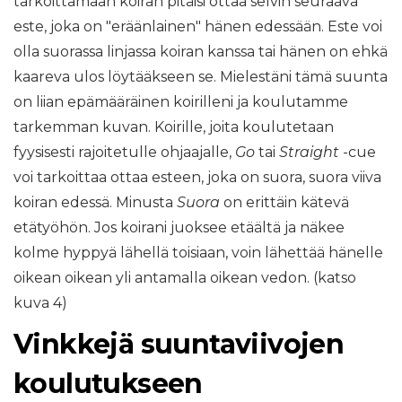
tarkoittamaan koiran pitäisi ottaa selvin seuraava
este, joka on "eräänlainen" hänen edessään. Este voi
olla suorassa linjassa koiran kanssa tai hänen on ehkä
kaareva ulos löytääkseen se. Mielestäni tämä suunta
on liian epämääräinen koirilleni ja koulutamme
tarkemman kuvan. Koirille, joita koulutetaan
fyysisesti rajoitetulle ohjaajalle,
Go
tai
Straight
-cue
voi tarkoittaa ottaa esteen, joka on suora, suora viiva
koiran edessä. Minusta
Suora
on erittäin kätevä
etätyöhön. Jos koirani juoksee etäältä ja näkee
kolme hyppyä lähellä toisiaan, voin lähettää hänelle
oikean oikean yli antamalla oikean vedon. (katso
kuva 4)
Vinkkejä suuntaviivojen
koulutukseen