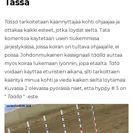
Tässä
Tässä
tarkoitetaan käännyttäjää kohti ohjaajaa ja
ottakaa kaikki esteet, jotka löydät sieltä. Tätä
komentoa käytetään usein tiukemmissa
järjestyksissä, joissa koiran on tultava ohjaajalle, ei
poissa. Johdonmukainen käsisignaali
täällä
auttaa
myös koiraa lukemaan lyönnin, jopa etäältä.
Tätä
voidaan käyttää eturistien aikana, silti tarkoittaen
kääntyä minua kohti ja viedä kaiken sieltä löytämäsi.
Kuvassa 2 olevassa pyörässä näet, että hyppy # 3 on
"
Täällä
" -este.