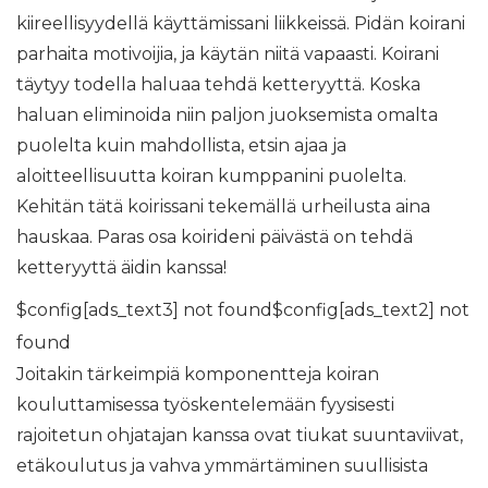
kiireellisyydellä käyttämissani liikkeissä. Pidän koirani
parhaita motivoijia, ja käytän niitä vapaasti. Koirani
täytyy todella haluaa tehdä ketteryyttä. Koska
haluan eliminoida niin paljon juoksemista omalta
puolelta kuin mahdollista, etsin ajaa ja
aloitteellisuutta koiran kumppanini puolelta.
Kehitän tätä koirissani tekemällä urheilusta aina
hauskaa. Paras osa koirideni päivästä on tehdä
ketteryyttä äidin kanssa!
$config[ads_text3] not found$config[ads_text2] not
found
Joitakin tärkeimpiä komponentteja koiran
kouluttamisessa työskentelemään fyysisesti
rajoitetun ohjatajan kanssa ovat tiukat suuntaviivat,
etäkoulutus ja vahva ymmärtäminen suullisista