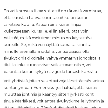
En voi korostaa liikaa sitä, että on tärkeää varmistaa,
että suustasi tuleva suuntasuihku on koiran
tarvitsee kuulla. Katson aina koiran linjaa
kuljettaessani kurssille, ei linjalleni, jotta voin
päättää, mitkä osoittimet minun on käytettävä
kurssille. Se, mikä voi näyttää suoralta kiinniltä
minulle asemallani radalla, voi itse asiassa olla
sivukytkinlaki koiralle. Vahva ymmärrys johdoista ja
siitä, kuinka suuntaviivat vaikuttavat niihin, voi
parantaa koiran kykyä navigoida tarkasti kurssilla.
Voit yhdistää joitain suuntaviivoja lähettäessäsi koiraa
kentän ympäri. Esimerkiksi, jos haluat, että koirasi
muuttaa johtimia ja kääntyy sitten jyrkästi kohti
sinua kääriäksesi, voit antaa sivukytkimelle lyönnin ja
sitten käämipilkun. Tämä yhdistelmä käskee koiran