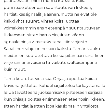
päättäessään, mihin mennä kurssille. Koira
punnitsee eteenpäin suuntautuvan liikkeen,
hartiat, käsisignaalit ja äänen, mutta ne eivät ole
kaikki yhtä suuret. Vihreä koira luottaa
voimakkaammin ensin eteenpäin suuntautuvaan
liikkeeseen, sitten hartioihin, sitten käden
signaaleihin ja viimeiseksi sanallisiin vihjeisiin.
Sanallinen vihje on heikoin kaikista. Tämän vuoksi
meidän on koulutettava koiraa pitämään sanallinen
vihje samanarvoisena tai vaikutusvaltaisempana
kuin muut.
Tämä koulutus vie aikaa. Ohjaaja opettaa koiraa
kuvioharjoittelua, kohdeharjoittelua tai käyttämällä
lelua tavoitteena juoksemiseksi pisteeseen sarjassa,
kun ohjaaja poistaa ensimmäisen eteenpäinliikkeen,
sitten hartiat ja sitten jopa käsisignaalin yhtälöstä.