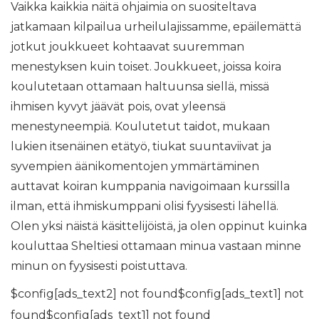
Vaikka kaikkia näitä ohjaimia on suositeltava
jatkamaan kilpailua urheilulajissamme, epäilemättä
jotkut joukkueet kohtaavat suuremman
menestyksen kuin toiset. Joukkueet, joissa koira
koulutetaan ottamaan haltuunsa siellä, missä
ihmisen kyvyt jäävät pois, ovat yleensä
menestyneempiä. Koulutetut taidot, mukaan
lukien itsenäinen etätyö, tiukat suuntaviivat ja
syvempien äänikomentojen ymmärtäminen
auttavat koiran kumppania navigoimaan kurssilla
ilman, että ihmiskumppani olisi fyysisesti lähellä.
Olen yksi näistä käsittelijöistä, ja olen oppinut kuinka
kouluttaa Sheltiesi ottamaan minua vastaan ​​minne
minun on fyysisesti poistuttava.
$config[ads_text2] not found$config[ads_text1] not
found$config[ads_text1] not found