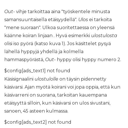
Out-
vihje tarkoittaa aina "työskentele minusta
samansuuntaisella etäisyydellä".
Ulos
ei tarkoita
"mene suoraan". Ulkoa suoritettaessa on yleensä
käänne koiran linjaan
.
Hyvä esimerkki
ulostulosta
olisi iso pyörä (katso kuva 1). Jos käsittelet pysyä
lähellä hyppyjä yhdellä ja kolmella
hammaspyörästä,
Out-
hyppy olisi hyppy numero 2.
$config[ads_text1] not found
Käsisignaalini
ulostulolle
on täysin pidennetty
käsivarsi. Ajan myötä koirani voi jopa oppia, että kun
käsivarreni on suorana, tarkoitan kauempana
etäisyyttä silloin, kun käsivarsi on ulos sivustani,
sanoen, 45 asteen kulmassa.
$config[ads_text2] not found