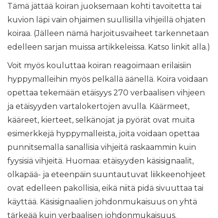
Tämä jättää koiran juoksemaan kohti tavoitetta tai
kuvion läpi vain ohjaimen suullisilla vihjeillä ohjaten
koiraa. (Jälleen nämä harjoitusvaiheet tarkennetaan
edelleen sarjan muissa artikkeleissa. Katso linkit alla.)
Voit myös kouluttaa koiran reagoimaan erilaisiin
hyppymalleihin myös pelkällä äänellä. Koira voidaan
opettaa tekemään etäisyys 270 verbaalisen vihjeen
ja etäisyyden vartalokertojen avulla. Käärmeet,
kääreet, kierteet, selkänojat ja pyörät ovat muita
esimerkkejä hyppymalleista, joita voidaan opettaa
punnitsemalla sanallisia vihjeitä raskaammin kuin
fyysisiä vihjeitä. Huomaa: etäisyyden käsisignaalit,
olkapää- ja eteenpäin suuntautuvat liikkeenohjeet
ovat edelleen pakollisia, eikä niitä pidä sivuuttaa tai
käyttää. Käsisignaalien johdonmukaisuus on yhtä
tärkeää kuin verbaalisen johdonmukaisuus.