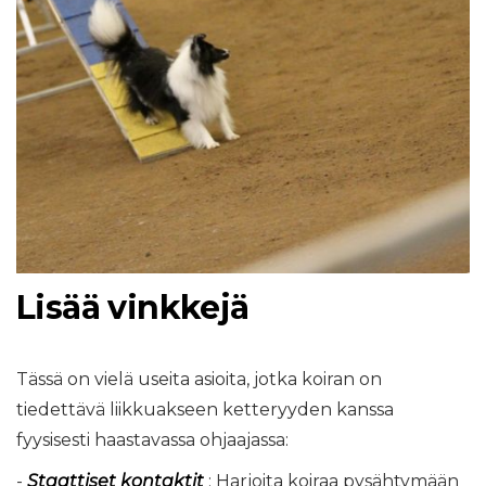
Lisää vinkkejä
Tässä on vielä useita asioita, jotka koiran on
tiedettävä liikkuakseen ketteryyden kanssa
fyysisesti haastavassa ohjaajassa:
-
Staattiset kontaktit
: Harjoita koiraa pysähtymään