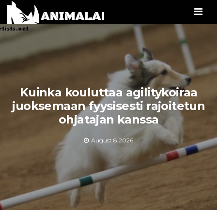
Men
Kuinka kouluttaa agilitykoiraa
juoksemaan fyysisesti rajoitetun
ohjatajan kanssa
August 8,2026