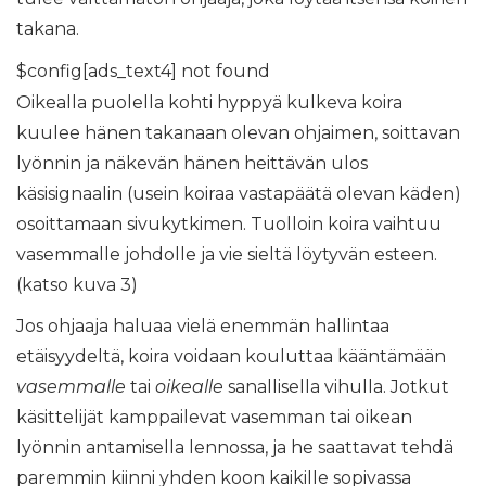
takana.
$config[ads_text4] not found
Oikealla puolella kohti hyppyä kulkeva koira
kuulee hänen takanaan olevan ohjaimen, soittavan
lyönnin ja näkevän hänen heittävän ulos
käsisignaalin (usein koiraa vastapäätä olevan käden)
osoittamaan sivukytkimen. Tuolloin koira vaihtuu
vasemmalle johdolle ja vie sieltä löytyvän esteen.
(katso kuva 3)
Jos ohjaaja haluaa vielä enemmän hallintaa
etäisyydeltä, koira voidaan kouluttaa kääntämään
vasemmalle
tai
oikealle
sanallisella vihulla. Jotkut
käsittelijät kamppailevat vasemman tai oikean
lyönnin antamisella lennossa, ja he saattavat tehdä
paremmin kiinni yhden koon kaikille sopivassa