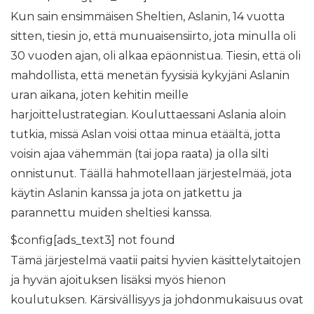
Kun sain ensimmäisen Sheltien, Aslanin, 14 vuotta
sitten, tiesin jo, että munuaisensiirto, jota minulla oli
30 vuoden ajan, oli alkaa epäonnistua. Tiesin, että oli
mahdollista, että menetän fyysisiä kykyjäni Aslanin
uran aikana, joten kehitin meille
harjoittelustrategian. Kouluttaessani Aslania aloin
tutkia, missä Aslan voisi ottaa minua etäältä, jotta
voisin ajaa vähemmän (tai jopa raata) ja olla silti
onnistunut. Täällä hahmotellaan järjestelmää, jota
käytin Aslanin kanssa ja jota on jatkettu ja
parannettu muiden sheltiesi kanssa.
$config[ads_text3] not found
Tämä järjestelmä vaatii paitsi hyvien käsittelytaitojen
ja hyvän ajoituksen lisäksi myös hienon
koulutuksen. Kärsivällisyys ja johdonmukaisuus ovat