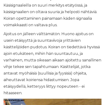
Käsisignaaleilla on suuri merkitys etätyössä, ja
käsisignaalien on oltava suuria ja helposti nähtäviä.
Koiran opettaminen painamaan käden signaalia
voimakkaasti on valtava plus.
Ajoitus on jälleen välttämätön. Huono ajoitus on
usein etäisyyttä ja suuntaviivoja yrittävien
käsittelijöiden pudotus. Koiran on tiedettävä hyvissä
ajoin etukäteen, mihin hän suuntautuu, ja
varhainen, mutta oikeaan aikaan ajoitettu sanallinen
vihje tekee sen tapahtumaan. Käsittelijät, jotka
antavat myöhäisiä (suullisia ja fyysisiä) ohjeita,
aiheuttavat koiriensa hidastumisen. Jopa
etäisyydellä, ketteryys liittyy nopeuteen - ei
hitaaseen.