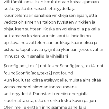
välttämättömiä, kun koulutetaan koiraa ajamaan
ketteryyttä itsenäisesti etäisyydellä ja
kuuntelemaan sanallisia vinkkejä sen sijaan, että
vedota ohjaimen vartaloon fyysisten vinkkien ja
ohjauksen suhteen. Koska en voi aina olla paikalla
auttamassa koiriani kurssin kautta, heidän on
opittava neuvottelemaan tiukkoja käännöksiä ja
esteenä tapahtuvaa syrjintää yksinään, joskus vähän
minusta kuin sanallisilla vihjeilläni.
$config[ads_text1] not found$config[ads_text4] not
found$config[ads_text2] not found
Kun koulutat koiraa etäisyydelle, muista aina pitää
koirasi mahdollisimman innostuneena
ketteryydestä. Panostan treeniini energialla,
huolimatta siitä, että en ehkä liikku kovin paljon.
Olen meille erittäin innoissamme äänellä ja