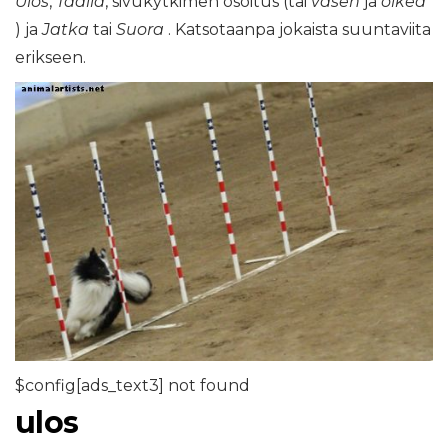
Ulos
,
Täällä
, sivukytkimen osoitus (tai
vasen
ja
oikea
) ja
Jatka
tai
Suora
. Katsotaanpa jokaista suuntaviita
erikseen.
$config[ads_text3] not found
ulos