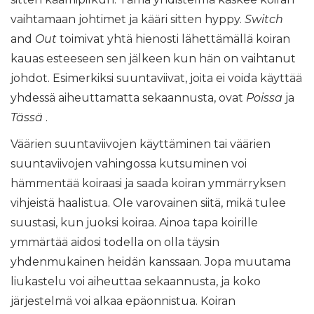
vaihtamaan johtimet ja kääri sitten hyppy.
Switch
and
Out
toimivat yhtä hienosti lähettämällä koiran
kauas esteeseen sen jälkeen kun hän on vaihtanut
johdot. Esimerkiksi suuntaviivat, joita ei voida käyttää
yhdessä aiheuttamatta sekaannusta, ovat
Poissa
ja
Tässä
.
Väärien suuntaviivojen käyttäminen tai väärien
suuntaviivojen vahingossa kutsuminen voi
hämmentää koiraasi ja saada koiran ymmärryksen
vihjeistä haalistua. Ole varovainen siitä, mikä tulee
suustasi, kun juoksi koiraa. Ainoa tapa koirille
ymmärtää aidosi todella on olla täysin
yhdenmukainen heidän kanssaan. Jopa muutama
liukastelu voi aiheuttaa sekaannusta, ja koko
järjestelmä voi alkaa epäonnistua. Koiran