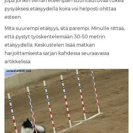
jopa jonkin verran eteenpäin suuntautuvaa tukea
pysyäksesi etäisyydellä koira voi helposti ohittaa
esteen.
Mitä suurempi etäisyys, sitä parempi. Minulle riittää,
että pystyt työskentelemään 30-50 metrin
etäisyydellä. Keskustelen lisää matkan
harjoittamisesta sarjan kahdessa seuraavassa
artikkelissa.