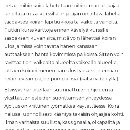
tietää, mihin koira lähetetään töihin ilman ohjaajaa
lähellä ja missä kurssilla ohjatajan on oltava lähellä
saadaksesi koiran läpi tiukkoja tai vaikeita vaiheita.
Tutkin kurssikarttoja ennen kävelyä kurssille
saadakseni kuvan siitä, mistä voin lähettää koirani
ulos ja missä voin tavata hänen kanssaan
auttaakseen häntä kovimmissa paikoissa. Sitten voin
ravittaa tieni vaikealta alueelta vaikealle alueelle,
jättäen koirani menemään ulos työskentelemään
reitin leveämpiä, helpompia osia. (katso video yllä)
Etäisyys harjoitellaan suunnattujen ohjeiden ja
yksittäisten esteiden suorittamisen yhteydessä.
Ajoitus on kriittinen työmatkaa käytettäessä. Koira
haluaa luonnollisesti kääntyä takaisin ohjaajaa kohti.
Ilman varhaista suullista, käsisignaalia, olkapäätä ja