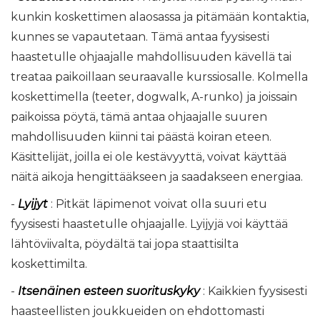
kunkin koskettimen alaosassa ja pitämään kontaktia,
kunnes se vapautetaan. Tämä antaa fyysisesti
haastetulle ohjaajalle mahdollisuuden kävellä tai
treataa paikoillaan seuraavalle kurssiosalle. Kolmella
koskettimella (teeter, dogwalk, A-runko) ja joissain
paikoissa pöytä, tämä antaa ohjaajalle suuren
mahdollisuuden kiinni tai päästä koiran eteen.
Käsittelijät, joilla ei ole kestävyyttä, voivat käyttää
näitä aikoja hengittääkseen ja saadakseen energiaa.
-
Lyijyt
: Pitkät läpimenot voivat olla suuri etu
fyysisesti haastetulle ohjaajalle. Lyijyjä voi käyttää
lähtöviivalta, pöydältä tai jopa staattisilta
koskettimilta.
-
Itsenäinen esteen suorituskyky
: Kaikkien fyysisesti
haasteellisten joukkueiden on ehdottomasti