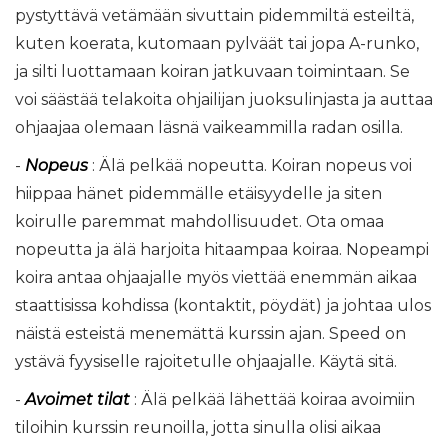
pystyttävä vetämään sivuttain pidemmiltä esteiltä, ​​
kuten koerata, kutomaan pylväät tai jopa A-runko,
ja silti luottamaan koiran jatkuvaan toimintaan. Se
voi säästää telakoita ohjailijan juoksulinjasta ja auttaa
ohjaajaa olemaan läsnä vaikeammilla radan osilla.
-
Nopeus
: Älä pelkää nopeutta. Koiran nopeus voi
hiippaa hänet pidemmälle etäisyydelle ja siten
koirulle paremmat mahdollisuudet. Ota omaa
nopeutta ja älä harjoita hitaampaa koiraa. Nopeampi
koira antaa ohjaajalle myös viettää enemmän aikaa
staattisissa kohdissa (kontaktit, pöydät) ja johtaa ulos
näistä esteistä menemättä kurssin ajan. Speed ​​on
ystävä fyysiselle rajoitetulle ohjaajalle. Käytä sitä.
-
Avoimet tilat
: Älä pelkää lähettää koiraa avoimiin
tiloihin kurssin reunoilla, jotta sinulla olisi aikaa