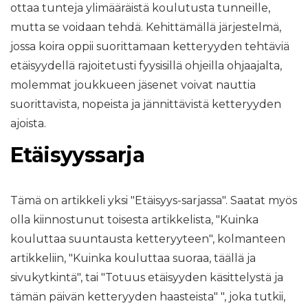
ottaa tunteja ylimääräistä koulutusta tunneille,
mutta se voidaan tehdä. Kehittämällä järjestelmä,
jossa koira oppii suorittamaan ketteryyden tehtäviä
etäisyydellä rajoitetusti fyysisillä ohjeilla ohjaajalta,
molemmat joukkueen jäsenet voivat nauttia
suorittavista, nopeista ja jännittävistä ketteryyden
ajoista.
Etäisyyssarja
Tämä on artikkeli yksi "Etäisyys-sarjassa". Saatat myös
olla kiinnostunut toisesta artikkelista, "Kuinka
kouluttaa suuntausta ketteryyteen", kolmanteen
artikkeliin, "Kuinka kouluttaa suoraa, täällä ja
sivukytkintä", tai "Totuus etäisyyden käsittelystä ja
tämän päivän ketteryyden haasteista" ", joka tutkii,