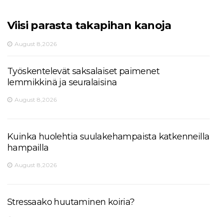
Viisi parasta takapihan kanoja
August 8,2026
Työskentelevät saksalaiset paimenet
lemmikkinä ja seuralaisina
August 8,2026
Kuinka huolehtia suulakehampaista katkenneilla
hampailla
August 8,2026
Stressaako huutaminen koiria?