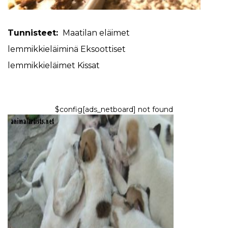
Tunnisteet:
Maatilan eläimet
lemmikkieläiminä
Eksoottiset
lemmikkieläimet
Kissat
$config[ads_netboard] not found
KOIRAT