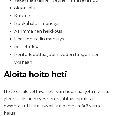
Vakava ja äkillinen vetinen ja haiseva ripuli
oksentelu
Kuume
Ruokahalun menetys
Äärimmäinen heikkous
Lihaskontrollin menetys
nestehukka
Pentu lopettaa juomaveden tai syömisen
yksinään
Aloita hoito heti
Hoito on aloitettava heti, kun huomaat jotain vikaa,
yleensä äkillinen vesinen, räjähtävä ripuli tai
oksentelu. Haistat tyypillistä parvo-"mätä verta" -
hajua.