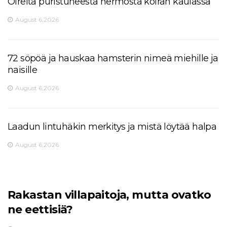
Oireita puristuneesta hermosta koiran kaulassa
August 6,2026
72 söpöä ja hauskaa hamsterin nimeä miehille ja
naisille
August 6,2026
Laadun lintuhäkin merkitys ja mistä löytää halpa
August 6,2026
Rakastan villapaitoja, mutta ovatko
ne eettisiä?