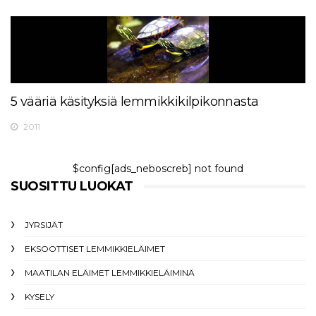
5 vääriä käsityksiä lemmikkikilpikonnasta
2011
$config[ads_neboscreb] not found
SUOSITTU LUOKAT
JYRSIJÄT
EKSOOTTISET LEMMIKKIELÄIMET
MAATILAN ELÄIMET LEMMIKKIELÄIMINÄ
KYSELY