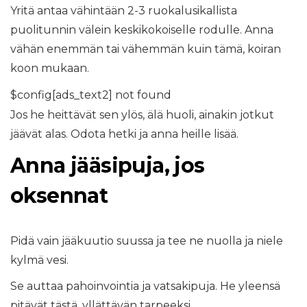
Yritä antaa vähintään 2-3 ruokalusikallista
puolitunnin välein keskikokoiselle rodulle. Anna
vähän enemmän tai vähemmän kuin tämä, koiran
koon mukaan.
$config[ads_text2] not found
Jos he heittävät sen ylös, älä huoli, ainakin jotkut
jäävät alas. Odota hetki ja anna heille lisää.
Anna jääsipuja, jos
oksennat
Pidä vain jääkuutio suussa ja tee ne nuolla ja niele
kylmä vesi.
Se auttaa pahoinvointia ja vatsakipuja. He yleensä
pitävät tästä, yllättävän tarpeeksi.