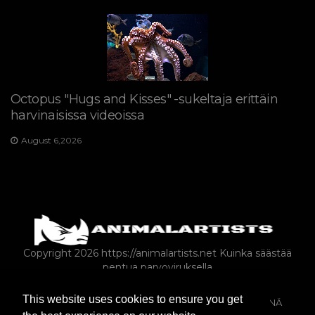
Octopus "Hugs and Kisses" -sukeltaja erittäin
harvinaisissa videoissa
August 6,2026
Copyright 2026 https://animalartists.net
Kuinka säästää
pentua parvoviruksella
This website uses cookies to ensure you get
VILLIELÄIMET
MAATILAN ELÄIMET LEMMIKKIELÄIMINÄ