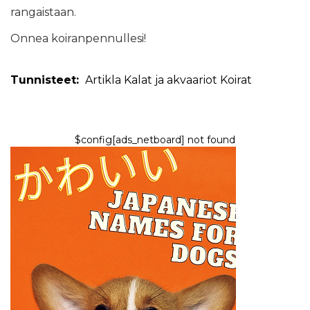
rangaistaan.
Onnea koiranpennullesi!
Tunnisteet:
Artikla
Kalat ja akvaariot
Koirat
$config[ads_netboard] not found
DOGS
100+ Cute Japanese Dog Names