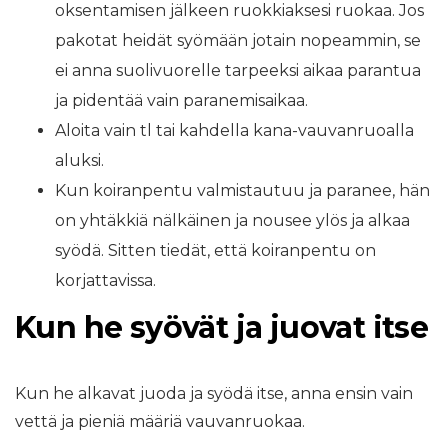
oksentamisen jälkeen ruokkiaksesi ruokaa. Jos
pakotat heidät syömään jotain nopeammin, se
ei anna suolivuorelle tarpeeksi aikaa parantua
ja pidentää vain paranemisaikaa.
Aloita vain tl tai kahdella kana-vauvanruoalla
aluksi.
Kun koiranpentu valmistautuu ja paranee, hän
on yhtäkkiä nälkäinen ja nousee ylös ja alkaa
syödä. Sitten tiedät, että koiranpentu on
korjattavissa.
Kun he syövät ja juovat itse
Kun he alkavat juoda ja syödä itse, anna ensin vain
vettä ja pieniä määriä vauvanruokaa.