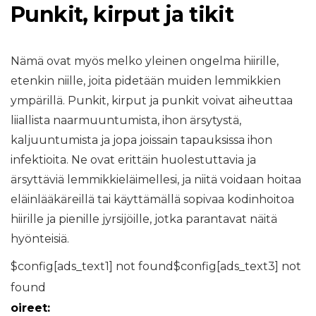
Punkit, kirput ja tikit
Nämä ovat myös melko yleinen ongelma hiirille,
etenkin niille, joita pidetään muiden lemmikkien
ympärillä. Punkit, kirput ja punkit voivat aiheuttaa
liiallista naarmuuntumista, ihon ärsytystä,
kaljuuntumista ja jopa joissain tapauksissa ihon
infektioita. Ne ovat erittäin huolestuttavia ja
ärsyttäviä lemmikkieläimellesi, ja niitä voidaan hoitaa
eläinlääkäreillä tai käyttämällä sopivaa kodinhoitoa
hiirille ja pienille jyrsijöille, jotka parantavat näitä
hyönteisiä.
$config[ads_text1] not found$config[ads_text3] not
found
oireet: