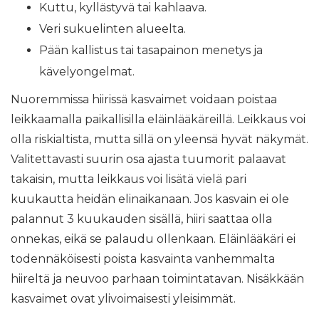
Kuttu, kyllästyvä tai kahlaava.
Veri sukuelinten alueelta.
Pään kallistus tai tasapainon menetys ja
kävelyongelmat.
Nuoremmissa hiirissä kasvaimet voidaan poistaa
leikkaamalla paikallisilla eläinlääkäreillä. Leikkaus voi
olla riskialtista, mutta sillä on yleensä hyvät näkymät.
Valitettavasti suurin osa ajasta tuumorit palaavat
takaisin, mutta leikkaus voi lisätä vielä pari
kuukautta heidän elinaikanaan. Jos kasvain ei ole
palannut 3 kuukauden sisällä, hiiri saattaa olla
onnekas, eikä se palaudu ollenkaan. Eläinlääkäri ei
todennäköisesti poista kasvainta vanhemmalta
hiireltä ja neuvoo parhaan toimintatavan. Nisäkkään
kasvaimet ovat ylivoimaisesti yleisimmät.