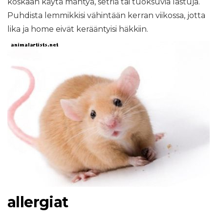
koskaan käytä mäntyä, setriä tai tuoksuvia lastuja.
Puhdista lemmikkisi vähintään kerran viikossa, jotta
lika ja home eivät kerääntyisi häkkiin.
allergiat