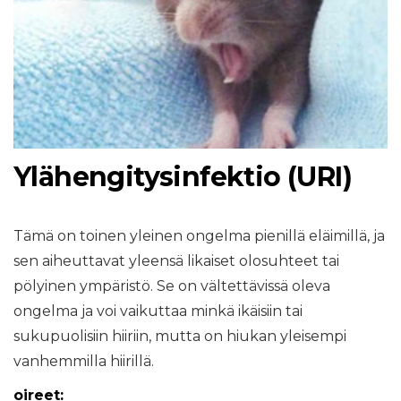
Ylähengitysinfektio (URI)
Tämä on toinen yleinen ongelma pienillä eläimillä, ja
sen aiheuttavat yleensä likaiset olosuhteet tai
pölyinen ympäristö. Se on vältettävissä oleva
ongelma ja voi vaikuttaa minkä ikäisiin tai
sukupuolisiin hiiriin, mutta on hiukan yleisempi
vanhemmilla hiirillä.
oireet: