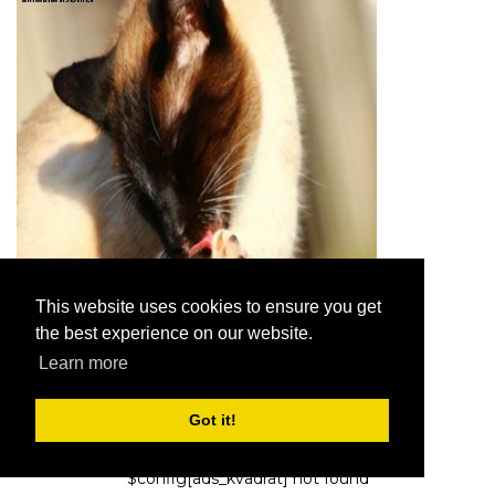
KISSAT
Kissien itsehoitojen toiminta
This website uses cookies to ensure you get
7,2026
the best experience on our website.
Learn more
Got it!
$config[ads_kvadrat] not found