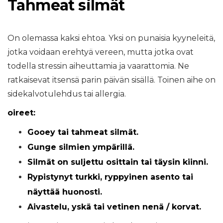
Tahmeat silmät
On olemassa kaksi ehtoa. Yksi on punaisia ​​kyyneleitä,
jotka voidaan erehtyä vereen, mutta jotka ovat
todella stressin aiheuttamia ja vaarattomia. Ne
ratkaisevat itsensä parin päivän sisällä. Toinen aihe on
sidekalvotulehdus tai allergia.
oireet:
Gooey tai tahmeat silmät.
Gunge silmien ympärillä.
Silmät on suljettu osittain tai täysin kiinni.
Rypistynyt turkki, ryppyinen asento tai
näyttää huonosti.
Aivastelu, yskä tai vetinen nenä / korvat.