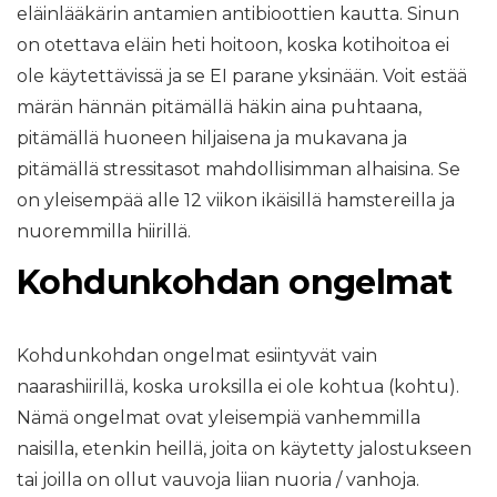
eläinlääkärin antamien antibioottien kautta. Sinun
on otettava eläin heti hoitoon, koska kotihoitoa ei
ole käytettävissä ja se EI parane yksinään. Voit estää
märän hännän pitämällä häkin aina puhtaana,
pitämällä huoneen hiljaisena ja mukavana ja
pitämällä stressitasot mahdollisimman alhaisina. Se
on yleisempää alle 12 viikon ikäisillä hamstereilla ja
nuoremmilla hiirillä.
Kohdunkohdan ongelmat
Kohdunkohdan ongelmat esiintyvät vain
naarashiirillä, koska uroksilla ei ole kohtua (kohtu).
Nämä ongelmat ovat yleisempiä vanhemmilla
naisilla, etenkin heillä, joita on käytetty jalostukseen
tai joilla on ollut vauvoja liian nuoria / vanhoja.