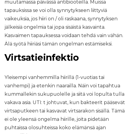
muutamassa päivässä antibiooteilla. Muissa
tapauksissa se voi olla synnytykseen liittyviä
vaikeuksia, jos hiiri on / oli raskaana, synnytyksen
jälkeisiä ongelmia tai jopa sisäistä kasvainta.
Kasvaimen tapauksessa voidaan tehdä vain vähän.
Älä syötä hiiriäsi tämän ongelman estämiseksi.
Virtsatieinfektio
Yleisempi vanhemmilla hiirillä (1-vuotias tai
vanhempi) ja etenkin naarailla. Näin voi tapahtua
kummallekin sukupuolelle ja siitä voi lopulta tulla
vakava asia. UTI: t johtuvat, kun bakteerit pääsevät
virtsaputkeen tai kasvavat virtsarakon sisällä. Tämä
ei ole yleensä ongelma hiirille, joita pidetään
puhtaissa olosuhteissa koko elämänsä ajan