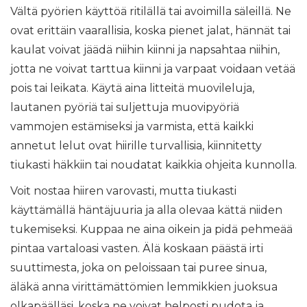
Vältä pyörien käyttöä ritilällä tai avoimilla säleillä. Ne
ovat erittäin vaarallisia, koska pienet jalat, hännät tai
kaulat voivat jäädä niihin kiinni ja napsahtaa niihin,
jotta ne voivat tarttua kiinni ja varpaat voidaan vetää
pois tai leikata. Käytä aina litteitä muovileluja,
lautanen pyöriä tai suljettuja muovipyöriä
vammojen estämiseksi ja varmista, että kaikki
annetut lelut ovat hiirille turvallisia, kiinnitetty
tiukasti häkkiin tai noudatat kaikkia ohjeita kunnolla.
Voit nostaa hiiren varovasti, mutta tiukasti
käyttämällä häntäjuuria ja alla olevaa kättä niiden
tukemiseksi. Kuppaa ne aina oikein ja pidä pehmeää
pintaa vartaloasi vasten. Älä koskaan päästä irti
suuttimesta, joka on peloissaan tai puree sinua,
äläkä anna virittämättömien lemmikkien juoksua
olkapäälläsi, koska ne voivat helposti pudota ja