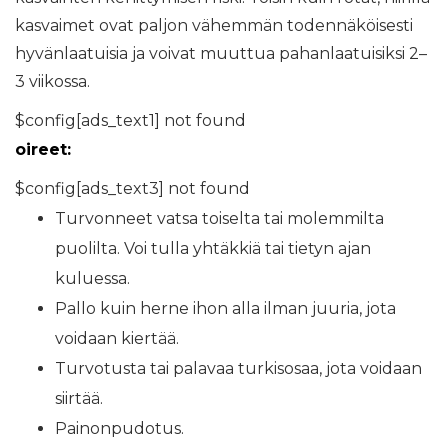
kasvaimet ovat paljon vähemmän todennäköisesti
hyvänlaatuisia ja voivat muuttua pahanlaatuisiksi 2–
3 viikossa.
$config[ads_text1] not found
oireet:
$config[ads_text3] not found
Turvonneet vatsa toiselta tai molemmilta
puolilta. Voi tulla yhtäkkiä tai tietyn ajan
kuluessa.
Pallo kuin herne ihon alla ilman juuria, jota
voidaan kiertää.
Turvotusta tai palavaa turkisosaa, jota voidaan
siirtää.
Painonpudotus.