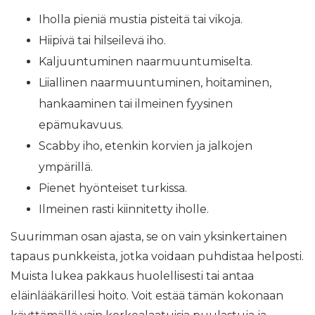
Iholla pieniä mustia pisteitä tai vikoja.
Hiipivä tai hilseilevä iho.
Kaljuuntuminen naarmuuntumiselta.
Liiallinen naarmuuntuminen, hoitaminen,
hankaaminen tai ilmeinen fyysinen
epämukavuus.
Scabby iho, etenkin korvien ja jalkojen
ympärillä.
Pienet hyönteiset turkissa.
Ilmeinen rasti kiinnitetty iholle.
Suurimman osan ajasta, se on vain yksinkertainen
tapaus punkkeista, jotka voidaan puhdistaa helposti.
Muista lukea pakkaus huolellisesti tai antaa
eläinlääkärillesi hoito. Voit estää tämän kokonaan