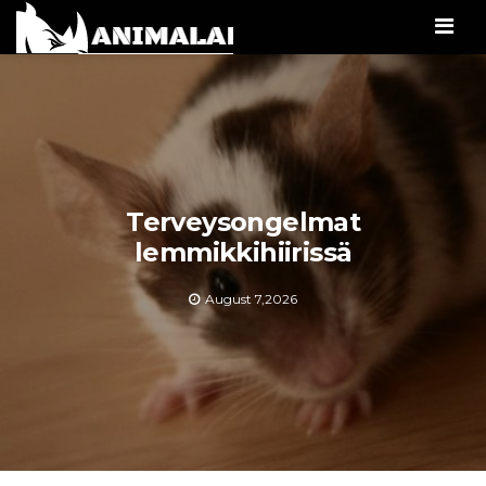
Men
Terveysongelmat
lemmikkihiirissä
August 7,2026