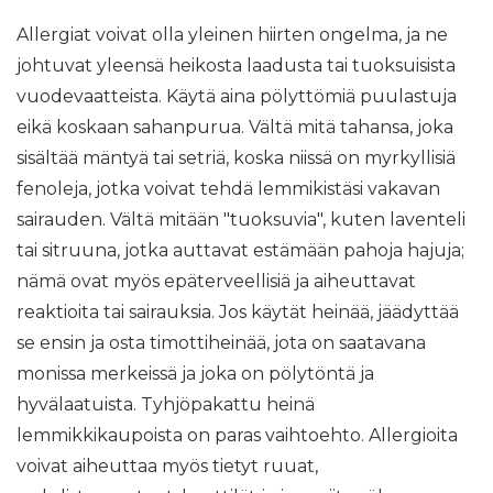
Allergiat voivat olla yleinen hiirten ongelma, ja ne
johtuvat yleensä heikosta laadusta tai tuoksuisista
vuodevaatteista. Käytä aina pölyttömiä puulastuja
eikä koskaan sahanpurua. Vältä mitä tahansa, joka
sisältää mäntyä tai setriä, koska niissä on myrkyllisiä
fenoleja, jotka voivat tehdä lemmikistäsi vakavan
sairauden. Vältä mitään "tuoksuvia", kuten laventeli
tai sitruuna, jotka auttavat estämään pahoja hajuja;
nämä ovat myös epäterveellisiä ja aiheuttavat
reaktioita tai sairauksia. Jos käytät heinää, jäädyttää
se ensin ja osta timottiheinää, jota on saatavana
monissa merkeissä ja joka on pölytöntä ja
hyvälaatuista. Tyhjöpakattu heinä
lemmikkikaupoista on paras vaihtoehto. Allergioita
voivat aiheuttaa myös tietyt ruuat,