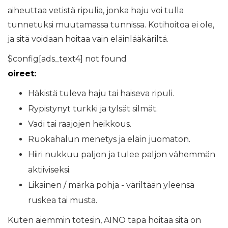
aiheuttaa vetistä ripulia, jonka haju voi tulla
tunnetuksi muutamassa tunnissa. Kotihoitoa ei ole,
ja sitä voidaan hoitaa vain eläinlääkäriltä.
$config[ads_text4] not found
oireet:
Häkistä tuleva haju tai haiseva ripuli.
Rypistynyt turkki ja tylsät silmät.
Vadi tai raajojen heikkous.
Ruokahalun menetys ja eläin juomaton.
Hiiri nukkuu paljon ja tulee paljon vähemmän
aktiiviseksi.
Likainen / märkä pohja - väriltään yleensä
ruskea tai musta.
Kuten aiemmin totesin, AINO tapa hoitaa sitä on