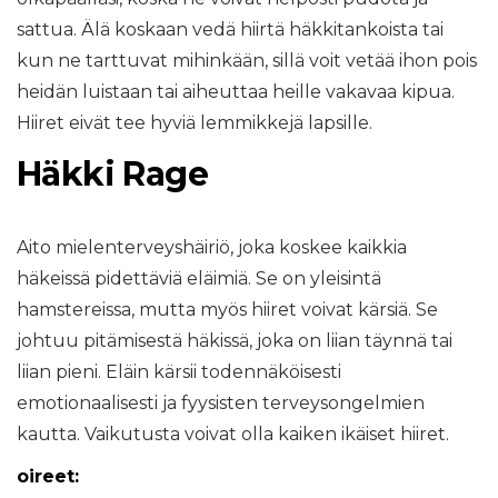
sattua. Älä koskaan vedä hiirtä häkkitankoista tai
kun ne tarttuvat mihinkään, sillä voit vetää ihon pois
heidän luistaan ​​tai aiheuttaa heille vakavaa kipua.
Hiiret eivät tee hyviä lemmikkejä lapsille.
Häkki Rage
Aito mielenterveyshäiriö, joka koskee kaikkia
häkeissä pidettäviä eläimiä. Se on yleisintä
hamstereissa, mutta myös hiiret voivat kärsiä. Se
johtuu pitämisestä häkissä, joka on liian täynnä tai
liian pieni. Eläin kärsii todennäköisesti
emotionaalisesti ja fyysisten terveysongelmien
kautta. Vaikutusta voivat olla kaiken ikäiset hiiret.
oireet: