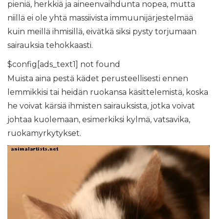
pieniä, herkkiä ja aineenvaihdunta nopea, mutta
niillä ei ole yhtä massiivista immuunijärjestelmää
kuin meillä ihmisillä, eivätkä siksi pysty torjumaan
sairauksia tehokkaasti.
$config[ads_text1] not found
Muista aina pestä kädet perusteellisesti ennen
lemmikkisi tai heidän ruokansa käsittelemistä, koska
he voivat kärsiä ihmisten sairauksista, jotka voivat
johtaa kuolemaan, esimerkiksi kylmä, vatsavika,
ruokamyrkytykset.