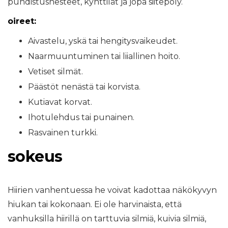
puhdistusnesteet, kynttilät ja jopa siitepöly.
oireet:
Aivastelu, yskä tai hengitysvaikeudet.
Naarmuuntuminen tai liiallinen hoito.
Vetiset silmät.
Päästöt nenästä tai korvista.
Kutiavat korvat.
Ihotulehdus tai punainen.
Rasvainen turkki.
sokeus
Hiirien vanhentuessa he voivat kadottaa näkökyvyn
hiukan tai kokonaan. Ei ole harvinaista, että
vanhuksilla hiirillä on tarttuvia silmiä, kuivia silmiä,