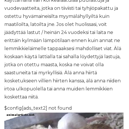
käyttämällä vain korkealaatuisia puulastuja ja
vuodevaatteita, jotka on tiiviisti tai tyhjiöpakattu ja
ostettu hyvämaineisilta myymälähyllyiltä kuin
maatiloilta, latoilta jne. Jos olet huolissasi, voit
jäädyttää lastut / heinän 24 vuodeksi tai laita ne
erittäin kylmään lämpötilaan ennen kuin annat ne
lemmikkieläimelle tappaaksesi mahdolliset viat. Älä
koskaan käytä lattialla tai sahalla löydettyjä lastuja,
jotka on otettu maasta, koska ne voivat olla
saastuneita tai myrkyllisiä. Älä anna hiirtä
kosketukseen villien hiirten kanssa, älä anna niiden
irtoa ulkopuolella tai anna muiden lemmikkien
koskettaa niitä.
$config[ads_text2] not found