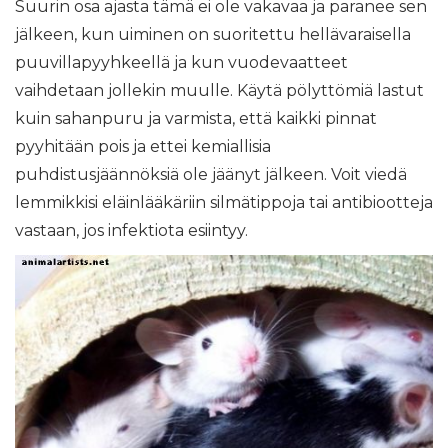
Suurin osa ajasta tämä ei ole vakavaa ja paranee sen
jälkeen, kun uiminen on suoritettu hellävaraisella
puuvillapyyhkeellä ja kun vuodevaatteet
vaihdetaan jollekin muulle. Käytä pölyttömiä lastut
kuin sahanpuru ja varmista, että kaikki pinnat
pyyhitään pois ja ettei kemiallisia
puhdistusjäännöksiä ole jäänyt jälkeen. Voit viedä
lemmikkisi eläinlääkäriin silmätippoja tai antibiootteja
vastaan, jos infektiota esiintyy.