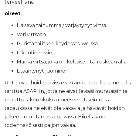
terveellisinä.
oireet:
Haiseva tai tumma / värjäytynyt virtsa.
Veri virtsaan.
Purista tai itkee käydessäsi wc: ssä.
Inkontinenssin.
Märkä virtsa, joka on keltaisen tai ruskean alla.
Lisääntynyt juominen.
UTI: t ovat hoidettavissa vain antibiooteilla, ja ne tulisi
tarttua ASAP: iin, jotta ne eivät leviäisi munuaisiin tai
muuttuisi keuhkokuumeeseen. Useimmissa
tapauksissa ne eivät ole vakavia ja häviävät hoidon
jälkeen muutamassa päivässä. Hiirelläsi on
todennäköisesti paljon vaivaa.