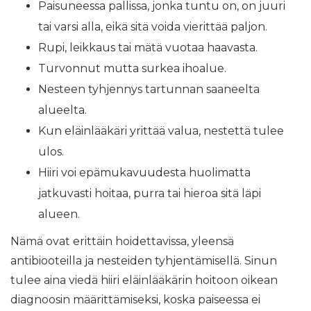
Paisuneessa pallissa, jonka tuntu on, on juuri
tai varsi alla, eikä sitä voida vierittää paljon.
Rupi, leikkaus tai mätä vuotaa haavasta.
Turvonnut mutta surkea ihoalue.
Nesteen tyhjennys tartunnan saaneelta
alueelta.
Kun eläinlääkäri yrittää valua, nestettä tulee
ulos.
Hiiri voi epämukavuudesta huolimatta
jatkuvasti hoitaa, purra tai hieroa sitä läpi
alueen.
Nämä ovat erittäin hoidettavissa, yleensä
antibiooteilla ja nesteiden tyhjentämisellä. Sinun
tulee aina viedä hiiri eläinlääkärin hoitoon oikean
diagnoosin määrittämiseksi, koska paiseessa ei