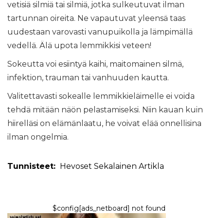
vetisiä silmiä tai silmiä, jotka sulkeutuvat ilman
tartunnan oireita. Ne vapautuvat yleensä taas
uudestaan ​​varovasti vanupuikolla ja lämpimällä
vedellä. Älä upota lemmikkisi veteen!
Sokeutta voi esiintyä kaihi, maitomainen silmä,
infektion, trauman tai vanhuuden kautta.
Valitettavasti sokealle lemmikkieläimelle ei voida
tehdä mitään näön pelastamiseksi. Niin kauan kuin
hiirelläsi on elämänlaatu, he voivat elää onnellisina
ilman ongelmia.
Tunnisteet:
Hevoset
Sekalainen
Artikla
$config[ads_netboard] not found