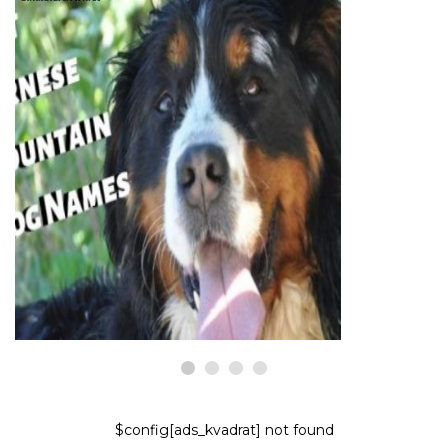
KOIRAT
Parhaat sveitsiläiset nimet
Berni-vuoristokoiralle
7,2026
$config[ads_kvadrat] not found