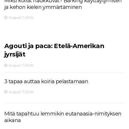
Miksi koirat haukkuvat? Barking käyttäytymisen
ja kehon kielen ymmärtäminen
August 7,2026
Agouti ja paca: Etelä-Amerikan
jyrsijät
August 7,2026
3 tapaa auttaa koiria pelastamaan
August 7,2026
Mitä tapahtuu lemmikin eutanaasia-nimityksen
aikana