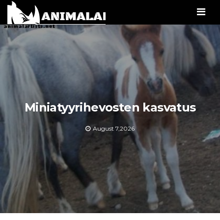
Men
Miniatyyrihevosten kasvatus
August 7,2026