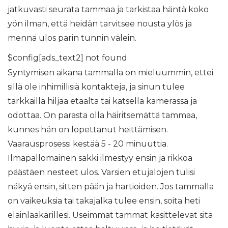
jatkuvasti seurata tammaa ja tarkistaa häntä koko
yön ilman, että heidän tarvitsee nousta ylös ja
mennä ulos parin tunnin välein.
$config[ads_text2] not found
Syntymisen aikana tammalla on mieluummin, ettei
sillä ole inhimillisiä kontakteja, ja sinun tulee
tarkkailla hiljaa etäältä tai katsella kamerassa ja
odottaa. On parasta olla häiritsemättä tammaa,
kunnes hän on lopettanut heittämisen.
Vaarausprosessi kestää 5 - 20 minuuttia.
Ilmapallomainen säkki ilmestyy ensin ja rikkoa
päästäen nesteet ulos. Varsien etujalojen tulisi
näkyä ensin, sitten pään ja hartioiden. Jos tammalla
on vaikeuksia tai takajalka tulee ensin, soita heti
eläinlääkärillesi. Useimmat tammat käsittelevät sitä