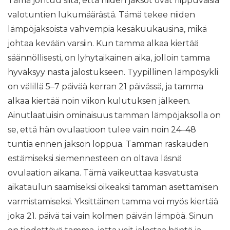
Tämä johtuu siitä, että niiden jaksot ovat riippuvaisia ​​
valotuntien lukumäärästä. Tämä tekee niiden
lämpöjaksoista vahvempia kesäkuukausina, mikä
johtaa kevään varsiin. Kun tamma alkaa kiertää
säännöllisesti, on lyhytaikainen aika, jolloin tamma
hyväksyy nasta jalostukseen. Tyypillinen lämpösykli
on välillä 5–7 päivää kerran 21 päivässä, ja tamma
alkaa kiertää noin viikon kulutuksen jälkeen.
Ainutlaatuisin ominaisuus tamman lämpöjaksolla on
se, että hän ovulaatioon tulee vain noin 24–48
tuntia ennen jakson loppua. Tamman raskauden
estämiseksi siemennesteen on oltava läsnä
ovulaation aikana. Tämä vaikeuttaa kasvatusta
aikataulun saamiseksi oikeaksi tamman asettamisen
varmistamiseksi. Yksittäinen tamma voi myös kiertää
joka 21. päivä tai vain kolmen päivän lämpöä. Sinun