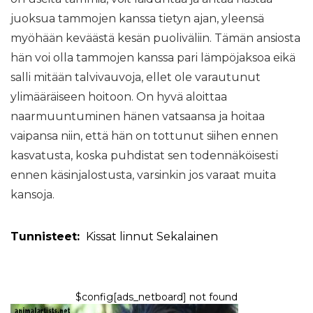
juoksua tammojen kanssa tietyn ajan, yleensä
myöhään keväästä kesän puoliväliin. Tämän ansiosta
hän voi olla tammojen kanssa pari lämpöjaksoa eikä
salli mitään talvivauvoja, ellet ole varautunut
ylimääräiseen hoitoon. On hyvä aloittaa
naarmuuntuminen hänen vatsaansa ja hoitaa
vaipansa niin, että hän on tottunut siihen ennen
kasvatusta, koska puhdistat sen todennäköisesti
ennen käsinjalostusta, varsinkin jos varaat muita
kansoja.
Tunnisteet:
Kissat
linnut
Sekalainen
$config[ads_netboard] not found