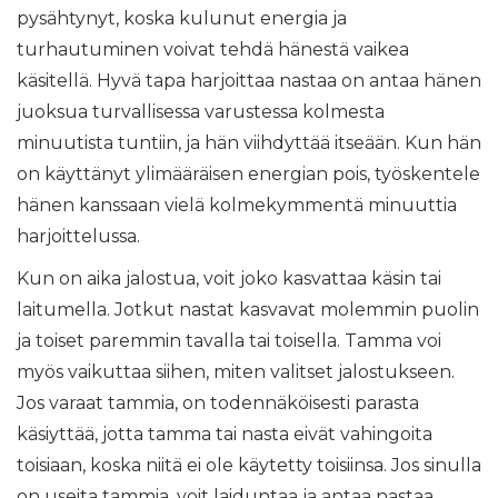
pysähtynyt, koska kulunut energia ja
turhautuminen voivat tehdä hänestä vaikea
käsitellä. Hyvä tapa harjoittaa nastaa on antaa hänen
juoksua turvallisessa varustessa kolmesta
minuutista tuntiin, ja hän viihdyttää itseään. Kun hän
on käyttänyt ylimääräisen energian pois, työskentele
hänen kanssaan vielä kolmekymmentä minuuttia
harjoittelussa.
Kun on aika jalostua, voit joko kasvattaa käsin tai
laitumella. Jotkut nastat kasvavat molemmin puolin
ja toiset paremmin tavalla tai toisella. Tamma voi
myös vaikuttaa siihen, miten valitset jalostukseen.
Jos varaat tammia, on todennäköisesti parasta
käsiyttää, jotta tamma tai nasta eivät vahingoita
toisiaan, koska niitä ei ole käytetty toisiinsa. Jos sinulla
on useita tammia, voit laiduntaa ja antaa nastaa