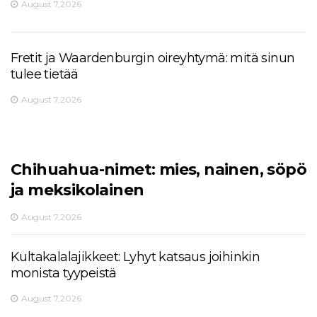
August 7,2026
Fretit ja Waardenburgin oireyhtymä: mitä sinun
tulee tietää
August 7,2026
Chihuahua-nimet: mies, nainen, söpö
ja meksikolainen
August 7,2026
Kultakalalajikkeet: Lyhyt katsaus joihinkin
monista tyypeistä
August 7,2026