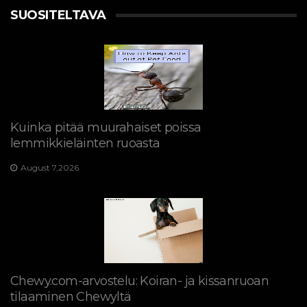
SUOSITELTAVA
Kuinka pitää muurahaiset poissa
lemmikkieläinten ruoasta
August 7,2026
Chewy.com-arvostelu: Koiran- ja kissanruoan
tilaaminen Chewyltä