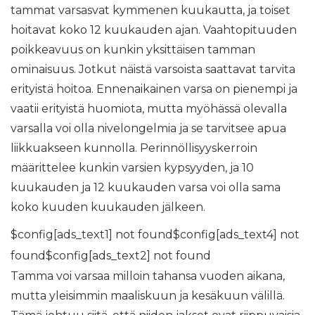
tammat varsasvat kymmenen kuukautta, ja toiset
hoitavat koko 12 kuukauden ajan. Vaahtopituuden
poikkeavuus on kunkin yksittäisen tamman
ominaisuus. Jotkut näistä varsoista saattavat tarvita
erityistä hoitoa. Ennenaikainen varsa on pienempi ja
vaatii erityistä huomiota, mutta myöhässä olevalla
varsalla voi olla nivelongelmia ja se tarvitsee apua
liikkuakseen kunnolla. Perinnöllisyyskerroin
määrittelee kunkin varsien kypsyyden, ja 10
kuukauden ja 12 kuukauden varsa voi olla sama
koko kuuden kuukauden jälkeen.
$config[ads_text1] not found$config[ads_text4] not
found$config[ads_text2] not found
Tamma voi varsaa milloin tahansa vuoden aikana,
mutta yleisimmin maaliskuun ja kesäkuun välillä.