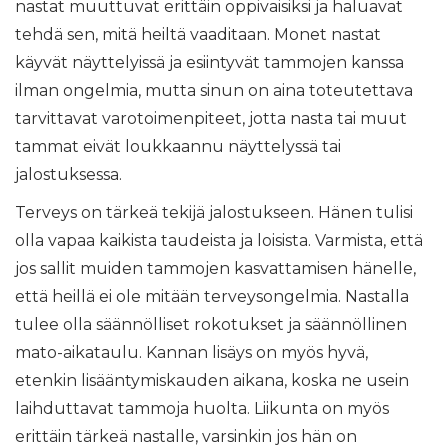
nastat muuttuvat erittäin oppivaisiksi ja haluavat
tehdä sen, mitä heiltä vaaditaan. Monet nastat
käyvät näyttelyissä ja esiintyvät tammojen kanssa
ilman ongelmia, mutta sinun on aina toteutettava
tarvittavat varotoimenpiteet, jotta nasta tai muut
tammat eivät loukkaannu näyttelyssä tai
jalostuksessa.
Terveys on tärkeä tekijä jalostukseen. Hänen tulisi
olla vapaa kaikista taudeista ja loisista. Varmista, että
jos sallit muiden tammojen kasvattamisen hänelle,
että heillä ei ole mitään terveysongelmia. Nastalla
tulee olla säännölliset rokotukset ja säännöllinen
mato-aikataulu. Kannan lisäys on myös hyvä,
etenkin lisääntymiskauden aikana, koska ne usein
laihduttavat tammoja huolta. Liikunta on myös
erittäin tärkeä nastalle, varsinkin jos hän on