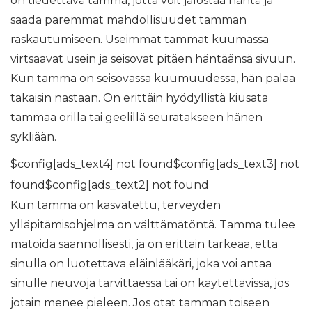
on tiedettävä tamma, jotta voit jalostaa häntä ja
saada paremmat mahdollisuudet tamman
raskautumiseen. Useimmat tammat kuumassa
virtsaavat usein ja seisovat pitäen häntäänsä sivuun.
Kun tamma on seisovassa kuumuudessa, hän palaa
takaisin nastaan. On erittäin hyödyllistä kiusata
tammaa orilla tai geelillä seuratakseen hänen
sykliään.
$config[ads_text4] not found$config[ads_text3] not
found$config[ads_text2] not found
Kun tamma on kasvatettu, terveyden
ylläpitämisohjelma on välttämätöntä. Tamma tulee
matoida säännöllisesti, ja on erittäin tärkeää, että
sinulla on luotettava eläinlääkäri, joka voi antaa
sinulle neuvoja tarvittaessa tai on käytettävissä, jos
jotain menee pieleen. Jos otat tamman toiseen