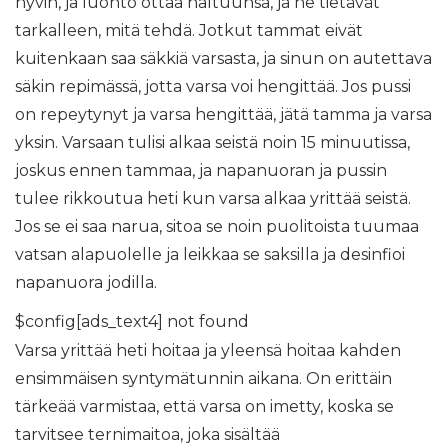
hyvin, ja luonto ottaa haltuunsa, ja he tietävät
tarkalleen, mitä tehdä. Jotkut tammat eivät
kuitenkaan saa säkkiä varsasta, ja sinun on autettava
säkin repimässä, jotta varsa voi hengittää. Jos pussi
on repeytynyt ja varsa hengittää, jätä tamma ja varsa
yksin. Varsaan tulisi alkaa seistä noin 15 minuutissa,
joskus ennen tammaa, ja napanuoran ja pussin
tulee rikkoutua heti kun varsa alkaa yrittää seistä.
Jos se ei saa narua, sitoa se noin puolitoista tuumaa
vatsan alapuolelle ja leikkaa se saksilla ja desinfioi
napanuora jodilla.
$config[ads_text4] not found
Varsa yrittää heti hoitaa ja yleensä hoitaa kahden
ensimmäisen syntymätunnin aikana. On erittäin
tärkeää varmistaa, että varsa on imetty, koska se
tarvitsee ternimaitoa, joka sisältää