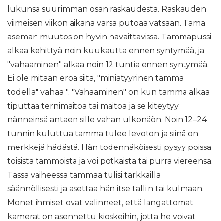
lukunsa suurimman osan raskaudesta. Raskauden
viimeisen viikon aikana varsa putoaa vatsaan. Tämä
aseman muutos on hyvin havaittavissa. Tammapussi
alkaa kehittyä noin kuukautta ennen syntymää, ja
"vahaaminen" alkaa noin 12 tuntia ennen syntymää.
Ei ole mitään eroa siitä, "miniatyyrinen tamma
todella" vahaa ". "Vahaaminen" on kun tamma alkaa
tiputtaa ternimaitoa tai maitoa ja se kiteytyy
nänneinsä antaen sille vahan ulkonäön. Noin 12–24
tunnin kuluttua tamma tulee levoton ja siinä on
merkkejä hädästä. Hän todennäköisesti pysyy poissa
toisista tammoista ja voi potkaista tai purra viereensä.
Tässä vaiheessa tammaa tulisi tarkkailla
säännöllisesti ja asettaa hän itse talliin tai kulmaan.
Monet ihmiset ovat valinneet, että langattomat
kamerat on asennettu kioskeihin, jotta he voivat