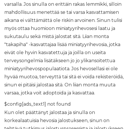
varsalla. Jos sinulla on erittäin rakas lemmikki, silloin
mahdollisuus menettää se tai varsa kasvattamisen
aikana ei välttämättä ole riskin arvoinen. Sinun tulisi
myös ottaa huomioon miniatyyrihevosesi laatu ja
sukutaulu sekä mistä jalostat sitä. Liian monta
"takapiha" -kasvattajaa lisää miniatyyrihevosia, jotka
eivät ole hyvin kasvatettuja ja joilla on useita
terveysongelmia lisätäkseen jo jo ylikansoitettua
miniatyyrihevospopulaatiota. Jos hevosellasi ei ole
hyvää muotoa, terveyttä tai sitä ei voida rekisteröidä,
sinun ei pitäisi jalostaa sitä. On liian monta muuta
varsaa, jotka voit adoptoida ja kasvattaa.
$config[ads_text1] not found
Kun olet päättänyt jalostaa ja sinulla on
korkealaatuisia hevosia jalostukseen, sinun on
tehtävä tutkimus jalostusprosessista ja jalostukseen