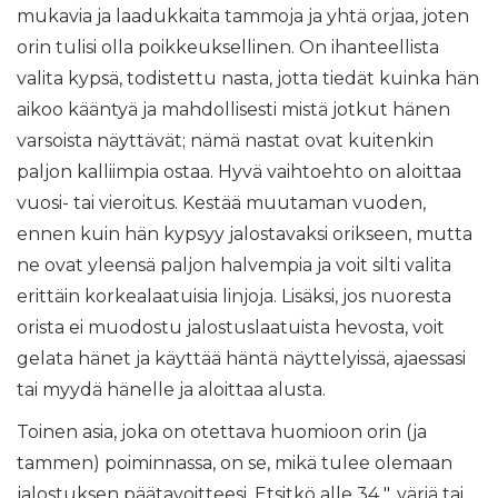
mukavia ja laadukkaita tammoja ja yhtä orjaa, joten
orin tulisi olla poikkeuksellinen. On ihanteellista
valita kypsä, todistettu nasta, jotta tiedät kuinka hän
aikoo kääntyä ja mahdollisesti mistä jotkut hänen
varsoista näyttävät; nämä nastat ovat kuitenkin
paljon kalliimpia ostaa. Hyvä vaihtoehto on aloittaa
vuosi- tai vieroitus. Kestää muutaman vuoden,
ennen kuin hän kypsyy jalostavaksi orikseen, mutta
ne ovat yleensä paljon halvempia ja voit silti valita
erittäin korkealaatuisia linjoja. Lisäksi, jos nuoresta
orista ei muodostu jalostuslaatuista hevosta, voit
gelata hänet ja käyttää häntä näyttelyissä, ajaessasi
tai myydä hänelle ja aloittaa alusta.
Toinen asia, joka on otettava huomioon orin (ja
tammen) poiminnassa, on se, mikä tulee olemaan
jalostuksen päätavoitteesi. Etsitkö alle 34 ", väriä tai