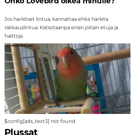
Onko Lovebird oikea minulle?
Jos harkitset lintua, kannattaa ehkä harkita
rakkauslintua. Katsotaanpa ensin joitain etuja ja
haittoja.
$config[ads_text3] not found
Plussat