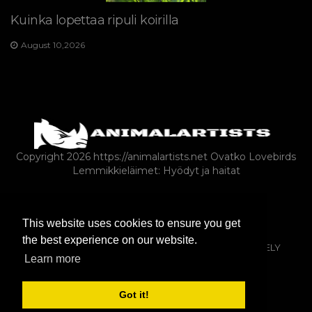
Kuinka lopettaa ripuli koirilla
August 10,2026
Copyright 2026 https://animalartists.net
Ovatko Lovebirds
Lemmikkieläimet: Hyödyt ja haitat
EKSOOTTISET LEMMIKKIELÄIMET
This website uses cookies to ensure you get
MATELIJAT JA SAMMAKKOELÄIMET
HEVOSET
the best experience on our website.
KALAT JA AKVAARIOT
JYRSIJÄT
ARTIKLA
KYSELY
Learn more
MAATILA-ANIMALS-AS-LEMPEÄT
Got it!