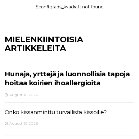
$config[ads_kvadrat] not found
MIELENKIINTOISIA
ARTIKKELEITA
Hunaja, yrttejä ja luonnollisia tapoja
hoitaa koirien ihoallergioita
August 10,2026
Onko kissanminttu turvallista kissoille?
August 10,2026