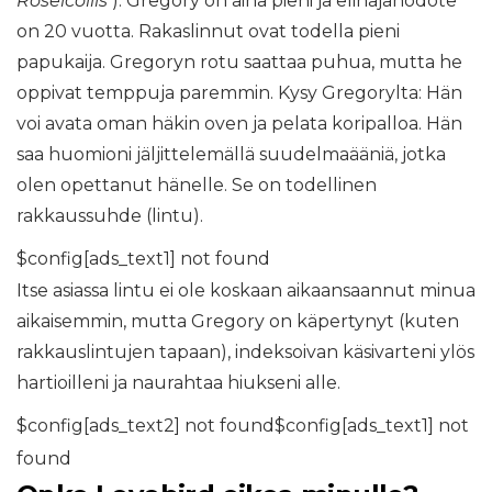
Roseicollis
). Gregory on aina pieni ja elinajanodote
on 20 vuotta. Rakaslinnut ovat todella pieni
papukaija. Gregoryn rotu saattaa puhua, mutta he
oppivat temppuja paremmin. Kysy Gregorylta: Hän
voi avata oman häkin oven ja pelata koripalloa. Hän
saa huomioni jäljittelemällä suudelmaääniä, jotka
olen opettanut hänelle. Se on todellinen
rakkaussuhde (lintu).
$config[ads_text1] not found
Itse asiassa lintu ei ole koskaan aikaansaannut minua
aikaisemmin, mutta Gregory on käpertynyt (kuten
rakkauslintujen tapaan), indeksoivan käsivarteni ylös
hartioilleni ja naurahtaa hiukseni alle.
$config[ads_text2] not found$config[ads_text1] not
found