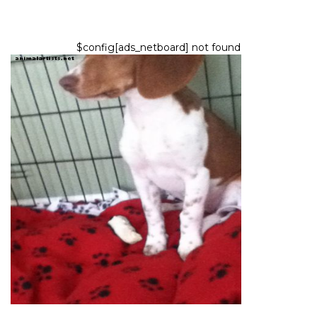
$config[ads_netboard] not found
KOIRAT
Kuinka kouluttaa koiranpentu
pottaan ja koiraan ulkopuolella
10,2026