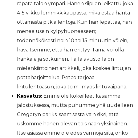
räpätä talon ympäri. Hänen siipi on leikattu joka
4-5 viikko lemmikkikaupassa, mikä estää häntä
ottamasta pitkiä lentoja. Kun hän lepattaa, hän
menee usein kylpyhuoneeseen;
todennäköisesti noin 10 tai 15 minuutin välein,
havaitsemme, että hän erittyy. Tämä voi olla
hankala ja sotkuinen. Tällä sivustolla on
mielenkiintoinen artikkeli, joka koskee lintujen
pottaharjoittelua. Petco tarjoaa
lintulentoasun, joka toimii myös lintuvaipana.
Kasvatus:
Emme ole kokeilleet käsiämme
jalostuksessa, mutta puhumme yhä uudelleen
Gregoryn pariksi saamisesta vain siksi, että
uskomme hänen olevan toisinaan yksinäinen.
Itse asiassa emme ole edes varmoja siitä, onko