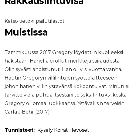
Rakkauslintuvisa
Katso tietokilpailutilastot
Muistissa
Tammikuussa 2017 Gregory löydettiin kuolleeksi
häkistään. Hänellä ei ollut merkkejä sairaudesta.
Olin syvästi ahdistunut. Hän oli viisi vuotta vanha.
Hautin Gregoryn villilintujen syöttölaitteeseeni,
johon hänen villin ystävänsä kokoontuivat. Minun ei
tarvitse vielä puhua itsestäni toiseksi lintuksi, koska
Gregory oli omaa luokkaansa. Ystävällisin terveisin,
Carla J Behr (2017)
Tunnisteet:
Kysely
Koirat
Hevoset