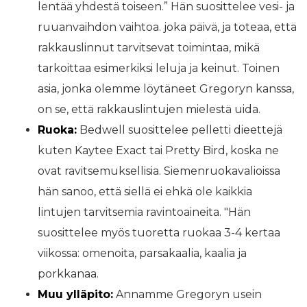
lentää yhdestä toiseen.” Hän suosittelee vesi- ja
ruuanvaihdon vaihtoa. joka päivä, ja toteaa, että
rakkauslinnut tarvitsevat toimintaa, mikä
tarkoittaa esimerkiksi leluja ja keinut. Toinen
asia, jonka olemme löytäneet Gregoryn kanssa,
on se, että rakkauslintujen mielestä uida.
Ruoka:
Bedwell suosittelee pelletti dieettejä
kuten Kaytee Exact tai Pretty Bird, koska ne
ovat ravitsemuksellisia. Siemenruokavalioissa
hän sanoo, että siellä ei ehkä ole kaikkia
lintujen tarvitsemia ravintoaineita. "Hän
suosittelee myös tuoretta ruokaa 3-4 kertaa
viikossa: omenoita, parsakaalia, kaalia ja
porkkanaa.
Muu ylläpito:
Annamme Gregoryn usein