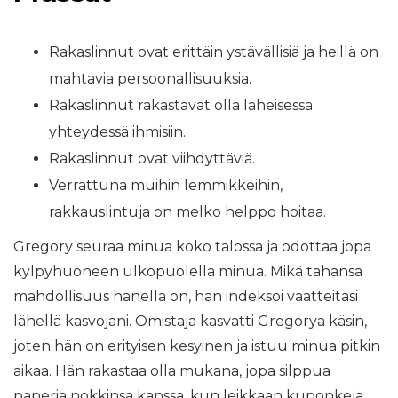
Rakaslinnut ovat erittäin ystävällisiä ja heillä on
mahtavia persoonallisuuksia.
Rakaslinnut rakastavat olla läheisessä
yhteydessä ihmisiin.
Rakaslinnut ovat viihdyttäviä.
Verrattuna muihin lemmikkeihin,
rakkauslintuja on melko helppo hoitaa.
Gregory seuraa minua koko talossa ja odottaa jopa
kylpyhuoneen ulkopuolella minua. Mikä tahansa
mahdollisuus hänellä on, hän indeksoi vaatteitasi
lähellä kasvojani. Omistaja kasvatti Gregorya käsin,
joten hän on erityisen kesyinen ja istuu minua pitkin
aikaa. Hän rakastaa olla mukana, jopa silppua
paperia nokkinsa kanssa, kun leikkaan kuponkeja.