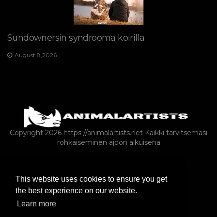
Sundownersin syndrooma koirilla
August 8,2026
Copyright 2026 https://animalartists.net
Kaikki tarvitsemasi
rohkaiseminen ajoon aikuisena
LINNUT
KYSELY
SEKALAINEN
VILLIELÄIMET
This website uses cookies to ensure you get
MAATILAN ELÄIMET LEMMIKKIELÄIMINÄ
the best experience on our website.
MAATILA-ANIMALS-AS-LEMPEÄT
Learn more
MATELIJAT JA SAMMAKKOELÄIMET
KISSAT