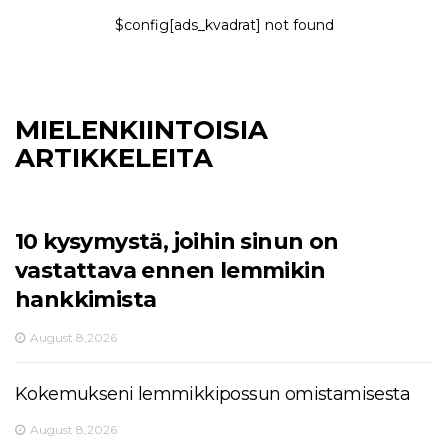
$config[ads_kvadrat] not found
MIELENKIINTOISIA
ARTIKKELEITA
10 kysymystä, joihin sinun on
vastattava ennen lemmikin
hankkimista
August 8,2026
Kokemukseni lemmikkipossun omistamisesta
August 8,2026