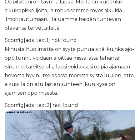
Oppilaitoni on täynnä lapsia. Meillä on kuitenkin
aikuisopiskelijoita, ja rohkaisemme myös aikuisia
ilmoittautumaan. Haluamme heidän tuntevan
olevansa tervetulleita.
$config[ads_text1] not found
Minusta huolimatta on syytä puhua siitä, kuinka ajo-
oppitunnit voidaan aloittaa missä iässä tahansa!
Sinun ei tarvitse olla lapsi voidaksesi oppia ajamaan
hevosta hyvin. Itse asiassa monista syistä luulen, että
aikuisilla on etu lasten suhteen, kun kyse on
ajamisen oppimisesta.
$config[ads_text2] not found