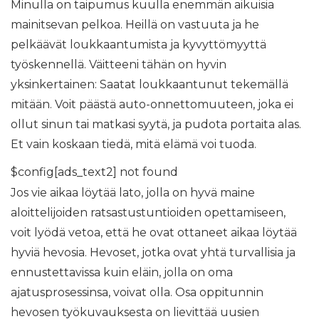
Minulla on taipumus kuulla enemmän aikuisia
mainitsevan pelkoa. Heillä on vastuuta ja he
pelkäävät loukkaantumista ja kyvyttömyyttä
työskennellä. Väitteeni tähän on hyvin
yksinkertainen: Saatat loukkaantunut tekemällä
mitään. Voit päästä auto-onnettomuuteen, joka ei
ollut sinun tai matkasi syytä, ja pudota portaita alas.
Et vain koskaan tiedä, mitä elämä voi tuoda.
$config[ads_text2] not found
Jos vie aikaa löytää lato, jolla on hyvä maine
aloittelijoiden ratsastustuntioiden opettamiseen,
voit lyödä vetoa, että he ovat ottaneet aikaa löytää
hyviä hevosia. Hevoset, jotka ovat yhtä turvallisia ja
ennustettavissa kuin eläin, jolla on oma
ajatusprosessinsa, voivat olla. Osa oppitunnin
hevosen työkuvauksesta on lievittää uusien