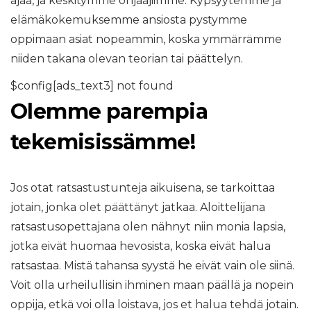
ajaa, ja keskitymme ohjaajiimme. Kypsyytemme ja
elämäkokemuksemme ansiosta pystymme
oppimaan asiat nopeammin, koska ymmärrämme
niiden takana olevan teorian tai päättelyn.
$config[ads_text3] not found
Olemme parempia
tekemisissämme!
Jos otat ratsastustunteja aikuisena, se tarkoittaa
jotain, jonka olet päättänyt jatkaa. Aloittelijana
ratsastusopettajana olen nähnyt niin monia lapsia,
jotka eivät huomaa hevosista, koska eivät halua
ratsastaa. Mistä tahansa syystä he eivät vain ole siinä.
Voit olla urheilullisin ihminen maan päällä ja nopein
oppija, etkä voi olla loistava, jos et halua tehdä jotain.