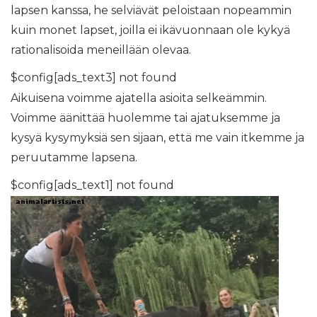
lapsen kanssa, he selviävät peloistaan ​​nopeammin
kuin monet lapset, joilla ei ikävuonnaan ole kykyä
rationalisoida meneillään olevaa.
$config[ads_text3] not found
Aikuisena voimme ajatella asioita selkeämmin.
Voimme äänittää huolemme tai ajatuksemme ja
kysyä kysymyksiä sen sijaan, että me vain itkemme ja
peruutamme lapsena.
$config[ads_text1] not found