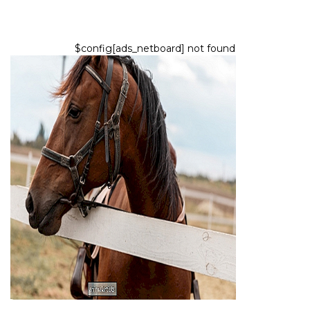
$config[ads_netboard] not found
ARTIKLA
Video hevosesta jättämässä
viimeiset hyvästit ohimenevälle
koiralle on kyyneleet
8,2026