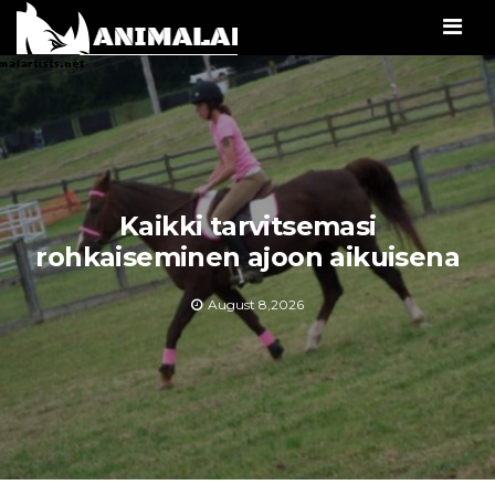
Men
Kaikki tarvitsemasi
rohkaiseminen ajoon aikuisena
August 8,2026