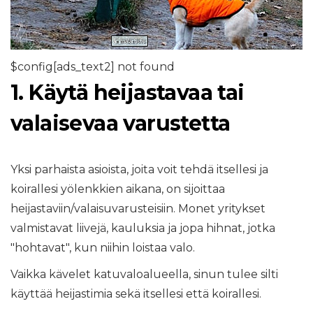
$config[ads_text2] not found
1. Käytä heijastavaa tai
valaisevaa varustetta
Yksi parhaista asioista, joita voit tehdä itsellesi ja
koirallesi yölenkkien aikana, on sijoittaa
heijastaviin/valaisuvarusteisiin. Monet yritykset
valmistavat liivejä, kauluksia ja jopa hihnat, jotka
"hohtavat", kun niihin loistaa valo.
Vaikka kävelet katuvaloalueella, sinun tulee silti
käyttää heijastimia sekä itsellesi että koirallesi.