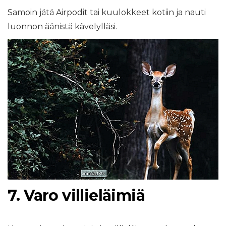
Samoin jätä Airpodit tai kuulokkeet kotiin ja nauti
luonnon äänistä kävelylläsi.
7. Varo villieläimiä