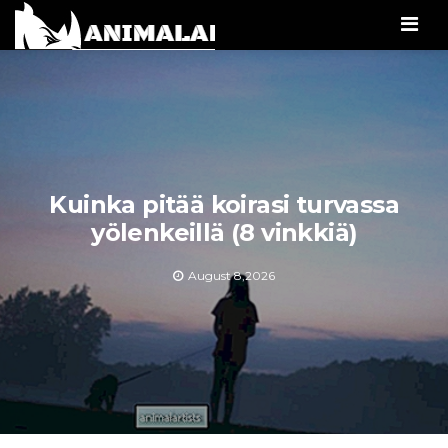
Men
Kuinka pitää koirasi turvassa
yölenkeillä (8 vinkkiä)
August 8,2026