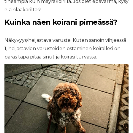
tiheämpiä kuin mäyräkoirilla. Jos olet epävarma, kysy
eläinlääkäriltäsi!
Kuinka näen koirani pimeässä?
Näkyvyys/heijastava varuste! Kuten sanoin vihjeessä
1, heijastavien varusteiden ostaminen koirallesi on
paras tapa pitää sinut ja koirasi turvassa.