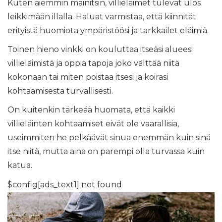
Kuten aiemmin mainitsin, villieläimet tulevat ulos
leikkimään illalla. Haluat varmistaa, että kiinnität
erityistä huomiota ympäristöösi ja tarkkailet eläimiä.
Toinen hieno vinkki on kouluttaa itseäsi alueesi
villieläimistä ja oppia tapoja joko välttää niitä
kokonaan tai miten poistaa itsesi ja koirasi
kohtaamisesta turvallisesti.
On kuitenkin tärkeää huomata, että kaikki
villieläinten kohtaamiset eivät ole vaarallisia,
useimmiten he pelkäävät sinua enemmän kuin sinä
itse niitä, mutta aina on parempi olla turvassa kuin
katua.
$config[ads_text1] not found