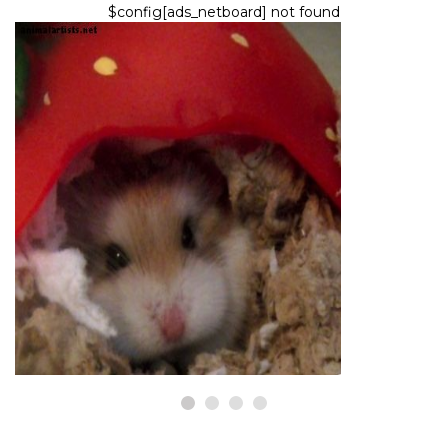
$config[ads_netboard] not found
JYRSIJÄT
Sairaat hamsterit: Allergioiden
merkit ja hoito hamstereissa
8,2026