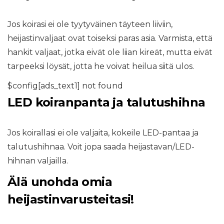
Jos koirasi ei ole tyytyväinen täyteen liiviin,
heijastinvaljaat ovat toiseksi paras asia. Varmista, että
hankit valjaat, jotka eivät ole liian kireät, mutta eivät
tarpeeksi löysät, jotta he voivat heilua siitä ulos.
$config[ads_text1] not found
LED koiranpanta ja talutushihna
Jos koirallasi ei ole valjaita, kokeile LED-pantaa ja
talutushihnaa. Voit jopa saada heijastavan/LED-
hihnan valjailla.
Älä unohda omia
heijastinvarusteitasi!