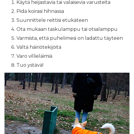
Käytä heijastavia tai valaisevia varusteita
Pidä koirasi hihnassa
Suunnittele reittisi etukäteen
Ota mukaan taskulamppu tai otsalamppu
Varmista, että puhelimesi on ladattu täyteen
Vältä häiriötekijöitä
Varo villieläimiä
Tuo ystävä!