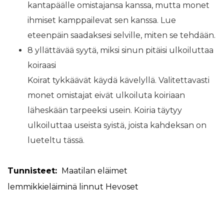
kantapäälle omistajansa kanssa, mutta monet
ihmiset kamppailevat sen kanssa. Lue
eteenpäin saadaksesi selville, miten se tehdään.
8 yllättävää syytä, miksi sinun pitäisi ulkoiluttaa
koiraasi
Koirat tykkäävät käydä kävelyllä. Valitettavasti
monet omistajat eivät ulkoiluta koiriaan
läheskään tarpeeksi usein. Koiria täytyy
ulkoiluttaa useista syistä, joista kahdeksan on
lueteltu tässä.
Tunnisteet:
Maatilan eläimet
lemmikkieläiminä
linnut
Hevoset