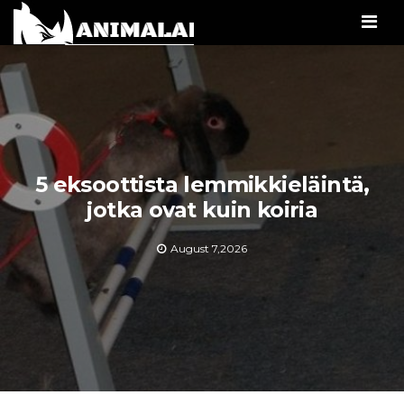
Men
5 eksoottista lemmikkieläintä,
jotka ovat kuin koiria
August 7,2026