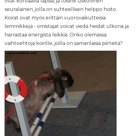
ovat korvaavia lapsia, ja toisille uskollinen
seuralainen, jolla on suhteellisen helppo hoito.
Koirat ovat myös erittäin vuorovaikutteisia
lemmikkejä - omistajat voivat viedä heidät ulkona ja
harrastaa energistä leikkiä. Onko olemassa
vaihtoehtoja koirille, joilla on samanlaisia ​​piirteitä?