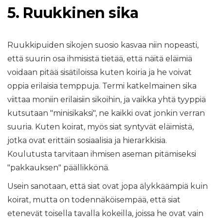
5. Ruukkinen sika
Ruukkipuiden sikojen suosio kasvaa niin nopeasti,
että suurin osa ihmisistä tietää, että näitä eläimiä
voidaan pitää sisätiloissa kuten koiria ja he voivat
oppia erilaisia ​​temppuja. Termi katkelmainen sika
viittaa moniin erilaisiin sikoihin, ja vaikka yhtä tyyppiä
kutsutaan "minisikaksi", ne kaikki ovat jonkin verran
suuria. Kuten koirat, myös siat syntyvät eläimistä,
jotka ovat erittäin sosiaalisia ja hierarkkisia.
Koulutusta tarvitaan ihmisen aseman pitämiseksi
"pakkauksen" päällikkönä.
Usein sanotaan, että siat ovat jopa älykkäämpiä kuin
koirat, mutta on todennäköisempää, että siat
etenevät toisella tavalla kokeilla, joissa he ovat vain