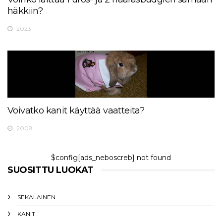
häkkiin?
2023
Voivatko kanit käyttää vaatteita?
2008
$config[ads_neboscreb] not found
SUOSITTU LUOKAT
SEKALAINEN
KANIT