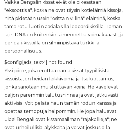
Vaikka Bengalin kissat eivät ole oikeastaan ​​
"eksoottisia", koska ne ovat täysin kotieläimiä kissoja,
niitä pidetään usein "osittain villinä" eläiminä, koska
tämä rotu luotiin aasialaisilla leopardikissilla. Tämän
lajin DNA on kuitenkin laimennettu voimakkaasti, ja
bengali-kissoilla on silmiinpistävä turkki ja
persoonallisuus.
$config[ads_text4] not found
Yksi piirre, joka erottaa nämä kissat tyypillisistä
kissoista, on heidän leikkivoima ja itseluottamus,
jonka sanotaan muistuttavan koiria. He kävelevät
paljon paremmin talutushihnaa ja ovat jatkuvasti
aktiivisia. Voit pelata haun tämän rodun kanssa ja
opettaa temppuja helpommin. He jopa haluavat
uida! Bengali ovat kissamaailman "rajakollieja"; ne
ovat urheilullisia, älykkäitä ja voivat joskus olla