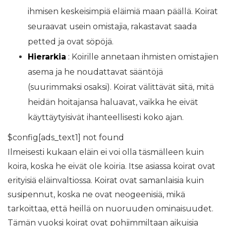
ihmisen keskeisimpiä eläimiä maan päällä. Koirat
seuraavat usein omistajia, rakastavat saada
petted ja ovat söpöjä.
Hierarkia
: Koirille annetaan ihmisten omistajien
asema ja he noudattavat sääntöjä
(suurimmaksi osaksi). Koirat välittävät siitä, mitä
heidän hoitajansa haluavat, vaikka he eivät
käyttäytyisivät ihanteellisesti koko ajan.
$config[ads_text1] not found
Ilmeisesti kukaan eläin ei voi olla täsmälleen kuin
koira, koska he eivät ole koiria. Itse asiassa koirat ovat
erityisiä eläinvaltiossa. Koirat ovat samanlaisia ​​kuin
susipennut, koska ne ovat neogeenisiä, mikä
tarkoittaa, että heillä on nuoruuden ominaisuudet.
Tämän vuoksi koirat ovat pohjimmiltaan aikuisia