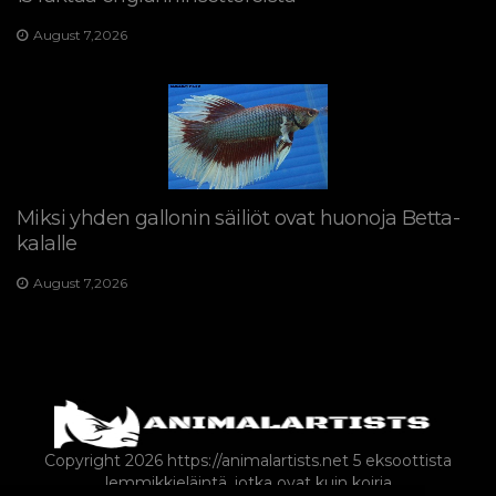
August 7,2026
Miksi yhden gallonin säiliöt ovat huonoja Betta-
kalalle
August 7,2026
Copyright 2026 https://animalartists.net
5 eksoottista
lemmikkieläintä, jotka ovat kuin koiria