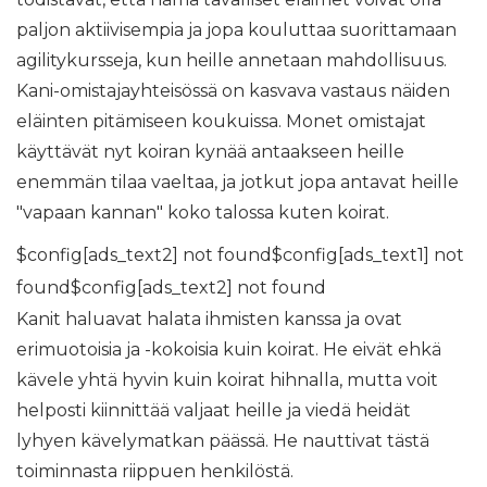
paljon aktiivisempia ja jopa kouluttaa suorittamaan
agilitykursseja, kun heille annetaan mahdollisuus.
Kani-omistajayhteisössä on kasvava vastaus näiden
eläinten pitämiseen koukuissa. Monet omistajat
käyttävät nyt koiran kynää antaakseen heille
enemmän tilaa vaeltaa, ja jotkut jopa antavat heille
"vapaan kannan" koko talossa kuten koirat.
$config[ads_text2] not found$config[ads_text1] not
found$config[ads_text2] not found
Kanit haluavat halata ihmisten kanssa ja ovat
erimuotoisia ja -kokoisia kuin koirat. He eivät ehkä
kävele yhtä hyvin kuin koirat hihnalla, mutta voit
helposti kiinnittää valjaat heille ja viedä heidät
lyhyen kävelymatkan päässä. He nauttivat tästä
toiminnasta riippuen henkilöstä.