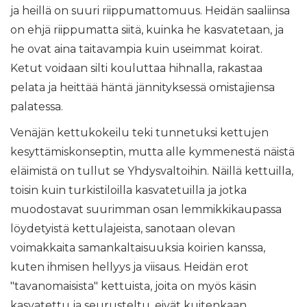
ja heillä on suuri riippumattomuus. Heidän saaliinsa
on ehjä riippumatta siitä, kuinka he kasvatetaan, ja
he ovat aina taitavampia kuin useimmat koirat.
Ketut voidaan silti kouluttaa hihnalla, rakastaa
pelata ja heittää häntä jännityksessä omistajiensa
palatessa.
Venäjän kettukokeilu teki tunnetuksi kettujen
kesyttämiskonseptin, mutta alle kymmenestä näistä
eläimistä on tullut se Yhdysvaltoihin. Näillä kettuilla,
toisin kuin turkistiloilla kasvatetuilla ja jotka
muodostavat suurimman osan lemmikkikaupassa
löydetyistä kettulajeista, sanotaan olevan
voimakkaita samankaltaisuuksia koirien kanssa,
kuten ihmisen hellyys ja viisaus. Heidän erot
"tavanomaisista" kettuista, joita on myös käsin
kasvatettu ja seurusteltu, eivät kuitenkaan