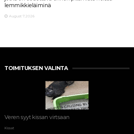
lemmikkieläiminä
August 7,2026
TOIMITUKSEN VALINTA
Veren syyt kissan virtsaan
Kissat