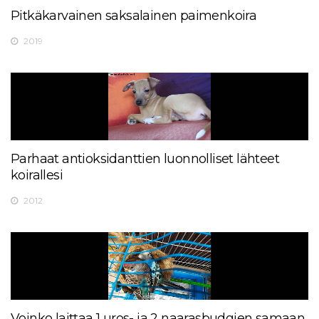
Pitkäkarvainen saksalainen paimenkoira
2019
Parhaat antioksidanttien luonnolliset lähteet
koirallesi
2012
Voinko laittaa 1 uros- ja 2 naarasbudgien samaan