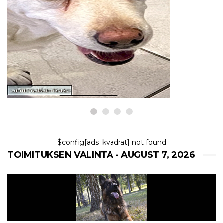
KYSELY
Voiko korvatulehdus tai hiiva
aiheuttaa kyyneltahroja koirilla?
7,2026
$config[ads_kvadrat] not found
TOIMITUKSEN VALINTA - AUGUST 7, 2026