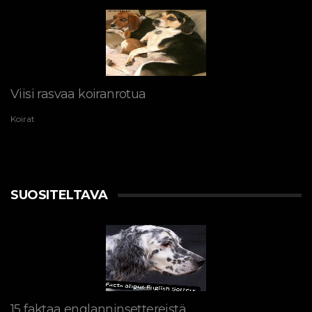
Viisi rasvaa koiranrotua
Koirat
SUOSITELTAVA
15 faktaa englanninsettereistä