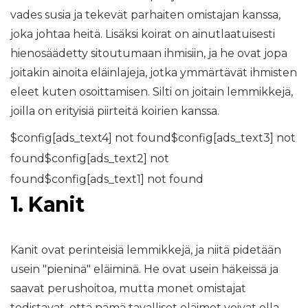
vades susia ja tekevät parhaiten omistajan kanssa,
joka johtaa heitä. Lisäksi koirat on ainutlaatuisesti
hienosäädetty sitoutumaan ihmisiin, ja he ovat jopa
joitakin ainoita eläinlajeja, jotka ymmärtävät ihmisten
eleet kuten osoittamisen. Silti on joitain lemmikkejä,
joilla on erityisiä piirteitä koirien kanssa.
$config[ads_text4] not found$config[ads_text3] not
found$config[ads_text2] not
found$config[ads_text1] not found
1. Kanit
Kanit ovat perinteisiä lemmikkejä, ja niitä pidetään
usein "pieninä" eläiminä. He ovat usein häkeissä ja
saavat perushoitoa, mutta monet omistajat
todistavat, että nämä tavalliset eläimet voivat olla