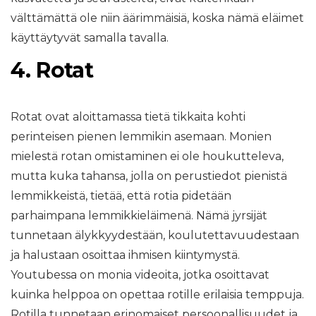
välttämättä ole niin äärimmäisiä, koska nämä eläimet
käyttäytyvät samalla tavalla.
4. Rotat
Rotat ovat aloittamassa tietä tikkaita kohti
perinteisen pienen lemmikin asemaan. Monien
mielestä rotan omistaminen ei ole houkutteleva,
mutta kuka tahansa, jolla on perustiedot pienistä
lemmikkeistä, tietää, että rotia pidetään
parhaimpana lemmikkieläimenä. Nämä jyrsijät
tunnetaan älykkyydestään, koulutettavuudestaan ​​
ja halustaan ​​osoittaa ihmisen kiintymystä.
Youtubessa on monia videoita, jotka osoittavat
kuinka helppoa on opettaa rotille erilaisia ​​temppuja.
Rotilla tunnetaan erinomaiset persoonallisuudet ja