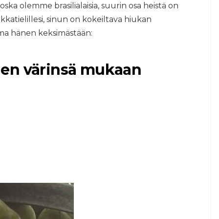
oska olemme brasilialaisia, suurin osa heistä on
okkatielillesi, sinun on kokeiltava hiukan
ma hänen keksimästään:
nen värinsä mukaan