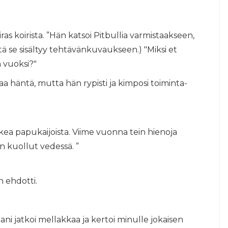
airas koirista. ”Hän katsoi Pitbullia varmistaakseen,
ttä se sisältyy tehtävänkuvaukseen.) "Miksi et
 vuoksi?"
taa häntä, mutta hän rypisti ja kimposi toiminta-
ukea papukaijoista. Viime vuonna tein hienoja
on kuollut vedessä. ”
n ehdotti.
ani jatkoi mellakkaa ja kertoi minulle jokaisen