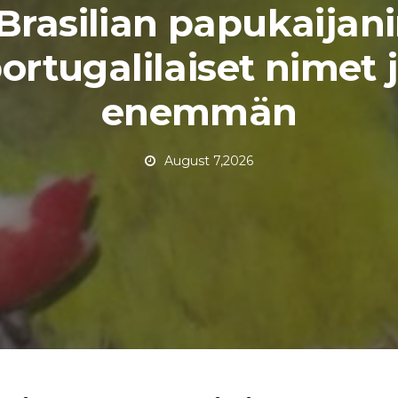
Brasilian papukaijan
ortugalilaiset nimet 
enemmän
August 7,2026