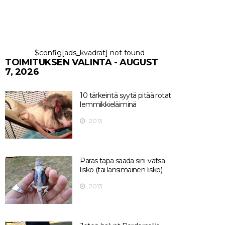
$config[ads_kvadrat] not found
TOIMITUKSEN VALINTA - AUGUST
7, 2026
10 tärkeintä syytä pitää rotat
lemmikkieläiminä
2013
Paras tapa saada sini-vatsa
lisko (tai länsimainen lisko)
2013