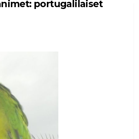
animet: portugalilaiset
MIKKIELÄIMINÄ
KASSAT
7 lemmikkikissan
etua
7,2026