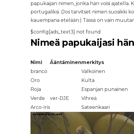
papukaijan nimen, jonka hän voisi ajatella. K
portugaliksi. (Jos tarvitset nimen suosikki k
kauempana etelään.) Tässä on vain muuta
$config[ads_text3] not found
Nimeä papukaijasi hä
Nimi
Ääntäminen
merkitys
branco
Valkoinen
Oro
Kulta
Roja
Espanjan punainen
Verde
ver-DJE
Vihreä
Arco-Iris
Sateenkaari