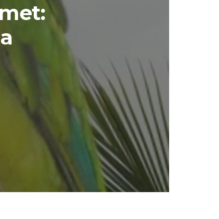
imet:
ja