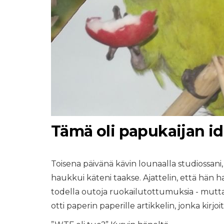
Tämä oli papukaijan id
Toisena päivänä kävin lounaalla studiossani,
haukkui käteni taakse. Ajattelin, että hän ha
todella outoja ruokailutottumuksia - mutta se
otti paperin paperille artikkelin, jonka kirjoi