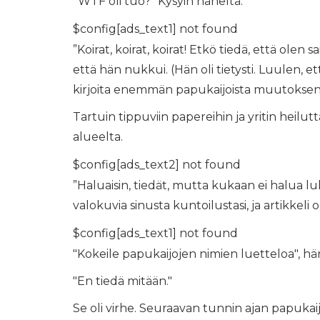
”WTF oli tuo?” Kysyin häneltä.
$config[ads_text1] not found
”Koirat, koirat, koirat! Etkö tiedä, että olen s
että hän nukkui. (Hän oli tietysti. Luulen, e
kirjoita enemmän papukaijoista muutoksen
Tartuin tippuviin papereihin ja yritin heilut
alueelta.
$config[ads_text2] not found
”Haluaisin, tiedät, mutta kukaan ei halua l
valokuvia sinusta kuntoilustasi, ja artikkeli 
$config[ads_text1] not found
"Kokeile papukaijojen nimien luetteloa", hä
"En tiedä mitään."
Se oli virhe. Seuraavan tunnin ajan papukaij