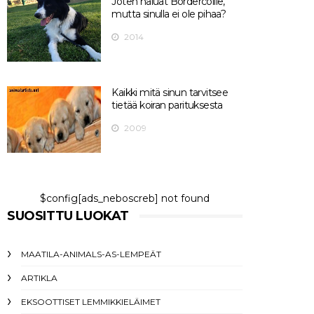
Joten haluat Bordercollie,
mutta sinulla ei ole pihaa?
2014
Kaikki mitä sinun tarvitsee
tietää koiran parituksesta
2009
$config[ads_neboscreb] not found
SUOSITTU LUOKAT
MAATILA-ANIMALS-AS-LEMPEÄT
ARTIKLA
EKSOOTTISET LEMMIKKIELÄIMET