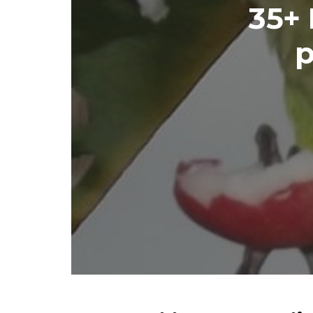
35+ 
p