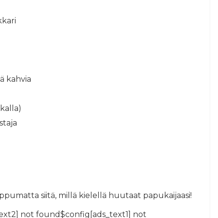
kkari
kä kahvia
ikalla)
staja
ppumatta siitä, millä kielellä huutaat papukaijaasi!
ext2] not found$config[ads_text1] not