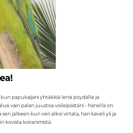
ea!
 kun papukaijani yhtäkkiä lensi pöydälle ja
lusi vain palan juustoa voileipästäni - hänellä on
n jälkeen kun veri alkoi virtata, hän käveli yli ja
tin kovista koiranimistä.