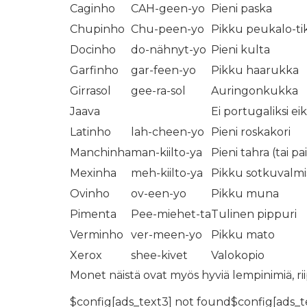
Caginho
CAH-geen-yo
Pieni paska
Chupinho
Chu-peen-yo
Pikku peukalo-ti
Docinho
do-nähnyt-yo
Pieni kulta
Garfinho
gar-feen-yo
Pikku haarukka
Girrasol
gee-ra-sol
Auringonkukka
Jaava
Ei portugaliksi ei
Latinho
lah-cheen-yo
Pieni roskakori
Manchinha
man-kiilto-ya
Pieni tahra (tai pa
Mexinha
meh-kiilto-ya
Pikku sotkuvalmi
Ovinho
ov-een-yo
Pikku muna
Pimenta
Pee-miehet-ta
Tulinen pippuri
Verminho
ver-meen-yo
Pikku mato
Xerox
shee-kivet
Valokopio
Monet näistä ovat myös hyviä lempinimiä, rii
$config[ads_text3] not found$config[ads_t