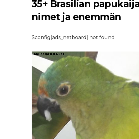
35+ Brasilian papukaij
nimet ja enemmän
$config[ads_netboard] not found
MAATILAN ELÄIMET LEM
Kuinka aloittaa ja
nostaa takapihan
kanoja: Säätiön
rakentaminen
7,2026