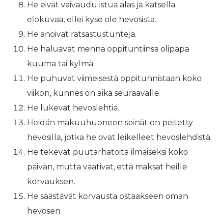
He eivät vaivaudu istua alas ja katsella
elokuvaa, ellei kyse ole hevosista.
He anoivat ratsastustunteja.
He haluavat mennä oppituntiinsa olipapa
kuuma tai kylmä.
He puhuvat viimeisestä oppitunnistaan ​​koko
viikon, kunnes on aika seuraavalle.
He lukevat hevoslehtiä.
Heidän makuuhuoneen seinät on peitetty
hevosilla, jotka he ovat leikelleet hevoslehdistä.
He tekevät puutarhatöitä ilmaiseksi koko
päivän, mutta vaativat, että maksat heille
korvauksen.
He säästävät korvausta ostaakseen oman
hevosen.