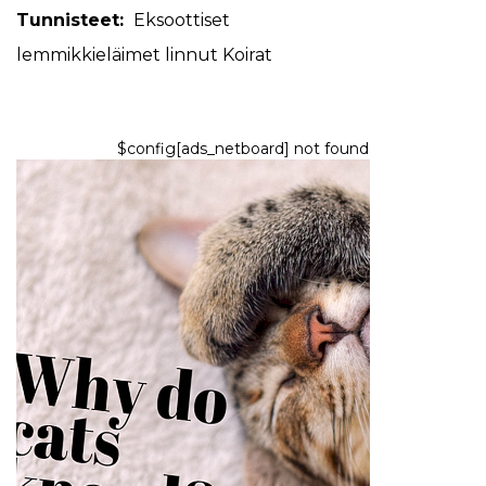
Tunnisteet:
Eksoottiset
lemmikkieläimet
linnut
Koirat
$config[ads_netboard] not found
KASSAT
Miksi kissat pitävät
vaivaamisesta?
9,2026