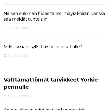
Naisen suloinen hidas tanssi mäyräkoiran kanssa
saa meidät tunteisiin
August 9,2026
Miksi koirani sylki haisee niin pahalle?
August 9,2026
Välttämättömät tarvikkeet Yorkie-
pennulle
August 9,2026
Ankanjalkojen edut koirille: Luonnollisia