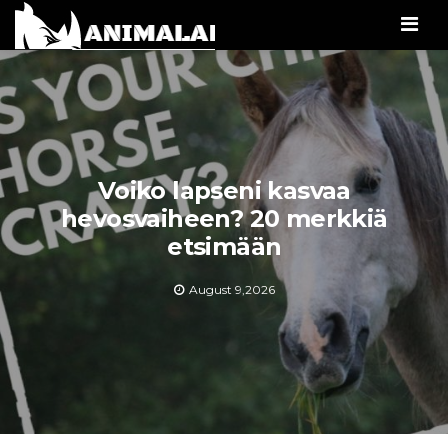
Men
Voiko lapseni kasvaa
hevosvaiheen? 20 merkkiä
etsimään
August 9,2026