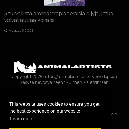
5 turvallista aromaterapiaperäisiä öljyjä, jotka
voivat auttaa koiraasi
August 9,2026
Copyright 2026 https://animalartists.net
Voiko lapseni
kasvaa hevosvaiheen? 20 merkkiä etsimään
KYSELY
MAATILA-ANIMALS-AS-LEMPEÄT
This website uses cookies to ensure you get
MATELIJAT JA SAMMAKKOELÄIMET
SEKALAINEN
the best experience on our website.
VILLIELÄIMET
EKSOOTTISET LEMMIKKIELÄIMET
KISSAT
Learn more
KANIT