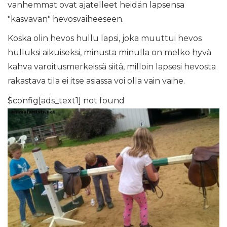
vanhemmat ovat ajatelleet heidän lapsensa
"kasvavan" hevosvaiheeseen.
Koska olin hevos hullu lapsi, joka muuttui hevos
hulluksi aikuiseksi, minusta minulla on melko hyvä
kahva varoitusmerkeissä siitä, milloin lapsesi hevosta
rakastava tila ei itse asiassa voi olla vain vaihe.
$config[ads_text1] not found