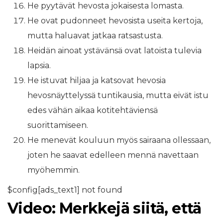
He pyytävät hevosta jokaisesta lomasta.
He ovat pudonneet hevosista useita kertoja,
mutta haluavat jatkaa ratsastusta.
Heidän ainoat ystävänsä ovat latoista tulevia
lapsia.
He istuvat hiljaa ja katsovat hevosia
hevosnäyttelyssä tuntikausia, mutta eivät istu
edes vähän aikaa kotitehtäviensä
suorittamiseen.
He menevät kouluun myös sairaana ollessaan,
joten he saavat edelleen mennä navettaan
myöhemmin.
$config[ads_text1] not found
Video: Merkkejä siitä, että