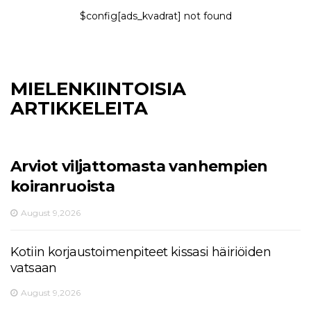
$config[ads_kvadrat] not found
MIELENKIINTOISIA
ARTIKKELEITA
Arviot viljattomasta vanhempien
koiranruoista
August 9,2026
Kotiin korjaustoimenpiteet kissasi häiriöiden
vatsaan
August 9,2026