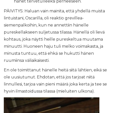
hänet tervetulleeksi perheeseen.
PÄIVITYS: Haluan vain mainita, että yhdellä muista
lintuistani, Oscarilla, oli reaktio grevillea-
siemenpalkoihin, kun ne annettiin hänelle
pureskellakseen suljetussa tilassa. Hänellä oli lievä
kohtaus, joka näytti heille pureskeltua muutama
minuutti. Huoneen haju tuli melko voimakasta, ja
minusta tuntuu, että ehkä se hukutti hänen
ruumiinsa väliaikaisesti.
En ole toimittanut hänelle heitä siitä lähtien, eikä se
ole uusiutunut. Ehdotan, että jos tarjoat niitä
linnullesi, tarjoa vain pieni määrä joka kerta ja tee se
hyvin ilmastoidussa tilassa (mieluiten ulkona).