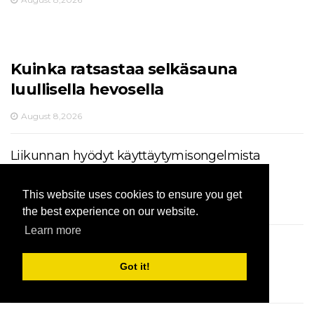
Kuinka ratsastaa selkäsauna
luullisella hevosella
August 8,2026
Liikunnan hyödyt käyttäytymisongelmista
kärsiville koirille
This website uses cookies to ensure you get
August 8,2026
the best experience on our website.
Learn more
Kuinka koira tottuu itkevään vauvaan
Got it!
August 8,2026