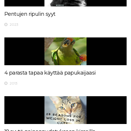
Pentujen ripulin syyt
2023
4 parasta tapaa käyttää papukaijaasi
2013