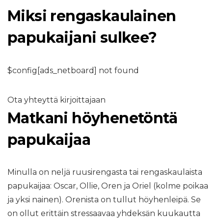
Miksi rengaskaulainen
papukaijani sulkee?
$config[ads_netboard] not found
Ota yhteyttä kirjoittajaan
Matkani höyhenetöntä
papukaijaa
Minulla on neljä ruusirengasta tai rengaskaulaista
papukaijaa: Oscar, Ollie, Oren ja Oriel (kolme poikaa
ja yksi nainen). Orenista on tullut höyhenleipä. Se
on ollut erittäin stressaavaa yhdeksän kuukautta