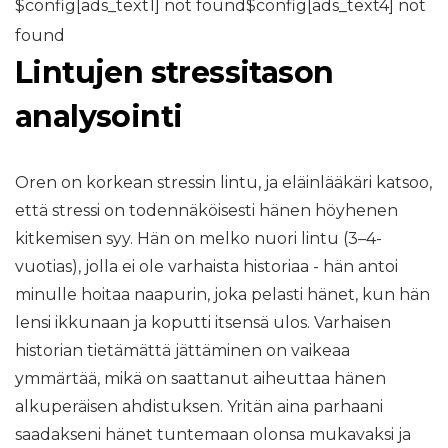
$config[ads_text1] not found$config[ads_text4] not
found
Lintujen stressitason
analysointi
Oren on korkean stressin lintu, ja eläinlääkäri katsoo,
että stressi on todennäköisesti hänen höyhenen
kitkemisen syy. Hän on melko nuori lintu (3–4-
vuotias), jolla ei ole varhaista historiaa - hän antoi
minulle hoitaa naapurin, joka pelasti hänet, kun hän
lensi ikkunaan ja koputti itsensä ulos. Varhaisen
historian tietämättä jättäminen on vaikeaa
ymmärtää, mikä on saattanut aiheuttaa hänen
alkuperäisen ahdistuksen. Yritän aina parhaani
saadakseni hänet tuntemaan olonsa mukavaksi ja