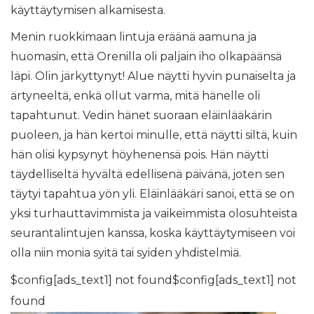
käyttäytymisen alkamisesta.
Menin ruokkimaan lintuja eräänä aamuna ja
huomasin, että Orenilla oli paljain iho olkapäänsä
läpi. Olin järkyttynyt! Alue näytti hyvin punaiselta ja
ärtyneeltä, enkä ollut varma, mitä hänelle oli
tapahtunut. Vedin hänet suoraan eläinlääkärin
puoleen, ja hän kertoi minulle, että näytti siltä, ​​kuin
hän olisi kypsynyt höyhenensä pois. Hän näytti
täydelliseltä hyvältä edellisenä päivänä, joten sen
täytyi tapahtua yön yli. Eläinlääkäri sanoi, että se on
yksi turhauttavimmista ja vaikeimmista olosuhteista
seurantalintujen kanssa, koska käyttäytymiseen voi
olla niin monia syitä tai syiden yhdistelmiä.
$config[ads_text1] not found$config[ads_text1] not
found