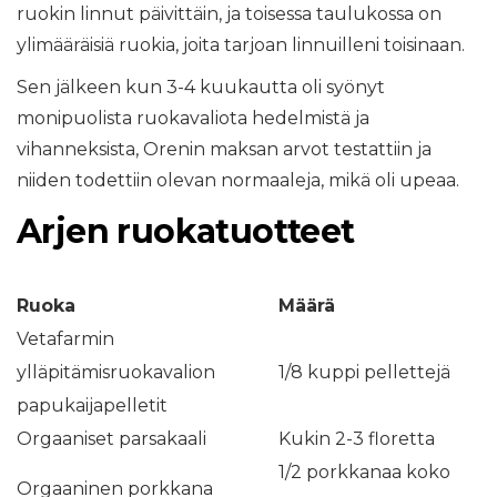
ruokin linnut päivittäin, ja toisessa taulukossa on
ylimääräisiä ruokia, joita tarjoan linnuilleni toisinaan.
Sen jälkeen kun 3-4 kuukautta oli syönyt
monipuolista ruokavaliota hedelmistä ja
vihanneksista, Orenin maksan arvot testattiin ja
niiden todettiin olevan normaaleja, mikä oli upeaa.
Arjen ruokatuotteet
Ruoka
Määrä
Vetafarmin
ylläpitämisruokavalion
1/8 kuppi pellettejä
papukaijapelletit
Orgaaniset parsakaali
Kukin 2-3 floretta
1/2 porkkanaa koko
Orgaaninen porkkana