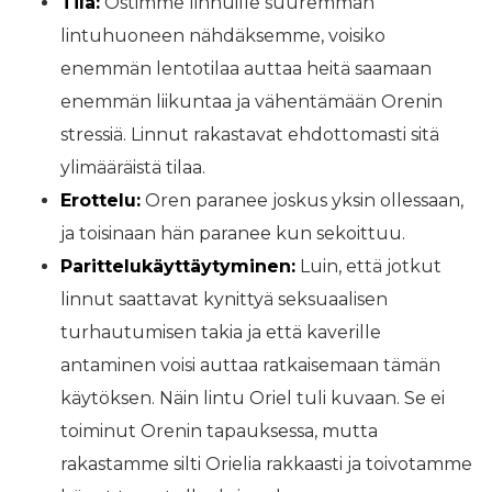
Tila:
Ostimme linnuille suuremman
lintuhuoneen nähdäksemme, voisiko
enemmän lentotilaa auttaa heitä saamaan
enemmän liikuntaa ja vähentämään Orenin
stressiä. Linnut rakastavat ehdottomasti sitä
ylimääräistä tilaa.
Erottelu:
Oren paranee joskus yksin ollessaan,
ja toisinaan hän paranee kun sekoittuu.
Parittelukäyttäytyminen:
Luin, että jotkut
linnut saattavat kynittyä seksuaalisen
turhautumisen takia ja että kaverille
antaminen voisi auttaa ratkaisemaan tämän
käytöksen. Näin lintu Oriel tuli kuvaan. Se ei
toiminut Orenin tapauksessa, mutta
rakastamme silti Orielia rakkaasti ja toivotamme