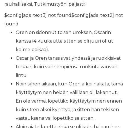
rauhalliseksi. Tutkimustyöni paljasti:
$config[ads_text3] not found$config[ads_text2] not
found
Oren on sidonnut toisen uroksen, Oscarin
kanssa (4 kuukautta sitten se oli juuri ollut
kolme poikaa).
Oscar ja Oren tanssisivat yhdessä ja ruokkisivat
toisiaan kuin vanhempiensa ruokinta vauvan
lintu.
Noin siihen aikaan, kun Oren alkoi nakata, tämä
käyttäytyminen heidän välilläan oli lakannut.
En ole varma, lopettiko käyttäytyminen ennen
kuin Oren alkoi kynittyä, ja sitten hän teki sen
vastauksena vai lopettiko se sitten.
Aloin ajatella, että ehkä se oli kuin hajoaminen