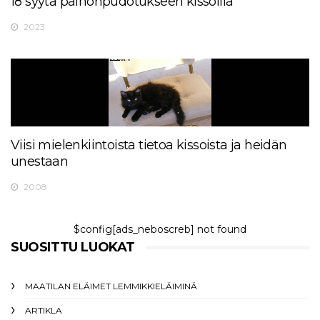
18 syytä painonpudotukseen kissoilla
2023
Viisi mielenkiintoista tietoa kissoista ja heidän
unestaan
2008
$config[ads_neboscreb] not found
SUOSITTU LUOKAT
MAATILAN ELÄIMET LEMMIKKIELÄIMINÄ
ARTIKLA