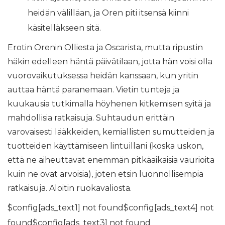
heidän välilläan, ja Oren piti itsensä kiinni
käsitelläkseen sitä.
Erotin Orenin Olliesta ja Oscarista, mutta ripustin
häkin edelleen häntä päivätilaan, jotta hän voisi olla
vuorovaikutuksessa heidän kanssaan, kun yritin
auttaa häntä paranemaan. Vietin tunteja ja
kuukausia tutkimalla höyhenen kitkemisen syitä ja
mahdollisia ratkaisuja. Suhtaudun erittäin
varovaisesti lääkkeiden, kemiallisten sumutteiden ja
tuotteiden käyttämiseen lintuillani (koska uskon,
että ne aiheuttavat enemmän pitkäaikaisia ​​vaurioita
kuin ne ovat arvoisia), joten etsin luonnollisempia
ratkaisuja. Aloitin ruokavaliosta.
$config[ads_text1] not found$config[ads_text4] not
found$config[ads_text3] not found