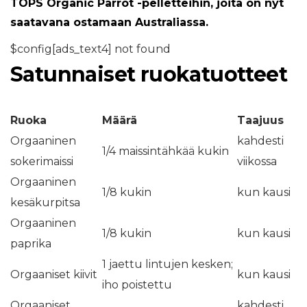
TOPS Organic Parrot -pelletteihin, joita on nyt
saatavana ostamaan Australiassa.
$config[ads_text4] not found
Satunnaiset ruokatuotteet
Ruoka
Määrä
Taajuus
Orgaaninen
kahdesti
1/4 maissintähkää kukin
sokerimaissi
viikossa
Orgaaninen
1/8 kukin
kun kausi
kesäkurpitsa
Orgaaninen
1/8 kukin
kun kausi
paprika
1 jaettu lintujen kesken;
Orgaaniset kiivit
kun kausi
iho poistettu
Orgaaniset
kahdesti