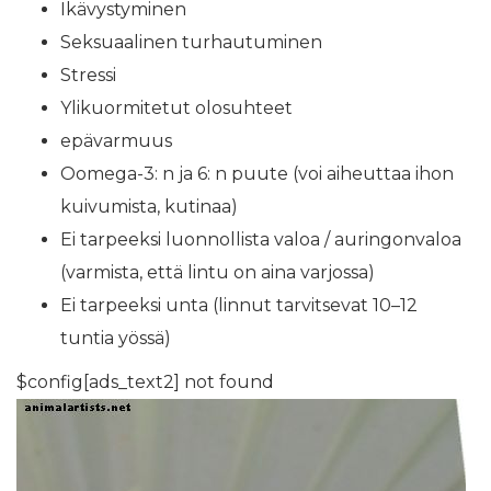
Ikävystyminen
Seksuaalinen turhautuminen
Stressi
Ylikuormitetut olosuhteet
epävarmuus
Oomega-3: n ja 6: n puute (voi aiheuttaa ihon
kuivumista, kutinaa)
Ei tarpeeksi luonnollista valoa / auringonvaloa
(varmista, että lintu on aina varjossa)
Ei tarpeeksi unta (linnut tarvitsevat 10–12
tuntia yössä)
$config[ads_text2] not found