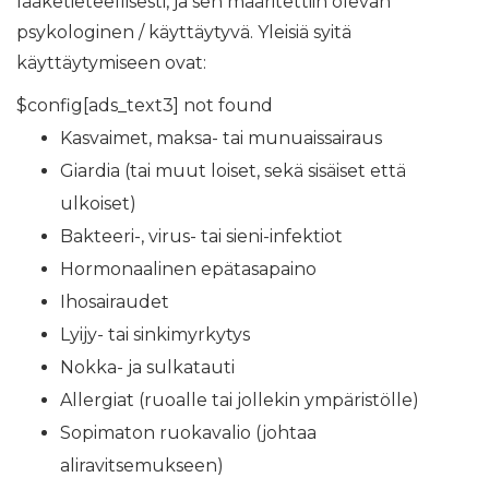
lääketieteellisesti, ja sen määritettiin olevan
psykologinen / käyttäytyvä. Yleisiä syitä
käyttäytymiseen ovat:
$config[ads_text3] not found
Kasvaimet, maksa- tai munuaissairaus
Giardia (tai muut loiset, sekä sisäiset että
ulkoiset)
Bakteeri-, virus- tai sieni-infektiot
Hormonaalinen epätasapaino
Ihosairaudet
Lyijy- tai sinkimyrkytys
Nokka- ja sulkatauti
Allergiat (ruoalle tai jollekin ympäristölle)
Sopimaton ruokavalio (johtaa
aliravitsemukseen)