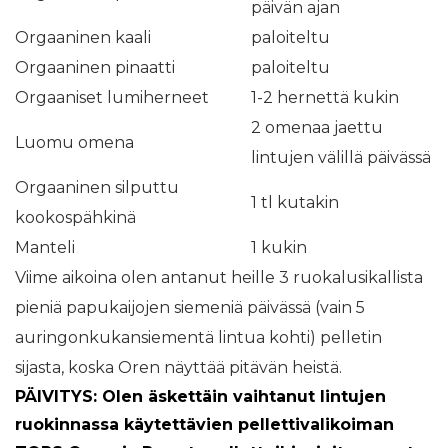
päivän ajan
Orgaaninen kaali
paloiteltu
Orgaaninen pinaatti
paloiteltu
Orgaaniset lumiherneet
1-2 hernettä kukin
2 omenaa jaettu
Luomu omena
lintujen välillä päivässä
Orgaaninen silputtu
1 tl kutakin
kookospähkinä
Manteli
1 kukin
Viime aikoina olen antanut heille 3 ruokalusikallista
pieniä papukaijojen siemeniä päivässä (vain 5
auringonkukansiementä lintua kohti) pelletin
sijasta, koska Oren näyttää pitävän heistä.
PÄIVITYS: Olen äskettäin vaihtanut lintujen
ruokinnassa käytettävien pellettivalikoiman