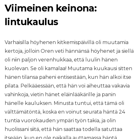
Viimeinen keinona:
lintukaulus
Varhaisilla höyhenen kitkemispäivillä oli muutamia
kertoja, jolloin Oren veti hännänsä höyhenet ja siellä
oli niin paljon verenhukkaa, että luulin hänen
kuolevan. Se oli kamalaa! Muutama kuukausi sitten
hänen tilansa paheni entisestään, kun hän alkoi itse
pilata. Pelkääessään, että hän voi aiheuttaa vakavia
vahinkoja, vietin hänet eläinlääkärille ja panin
hänelle kauluksen. Minusta tuntui, että tämä oli
välttämätöntä, koska en voinut seurata häntä 24
tuntia vuorokauden ympäri työn takia, ja olin
huolissani siitä, että hän saattaa todella satuttaa
itseään, kun en ole paikalla auttamassa häntä.