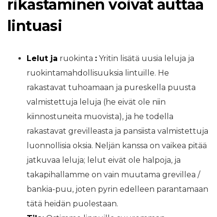
rikastaminen voivat auttaa
lintuasi
Lelut ja
ruokinta
:
Yritin lisätä uusia leluja ja
ruokintamahdollisuuksia lintuille. He
rakastavat tuhoamaan ja pureskella puusta
valmistettuja leluja (he eivät ole niin
kiinnostuneita muovista), ja he todella
rakastavat grevilleasta ja pansiista valmistettuja
luonnollisia oksia. Neljän kanssa on vaikea pitää
jatkuvaa leluja; lelut eivät ole halpoja, ja
takapihallamme on vain muutama grevillea /
bankia-puu, joten pyrin edelleen parantamaan
tätä heidän puolestaan.