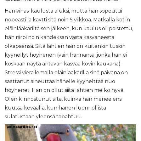
Hän vihasi kaulusta aluksi, mutta hän sopeutui
nopeasti ja käytti sitä noin 5 viikkoa. Matkalla kotiin
eläinlääkäriltä sen jälkeen, kun kaulus oli poistettu,
hän nirpi noin kahdeksan vasta kasvaneesta
olkapäänsä. Siitä lähtien hän on kuitenkin tuskin
kyynellyt höyhenen (vain hännänsä, jonka hän ei
koskaan näytä antavan kasvaa kovin kaukana).
Stressi vierailemalla eläinlääkärillä sinä päivänä on
saattanut aiheuttaa hänelle kyynelttää nuo
höyhenet. Hän on ollut siitä lähtien melko hyvä.
Olen kiinnostunut siitä, kuinka hän menee ensi
kuussa keväällä, kun hänen luonnollista
sulatustaan ​​yleensä tapahtuu.