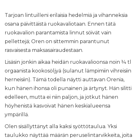
Tarjoan lintuilleni erilaisia ​​hedelmiä ja vihanneksia
osana päivittäistä ruokavaliotaan. Ennen tätä
ruokavalion parantamista linnut söivät vain
pellettejä; Oren on sittemmin parantunut
rasvaisesta maksasairaudestaan.
Lisäsin jonkin aikaa heidän ruokavalioonsa noin ¼ tl
orgaanista kookosöljyä (sulanut lämpimiin vihreisiin
herneisiin). Tämä todella näytti auttavan Orenia,
kun hänen ihonsa oli punainen ja ärtynyt. Hän silitti
edelleen, mutta ei niin paljon, ja jotkut hänen
höyhenistä kasvoivat hänen keskialueensa
ympärillä.
Olen sisällyttänyt alla kaksi syöttötaulua. Yksi
taulukko näyttää määrän peruselintarvikkeita, joita