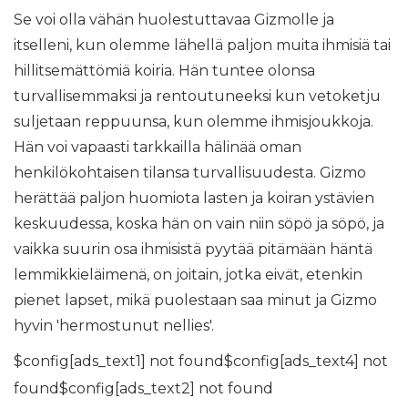
Se voi olla vähän huolestuttavaa Gizmolle ja
itselleni, kun olemme lähellä paljon muita ihmisiä tai
hillitsemättömiä koiria. Hän tuntee olonsa
turvallisemmaksi ja rentoutuneeksi kun vetoketju
suljetaan reppuunsa, kun olemme ihmisjoukkoja.
Hän voi vapaasti tarkkailla hälinää oman
henkilökohtaisen tilansa turvallisuudesta. Gizmo
herättää paljon huomiota lasten ja koiran ystävien
keskuudessa, koska hän on vain niin söpö ja söpö, ja
vaikka suurin osa ihmisistä pyytää pitämään häntä
lemmikkieläimenä, on joitain, jotka eivät, etenkin
pienet lapset, mikä puolestaan ​​saa minut ja Gizmo
hyvin 'hermostunut nellies'.
$config[ads_text1] not found$config[ads_text4] not
found$config[ads_text2] not found