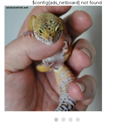
$config[ads_netboard] not found
MATELIJAT JA SAMMAKKOELÄIMET
Kuinka luoda luontotyyppi
lemmikkisisällesi
6,2026