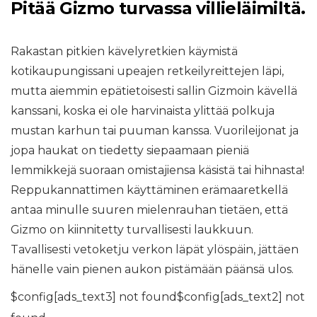
Pitää Gizmo turvassa villieläimiltä.
Rakastan pitkien kävelyretkien käymistä
kotikaupungissani upeajen retkeilyreittejen läpi,
mutta aiemmin epätietoisesti sallin Gizmoin kävellä
kanssani, koska ei ole harvinaista ylittää polkuja
mustan karhun tai puuman kanssa. Vuorileijonat ja
jopa haukat on tiedetty siepaamaan pieniä
lemmikkejä suoraan omistajiensa käsistä tai hihnasta!
Reppukannattimen käyttäminen erämaaretkellä
antaa minulle suuren mielenrauhan tietäen, että
Gizmo on kiinnitetty turvallisesti laukkuun.
Tavallisesti vetoketju verkon läpät ylöspäin, jättäen
hänelle vain pienen aukon pistämään päänsä ulos.
$config[ads_text3] not found$config[ads_text2] not