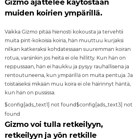
Gizmo ajattelee käytöstään
muiden koirien ympärillä.
Vaikka Gizmo pitää hienosti kokousta ja tervehtii
muita pint-kokoisia koiria, hän muuttuu kurjaksi
nilkan katkeraksi kohdatessaan suuremman koiran
rotua, varsinkin jos heitä ei ole hillitty. Kun hän on
reppussaan, hän ei haukku ja pysyy rauhallisena ja
rentoutuneena, kun ympärillä on muita pentuja. Ja
toistaiseksi mikään muu koira ei ole häirinnyt häntä,
kun hän on pussissa.
$config[ads_text1] not found$config[ads_text3] not
found
Gizmo voi tulla retkeilyyn,
retkeilyyn ja yön retkille