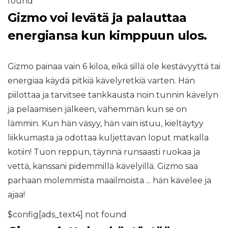
found
Gizmo voi levätä ja palauttaa
energiansa kun kimppuun ulos.
Gizmo painaa vain 6 kiloa, eikä sillä ole kestävyyttä tai
energiaa käydä pitkiä kävelyretkiä varten. Hän
piilottaa ja tarvitsee tankkausta noin tunnin kävelyn
ja pelaamisen jälkeen, vähemmän kun se on
lämmin. Kun hän väsyy, hän vain istuu, kieltäytyy
liikkumasta ja odottaa kuljettavan loput matkalla
kotiin! Tuon reppun, täynnä runsaasti ruokaa ja
vettä, kanssani pidemmillä kävelyillä. Gizmo saa
parhaan molemmista maailmoista ... hän kävelee ja
ajaa!
$config[ads_text4] not found