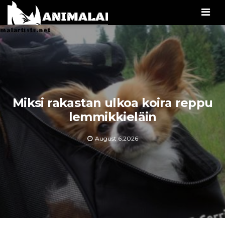
Men
Miksi rakastan ulkoa koira reppu
lemmikkieläin
August 6,2026