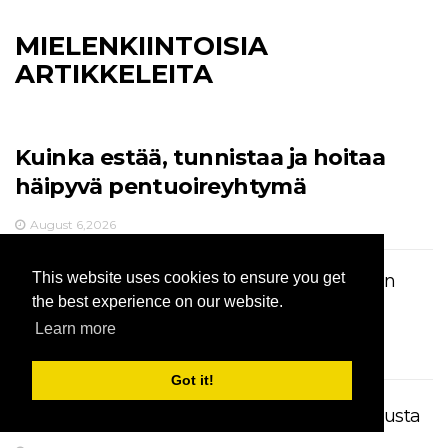
MIELENKIINTOISIA
ARTIKKELEITA
Kuinka estää, tunnistaa ja hoitaa
häipyvä pentuoireyhtymä
August 6,2026
This website uses cookies to ensure you get
Newfoundlandin koiranpennun aloittaminen
vesityössä
the best experience on our website.
Learn more
August 6,2026
Got it!
Kuinka parantaa koirien erottumisen ahdistusta