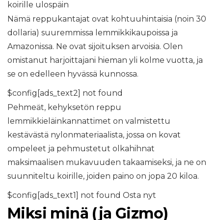
koirille ulospäin
Nämä reppukantajat ovat kohtuuhintaisia ​​(noin 30
dollaria) suuremmissa lemmikkikaupoissa ja
Amazonissa. Ne ovat sijoituksen arvoisia. Olen
omistanut harjoittajani hieman yli kolme vuotta, ja
se on edelleen hyvässä kunnossa.
$config[ads_text2] not found
Pehmeät, kehyksetön reppu
lemmikkieläinkannattimet on valmistettu
kestävästä nylonmateriaalista, jossa on kovat
ompeleet ja pehmustetut olkahihnat
maksimaalisen mukavuuden takaamiseksi, ja ne on
suunniteltu koirille, joiden paino on jopa 20 kiloa.
$config[ads_text1] not found Osta nyt
Miksi minä (ja Gizmo)