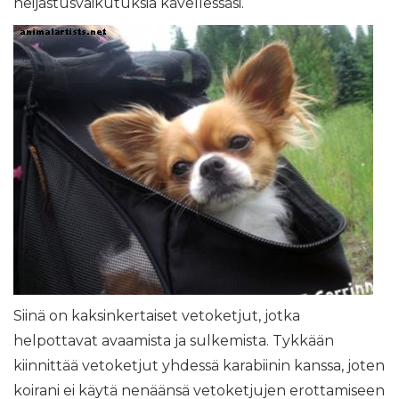
heijastusvaikutuksia kävellessäsi.
Siinä on kaksinkertaiset vetoketjut, jotka
helpottavat avaamista ja sulkemista. Tykkään
kiinnittää vetoketjut yhdessä karabiinin kanssa, joten
koirani ei käytä nenäänsä vetoketjujen erottamiseen