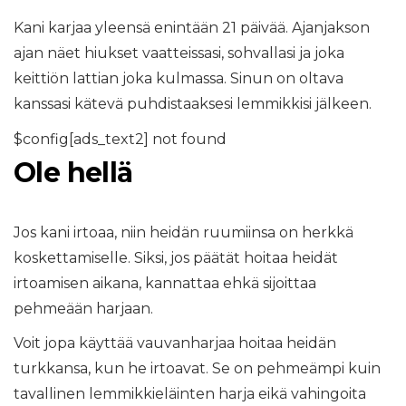
Kani karjaa yleensä enintään 21 päivää. Ajanjakson
ajan näet hiukset vaatteissasi, sohvallasi ja joka
keittiön lattian joka kulmassa. Sinun on oltava
kanssasi kätevä puhdistaaksesi lemmikkisi jälkeen.
$config[ads_text2] not found
Ole hellä
Jos kani irtoaa, niin heidän ruumiinsa on herkkä
koskettamiselle. Siksi, jos päätät hoitaa heidät
irtoamisen aikana, kannattaa ehkä sijoittaa
pehmeään harjaan.
Voit jopa käyttää vauvanharjaa hoitaa heidän
turkkansa, kun he irtoavat. Se on pehmeämpi kuin
tavallinen lemmikkieläinten harja eikä vahingoita