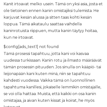
Kanit irtoavat melko usein. Tämä on yksi asia, josta et
ole tietoinen ennen kanin omistajiksi tulemista. He
karjuvat kesän alussa ja sitten taas kohti kesän
loppua. Tämä aikataulu saattaa vaihdella
kaninrotuista riippuen, mutta kanin täytyy hoitaa,
kun ne irtoavat.
$config[ads_text1] not found
Tämä prosessi tapahtuu, jotta kani voi kasvaa
uudessa turkissaan. Kanin rotu ja ilmasto määräävät
tämän prosessin pituuden. Jos sinulla on kääpiö- tai
leijonapään kani kuten minä, niin se tapahtuu
kahdesti vuodessa. Vaikka tämä on luonnollinen
tapahtuma kanillesi, jokaiselle lemmikin omistajalle,
se voi olla haittaa. Muista, että kaikki on osa kanin
omistajaa, ja aivan kuten kissat ja koirat, he myös