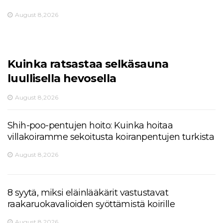
August 8,2026
Kuinka ratsastaa selkäsauna
luullisella hevosella
August 8,2026
Shih-poo-pentujen hoito: Kuinka hoitaa
villakoiramme sekoitusta koiranpentujen turkista
August 8,2026
8 syytä, miksi eläinlääkärit vastustavat
raakaruokavalioiden syöttämistä koirille
August 8,2026