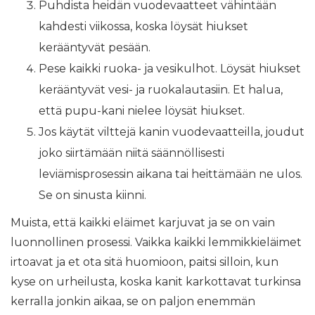
Puhdista heidän vuodevaatteet vähintään
kahdesti viikossa, koska löysät hiukset
kerääntyvät pesään.
Pese kaikki ruoka- ja vesikulhot. Löysät hiukset
kerääntyvät vesi- ja ruokalautasiin. Et halua,
että pupu-kani nielee löysät hiukset.
Jos käytät vilttejä kanin vuodevaatteilla, joudut
joko siirtämään niitä säännöllisesti
leviämisprosessin aikana tai heittämään ne ulos.
Se on sinusta kiinni.
Muista, että kaikki eläimet karjuvat ja se on vain
luonnollinen prosessi. Vaikka kaikki lemmikkieläimet
irtoavat ja et ota sitä huomioon, paitsi silloin, kun
kyse on urheilusta, koska kanit karkottavat turkinsa
kerralla jonkin aikaa, se on paljon enemmän