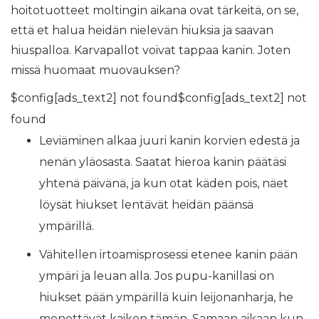
hoitotuotteet moltingin aikana ovat tärkeitä, on se,
että et halua heidän nielevän hiuksia ja saavan
hiuspalloa. Karvapallot voivat tappaa kanin. Joten
missä huomaat muovauksen?
$config[ads_text2] not found$config[ads_text2] not
found
Leviäminen alkaa juuri kanin korvien edestä ja
nenän yläosasta. Saatat hieroa kanin päätäsi
yhtenä päivänä, ja kun otat käden pois, näet
löysät hiukset lentävät heidän päänsä
ympärillä.
Vähitellen irtoamisprosessi etenee kanin pään
ympäri ja leuan alla. Jos pupu-kanillasi on
hiukset pään ympärillä kuin leijonanharja, he
menettävät kaiken tämän. Samaan aikaan kun