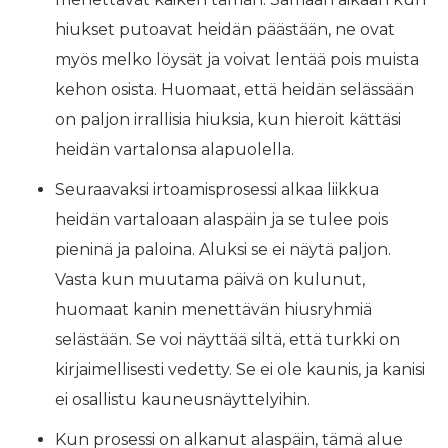
hiukset putoavat heidän päästään, ne ovat
myös melko löysät ja voivat lentää pois muista
kehon osista. Huomaat, että heidän selässään
on paljon irrallisia hiuksia, kun hieroit kättäsi
heidän vartalonsa alapuolella.
Seuraavaksi irtoamisprosessi alkaa liikkua
heidän vartaloaan alaspäin ja se tulee pois
pieninä ja paloina. Aluksi se ei näytä paljon.
Vasta kun muutama päivä on kulunut,
huomaat kanin menettävän hiusryhmiä
selästään. Se voi näyttää siltä, ​​että turkki on
kirjaimellisesti vedetty. Se ei ole kaunis, ja kanisi
ei osallistu kauneusnäyttelyihin.
Kun prosessi on alkanut alaspäin, tämä alue