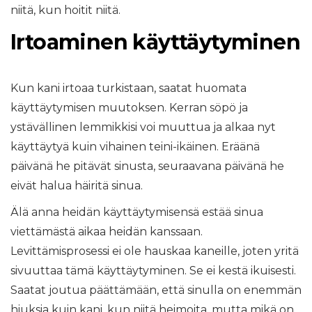
niitä, kun hoitit niitä.
Irtoaminen käyttäytyminen
Kun kani irtoaa turkistaan, saatat huomata
käyttäytymisen muutoksen. Kerran söpö ja
ystävällinen lemmikkisi voi muuttua ja alkaa nyt
käyttäytyä kuin vihainen teini-ikäinen. Eräänä
päivänä he pitävät sinusta, seuraavana päivänä he
eivät halua häiritä sinua.
Älä anna heidän käyttäytymisensä estää sinua
viettämästä aikaa heidän kanssaan.
Levittämisprosessi ei ole hauskaa kaneille, joten yritä
sivuuttaa tämä käyttäytyminen. Se ei kestä ikuisesti.
Saatat joutua päättämään, että sinulla on enemmän
hiuksia kuin kani, kun niitä heimoita, mutta mikä on