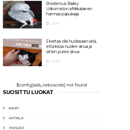
Boisterous Bailey:
Uskomaton afrikkalainen
harmaa papukaija
2014
5 kertaa olla huolissaan siitä,
että kissa nuolee sinua ja
sitten puree sinua
2023
$config[ads_neboscreb] not found
SUOSITTU LUOKAT
KANIT
ARTIKLA
JYRSIJÄT