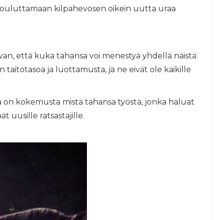
t kouluttamaan kilpahevosen oikein uutta uraa
van, että kuka tahansa voi menestyä yhdellä näistä
än taitotasoa ja luottamusta, ja ne eivät ole kaikille
la on kokemusta mistä tahansa työstä, jonka haluat
 uusille ratsastajille.