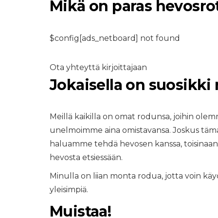
Mikä on paras hevosro
$config[ads_netboard] not found
Ota yhteyttä kirjoittajaan
Jokaisella on suosikki
KALAT JA AKVAARIOT
9 yleisiä
kalatalousvirheitä
Meillä kaikilla on omat rodunsa, joihin ole
niiden välttämine
unelmoimme aina omistavansa. Joskus tämä 
haluamme tehdä hevosen kanssa, toisinaan
8,2026
hevosta etsiessään.
Minulla on liian monta rodua, jotta voin käyd
yleisimpiä.
Muistaa!