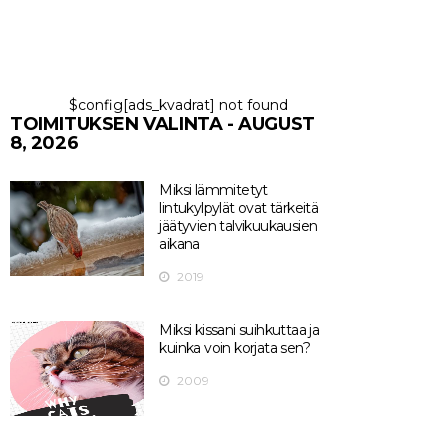
$config[ads_kvadrat] not found
TOIMITUKSEN VALINTA - AUGUST
8, 2026
Miksi lämmitetyt
lintukylpylät ovat tärkeitä
jäätyvien talvikuukausien
aikana
2019
Miksi kissani suihkuttaa ja
kuinka voin korjata sen?
2009