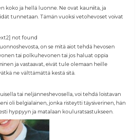
 koko ja hellä luonne. Ne ovat kauniita, ja
heidät tunnetaan. Tämän vuoksi vetohevoset voivat
ext2] not found
 luonnoshevosta, on se mitä aiot tehdä hevosen
nen tai polkuhevonen tai jos haluat oppia
nen ja vastaavat, eivät tule olemaan heille
eivätkä ne välttämättä kestä sitä.
tuisella tai neljänneshevosella, voi tehdä loistavan
oli belgialainen, jonka risteytti täysiverinen, hän
vyesti hyppyyn ja matalaan kouluratsastukseen.