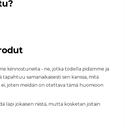
tu?
 rodut
KOIRAT
Merkitsee
 ja
koiranpennun
mme kiinnostuneita - ne, jotka todella pidämme ja
n
tarpeita potta
tapahtuu samanaikaisesti sen kanssa, mitä
 ei, joten meidän on otettava tämä huomioon
8,2026
ä läpi jokaisen niistä, mutta kosketan joitain