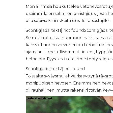
Monia ihmisiä houkuttelee vetohevosrotujen
useimmilla on sellainen omistajuus, josta 
olla sopivia kiinnikkeitä uusille ratsastajille.
$config[ads_text1] not found$config[ads_t
Se mitä aiot ottaa huomioon harkittaessasi
kanssa. Luonnoshevonen on hieno kuin hevo
ajamaan. Urheilullisemmat tieteet, hyppäämi
helpointa. Fyysisesti niitä ei ole tehty sille, 
$config[ads_text2] not found
Toisaalta syväysristi, ehkä risteyttynä täysro
monipuolisen hevosen. Ensimmäinen hevoseni 
oli rauhallinen, mutta rakensi riittävän ke