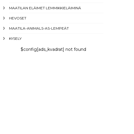
MAATILAN ELÄIMET LEMMIKKIELÄIMINÄ
HEVOSET
MAATILA-ANIMALS-AS-LEMPEÄT
KYSELY
$config[ads_kvadrat] not found