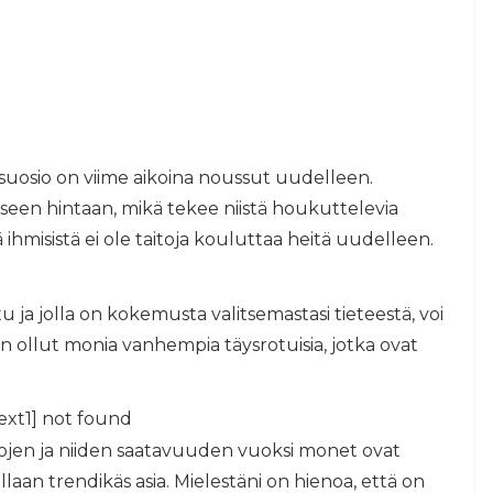
 suosio on viime aikoina noussut uudelleen.
liseen hintaan, mikä tekee niistä houkuttelevia
tä ihmisistä ei ole taitoja kouluttaa heitä uudelleen.
 ja jolla on kokemusta valitsemastasi tieteestä, voi
 ollut monia vanhempia täysrotuisia, jotka ovat
ext1] not found
intojen ja niiden saatavuuden vuoksi monet ovat
llaan trendikäs asia. Mielestäni on hienoa, että on