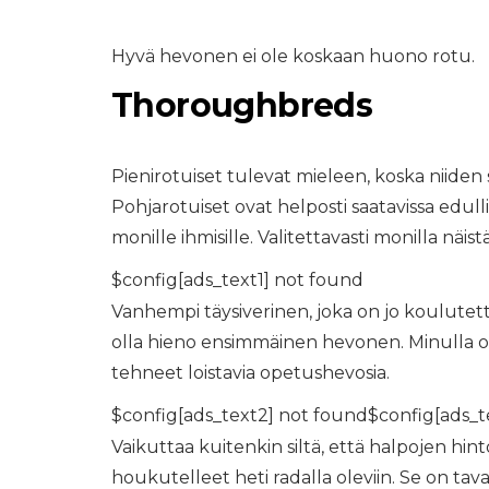
Hyvä hevonen ei ole koskaan huono rotu.
Thoroughbreds
Pienirotuiset tulevat mieleen, koska niiden
Pohjarotuiset ovat helposti saatavissa edul
monille ihmisille. Valitettavasti monilla näis
$config[ads_text1] not found
Vanhempi täysiverinen, joka on jo koulutettu
olla hieno ensimmäinen hevonen. Minulla on
tehneet loistavia opetushevosia.
$config[ads_text2] not found$config[ads_t
Vaikuttaa kuitenkin siltä, ​​että halpojen h
houkutelleet heti radalla oleviin. Se on tava