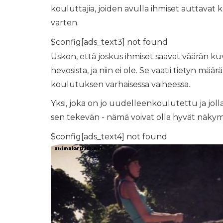
kouluttajia, joiden avulla ihmiset auttava
varten.
$config[ads_text3] not found
Uskon, että joskus ihmiset saavat väärän ku
hevosista, ja niin ei ole. Se vaatii tietyn määr
koulutuksen varhaisessa vaiheessa.
Yksi, joka on jo uudelleenkoulutettu ja jol
sen tekevän - nämä voivat olla hyvät näkymät
$config[ads_text4] not found