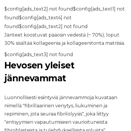
$config[ads_text2] not found$config[ads_text1] not
found$config[ads_text4] not
found$config[ads_text2] not found
Jänteet koostuvat pääosin vedestä (~ 70%); loput
30% sisältää kollageenia ja kollageenitonta matriisia.
$config[ads_text3] not found
Hevosen yleiset
jännevammat
Luonnollisesti esiintyviä jännevammoja kuvataan
nimellä "fibrillaarinen venytys, liukuminen ja
repiminen, jota seuraa fibrilolyysis", joka liittyy
"entsyymien vapautumiseen vaurioituneista
fibroblasteista ja tulehduksellisista soluista"