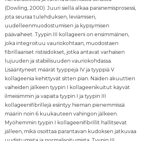
(Dowling, 2000). Juuri siellä alkaa paranemisprosessi,
jota seuraa tulehduksen, leviämisen,
uudelleenmuodostumisen ja kypsymisen
päävaiheet. Tyypin III kollageeni on ensimmäinen,
joka integroituu vauriokohtaan, muodostaen
fibrillaariset ristisidokset, jotka antavat varhaisen
lujuuden ja stabiilisuuden vauriokohdassa.
Lisääntyneet määrät tyyppejä IV ja tyyppiä V
kollageenia kehittyvät sitten pian. Näiden akuuttien
vaiheiden jälkeen tyypin I kollageenikuitut käyvät
ilmeisimmin ja vapaita tyypin I ja tyypin III
kollageenifibrillejä esiintyy hieman pienemmissä
määrin noin 6 kuukauteen vahingon jälkeen.
Myöhemmin tyypin I kollageenifibrillit hallitsevat
jälleen, mikä osoittaa parantavan kudoksen jatkuvaa
uudistumista ja normalisoitumista. Tyypin III