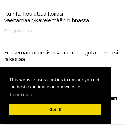
Kuinka kouluttaa koirasi
vaeltamaan/kävelemään hihnassa
August 7,2026
Seitsemän onnellista koiranrotua, jota perheesi
rakastaa
August 7,2026
This website uses cookies to ensure you get
the best experience on our website.
Learn more
Miksi vehnäterrierit ovat maailman
paras perhekoira
Got it!
August 7,2026