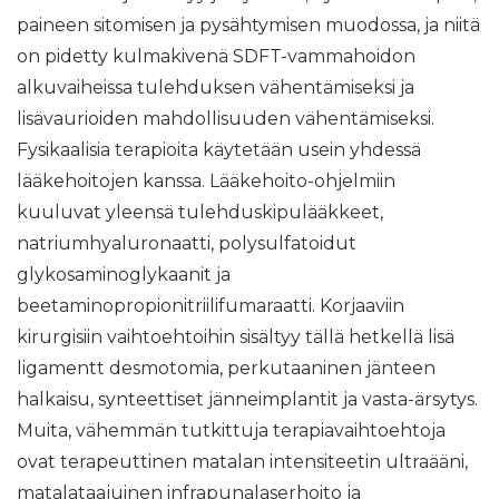
paineen sitomisen ja pysähtymisen muodossa, ja niitä
on pidetty kulmakivenä SDFT-vammahoidon
alkuvaiheissa tulehduksen vähentämiseksi ja
lisävaurioiden mahdollisuuden vähentämiseksi.
Fysikaalisia terapioita käytetään usein yhdessä
lääkehoitojen kanssa. Lääkehoito-ohjelmiin
kuuluvat yleensä tulehduskipulääkkeet,
natriumhyaluronaatti, polysulfatoidut
glykosaminoglykaanit ja
beetaminopropionitriilifumaraatti. Korjaaviin
kirurgisiin vaihtoehtoihin sisältyy tällä hetkellä lisä
ligamentt desmotomia, perkutaaninen jänteen
halkaisu, synteettiset jänneimplantit ja vasta-ärsytys.
Muita, vähemmän tutkittuja terapiavaihtoehtoja
ovat terapeuttinen matalan intensiteetin ultraääni,
matalataajuinen infrapunalaserhoito ja