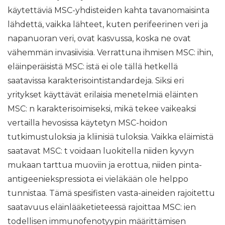
käytettäviä MSC-yhdisteiden kahta tavanomaisinta
lähdettä, vaikka lähteet, kuten perifeerinen veri ja
napanuoran veri, ovat kasvussa, koska ne ovat
vähemmän invasiivisia. Verrattuna ihmisen MSC: ihin,
eläinperäisistä MSC: istä ei ole tällä hetkellä
saatavissa karakterisointistandardeja. Siksi eri
yritykset käyttävät erilaisia ​​menetelmiä eläinten
MSC: n karakterisoimiseksi, mikä tekee vaikeaksi
vertailla hevosissa käytetyn MSC-hoidon
tutkimustuloksia ja kliinisiä tuloksia. Vaikka eläimistä
saatavat MSC: t voidaan luokitella niiden kyvyn
mukaan tarttua muoviin ja erottua, niiden pinta-
antigeeniekspressiota ei vieläkään ole helppo
tunnistaa. Tämä spesifisten vasta-aineiden rajoitettu
saatavuus eläinlääketieteessä rajoittaa MSC: ien
todellisen immunofenotyypin määrittämisen