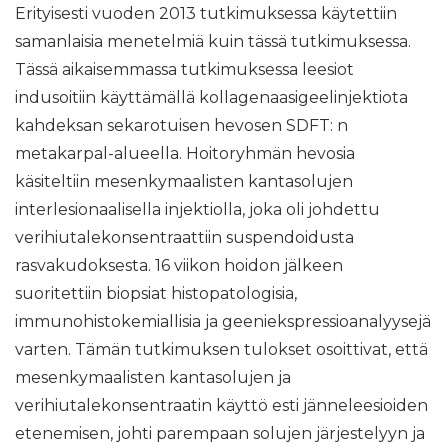
Erityisesti vuoden 2013 tutkimuksessa käytettiin
samanlaisia ​​menetelmiä kuin tässä tutkimuksessa.
Tässä aikaisemmassa tutkimuksessa leesiot
indusoitiin käyttämällä kollagenaasigeelinjektiota
kahdeksan sekarotuisen hevosen SDFT: n
metakarpal-alueella. Hoitoryhmän hevosia
käsiteltiin mesenkymaalisten kantasolujen
interlesionaalisella injektiolla, joka oli johdettu
verihiutalekonsentraattiin suspendoidusta
rasvakudoksesta. 16 viikon hoidon jälkeen
suoritettiin biopsiat histopatologisia,
immunohistokemiallisia ja geeniekspressioanalyysejä
varten. Tämän tutkimuksen tulokset osoittivat, että
mesenkymaalisten kantasolujen ja
verihiutalekonsentraatin käyttö esti jänneleesioiden
etenemisen, johti parempaan solujen järjestelyyn ja