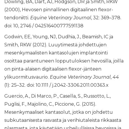
Dowling, BA, Dart, AJ, Hodgson, DR ja Smith, RKW
(2000), Hevosen pinnallinen digitaalinen flexor-
tendoniitti.
Equine Veterinary Journal
, 32: 369–378.
doi: 10, 2746 / 042516400777591138
Godwin, EE, Young, NJ, Dudhia, J., Beamish, IC ja
Smith, RKW (2012). Luuytimestä johdettujen
mesenkymaalisten kantasolujen implantointi
osoittaa parantuneen lopputuloksen hevosilla, joilla
on pinta-alaisen digitaalisen flexor-jänteen
ylikuormitusvaurio.
Equine Veterinary Journal
,
44
(1): 25–32. doi: 10.1111 / j.2042-3306.2011.00363.x
Guercio, A., Di Marco, P., Casella, S., Russotto, L.,
Puglisi, F., Majolino, C., Piccione, G. (2015).
Mesenkymaaliset kantasolut, jotka on johdettu
subkutaanisesta rasvasta ja verihiutaleista rikkaasta
plasmasta, jota käytetään urheilullisissa hevosissa ja