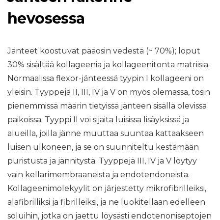
hevosessa
Jänteet koostuvat pääosin vedestä (~ 70%); loput
30% sisältää kollageenia ja kollageenitonta matriisia.
Normaalissa flexor-jänteessä tyypin I kollageeni on
yleisin. Tyyppejä II, III, IV ja V on myös olemassa, tosin
pienemmissä määrin tietyissä jänteen sisällä olevissa
paikoissa. Tyyppi II voi sijaita luisissa lisäyksissä ja
alueilla, joilla jänne muuttaa suuntaa kattaakseen
luisen ulkoneen, ja se on suunniteltu kestämään
puristusta ja jännitystä. Tyyppejä III, IV ja V löytyy
vain kellarimembraaneista ja endotendoneista.
Kollageenimolekyylit on järjestetty mikrofibrilleiksi,
alafibrilliksi ja fibrilleiksi, ja ne luokitellaan edelleen
soluihin, jotka on jaettu löysästi endotenoniseptojen