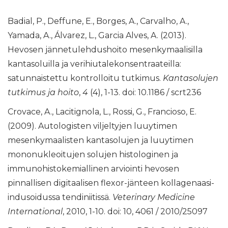
Badial, P., Deffune, E., Borges, A., Carvalho, A.,
Yamada, A., Álvarez, L., Garcia Alves, A. (2013).
Hevosen jännetulehdushoito mesenkymaalisilla
kantasoluilla ja verihiutalekonsentraateilla:
satunnaistettu kontrolloitu tutkimus.
Kantasolujen
tutkimus ja hoito
,
4
(4), 1-13. doi: 10.1186 / scrt236
Crovace, A., Lacitignola, L., Rossi, G., Francioso, E.
(2009). Autologisten viljeltyjen luuytimen
mesenkymaalisten kantasolujen ja luuytimen
mononukleoitujen solujen histologinen ja
immunohistokemiallinen arviointi hevosen
pinnallisen digitaalisen flexor-jänteen kollagenaasi-
indusoidussa tendiniitissä.
Veterinary Medicine
International
, 2010, 1-10. doi: 10, 4061 / 2010/25097