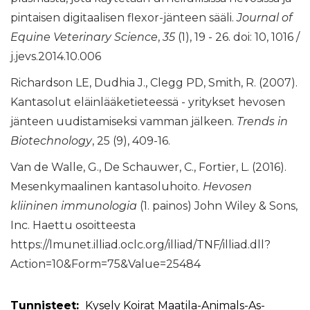
pintaisen digitaalisen flexor-jänteen sääli.
Journal of
Equine Veterinary Science
,
35
(1), 19 - 26. doi: 10, 1016 /
j.jevs.2014.10.006
Richardson LE, Dudhia J., Clegg PD, Smith, R. (2007).
Kantasolut eläinlääketieteessä - yritykset hevosen
jänteen uudistamiseksi vamman jälkeen.
Trends in
Biotechnology
, 25 (9), 409-16.
Van de Walle, G., De Schauwer, C., Fortier, L. (2016).
Mesenkymaalinen kantasoluhoito.
Hevosen
kliininen immunologia
(1. painos) John Wiley & Sons,
Inc. Haettu osoitteesta
https://lmunet.illiad.oclc.org/illiad/TNF/illiad.dll?
Action=10&Form=75&Value=25484
Tunnisteet:
Kysely
Koirat
Maatila-Animals-As-