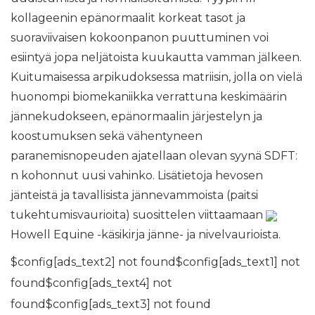
kollageenin epänormaalit korkeat tasot ja
suoraviivaisen kokoonpanon puuttuminen voi
esiintyä jopa neljätoista kuukautta vamman jälkeen.
Kuitumaisessa arpikudoksessa matriisin, jolla on vielä
huonompi biomekaniikka verrattuna keskimäärin
jännekudokseen, epänormaalin järjestelyn ja
koostumuksen sekä vähentyneen
paranemisnopeuden ajatellaan olevan syynä SDFT:
n kohonnut uusi vahinko. Lisätietoja hevosen
jänteistä ja tavallisista jännevammoista (paitsi
tukehtumisvaurioita) suosittelen viittaamaan
Howell Equine -käsikirja jänne- ja nivelvaurioista.
$config[ads_text2] not found$config[ads_text1] not
found$config[ads_text4] not
found$config[ads_text3] not found