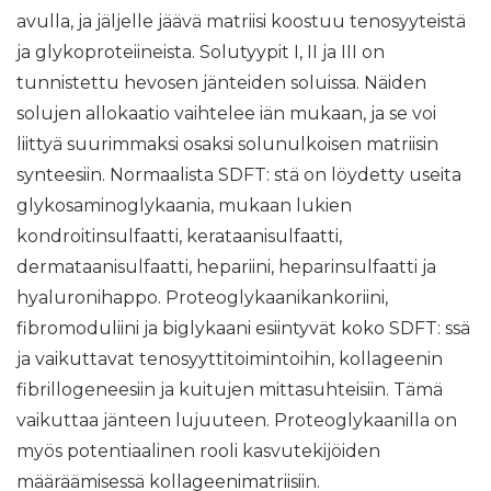
avulla, ja jäljelle jäävä matriisi koostuu tenosyyteistä
ja glykoproteiineista. Solutyypit I, II ja III on
tunnistettu hevosen jänteiden soluissa. Näiden
solujen allokaatio vaihtelee iän mukaan, ja se voi
liittyä suurimmaksi osaksi solunulkoisen matriisin
synteesiin. Normaalista SDFT: stä on löydetty useita
glykosaminoglykaania, mukaan lukien
kondroitinsulfaatti, kerataanisulfaatti,
dermataanisulfaatti, hepariini, heparinsulfaatti ja
hyaluronihappo. Proteoglykaanikankoriini,
fibromoduliini ja biglykaani esiintyvät koko SDFT: ssä
ja vaikuttavat tenosyyttitoimintoihin, kollageenin
fibrillogeneesiin ja kuitujen mittasuhteisiin. Tämä
vaikuttaa jänteen lujuuteen. Proteoglykaanilla on
myös potentiaalinen rooli kasvutekijöiden
määräämisessä kollageenimatriisiin.