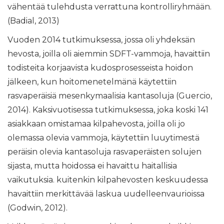
vähentää tulehdusta verrattuna kontrolliryhmään.
(Badial, 2013)
Vuoden 2014 tutkimuksessa, jossa oli yhdeksän
hevosta, joilla oli aiemmin SDFT-vammoja, havaittiin
todisteita korjaavista kudosprosesseista hoidon
jälkeen, kun hoitomenetelmänä käytettiin
rasvaperäisiä mesenkymaalisia kantasoluja (Guercio,
2014). Kaksivuotisessa tutkimuksessa, joka koski 141
asiakkaan omistamaa kilpahevosta, joilla oli jo
olemassa olevia vammoja, käytettiin luuytimestä
peräisin olevia kantasoluja rasvaperäisten solujen
sijasta, mutta hoidossa ei havaittu haitallisia
vaikutuksia. kuitenkin kilpahevosten keskuudessa
havaittiin merkittävää laskua uudelleenvaurioissa
(Godwin, 2012).