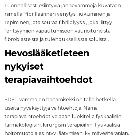
Luonnollisesti esiintyviä jännevammoja kuvataan
nimellä "fibrillaarinen venytys, liukuminen ja
repiminen, jota seuraa fibrilolyysis", joka liittyy
"entsyymien vapautumiseen vaurioituneista
fibroblasteista ja tulehduksellisista soluista".
Hevoslääketieteen
nykyiset
terapiavaihtoehdot
SDFT-vammojen hoitamiseksi on tällä hetkellä
useita hyväksyttyjä vaihtoehtoja. Nämä
terapiavaihtoehdot voidaan luokitella fysikaalisiin,
farmakologisiin, kirurgisiin terapioihin. Fysikaalisia
hoitomuotoja esiintyy jäätymisen, kylmävesiterapian,