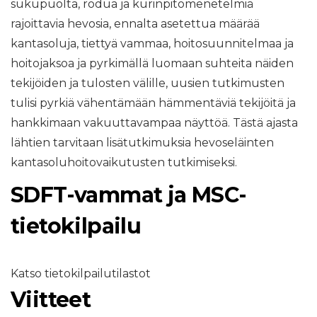
sukupuolta, rodua ja kurinpitomenetelmiä
rajoittavia hevosia, ennalta asetettua määrää
kantasoluja, tiettyä vammaa, hoitosuunnitelmaa ja
hoitojaksoa ja pyrkimällä luomaan suhteita näiden
tekijöiden ja tulosten välille, uusien tutkimusten
tulisi pyrkiä vähentämään hämmentäviä tekijöitä ja
hankkimaan vakuuttavampaa näyttöä. Tästä ajasta
lähtien tarvitaan lisätutkimuksia hevoseläinten
kantasoluhoitovaikutusten tutkimiseksi.
SDFT-vammat ja MSC-
tietokilpailu
Katso tietokilpailutilastot
Viitteet