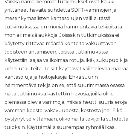
Vaikka nämä aiemmat tutkimukset ovat kaikki
yrittäneet havaita suhdetta SDFT-vammojen ja
mesenkymaalisten kantasolujen välillä, tässä
tutkimuksessa on monia hämmentäviä tekijöitä ja
monia ilmeisiä aukkoja. Joissakin tutkimuksissa ei
käytetty riittävää määrää kohteita vakuuttavan
todisteen antamiseen, toisissa tutkimuksissa
käytettiin laajaa valikoimaa rotuja, ikä-, sukupuoli- ja
urheilutauteita. Toiset käyttävät vaihtelevaa määrää
kantasoluja ja hoitojaksoja. Ehkä suurin
hämmentävä tekijä on se, että suurimmassa osassa
näitä tutkimuksia käytettiin hevosia, joilla oli jo
olemassa olevia vammoja, mikä aiheutti suuria eroja
vamman koosta, vakavuudesta, kestosta jne., Eikä
pystynyt selvittämään, oliko näillä tekijöillä suhdetta
tuloksiin. Käyttämällä suurempaa ryhmää ikää,