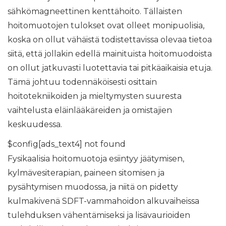
sähkömagneettinen kenttähoito. Tällaisten
hoitomuotojen tulokset ovat olleet monipuolisia,
koska on ollut vähäistä todistettavissa olevaa tietoa
siitä, että jollakin edellä mainituista hoitomuodoista
on ollut jatkuvasti luotettavia tai pitkäaikaisia ​​etuja.
Tämä johtuu todennäköisesti osittain
hoitotekniikoiden ja mieltymysten suuresta
vaihtelusta eläinlääkäreiden ja omistajien
keskuudessa.
$config[ads_text4] not found
Fysikaalisia hoitomuotoja esiintyy jäätymisen,
kylmävesiterapian, paineen sitomisen ja
pysähtymisen muodossa, ja niitä on pidetty
kulmakivenä SDFT-vammahoidon alkuvaiheissa
tulehduksen vähentämiseksi ja lisävaurioiden