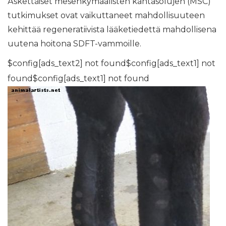
Äskettäiset mesenkymaalisten kantasolujen (MSC)
tutkimukset ovat vaikuttaneet mahdollisuuteen
kehittää regeneratiivista lääketiedettä mahdollisena
uutena hoitona SDFT-vammoille.
$config[ads_text2] not found$config[ads_text1] not
found$config[ads_text1] not found