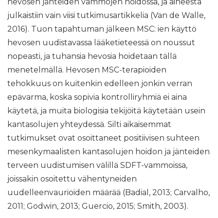
hevosen jänteiden vammojen hoidossa, ja aiheesta
julkaistiin vain viisi tutkimusartikkelia (Van de Walle,
2016). Tuon tapahtuman jälkeen MSC: ien käyttö
hevosen uudistavassa lääketieteessä on noussut
nopeasti, ja tuhansia hevosia hoidetaan tällä
menetelmällä. Hevosen MSC-terapioiden
tehokkuus on kuitenkin edelleen jonkin verran
epävarma, koska sopivia kontrolliryhmiä ei aina
käytetä, ja muita biologisia tekijöitä käytetään usein
kantasolujen yhteydessä. Silti aikaisemmat
tutkimukset ovat osoittaneet positiivisen suhteen
mesenkymaalisten kantasolujen hoidon ja jänteiden
terveen uudistumisen välillä SDFT-vammoissa,
joissakin osoitettu vähentyneiden
uudelleenvaurioiden määrää (Badial, 2013; Carvalho,
2011; Godwin, 2013; Guercio, 2015; Smith, 2003).