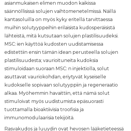
asianmukaisen elimen muodon kaikissa
säännöllisissä solujen vaihtomenetelmissä. Näillä
kantasoluilla on myös kyky eritellä tarvittaessa
muihin solutyyppeihin erilaisista kudosperäisistä
lähteistä, mitä kutsutaan solujen plastilisuudeksi.
MSC: ien käyttöä kudosten uudistamisessa
edistettiin ensin tämän idean perusteella solujen
plastilisuudesta; vaurioituneita kudoksia
stimuloidaan suoraan MSC: n injektiolla, solut
asuttavat vauriokohdan, eriytyvät kyseiselle
kudokselle sopivaan solutyyppiin ja regeneraatio
alkaa. Myöhemmin havaittiin, että nämä solut
stimuloivat myös uudistumista epäsuorasti
tuottamalla bioaktiivisia troofisia ja
immunomodulaarisia tekijöitä.
Rasvakudos ja luuydin ovat hevosen lääketieteessä