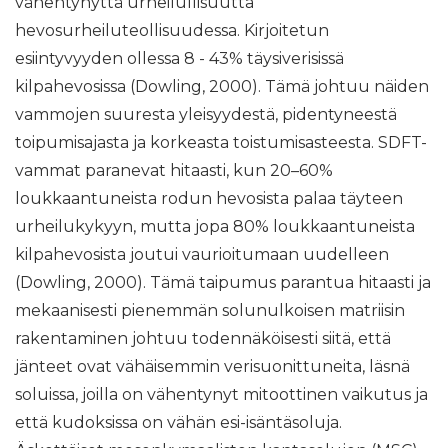
vähentynyttä urheilullisuutta
hevosurheiluteollisuudessa. Kirjoitetun
esiintyvyyden ollessa 8 - 43% täysiverisissä
kilpahevosissa (Dowling, 2000). Tämä johtuu näiden
vammojen suuresta yleisyydestä, pidentyneestä
toipumisajasta ja korkeasta toistumisasteesta. SDFT-
vammat paranevat hitaasti, kun 20–60%
loukkaantuneista rodun hevosista palaa täyteen
urheilukykyyn, mutta jopa 80% loukkaantuneista
kilpahevosista joutui vaurioitumaan uudelleen
(Dowling, 2000). Tämä taipumus parantua hitaasti ja
mekaanisesti pienemmän solunulkoisen matriisin
rakentaminen johtuu todennäköisesti siitä, että
jänteet ovat vähäisemmin verisuonittuneita, läsnä
soluissa, joilla on vähentynyt mitoottinen vaikutus ja
että kudoksissa on vähän esi-isäntäsoluja.