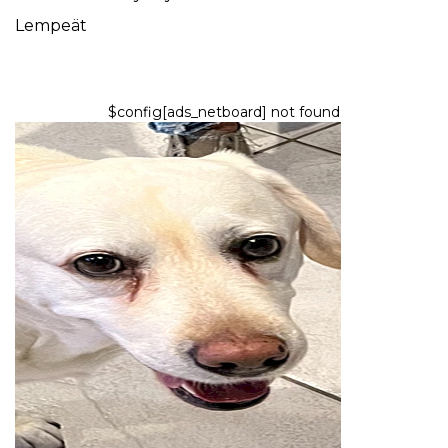
Lempeät
$config[ads_netboard] not found
KYSELY
Voiko korvatulehdus tai hiiva
aiheuttaa kyyneltahroja koirilla?
7,2026