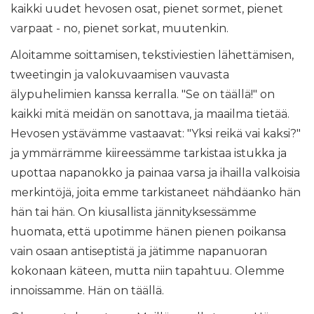
kaikki uudet hevosen osat, pienet sormet, pienet
varpaat - no, pienet sorkat, muutenkin.
Aloitamme soittamisen, tekstiviestien lähettämisen,
tweetingin ja valokuvaamisen vauvasta
älypuhelimien kanssa kerralla. "Se on täällä!" on
kaikki mitä meidän on sanottava, ja maailma tietää.
Hevosen ystävämme vastaavat: "Yksi reikä vai kaksi?"
ja ymmärrämme kiireessämme tarkistaa istukka ja
upottaa napanokko ja painaa varsa ja ihailla valkoisia
merkintöjä, joita emme tarkistaneet nähdäanko hän
hän tai hän. On kiusallista jännityksessämme
huomata, että upotimme hänen pienen poikansa
vain osaan antiseptistä ja jätimme napanuoran
kokonaan käteen, mutta niin tapahtuu. Olemme
innoissamme. Hän on täällä.