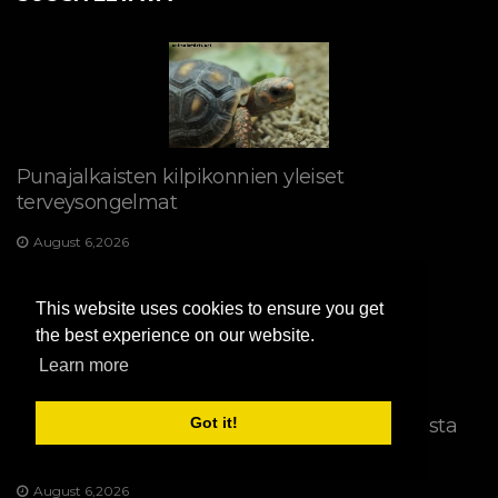
Punajalkaisten kilpikonnien yleiset
terveysongelmat
August 6,2026
This website uses cookies to ensure you get
the best experience on our website.
Learn more
Kasvattamisen seuraukset: Mikä tekee koirasta
Got it!
terveen?
August 6,2026