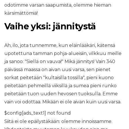
odotimme varsan saapumista, olemme hieman
kärsimättömiä!
Vaihe yksi: jännitystä
Ah, ilo, jota tunnemme, kun eläinlääkäri, kätensä
upotettuna tamman pohja-alueisiin, vilkkuu meille
ja sanoo: "Siellä on vauva!" Mikä jännitys! Vain 340
päivässä maassa on aivan uusi varsa, sen pienet
sorkat peitetään "kultaisilla tossilla", pieni kuono
peitetään pehmeillä viiksillä ja sumea pieni runko
peitetään tuon uuden hevosen tuoksulla. Emme
vain voi odottaa. Mikään ei ole aivan kuin uusi varsa.
$config[ads_text1] not found
Siitä ei ole epäilystäkään: olemme innoissamme.