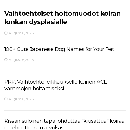
Vaihtoehtoiset hoitomuodot koiran
lonkan dysplasialle
August 6,2026
100+ Cute Japanese Dog Names for Your Pet
August 6,2026
PRP: Vaihtoehto leikkaukselle koirien ACL-
vammojen hoitamiseksi
August 6,2026
Kissan suloinen tapa lohduttaa "kiusattua" koiraa
on ehdottoman arvokas