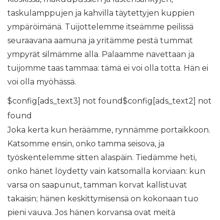
taskulamppujen ja kahvilla täytettyjen kuppien
ympäröimänä. Tuijottelemme itseämme peilissä
seuraavana aamuna ja yritämme pestä tummat
ympyrät silmämme alla. Palaamme navettaan ja
tuijomme taas tammaa: tämä ei voi olla totta. Hän ei
voi olla myöhässä.
$config[ads_text3] not found$config[ads_text2] not
found
Joka kerta kun heräämme, rynnämme portaikkoon.
Katsomme ensin, onko tamma seisova, ja
työskentelemme sitten alaspäin. Tiedämme heti,
onko hänet löydetty vain katsomalla korviaan: kun
varsa on saapunut, tamman korvat kallistuvat
takaisin; hänen keskittymisensä on kokonaan tuo
pieni vauva. Jos hänen korvansa ovat meitä