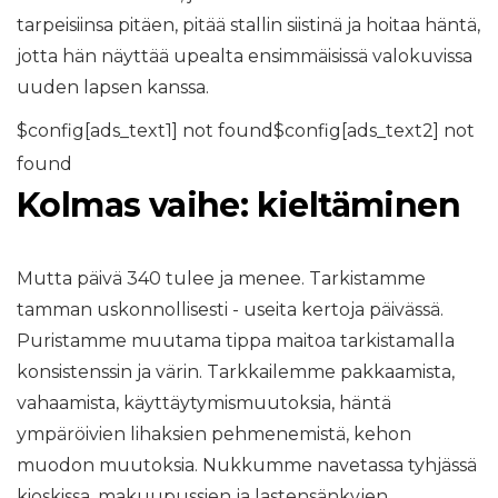
tarpeisiinsa pitäen, pitää stallin siistinä ja hoitaa häntä,
jotta hän näyttää upealta ensimmäisissä valokuvissa
uuden lapsen kanssa.
$config[ads_text1] not found$config[ads_text2] not
found
Kolmas vaihe: kieltäminen
Mutta päivä 340 tulee ja menee. Tarkistamme
tamman uskonnollisesti - useita kertoja päivässä.
Puristamme muutama tippa maitoa tarkistamalla
konsistenssin ja värin. Tarkkailemme pakkaamista,
vahaamista, käyttäytymismuutoksia, häntä
ympäröivien lihaksien pehmenemistä, kehon
muodon muutoksia. Nukkumme navetassa tyhjässä
kioskissa, makuupussien ja lastensänkyjen,