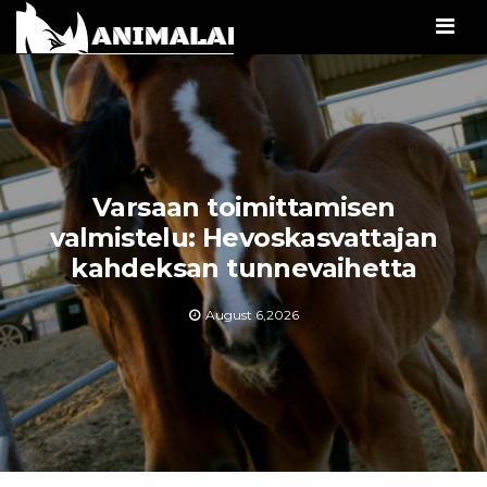
Men
Varsaan toimittamisen
valmistelu: Hevoskasvattajan
kahdeksan tunnevaihetta
August 6,2026