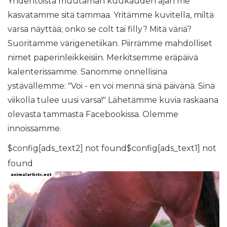
Yhdentoista muutaman kuukauden ajan me
kasvatamme sitä tammaa. Yritämme kuvitella, miltä
varsa näyttää; onko se colt tai filly? Mitä väriä?
Suoritamme värigenetiikan. Piirrämme mahdolliset
nimet paperinleikkeisiin. Merkitsemme eräpäivä
kalenterissamme. Sanomme onnellisina
ystävällemme: "Voi - en voi mennä sinä päivänä. Sinä
viikolla tulee uusi varsa!" Lähetämme kuvia raskaana
olevasta tammasta Facebookissa. Olemme
innoissamme.
$config[ads_text2] not found$config[ads_text1] not
found