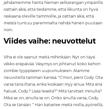
jahdamemme häntä hieman selkärangan ympärillä
osittain siksi, että tiedämme, että liikunta on hyvä
raskaana oleville tammoille, ja osittain siksi, että
meistä tuntuu paremmalta nähdä hänen puutaan
noin.
Viides vaihe: neuvottelut
Viha ei ole saanut meitä mihinkään. Nyt on täysi
viikko eräpäivää. Väsymys on johtanut koko kehon
zombie-tyyppiseen uupumukseen. Alamme
neuvotella tamman kanssa. "C'mon, pieni Cody. Ota
varsa tänä iltana, enkä koskaan myy sinua. Mitä sinä
haluat, Cody? Lisää leseitä?" Mitä tarvitset minulta?
Mikä se on, sinulla se on. Onko sinulla varsa, Cody.
Ota se tänään. " Hän katselee meitä noilla, pyöreillä,