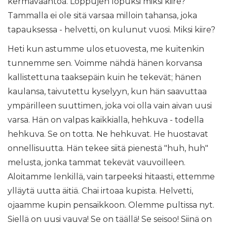
kermavaahtoa. Loppujen lopuksi miksi kiire?
Tammalla ei ole sitä varsaa milloin tahansa, joka
tapauksessa - helvetti, on kulunut vuosi. Miksi kiire?
Heti kun astumme ulos etuovesta, me kuitenkin
tunnemme sen. Voimme nähdä hänen korvansa
kallistettuna taaksepäin kuin he tekevät; hänen
kaulansa, taivutettu kyselyyn, kun hän saavuttaa
ympärilleen suuttimen, joka voi olla vain aivan uusi
varsa. Hän on valpas kaikkialla, hehkuva - todella
hehkuva. Se on totta. Ne hehkuvat. He huostavat
onnellisuutta. Hän tekee siitä pienestä "huh, huh"
melusta, jonka tammat tekevät vauvoilleen.
Aloitamme lenkillä, vain tarpeeksi hitaasti, ettemme
ylläytä uutta äitiä. Chai irtoaa kupista. Helvetti,
ojaamme kupin pensaikkoon. Olemme pultissa nyt.
Siellä on uusi vauva! Se on täällä! Se seisoo! Siinä on