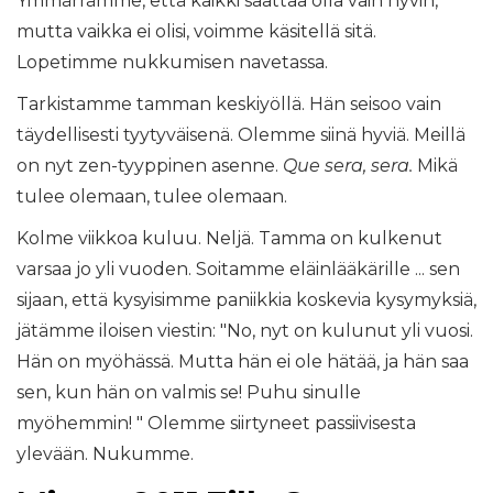
Ymmärrämme, että kaikki saattaa olla vain hyvin,
mutta vaikka ei olisi, voimme käsitellä sitä.
Lopetimme nukkumisen navetassa.
Tarkistamme tamman keskiyöllä. Hän seisoo vain
täydellisesti tyytyväisenä. Olemme siinä hyviä. Meillä
on nyt zen-tyyppinen asenne.
Que sera, sera.
Mikä
tulee olemaan, tulee olemaan.
Kolme viikkoa kuluu. Neljä. Tamma on kulkenut
varsaa jo yli vuoden. Soitamme eläinlääkärille ... sen
sijaan, että kysyisimme paniikkia koskevia kysymyksiä,
jätämme iloisen viestin: "No, nyt on kulunut yli vuosi.
Hän on myöhässä. Mutta hän ei ole hätää, ja hän saa
sen, kun hän on valmis se! Puhu sinulle
myöhemmin! " Olemme siirtyneet passiivisesta
ylevään. Nukumme.