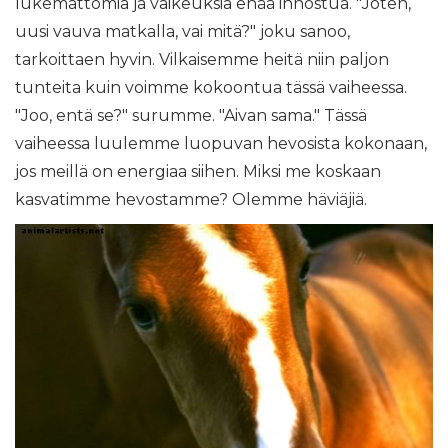
lukemattomia ja vaikeuksia enää innostua. "Joten,
uusi vauva matkalla, vai mitä?" joku sanoo,
tarkoittaen hyvin. Vilkaisemme heitä niin paljon
tunteita kuin voimme kokoontua tässä vaiheessa.
"Joo, entä se?" surumme. "Aivan sama." Tässä
vaiheessa luulemme luopuvan hevosista kokonaan,
jos meillä on energiaa siihen. Miksi me koskaan
kasvatimme hevostamme? Olemme häviäjiä.