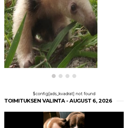
EKSOOTTISET LEMMIKKIELÄIMET
The Tamandua: Ainutlaatuinen
anteater ja erityinen lemmikki
6,2026
$config[ads_kvadrat] not found
TOIMITUKSEN VALINTA - AUGUST 6, 2026