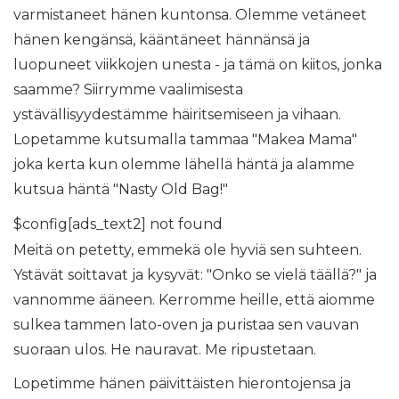
varmistaneet hänen kuntonsa. Olemme vetäneet
hänen kengänsä, kääntäneet hännänsä ja
luopuneet viikkojen unesta - ja tämä on kiitos, jonka
saamme? Siirrymme vaalimisesta
ystävällisyydestämme häiritsemiseen ja vihaan.
Lopetamme kutsumalla tammaa "Makea Mama"
joka kerta kun olemme lähellä häntä ja alamme
kutsua häntä "Nasty Old Bag!"
$config[ads_text2] not found
Meitä on petetty, emmekä ole hyviä sen suhteen.
Ystävät soittavat ja kysyvät: "Onko se vielä täällä?" ja
vannomme ääneen. Kerromme heille, että aiomme
sulkea tammen lato-oven ja puristaa sen vauvan
suoraan ulos. He nauravat. Me ripustetaan.
Lopetimme hänen päivittäisten hierontojensa ja