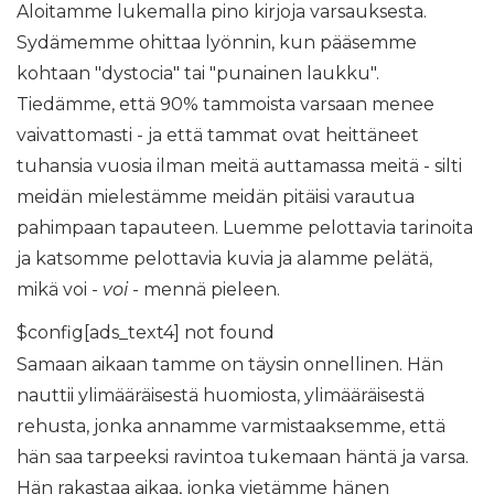
Aloitamme lukemalla pino kirjoja varsauksesta.
Sydämemme ohittaa lyönnin, kun pääsemme
kohtaan "dystocia" tai "punainen laukku".
Tiedämme, että 90% tammoista varsaan menee
vaivattomasti - ja että tammat ovat heittäneet
tuhansia vuosia ilman meitä auttamassa meitä - silti
meidän mielestämme meidän pitäisi varautua
pahimpaan tapauteen. Luemme pelottavia tarinoita
ja katsomme pelottavia kuvia ja alamme pelätä,
mikä voi -
voi
- mennä pieleen.
$config[ads_text4] not found
Samaan aikaan tamme on täysin onnellinen. Hän
nauttii ylimääräisestä huomiosta, ylimääräisestä
rehusta, jonka annamme varmistaaksemme, että
hän saa tarpeeksi ravintoa tukemaan häntä ja varsa.
Hän rakastaa aikaa, jonka vietämme hänen