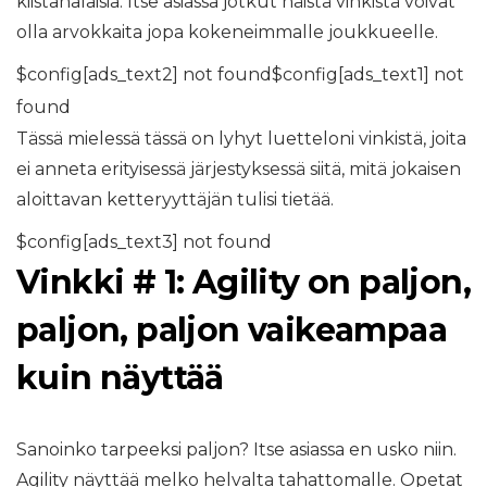
kiistanalaisia. Itse asiassa jotkut näistä vinkistä voivat
olla arvokkaita jopa kokeneimmalle joukkueelle.
$config[ads_text2] not found$config[ads_text1] not
found
Tässä mielessä tässä on lyhyt luetteloni vinkistä, joita
ei anneta erityisessä järjestyksessä siitä, mitä jokaisen
aloittavan ketteryyttäjän tulisi tietää.
$config[ads_text3] not found
Vinkki # 1: Agility on paljon,
paljon, paljon vaikeampaa
kuin näyttää
Sanoinko tarpeeksi paljon? Itse asiassa en usko niin.
Agility näyttää melko helvalta tahattomalle. Opetat