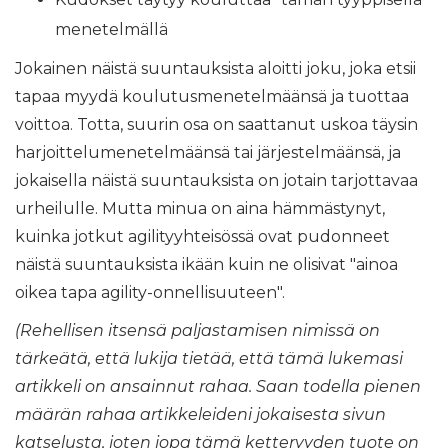
menetelmällä
Jokainen näistä suuntauksista aloitti joku, joka etsii
tapaa myydä koulutusmenetelmäänsä ja tuottaa
voittoa. Totta, suurin osa on saattanut uskoa täysin
harjoittelumenetelmäänsä tai järjestelmäänsä, ja
jokaisella näistä suuntauksista on jotain tarjottavaa
urheilulle. Mutta minua on aina hämmästynyt,
kuinka jotkut agilityyhteisössä ovat pudonneet
näistä suuntauksista ikään kuin ne olisivat "ainoa
oikea tapa agility-onnellisuuteen".
(Rehellisen itsensä paljastamisen nimissä on
tärkeätä, että lukija tietää, että tämä lukemasi
artikkeli on ansainnut rahaa. Saan todella pienen
määrän rahaa artikkeleideni jokaisesta sivun
katselusta, joten jopa tämä ketteryyden tuote on