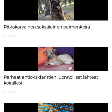
Pitkäkarvainen saksalainen paimenkoira
2019
Parhaat antioksidanttien luonnolliset lähteet
koirallesi
2012