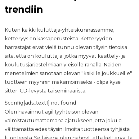
trendiin
Kuten kaikki kuluttaja-yhteiskunnassamme,
ketteryys on kassaperusteista. Ketteryyden
harrastajat eivät vielä tunnu olevan täysin tietoisia
siitä, että on kouluttajia, jotka myyvät käsittely- ja
koulutusjärjestelmiään yleisölle rahalla. Näiden
menetelmien sanotaan olevan "kaikille joukkueille"
tuotteen myynnin maksimoimiseksi - olipa kyse
sitten CD-levystä tai seminaarista.
$config[ads_text1] not found
Olen havainnut agilityyhteisön olevan
valmistautumattomana ajatukseen, että joku ei
välttämättä edes täysin ilmoita tuotteensa tyhjästä
luonteesta. Sellaisena olen nähnyt, että ketteryyttä