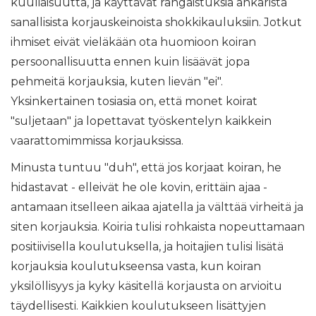
kuuliaisuutta, ja käyttävät rangaistuksia ankarista
sanallisista korjauskeinoista shokkikauluksiin. Jotkut
ihmiset eivät vieläkään ota huomioon koiran
persoonallisuutta ennen kuin lisäävät jopa
pehmeitä korjauksia, kuten lievän "ei".
Yksinkertainen tosiasia on, että monet koirat
"suljetaan" ja lopettavat työskentelyn kaikkein
vaarattomimmissa korjauksissa.
Minusta tuntuu "duh", että jos korjaat koiran, he
hidastavat - elleivät he ole kovin, erittäin ajaa -
antamaan itselleen aikaa ajatella ja välttää virheitä ja
siten korjauksia. Koiria tulisi rohkaista nopeuttamaan
positiivisella koulutuksella, ja hoitajien tulisi lisätä
korjauksia koulutukseensa vasta, kun koiran
yksilöllisyys ja kyky käsitellä korjausta on arvioitu
täydellisesti. Kaikkien koulutukseen lisättyjen