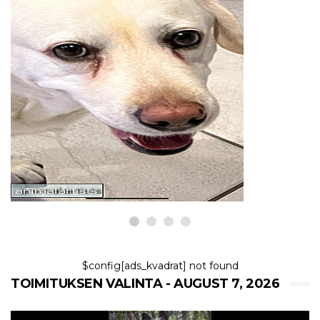
KYSELY
Voiko korvatulehdus tai hiiva
aiheuttaa kyyneltahroja koirilla?
7,2026
$config[ads_kvadrat] not found
TOIMITUKSEN VALINTA - AUGUST 7, 2026