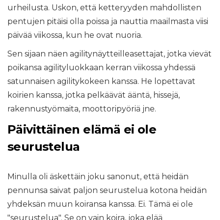
urheilusta. Uskon, että ketteryyden mahdollisten
pentujen pitäisi olla poissa ja nauttia maailmasta viisi
päivää viikossa, kun he ovat nuoria.
Sen sijaan näen agilitynäytteilleasettajat, jotka vievät
poikansa agilityluokkaan kerran viikossa yhdessä
satunnaisen agilitykokeen kanssa. He lopettavat
koirien kanssa, jotka pelkäävät ääntä, hissejä,
rakennustyömaita, moottoripyöriä jne.
Päivittäinen elämä ei ole
seurustelua
Minulla oli äskettäin joku sanonut, että heidän
pennunsa saivat paljon seurustelua kotona heidän
yhdeksän muun koiransa kanssa. Ei. Tämä ei ole
"seurustelua". Se on vain koira, joka elää