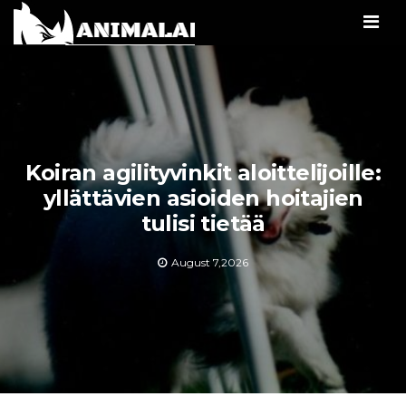
Men
Koiran agilityvinkit aloittelijoille:
yllättävien asioiden hoitajien
tulisi tietää
August 7,2026