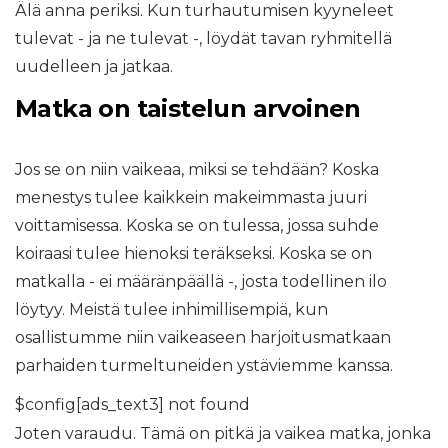
Älä anna periksi. Kun turhautumisen kyyneleet
tulevat - ja ne tulevat -, löydät tavan ryhmitellä
uudelleen ja jatkaa.
Matka on taistelun arvoinen
Jos se on niin vaikeaa, miksi se tehdään? Koska
menestys tulee kaikkein makeimmasta juuri
voittamisessa. Koska se on tulessa, jossa suhde
koiraasi tulee hienoksi teräkseksi. Koska se on
matkalla - ei määränpäällä -, josta todellinen ilo
löytyy. Meistä tulee inhimillisempiä, kun
osallistumme niin vaikeaseen harjoitusmatkaan
parhaiden turmeltuneiden ystäviemme kanssa.
$config[ads_text3] not found
Joten varaudu. Tämä on pitkä ja vaikea matka, jonka