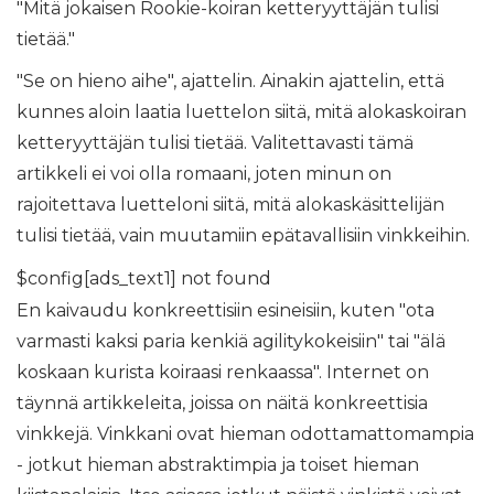
"Mitä jokaisen Rookie-koiran ketteryyttäjän tulisi
tietää."
"Se on hieno aihe", ajattelin. Ainakin ajattelin, että
kunnes aloin laatia luettelon siitä, mitä alokaskoiran
ketteryyttäjän tulisi tietää. Valitettavasti tämä
artikkeli ei voi olla romaani, joten minun on
rajoitettava luetteloni siitä, mitä alokaskäsittelijän
tulisi tietää, vain muutamiin epätavallisiin vinkkeihin.
$config[ads_text1] not found
En kaivaudu konkreettisiin esineisiin, kuten "ota
varmasti kaksi paria kenkiä agilitykokeisiin" tai "älä
koskaan kurista koiraasi renkaassa". Internet on
täynnä artikkeleita, joissa on näitä konkreettisia
vinkkejä. Vinkkani ovat hieman odottamattomampia
- jotkut hieman abstraktimpia ja toiset hieman