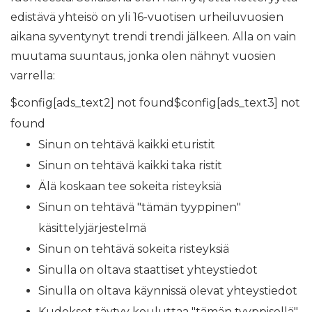
edistävä yhteisö on yli 16-vuotisen urheiluvuosien
aikana syventynyt trendi trendi jälkeen. Alla on vain
muutama suuntaus, jonka olen nähnyt vuosien
varrella:
$config[ads_text2] not found$config[ads_text3] not
found
Sinun on tehtävä kaikki eturistit
Sinun on tehtävä kaikki taka ristit
Älä koskaan tee sokeita risteyksiä
Sinun on tehtävä "tämän tyyppinen"
käsittelyjärjestelmä
Sinun on tehtävä sokeita risteyksiä
Sinulla on oltava staattiset yhteystiedot
Sinulla on oltava käynnissä olevat yhteystiedot
Kudokset täytyy kouluttaa "tämän tyyppisellä"