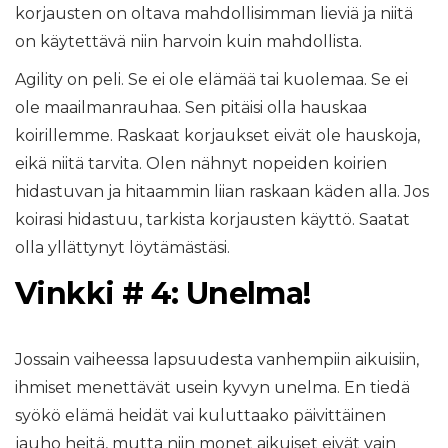
korjausten on oltava mahdollisimman lieviä ja niitä
on käytettävä niin harvoin kuin mahdollista.
Agility on peli. Se ei ole elämää tai kuolemaa. Se ei
ole maailmanrauhaa. Sen pitäisi olla hauskaa
koirillemme. Raskaat korjaukset eivät ole hauskoja,
eikä niitä tarvita. Olen nähnyt nopeiden koirien
hidastuvan ja hitaammin liian raskaan käden alla. Jos
koirasi hidastuu, tarkista korjausten käyttö. Saatat
olla yllättynyt löytämästäsi.
Vinkki # 4: Unelma!
Jossain vaiheessa lapsuudesta vanhempiin aikuisiin,
ihmiset menettävät usein kyvyn unelma. En tiedä
syökö elämä heidät vai kuluttaako päivittäinen
jauho heitä, mutta niin monet aikuiset eivät vain