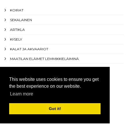
KOIRAT
SEKALAINEN
ARTIKLA
KYSELY
KALAT JA AKVAARIOT
MAATILAN ELÄIMET LEMMIKKIELÄIMINÄ
MATELIJAT JA SAMMAKKOELÄIMET
$config[ads_kvadrat] not found
This website uses cookies to ensure you get
the best experience on our website.
Learn more
MIELENKIINTOISIA
Got it!
ARTIKKELEITA