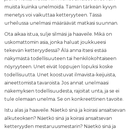
muista kuinka unelmoida. Tämän tärkeän kyvyn
menetys voi vaikuttaa ketteryyteen. Tässä
urheilussa unelmasi määräävät matkasi suunnan.
Ota aikaa istua, sulje silmäsi ja haaveile. Mikä on
uskomattomin asia, jonka haluat joukkueesi
tekevän ketteryydessä? Älä anna itsesi estää
näkymästä todellisuuteen tai henkilökohtaiseen
nöyryyteen. Unet eivät loppujen lopuksi koske
todellisuutta. Unet koostuvat ilmavista-keijuista,
aineettomista tavaroista. Jos annat unelmaasi
näkemyksen todellisuudesta, rajoitat unta, ja se ei
tule olemaan unelma. Se on konkreettinen tavoite.
Istu alas ja haaveile. Näetkö sinä ja koirasi ansaitsevan
alkuteoksen? Näetkö sinä ja koirasi ansaitsevan
ketteryyden mestaruusmestarin? Näetkö sinä ja