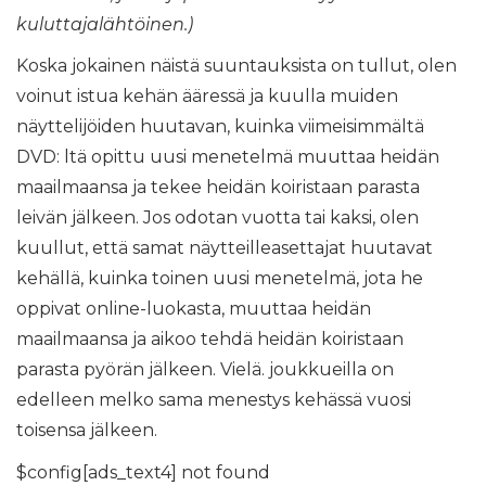
kuluttajalähtöinen.)
Koska jokainen näistä suuntauksista on tullut, olen
voinut istua kehän ääressä ja kuulla muiden
näyttelijöiden huutavan, kuinka viimeisimmältä
DVD: ltä opittu uusi menetelmä muuttaa heidän
maailmaansa ja tekee heidän koiristaan ​​parasta
leivän jälkeen. Jos odotan vuotta tai kaksi, olen
kuullut, että samat näytteilleasettajat huutavat
kehällä, kuinka toinen uusi menetelmä, jota he
oppivat online-luokasta, muuttaa heidän
maailmaansa ja aikoo tehdä heidän koiristaan ​​
parasta pyörän jälkeen. Vielä. joukkueilla on
edelleen melko sama menestys kehässä vuosi
toisensa jälkeen.
$config[ads_text4] not found