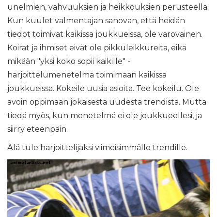
unelmien, vahvuuksien ja heikkouksien perusteella.
Kun kuulet valmentajan sanovan, että heidän
tiedot toimivat kaikissa joukkueissa, ole varovainen.
Koirat ja ihmiset eivät ole pikkuleikkureita, eikä
mikään "yksi koko sopii kaikille" -
harjoittelumenetelmä toimimaan kaikissa
joukkueissa. Kokeile uusia asioita. Tee kokeilu. Ole
avoin oppimaan jokaisesta uudesta trendistä. Mutta
tiedä myös, kun menetelmä ei ole joukkueellesi, ja
siirry eteenpäin.
Älä tule harjoittelijaksi viimeisimmälle trendille.