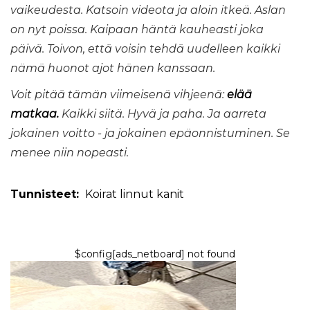
vaikeudesta.
Katsoin videota ja aloin itkeä.
Aslan
on nyt poissa.
Kaipaan häntä kauheasti joka
päivä.
Toivon, että voisin tehdä uudelleen kaikki
nämä huonot ajot hänen kanssaan.
Voit pitää tämän viimeisenä vihjeenä:
elää
matkaa.
Kaikki siitä.
Hyvä ja paha.
Ja aarreta
jokainen voitto - ja jokainen epäonnistuminen.
Se
menee niin nopeasti.
Tunnisteet:
Koirat
linnut
kanit
$config[ads_netboard] not found