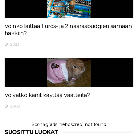
Voinko laittaa 1 uros- ja 2 naarasbudgien samaan
häkkiin?
2023
Voivatko kanit käyttää vaatteita?
2008
$config[ads_neboscreb] not found
SUOSITTU LUOKAT