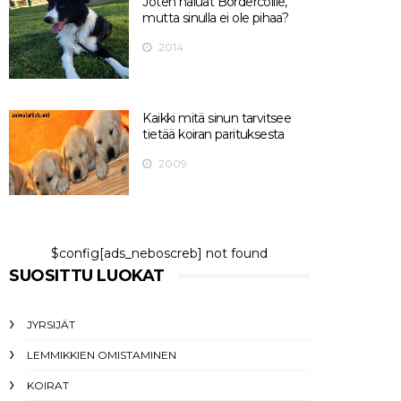
Joten haluat Bordercollie,
mutta sinulla ei ole pihaa?
2014
Kaikki mitä sinun tarvitsee
tietää koiran parituksesta
2009
$config[ads_neboscreb] not found
SUOSITTU LUOKAT
JYRSIJÄT
LEMMIKKIEN OMISTAMINEN
KOIRAT