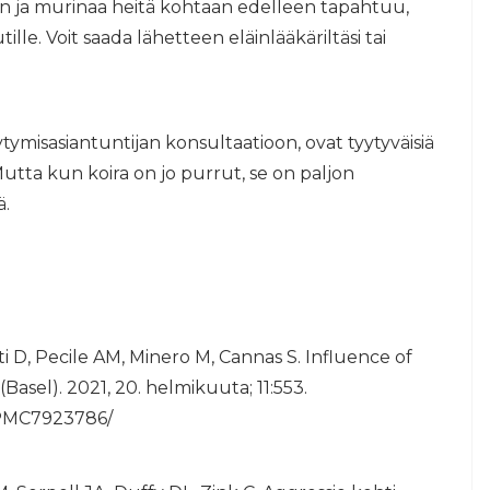
en ja murinaa heitä kohtaan edelleen tapahtuu,
le. Voit saada lähetteen eläinlääkäriltäsi tai
äytymisasiantuntijan konsultaatioon, ovat tyytyväisiä
 Mutta kun koira on jo purrut, se on paljon
ä.
i D, Pecile AM, Minero M, Cannas S. Influence of
sel). 2021, 20. helmikuuta; 11:553.
s/PMC7923786/