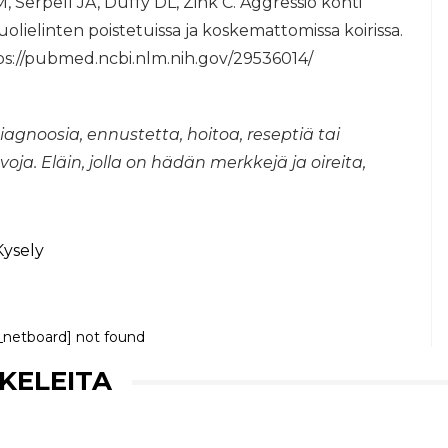
 Serpell JA, Duffy DL, Zink C. Aggressio kohti
upuolielinten poistetuissa ja koskemattomissa koirissa.
ttps://pubmed.ncbi.nlm.nih.gov/29536014/
iagnoosia, ennustetta, hoitoa, reseptiä tai
uvoja. Eläin, jolla on hädän merkkejä ja oireita,
Kysely
_netboard] not found
KKELEITA