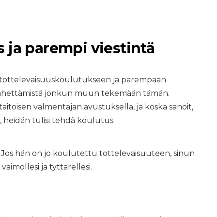
 ja parempi viestintä
t tottelevaisuuskoulutukseen ja parempaan
 lähettämistä jonkun muun tekemään tämän.
itoisen valmentajan avustuksella, ja koska sanoit,
, heidän tulisi tehdä koulutus.
i.Jos hän on jo koulutettu tottelevaisuuteen, sinun
imollesi ja tyttärellesi.