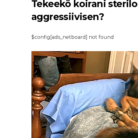
Tekeekö koirani steri
aggressiivisen?
$config[ads_netboard] not found
MAATILAN ELÄIMET LEM
Kuinka aloittaa ja
nostaa takapihan
kanoja: Säätiön
rakentaminen
7,2026