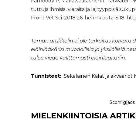
Farhoody P, Mallawaarachchi I, Tarwater PM,
tuttuja ihmisiä, vieraita ja lajityyppisiä suk
Front Vet Sci. 2018 26. helmikuuta; 5:18. h
Tämän artikkelin ei ole tarkoitus korvata d
eläinlääkärisi muodollisia ja yksilöllisiä ne
tulee viedä välittömästi eläinlääkäriin.
Tunnisteet:
Sekalainen
Kalat ja akvaariot
$config[ads
MIELENKIINTOISIA ARTI