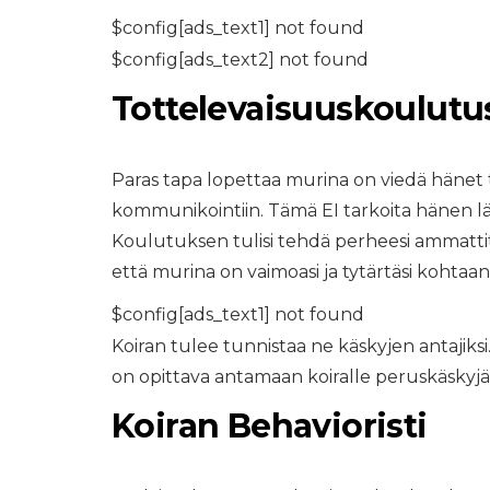
$config[ads_text1] not found
$config[ads_text2] not found
Tottelevaisuuskoulutus
Paras tapa lopettaa murina on viedä häne
kommunikointiin. Tämä EI tarkoita hänen
Koulutuksen tulisi tehdä perheesi ammattita
että murina on vaimoasi ja tytärtäsi kohtaan
$config[ads_text1] not found
Koiran tulee tunnistaa ne käskyjen antajiks
on opittava antamaan koiralle peruskäskyjä va
Koiran Behavioristi