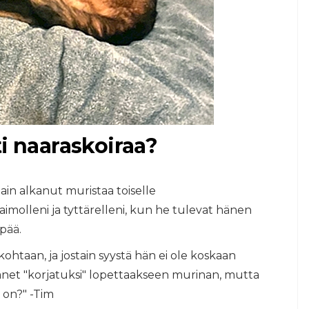
ti naaraskoiraa?
ain alkanut muristaa toiselle
aimolleni ja tyttärelleni, kun he tulevat hänen
pää.
kohtaan, ja jostain syystä hän ei ole koskaan
net "korjatuksi" lopettaakseen murinan, mutta
 on?" -Tim