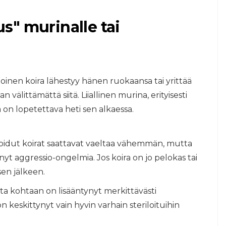
aus" murinalle tai
 toinen koira lähestyy hänen ruokaansa tai yrittää
välittämättä siitä. Liiallinen murina, erityisesti
 on lopetettava heti sen alkaessa.
eriloidut koirat saattavat vaeltaa vähemmän, mutta
nyt aggressio-ongelmia. Jos koira on jo pelokas tai
en jälkeen.
ita kohtaan on lisääntynyt merkittävästi
 on keskittynyt vain hyvin varhain steriloituihin