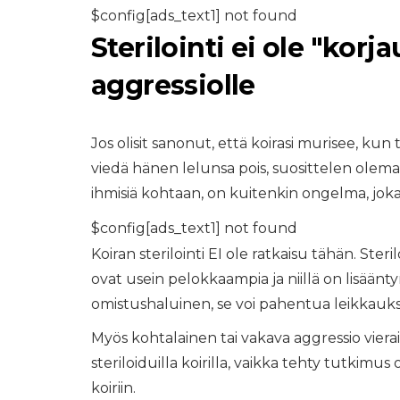
$config[ads_text1] not found
Sterilointi ei ole "korj
aggressiolle
Jos olisit sanonut, että koirasi murisee, kun
viedä hänen lelunsa pois, suosittelen olemaan 
ihmisiä kohtaan, on kuitenkin ongelma, joka
$config[ads_text1] not found
Koiran sterilointi EI ole ratkaisu tähän. St
ovat usein pelokkaampia ja niillä on lisäänty
omistushaluinen, se voi pahentua leikkauks
Myös kohtalainen tai vakava aggressio viera
steriloiduilla koirilla, vaikka tehty tutkimus
koiriin.