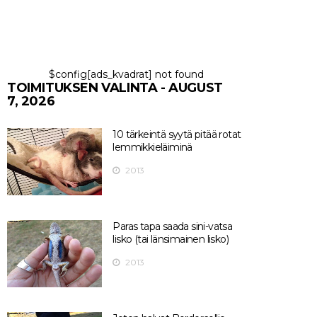
$config[ads_kvadrat] not found
TOIMITUKSEN VALINTA - AUGUST
7, 2026
10 tärkeintä syytä pitää rotat
lemmikkieläiminä
2013
Paras tapa saada sini-vatsa
lisko (tai länsimainen lisko)
2013