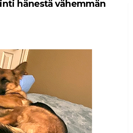
lointi hänestä vähemmän
MIKKIELÄIMINÄ
KASSAT
7 lemmikkikissan
etua
7,2026