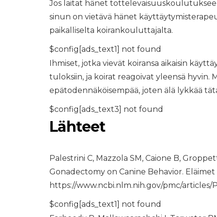
Jos laitat hänet tottelevaisuuskoulutukse
sinun on vietävä hänet käyttäytymisterapeutil
paikalliselta koirankouluttajalta.
$config[ads_text1] not found
Ihmiset, jotka vievät koiransa aikaisin käytt
tuloksiin, ja koirat reagoivat yleensä hyvin.
epätodennäköisempää, joten älä lykkää tät
$config[ads_text3] not found
Lähteet
Palestrini C, Mazzola SM, Caione B, Groppett
Gonadectomy on Canine Behavior. Eläimet (Ba
https://www.ncbi.nlm.nih.gov/pmc/article
$config[ads_text1] not found