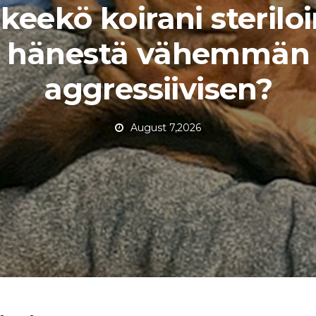
keekö koirani steriloi
hänestä vähemmän
aggressiivisen?
August 7,2026