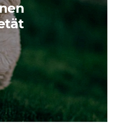
inen
etät