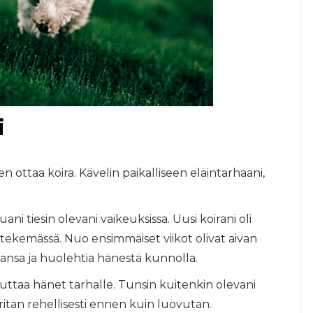
i
n ottaa koira. Kävelin paikalliseen eläintarhaani,
ani tiesin olevani vaikeuksissa. Uusi koirani oli
n tekemässä. Nuo ensimmäiset viikot olivat aivan
aansa ja huolehtia hänestä kunnolla.
lauttaa hänet tarhalle. Tunsin kuitenkin olevani
 yritän rehellisesti ennen kuin luovutan.