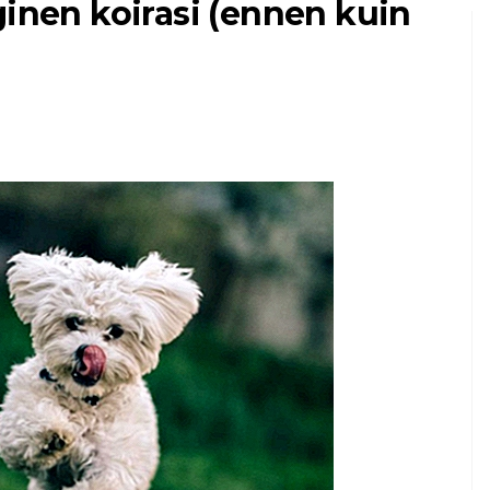
ginen koirasi (ennen kuin
LEMMIKKIEN OMISTAMINEN
ario
Totuus koiran korvien
na
leikkaamisesta
8,2026