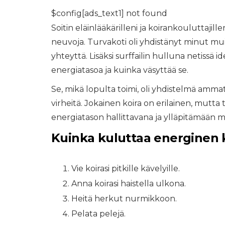
$config[ads_text1] not found
Soitin eläinlääkärilleni ja koirankouluttajil
neuvoja. Turvakoti oli yhdistänyt minut muih
yhteyttä. Lisäksi surffailin hulluna netissä
energiatasoa ja kuinka väsyttää se.
Se, mikä lopulta toimi, oli yhdistelmä ammat
virheitä. Jokainen koira on erilainen, mutta
energiatason hallittavana ja ylläpitämään mi
Kuinka kuluttaa energinen k
Vie koirasi pitkille kävelyille.
Anna koirasi haistella ulkona.
Heitä herkut nurmikkoon.
Pelata pelejä.