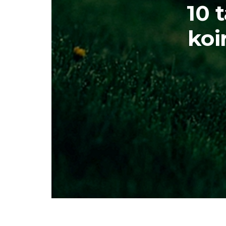
10 
koi