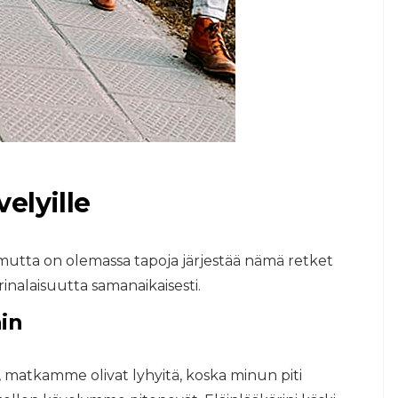
velyille
a, mutta on olemassa tapoja järjestää nämä retket
rinalaisuutta samanaikaisesti.
in
, matkamme olivat lyhyitä, koska minun piti