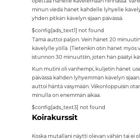
opettaa hänelle kävelemään hihnassa. Vähit
minun viedä hänet kahdelle lyhyelle kävelylle
yhden pitkän kävelyn sijaan päivässä.
$config[ads_text1] not found
Tämä auttoi paljon. Vein hänet 20 minuutin
kävelylle yöllä. (Tietenkin otin hänet myös 
istunnon 30 minuuttiin, joten hän päätyi k
Kun mutini oli vanhempi, kuljetin hänet us
päivässä kahden lyhyemmän kävelyn sijaan. 
auttoi häntä väsymään. Viikonloppuisin ota
minulla on enemmän aikaa.
$config[ads_text3] not found
Koirakurssit
Koska mutallani näytti olevan vähän tai ei ol