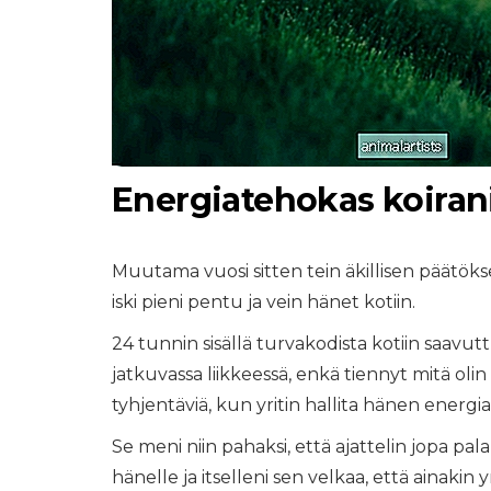
Energiatehokas koiran
Muutama vuosi sitten tein äkillisen päätökse
iski pieni pentu ja vein hänet kotiin.
24 tunnin sisällä turvakodista kotiin saavuttu
jatkuvassa liikkeessä, enkä tiennyt mitä oli
tyhjentäviä, kun yritin hallita hänen energi
Se meni niin pahaksi, että ajattelin jopa pa
hänelle ja itselleni sen velkaa, että ainakin