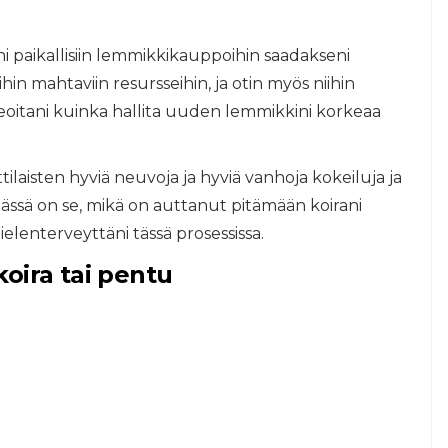
leni paikallisiin lemmikkikauppoihin saadakseni
in mahtaviin resursseihin, ja otin myös niihin
 ideoitani kuinka hallita uuden lemmikkini korkeaa
tilaisten hyviä neuvoja ja hyviä vanhoja kokeiluja ja
 tässä on se, mikä on auttanut pitämään koirani
elenterveyttäni tässä prosessissa.
oira tai pentu