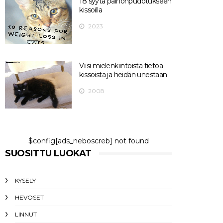
18 syytä painonpudotukseen
kissoilla
2023
Viisi mielenkiintoista tietoa
kissoista ja heidän unestaan
2008
$config[ads_neboscreb] not found
SUOSITTU LUOKAT
KYSELY
HEVOSET
LINNUT