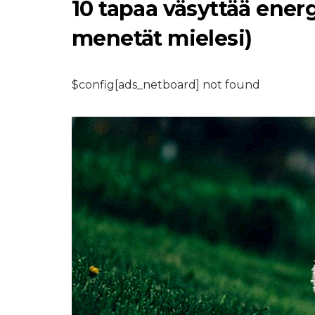
10 tapaa väsyttää ener
menetät mielesi)
$config[ads_netboard] not found
KALAT JA AKVAARIOT
Kuinka pitää akva
kristallinkirkas ai
8,2026