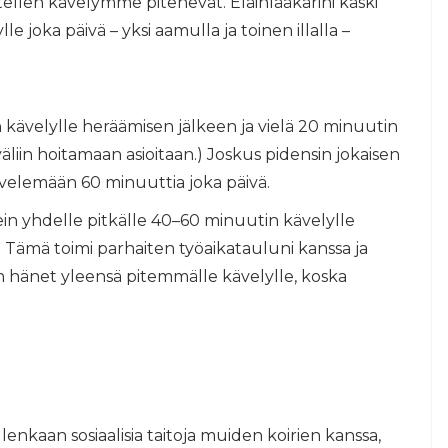
ellen kävelymme pitenevät. Eläinlääkärini käski
 joka päivä – yksi aamulla ja toinen illalla –
 kävelylle heräämisen jälkeen ja vielä 20 minuutin
väliin hoitamaan asioitaan.) Joskus pidensin jokaisen
ävelemään 60 minuuttia joka päivä.
ein yhdelle pitkälle 40–60 minuutin kävelylle
Tämä toimi parhaiten työaikatauluni kanssa ja
n hänet yleensä pitemmälle kävelylle, koska
lenkaan sosiaalisia taitoja muiden koirien kanssa,